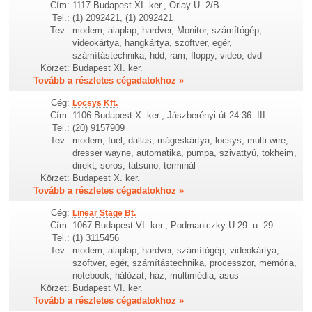
Cím:
1117 Budapest XI. ker., Orlay U. 2/B.
Tel.:
(1) 2092421, (1) 2092421
Tev.:
modem, alaplap, hardver, Monitor, számítógép,
videokártya, hangkártya, szoftver, egér,
számítástechnika, hdd, ram, floppy, video, dvd
Körzet:
Budapest XI. ker.
Tovább a részletes cégadatokhoz »
Cég:
Locsys Kft.
Cím:
1106 Budapest X. ker., Jászberényi út 24-36. III
Tel.:
(20) 9157909
Tev.:
modem, fuel, dallas, mágeskártya, locsys, multi wire,
dresser wayne, automatika, pumpa, szivattyú, tokheim,
direkt, soros, tatsuno, terminál
Körzet:
Budapest X. ker.
Tovább a részletes cégadatokhoz »
Cég:
Linear Stage Bt.
Cím:
1067 Budapest VI. ker., Podmaniczky U.29. u. 29.
Tel.:
(1) 3115456
Tev.:
modem, alaplap, hardver, számítógép, videokártya,
szoftver, egér, számítástechnika, processzor, memória,
notebook, hálózat, ház, multimédia, asus
Körzet:
Budapest VI. ker.
Tovább a részletes cégadatokhoz »