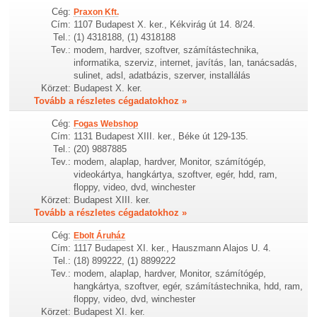
Cég:
Praxon Kft.
Cím:
1107 Budapest X. ker., Kékvirág út 14. 8/24.
Tel.:
(1) 4318188, (1) 4318188
Tev.:
modem, hardver, szoftver, számítástechnika,
informatika, szerviz, internet, javítás, lan, tanácsadás,
sulinet, adsl, adatbázis, szerver, installálás
Körzet:
Budapest X. ker.
Tovább a részletes cégadatokhoz »
Cég:
Fogas Webshop
Cím:
1131 Budapest XIII. ker., Béke út 129-135.
Tel.:
(20) 9887885
Tev.:
modem, alaplap, hardver, Monitor, számítógép,
videokártya, hangkártya, szoftver, egér, hdd, ram,
floppy, video, dvd, winchester
Körzet:
Budapest XIII. ker.
Tovább a részletes cégadatokhoz »
Cég:
Ebolt Áruház
Cím:
1117 Budapest XI. ker., Hauszmann Alajos U. 4.
Tel.:
(18) 899222, (1) 8899222
Tev.:
modem, alaplap, hardver, Monitor, számítógép,
hangkártya, szoftver, egér, számítástechnika, hdd, ram,
floppy, video, dvd, winchester
Körzet:
Budapest XI. ker.