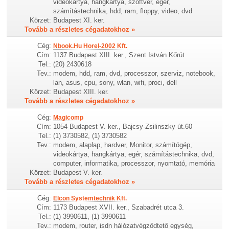
videokártya, hangkártya, szoftver, egér,
számítástechnika, hdd, ram, floppy, video, dvd
Körzet:
Budapest XI. ker.
Tovább a részletes cégadatokhoz »
Cég:
Nbook.Hu Horel-2002 Kft.
Cím:
1137 Budapest XIII. ker., Szent István Kőrút
Tel.:
(20) 2430618
Tev.:
modem, hdd, ram, dvd, processzor, szerviz, notebook,
lan, asus, cpu, sony, wlan, wifi, proci, dell
Körzet:
Budapest XIII. ker.
Tovább a részletes cégadatokhoz »
Cég:
Magicomp
Cím:
1054 Budapest V. ker., Bajcsy-Zsilinszky út.60
Tel.:
(1) 3730582, (1) 3730582
Tev.:
modem, alaplap, hardver, Monitor, számítógép,
videokártya, hangkártya, egér, számítástechnika, dvd,
computer, informatika, processzor, nyomtató, memória
Körzet:
Budapest V. ker.
Tovább a részletes cégadatokhoz »
Cég:
Elcon Systemtechnik Kft.
Cím:
1173 Budapest XVII. ker., Szabadrét utca 3.
Tel.:
(1) 3990611, (1) 3990611
Tev.:
modem, router, isdn hálózatvégződtető egység,