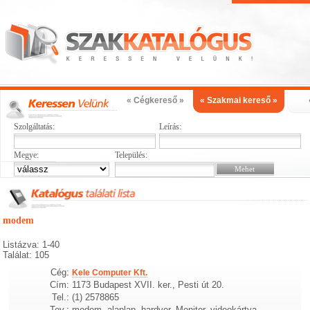
« Cégkereső »
« Szakmai kereső »
Szolgáltatás:
Leírás:
Megye:
Település:
modem
Listázva: 1-40
Találat: 105
Cég:
Kele Computer Kft.
Cím:
1173 Budapest XVII. ker., Pesti út 20.
Tel.:
(1) 2578865
Tev.:
modem, alaplap, hardver, Monitor, videokártya,