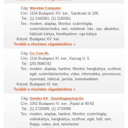
Cég:
Wareline Computer
Cím:
1154 Budapest XV. ker., Saroksári út 108.
Tel.:
(1) 2160361, (1) 2160361
Tev.:
modem, alaplap, Monitor, számítógép,
számítástechnika, ram, notebook, ház, cpu, alkatrész,
hálózati kártya, festékpatron, vga kártya
Körzet:
Budapest XV. ker.
Tovább a részletes cégadatokhoz »
Cég:
Co. Com Bt.
Cím:
1116 Budapest XI. ker., Karcag U. 5.
Tel.:
(20) 9586742
Tev.:
modem, alaplap, hardver, Monitor, hangkártya, szoftver,
egér, számítástechnika, video, informatika, processzor,
nyomtató, hálózat, javítás, kereskedelem
Körzet:
Budapest XI. ker.
Tovább a részletes cégadatokhoz »
Cég:
Gondex Kft - Szamitogepshop.Hu
Cím:
1042 Budapest IV. ker., Árpád út 90-92
Tel.:
(1) 2720088, (1) 2720088
Tev.:
modem, alaplap, hardver, Monitor, számítógép,
videokártya, hangkártya, szoftver, egér, hdd, ram,
floppy, video, dvd, winchester