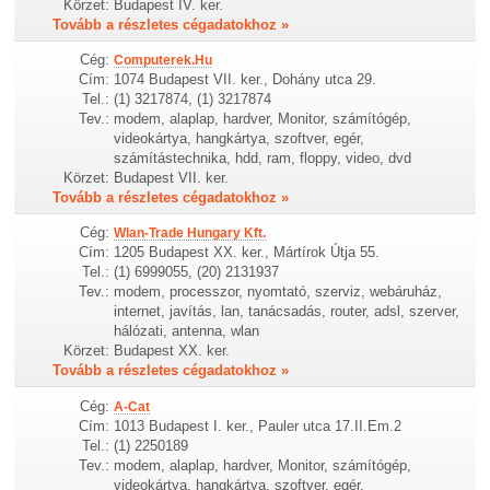
Körzet:
Budapest IV. ker.
Tovább a részletes cégadatokhoz »
Cég:
Computerek.Hu
Cím:
1074 Budapest VII. ker., Dohány utca 29.
Tel.:
(1) 3217874, (1) 3217874
Tev.:
modem, alaplap, hardver, Monitor, számítógép,
videokártya, hangkártya, szoftver, egér,
számítástechnika, hdd, ram, floppy, video, dvd
Körzet:
Budapest VII. ker.
Tovább a részletes cégadatokhoz »
Cég:
Wlan-Trade Hungary Kft.
Cím:
1205 Budapest XX. ker., Mártírok Útja 55.
Tel.:
(1) 6999055, (20) 2131937
Tev.:
modem, processzor, nyomtató, szerviz, webáruház,
internet, javítás, lan, tanácsadás, router, adsl, szerver,
hálózati, antenna, wlan
Körzet:
Budapest XX. ker.
Tovább a részletes cégadatokhoz »
Cég:
A-Cat
Cím:
1013 Budapest I. ker., Pauler utca 17.II.Em.2
Tel.:
(1) 2250189
Tev.:
modem, alaplap, hardver, Monitor, számítógép,
videokártya, hangkártya, szoftver, egér,