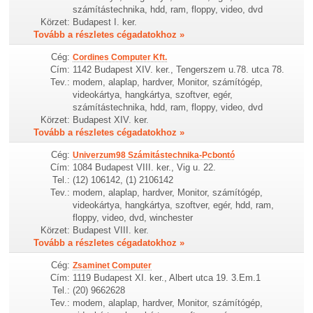
számítástechnika, hdd, ram, floppy, video, dvd
Körzet:
Budapest I. ker.
Tovább a részletes cégadatokhoz »
Cég:
Cordines Computer Kft.
Cím:
1142 Budapest XIV. ker., Tengerszem u.78. utca 78.
Tev.:
modem, alaplap, hardver, Monitor, számítógép,
videokártya, hangkártya, szoftver, egér,
számítástechnika, hdd, ram, floppy, video, dvd
Körzet:
Budapest XIV. ker.
Tovább a részletes cégadatokhoz »
Cég:
Univerzum98 Számitástechnika-Pcbontó
Cím:
1084 Budapest VIII. ker., Vig u. 22.
Tel.:
(12) 106142, (1) 2106142
Tev.:
modem, alaplap, hardver, Monitor, számítógép,
videokártya, hangkártya, szoftver, egér, hdd, ram,
floppy, video, dvd, winchester
Körzet:
Budapest VIII. ker.
Tovább a részletes cégadatokhoz »
Cég:
Zsaminet Computer
Cím:
1119 Budapest XI. ker., Albert utca 19. 3.Em.1
Tel.:
(20) 9662628
Tev.:
modem, alaplap, hardver, Monitor, számítógép,