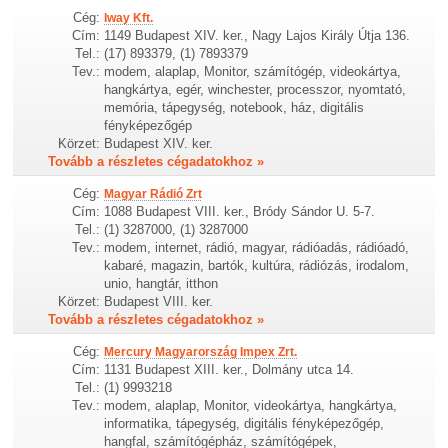
Cég:
Iway Kft.
Cím:
1149 Budapest XIV. ker., Nagy Lajos Király Útja 136.
Tel.:
(17) 893379, (1) 7893379
Tev.:
modem, alaplap, Monitor, számítógép, videokártya,
hangkártya, egér, winchester, processzor, nyomtató,
memória, tápegység, notebook, ház, digitális
fényképezőgép
Körzet:
Budapest XIV. ker.
Tovább a részletes cégadatokhoz »
Cég:
Magyar Rádió Zrt
Cím:
1088 Budapest VIII. ker., Bródy Sándor U. 5-7.
Tel.:
(1) 3287000, (1) 3287000
Tev.:
modem, internet, rádió, magyar, rádióadás, rádióadó,
kabaré, magazin, bartók, kultúra, rádiózás, irodalom,
unio, hangtár, itthon
Körzet:
Budapest VIII. ker.
Tovább a részletes cégadatokhoz »
Cég:
Mercury Magyarország Impex Zrt.
Cím:
1131 Budapest XIII. ker., Dolmány utca 14.
Tel.:
(1) 9993218
Tev.:
modem, alaplap, Monitor, videokártya, hangkártya,
informatika, tápegység, digitális fényképezőgép,
hangfal, számítógépház, számítógépek,