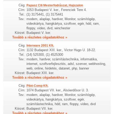
Cég:
Papasz Cili Mesterfodrászat, Hajszalon
Cím:
1053 Budapest V. ker., Ferenciek Tere 4.
Tel.:
(1) 3175441, (1) 3175441
Tev.:
modem, alaplap, hardver, Monitor, számítógép,
videokártya, hangkártya, szoftver, egér, hdd, ram,
floppy, video, dvd, winchester
Körzet:
Budapest V. ker.
Tovább a részletes cégadatokhoz »
Cég:
Interware 2001 Kft.
Cím:
1132 Budapest XIII. ker., Victor Hugo U. 18-22.
Tel.:
(14) 525300, (1) 4525300
Tev.:
modem, hardver, számítástechnika, informatika,
internet, szoftverfejlesztés, adsl, szerver, webhosting,
web, online, hirdetés, datanet, php, banner
Körzet:
Budapest XIII. ker.
Tovább a részletes cégadatokhoz »
Cég:
Pilot-Comp Kft.
Cím:
1074 Budapest VII. ker., Alsóerdősor U. 3.
Tev.:
modem, alaplap, hardver, Monitor, számítógép,
videokártya, hangkártya, szoftver, egér,
számítástechnika, hdd, ram, floppy, video, dvd
Körzet:
Budapest VII. ker.
Tovább a részletes cégadatokhoz »