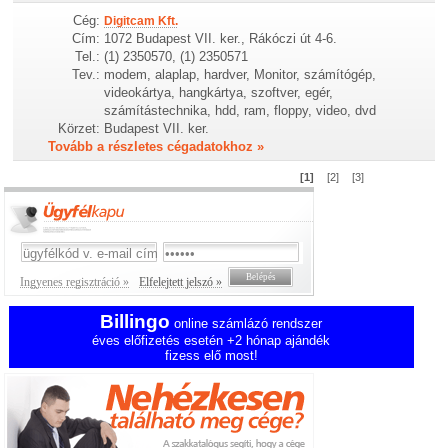
Cég:
Digitcam Kft.
Cím:
1072 Budapest VII. ker., Rákóczi út 4-6.
Tel.:
(1) 2350570, (1) 2350571
Tev.:
modem, alaplap, hardver, Monitor, számítógép,
videokártya, hangkártya, szoftver, egér,
számítástechnika, hdd, ram, floppy, video, dvd
Körzet:
Budapest VII. ker.
Tovább a részletes cégadatokhoz »
[1]
[2]
[3]
Ingyenes regisztráció »
Elfelejtett jelszó »
Billingo
online számlázó rendszer
éves előfizetés esetén +2 hónap ajándék
fizess elő most!