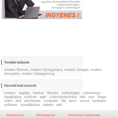
További találatok
modem Miskolc
,
modem Nyíregyháza
,
modem Szeged
,
modem
Veszprém
,
modem Zalaegerszeg
Hasonló kulcsszavak
modem
alaplap
hardver
Monitor
számítógép
videokártya
hangkártya
szoftver
egér
számítástechnika
hdd
ram
floppy
video
dvd
winchester
computer
fdd
dvd r
sound
hardware
software
soundblaster
radeon
abit
Impresszum
::
Médiaajánlat
::
Használat szabályzata
::