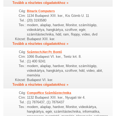
Tovább a részletes cégadatokhoz »
Cég:
Binarix Computers
Cím:
1134 Budapest XIII. ker., Kis Gömb U. 11
Tel.:
(20) 3193580
Tev.:
modem, alaplap, hardver, Monitor, számítógép,
videokártya, hangkártya, szoftver, egér,
számítástechnika, hdd, ram, floppy, video, dvd
Körzet:
Budapest XIII. ker.
Tovább a részletes cégadatokhoz »
Cég:
Számtech.Net Pc Bontó
Cím:
1066 Budapest VI. ker., Teréz krt. 8.
Tel.:
(1) 400 9241
Tev.:
modem, alaplap, hardver, Monitor, számítógép,
videokártya, hangkártya, szoftver, hdd, video, abit,
memória
Körzet:
Budapest VI. ker.
Tovább a részletes cégadatokhoz »
Cég:
Compoffice Számítástechnika
Cím:
1132 Budapest XIII. ker., Nyugati tér 4.
Tel.:
(1) 7876437, (1) 7876437
Tev.:
modem, alaplap, hardver, Monitor, videokártya,
hangkártya, egér, számítástechnika, informatika,