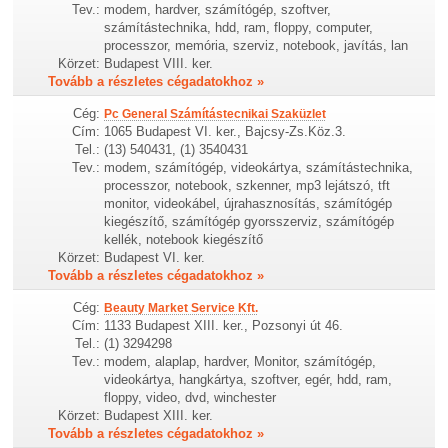
Tev.:
modem, hardver, számítógép, szoftver,
számítástechnika, hdd, ram, floppy, computer,
processzor, memória, szerviz, notebook, javítás, lan
Körzet:
Budapest VIII. ker.
Tovább a részletes cégadatokhoz »
Cég:
Pc General Számítástecnikai Szaküzlet
Cím:
1065 Budapest VI. ker., Bajcsy-Zs.Köz.3.
Tel.:
(13) 540431, (1) 3540431
Tev.:
modem, számítógép, videokártya, számítástechnika,
processzor, notebook, szkenner, mp3 lejátszó, tft
monitor, videokábel, újrahasznosítás, számítógép
kiegészítő, számítógép gyorsszerviz, számítógép
kellék, notebook kiegészítő
Körzet:
Budapest VI. ker.
Tovább a részletes cégadatokhoz »
Cég:
Beauty Market Service Kft.
Cím:
1133 Budapest XIII. ker., Pozsonyi út 46.
Tel.:
(1) 3294298
Tev.:
modem, alaplap, hardver, Monitor, számítógép,
videokártya, hangkártya, szoftver, egér, hdd, ram,
floppy, video, dvd, winchester
Körzet:
Budapest XIII. ker.
Tovább a részletes cégadatokhoz »