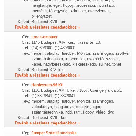
hangkártya, egér, floppy, processzor, nyomtató,
memória, tápegység, szkenner, merevlemez,
billentyűzet
Körzet:
Budapest XVII. ker.
Tovább a részletes cégadatokhoz »
Cég:
Lord Computer
Cím:
1145 Budapest XIV. ker., Kassai tér 18.
Tel.:
(14) 696000, (1) 4696000
Tev.:
modem, alaplap, hardver, Monitor, számítógép, szoftver,
számítástechnika, informatika, nyomtató, szerviz,
kábel, nagykereskedő, kiskereskedő, sulinet, toner
Körzet:
Budapest XIV. ker.
Tovább a részletes cégadatokhoz »
Cég:
Hardwerem-96 Kft
Cím:
1181 Budapest XVIII. ker., 1067. Csengery utca 53.
Tel.:
(1) 3326841, (1) 3326841
Tev.:
modem, alaplap, hardver, Monitor, számítógép,
videokártya, hangkártya, szoftver, egér,
számítástechnika, hdd, ram, floppy, video, dvd
Körzet:
Budapest XVIII. ker.
Tovább a részletes cégadatokhoz »
Cég:
Jumper Számítástechnika