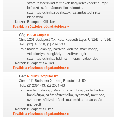
számítástechnikai termékek nagykereskedelme, mp3
lejátszó, számítástechnikai alkatrész,
számítástechnikai eszközök, számítástechnikai
kiegészítő
Körzet:
Budapest XIII. ker.
Tovább a részletes cégadatokhoz »
Cég:
Be-Va Chip Kft.
Cím:
1201 Budapest XX. ker., Kossuth Lajos U.31/B. u. 31/B
Tel.:
(12) 878230, (1) 2878230
Tev.:
modem, alaplap, hardver, Monitor, számítógép,
videokártya, hangkártya, szoftver, egér,
számítástechnika, hdd, ram, floppy, video, dvd
Körzet:
Budapest XX. ker.
Tovább a részletes cégadatokhoz »
Cég:
Rufusz Computer Kft.
Cím:
1111 Budapest XI. ker., Budafoki U. 59.
Tel.:
(1) 2094743, (1) 2094743
Tev.:
modem, alaplap, Monitor, számítógép, videokártya,
hangkártya, számítástechnika, nyomtató, memória,
szkenner, hálózat, kábel, multimédia, tanácsadás,
microsoft
Körzet:
Budapest XI. ker.
Tovább a részletes cégadatokhoz »