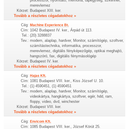
processzor, nyomtató, memória, tápegység, szkenner,
merevlemez
Körzet:
Budapest XIII. ker.
Tovább a részletes cégadatokhoz »
Cég:
Machine Experience Bt.
Cím:
1042 Budapest IV. ker., Árpád út 113.
Tel.:
(20) 3288837
Tev.:
modem, alaplap, hardver, Monitor, számítógép, szoftver,
számítástechnika, informatika, processzor,
merevlemez, digitális fényképezőgép, optikai meghajtó,
hangszóró, fax, digitális fénymásológép
Körzet:
Budapest IV. ker.
Tovább a részletes cégadatokhoz »
Cég:
Hajas Kft.
Cím:
1081 Budapest VIII. ker., Kiss József U. 10.
Tel.:
(1) 4590451, (1) 4590451
Tev.:
modem, alaplap, hardver, Monitor, számítógép,
videokártya, hangkártya, szoftver, egér, hdd, ram,
floppy, video, dvd, winchester
Körzet:
Budapest VIII. ker.
Tovább a részletes cégadatokhoz »
Cég:
Envicom Kft.
Cím:
1085 Budapest VIII. ker., József Körút 25.