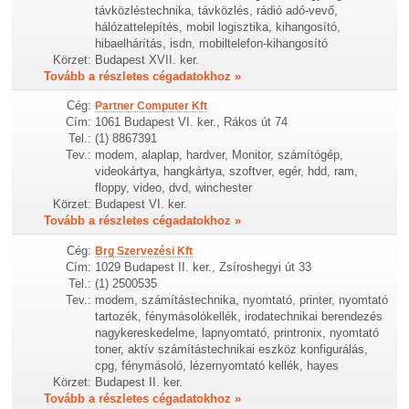
távközléstechnika, távközlés, rádió adó-vevő,
hálózattelepítés, mobil logisztika, kihangosító,
hibaelhárítás, isdn, mobiltelefon-kihangosító
Körzet:
Budapest XVII. ker.
Tovább a részletes cégadatokhoz »
Cég:
Partner Computer Kft
Cím:
1061 Budapest VI. ker., Rákos út 74
Tel.:
(1) 8867391
Tev.:
modem, alaplap, hardver, Monitor, számítógép,
videokártya, hangkártya, szoftver, egér, hdd, ram,
floppy, video, dvd, winchester
Körzet:
Budapest VI. ker.
Tovább a részletes cégadatokhoz »
Cég:
Brg Szervezési Kft
Cím:
1029 Budapest II. ker., Zsíroshegyi út 33
Tel.:
(1) 2500535
Tev.:
modem, számítástechnika, nyomtató, printer, nyomtató
tartozék, fénymásolókellék, irodatechnikai berendezés
nagykereskedelme, lapnyomtató, printronix, nyomtató
toner, aktív számítástechnikai eszköz konfigurálás,
cpg, fénymásoló, lézernyomtató kellék, hayes
Körzet:
Budapest II. ker.
Tovább a részletes cégadatokhoz »