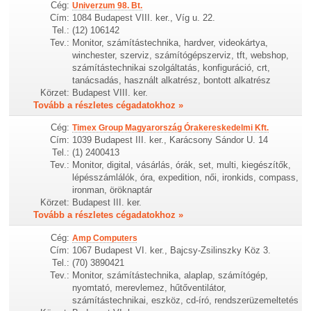
Cég:
Univerzum 98. Bt.
Cím:
1084 Budapest VIII. ker., Víg u. 22.
Tel.:
(12) 106142
Tev.:
Monitor, számítástechnika, hardver, videokártya,
winchester, szerviz, számítógépszerviz, tft, webshop,
számítástechnikai szolgáltatás, konfiguráció, crt,
tanácsadás, használt alkatrész, bontott alkatrész
Körzet:
Budapest VIII. ker.
Tovább a részletes cégadatokhoz »
Cég:
Timex Group Magyarország Órakereskedelmi Kft.
Cím:
1039 Budapest III. ker., Karácsony Sándor U. 14
Tel.:
(1) 2400413
Tev.:
Monitor, digital, vásárlás, órák, set, multi, kiegészítők,
lépésszámlálók, óra, expedition, női, ironkids, compass,
ironman, öröknaptár
Körzet:
Budapest III. ker.
Tovább a részletes cégadatokhoz »
Cég:
Amp Computers
Cím:
1067 Budapest VI. ker., Bajcsy-Zsilinszky Köz 3.
Tel.:
(70) 3890421
Tev.:
Monitor, számítástechnika, alaplap, számítógép,
nyomtató, merevlemez, hűtőventilátor,
számítástechnikai, eszköz, cd-író, rendszerüzemeltetés