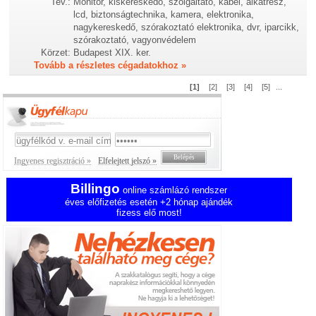
Tev.:
Monitor, kiskereskedő, szolgáltató, kábel, alkatrész,
lcd, biztonságtechnika, kamera, elektronika,
nagykereskedő, szórakoztató elektronika, dvr, iparcikk,
szórakoztató, vagyonvédelem
Körzet:
Budapest XIX. ker.
Tovább a részletes cégadatokhoz »
[1]
[2]
[3]
[4]
[5]
...
Ingyenes regisztráció »
Elfelejtett jelszó »
Billingo
online számlázó rendszer
éves előfizetés esetén +2 hónap ajándék
fizess elő most!