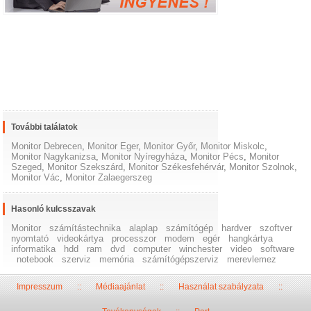
További találatok
Monitor Debrecen
,
Monitor Eger
,
Monitor Győr
,
Monitor Miskolc
,
Monitor Nagykanizsa
,
Monitor Nyíregyháza
,
Monitor Pécs
,
Monitor
Szeged
,
Monitor Szekszárd
,
Monitor Székesfehérvár
,
Monitor Szolnok
,
Monitor Vác
,
Monitor Zalaegerszeg
Hasonló kulcsszavak
Monitor
számítástechnika
alaplap
számítógép
hardver
szoftver
nyomtató
videokártya
processzor
modem
egér
hangkártya
informatika
hdd
ram
dvd
computer
winchester
video
software
notebook
szerviz
memória
számítógépszerviz
merevlemez
Impresszum
::
Médiaajánlat
::
Használat szabályzata
::