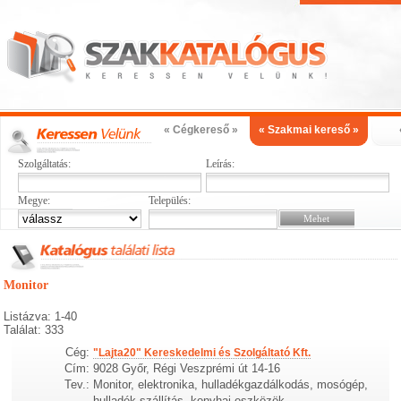
« Cégkereső »
« Szakmai kereső »
Szolgáltatás:
Leírás:
Megye:
Település:
Monitor
Listázva: 1-40
Találat: 333
Cég:
"Lajta20" Kereskedelmi és Szolgáltató Kft.
Cím:
9028 Győr, Régi Veszprémi út 14-16
Tev.:
Monitor, elektronika, hulladékgazdálkodás, mosógép,
hulladék szállítás, konyhai eszközök