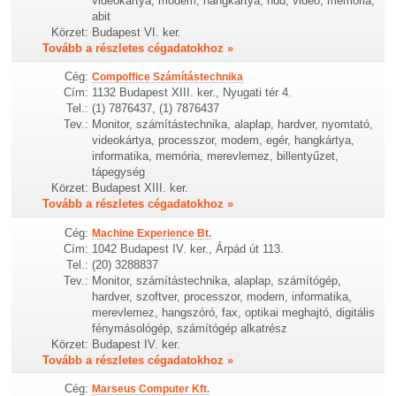
videokártya, modem, hangkártya, hdd, video, memória,
abit
Körzet:
Budapest VI. ker.
Tovább a részletes cégadatokhoz »
Cég:
Compoffice Számítástechnika
Cím:
1132 Budapest XIII. ker., Nyugati tér 4.
Tel.:
(1) 7876437, (1) 7876437
Tev.:
Monitor, számítástechnika, alaplap, hardver, nyomtató,
videokártya, processzor, modem, egér, hangkártya,
informatika, memória, merevlemez, billentyűzet,
tápegység
Körzet:
Budapest XIII. ker.
Tovább a részletes cégadatokhoz »
Cég:
Machine Experience Bt.
Cím:
1042 Budapest IV. ker., Árpád út 113.
Tel.:
(20) 3288837
Tev.:
Monitor, számítástechnika, alaplap, számítógép,
hardver, szoftver, processzor, modem, informatika,
merevlemez, hangszóró, fax, optikai meghajtó, digitális
fénymásológép, számítógép alkatrész
Körzet:
Budapest IV. ker.
Tovább a részletes cégadatokhoz »
Cég:
Marseus Computer Kft.