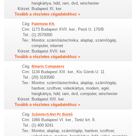
hangkártya, hdd, ram, dvd, winchester
Körzet:
Budapest XI. ker.
Tovább a részletes cégadatokhoz »
Cég:
Palettone Kft.
Cím:
1173 Budapest XVII. ker., Pesti U. 170/B
Tel.:
(1) 2570000
Tev.:
Monitor, számítástechnika, alaplap, számítógép,
computer, internet
Körzet:
Budapest XVII. ker.
Tovább a részletes cégadatokhoz »
Cég:
Binarix Computers
Cím:
1134 Budapest XIII. ker., Kis Gömb U. 11
Tel.:
(20) 3193580
Tev.:
Monitor, számítástechnika, alaplap, számítógép,
hardver, szoftver, videokártya, modem, egér,
hangkártya, hdd, ram, dvd, computer, winchester
Körzet:
Budapest XIII. ker.
Tovább a részletes cégadatokhoz »
Cég:
Számtech.Net Pc Bontó
Cím:
1066 Budapest VI. ker., Teréz krt. 8.
Tel.:
(1) 400 9241
Tev.:
Monitor, alaplap, számítógép, hardver, szoftver,