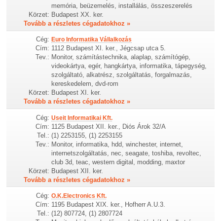
memória, beüzemelés, installálás, összeszerelés
Körzet:
Budapest XX. ker.
Tovább a részletes cégadatokhoz »
Cég:
Euro Informatika Vállalkozás
Cím:
1112 Budapest XI. ker., Jégcsap utca 5.
Tev.:
Monitor, számítástechnika, alaplap, számítógép,
videokártya, egér, hangkártya, informatika, tápegység,
szolgáltató, alkatrész, szolgáltatás, forgalmazás,
kereskedelem, dvd-rom
Körzet:
Budapest XI. ker.
Tovább a részletes cégadatokhoz »
Cég:
Useit Informatikai Kft.
Cím:
1125 Budapest XII. ker., Diós Árok 32/A
Tel.:
(1) 2253155, (1) 2253155
Tev.:
Monitor, informatika, hdd, winchester, internet,
internetszolgáltatás, nec, seagate, toshiba, revoltec,
club 3d, teac, western digital, modding, maxtor
Körzet:
Budapest XII. ker.
Tovább a részletes cégadatokhoz »
Cég:
O.K.Electronics Kft.
Cím:
1195 Budapest XIX. ker., Hofherr A.U.3.
Tel.:
(12) 807724, (1) 2807724