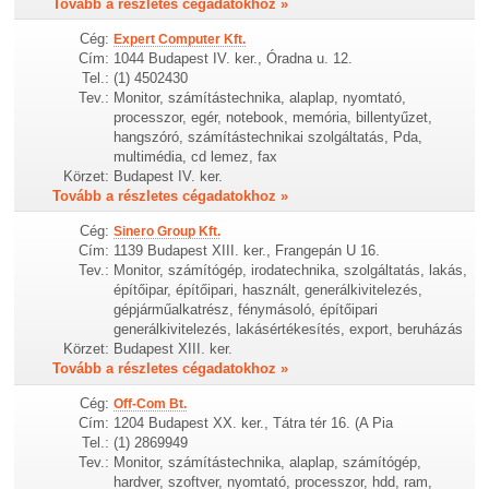
Tovább a részletes cégadatokhoz »
Cég:
Expert Computer Kft.
Cím:
1044 Budapest IV. ker., Óradna u. 12.
Tel.:
(1) 4502430
Tev.:
Monitor, számítástechnika, alaplap, nyomtató,
processzor, egér, notebook, memória, billentyűzet,
hangszóró, számítástechnikai szolgáltatás, Pda,
multimédia, cd lemez, fax
Körzet:
Budapest IV. ker.
Tovább a részletes cégadatokhoz »
Cég:
Sinero Group Kft.
Cím:
1139 Budapest XIII. ker., Frangepán U 16.
Tev.:
Monitor, számítógép, irodatechnika, szolgáltatás, lakás,
építőipar, építőipari, használt, generálkivitelezés,
gépjárműalkatrész, fénymásoló, építőipari
generálkivitelezés, lakásértékesítés, export, beruházás
Körzet:
Budapest XIII. ker.
Tovább a részletes cégadatokhoz »
Cég:
Off-Com Bt.
Cím:
1204 Budapest XX. ker., Tátra tér 16. (A Pia
Tel.:
(1) 2869949
Tev.:
Monitor, számítástechnika, alaplap, számítógép,
hardver, szoftver, nyomtató, processzor, hdd, ram,