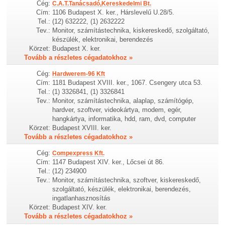
Cég:
C.A.T.Tanácsadó,Kereskedelmi Bt.
Cím:
1106 Budapest X. ker., Hárslevelű U.28/5.
Tel.:
(12) 632222, (1) 2632222
Tev.:
Monitor, számítástechnika, kiskereskedő, szolgáltató,
készülék, elektronikai, berendezés
Körzet:
Budapest X. ker.
Tovább a részletes cégadatokhoz »
Cég:
Hardwerem-96 Kft
Cím:
1181 Budapest XVIII. ker., 1067. Csengery utca 53.
Tel.:
(1) 3326841, (1) 3326841
Tev.:
Monitor, számítástechnika, alaplap, számítógép,
hardver, szoftver, videokártya, modem, egér,
hangkártya, informatika, hdd, ram, dvd, computer
Körzet:
Budapest XVIII. ker.
Tovább a részletes cégadatokhoz »
Cég:
Compexpress Kft.
Cím:
1147 Budapest XIV. ker., Lőcsei út 86.
Tel.:
(12) 234900
Tev.:
Monitor, számítástechnika, szoftver, kiskereskedő,
szolgáltató, készülék, elektronikai, berendezés,
ingatlanhasznosítás
Körzet:
Budapest XIV. ker.
Tovább a részletes cégadatokhoz »