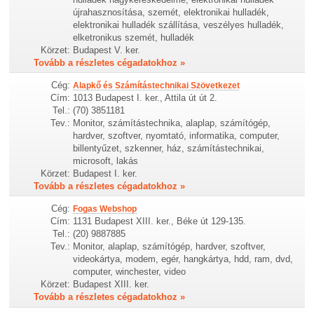
újrahasznosítása, szemét, elektronikai hulladék,
elektronikai hulladék szállítása, veszélyes hulladék,
elketronikus szemét, hulladék
Körzet:
Budapest V. ker.
Tovább a részletes cégadatokhoz »
Cég:
Alapkő és Számítástechnikai Szövetkezet
Cím:
1013 Budapest I. ker., Attila út út 2.
Tel.:
(70) 3851181
Tev.:
Monitor, számítástechnika, alaplap, számítógép,
hardver, szoftver, nyomtató, informatika, computer,
billentyűzet, szkenner, ház, számítástechnikai,
microsoft, lakás
Körzet:
Budapest I. ker.
Tovább a részletes cégadatokhoz »
Cég:
Fogas Webshop
Cím:
1131 Budapest XIII. ker., Béke út 129-135.
Tel.:
(20) 9887885
Tev.:
Monitor, alaplap, számítógép, hardver, szoftver,
videokártya, modem, egér, hangkártya, hdd, ram, dvd,
computer, winchester, video
Körzet:
Budapest XIII. ker.
Tovább a részletes cégadatokhoz »