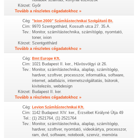
Körzet:
Győr
Tovább a részletes cégadatokhoz »
Cég:
"Ixion 2000" Számítástechnikai Szolgáltató Bt.
Cím:
9970 Szentgotthárd, Kossuth utca 27. 35.A.
Tev.:
Monitor, számítástechnika, számítógép, nyomtató,
toner, ixion
Körzet:
Szentgotthárd
Tovább a részletes cégadatokhoz »
Cég:
Bmt Europe Kft.
Cím:
1021 Budapest II. ker., Hűvösvölgyi út 26.
Tev.:
Monitor, számítástechnika, alaplap, számítógép,
hardver, szoftver, processzor, informatika, software,
internet, adatbázis, internetszolgáltatás, bútorok,
kivitelezés, webdesign
Körzet:
Budapest II. ker.
Tovább a részletes cégadatokhoz »
Cég:
Levion Számítástechnikai Kft.
Cím:
1142 Budapest XIV. ker., Erzsébet Királyné Útja 49
Tel.:
(1) 2521764, (1) 2521764
Tev.:
Monitor, számítástechnika, alaplap, számítógép,
hardver, szoftver, nyomtató, videokártya, processzor,
ram, dvd, software, notebook, szerviz, memória