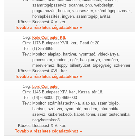
számítógépszerviz, scanner, php, webdesign,
programozás, honlap, vincseszter, számítógép szerviz,
honlapkészítés, ingyen, számítógép javítás
Körzet:
Budapest XIV. ker.
Tovább a részletes cégadatokhoz »
Cég:
Kele Computer Kft.
Cím:
1173 Budapest XVII. ker., Pesti út 20.
Tel.:
(1) 2578865
Tev.:
Monitor, alaplap, hardver, nyomtató, videokártya,
processzor, modem, egér, hangkártya, memória,
merevlemez, floppy, billentyűzet, tápegység, szkenner
Körzet:
Budapest XVII. ker.
Tovább a részletes cégadatokhoz »
Cég:
Lord Computer
Cím:
1145 Budapest XIV. ker., Kassai tér 18.
Tel.:
(14) 696000, (1) 4696000
Tev.:
Monitor, számítástechnika, alaplap, számítógép,
hardver, szoftver, nyomtató, modem, informatika,
szerviz, kiskereskedő, kábel, toner, számítástechnikai,
nagykereskedő
Körzet:
Budapest XIV. ker.
Tovább a részletes cégadatokhoz »