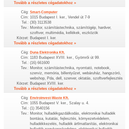
Tovább a részletes cégadatokhoz »
Cég:
Smart-Computer
Cím:
1015 Budapest I. ker., Vendel út 7-9
Tel.:
(30) 3113538
Tev.:
Monitor, számítástechnika, számítógép, hardver,
szoftver, multimédia, kellékek, eszközök
Körzet:
Budapest I. ker.
Tovább a részletes cégadatokhoz »
Cég:
Duna Elektronika Kft.
Cím:
1183 Budapest XVIII. ker., Gyömrői út 99.
Tel.:
(16) 661600
Tev.:
Monitor, számítástechnika, nyomtató, notebook,
szerviz, memória, billentyűzet, webáruház, hangszóró,
webshop, Pda, dell, szerver, oktatás, szoftverfejlesztés
Körzet:
Budapest XVIII. ker.
Tovább a részletes cégadatokhoz »
Cég:
Enviroinvest-Waste Kft.
Cím:
1055 Budapest V. ker., Szalay u. 4.
Tel.:
(1) 3540156
Tev.:
Monitor, hulladékgazdálkodás, elektronikai hulladék
bontása, kutatás, fejlesztés, környezetvédelem,
hulladékkezelés, hulladék ártlmatlanítás, elektronikai
hulladék nagykereskedelme, elektronikai hulladék