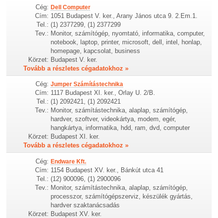
Cég:
Dell Computer
Cím:
1051 Budapest V. ker., Arany János utca 9. 2.Em.1.
Tel.:
(1) 2377299, (1) 2377299
Tev.:
Monitor, számítógép, nyomtató, informatika, computer,
notebook, laptop, printer, microsoft, dell, intel, honlap,
homepage, kapcsolat, business
Körzet:
Budapest V. ker.
Tovább a részletes cégadatokhoz »
Cég:
Jumper Számítástechnika
Cím:
1117 Budapest XI. ker., Orlay U. 2/B.
Tel.:
(1) 2092421, (1) 2092421
Tev.:
Monitor, számítástechnika, alaplap, számítógép,
hardver, szoftver, videokártya, modem, egér,
hangkártya, informatika, hdd, ram, dvd, computer
Körzet:
Budapest XI. ker.
Tovább a részletes cégadatokhoz »
Cég:
Endware Kft.
Cím:
1154 Budapest XV. ker., Bánkút utca 41
Tel.:
(12) 900096, (1) 2900096
Tev.:
Monitor, számítástechnika, alaplap, számítógép,
processzor, számítógépszerviz, készülék gyártás,
hardver szaktanácsadás
Körzet:
Budapest XV. ker.