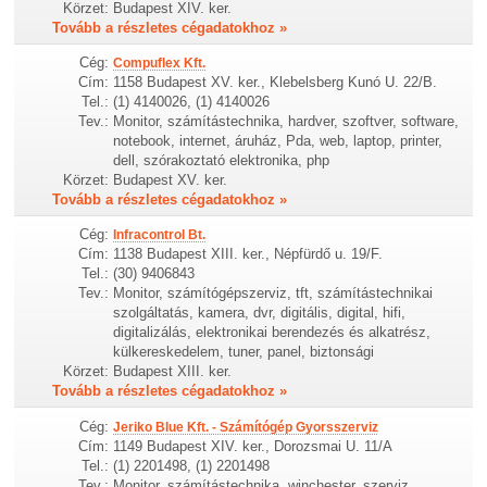
Körzet:
Budapest XIV. ker.
Tovább a részletes cégadatokhoz »
Cég:
Compuflex Kft.
Cím:
1158 Budapest XV. ker., Klebelsberg Kunó U. 22/B.
Tel.:
(1) 4140026, (1) 4140026
Tev.:
Monitor, számítástechnika, hardver, szoftver, software,
notebook, internet, áruház, Pda, web, laptop, printer,
dell, szórakoztató elektronika, php
Körzet:
Budapest XV. ker.
Tovább a részletes cégadatokhoz »
Cég:
Infracontrol Bt.
Cím:
1138 Budapest XIII. ker., Népfürdő u. 19/F.
Tel.:
(30) 9406843
Tev.:
Monitor, számítógépszerviz, tft, számítástechnikai
szolgáltatás, kamera, dvr, digitális, digital, hifi,
digitalizálás, elektronikai berendezés és alkatrész,
külkereskedelem, tuner, panel, biztonsági
Körzet:
Budapest XIII. ker.
Tovább a részletes cégadatokhoz »
Cég:
Jeriko Blue Kft. - Számítógép Gyorsszerviz
Cím:
1149 Budapest XIV. ker., Dorozsmai U. 11/A
Tel.:
(1) 2201498, (1) 2201498
Tev.:
Monitor, számítástechnika, winchester, szerviz,