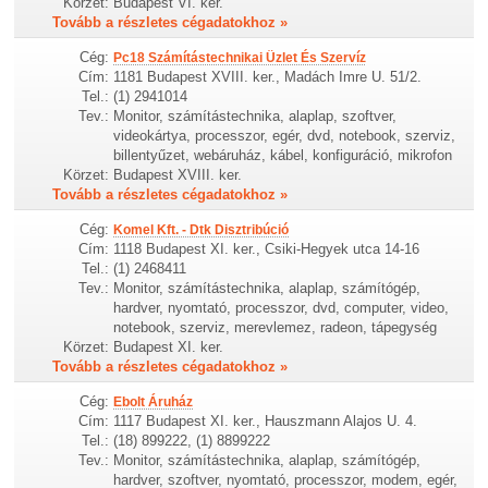
Körzet:
Budapest VI. ker.
Tovább a részletes cégadatokhoz »
Cég:
Pc18 Számítástechnikai Üzlet És Szervíz
Cím:
1181 Budapest XVIII. ker., Madách Imre U. 51/2.
Tel.:
(1) 2941014
Tev.:
Monitor, számítástechnika, alaplap, szoftver,
videokártya, processzor, egér, dvd, notebook, szerviz,
billentyűzet, webáruház, kábel, konfiguráció, mikrofon
Körzet:
Budapest XVIII. ker.
Tovább a részletes cégadatokhoz »
Cég:
Komel Kft. - Dtk Disztribúció
Cím:
1118 Budapest XI. ker., Csiki-Hegyek utca 14-16
Tel.:
(1) 2468411
Tev.:
Monitor, számítástechnika, alaplap, számítógép,
hardver, nyomtató, processzor, dvd, computer, video,
notebook, szerviz, merevlemez, radeon, tápegység
Körzet:
Budapest XI. ker.
Tovább a részletes cégadatokhoz »
Cég:
Ebolt Áruház
Cím:
1117 Budapest XI. ker., Hauszmann Alajos U. 4.
Tel.:
(18) 899222, (1) 8899222
Tev.:
Monitor, számítástechnika, alaplap, számítógép,
hardver, szoftver, nyomtató, processzor, modem, egér,