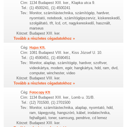
Cím:
1134 Budapest XIII. ker., Klapka utca 9.
Tel.:
(1) 4500241, (1) 4500241
Tev.:
Monitor, számítástechnika, számítógép, hardver,
nyomtató, notebook, számítógépszerviz, kiskereskedő,
szolgáltató, tft, lcd, crt, nagykereskedő, használt,
marseus
Körzet:
Budapest XIII. ker.
Tovább a részletes cégadatokhoz »
Cég:
Hajas Kft.
Cím:
1081 Budapest VIII. ker., Kiss József U. 10.
Tel.:
(1) 4590451, (1) 4590451
Tev.:
Monitor, alaplap, számítógép, hardver, szoftver,
videokártya, modem, egér, hangkártya, hdd, ram, dvd,
computer, winchester, video
Körzet:
Budapest VIII. ker.
Tovább a részletes cégadatokhoz »
Cég:
Fotocopy Kft
Cím:
1134 Budapest XIII. ker., Lomb u. 31/B.
Tel.:
(12) 701500, (1) 2701500
Tev.:
Monitor, számítástechnika, alaplap, nyomtató, hdd,
ram, tápegység, hangszóró, kábel, irodatechnika,
fejhallgató, toner, samsung, pendrive, cd lemez
Körzet:
Budapest XIII. ker.