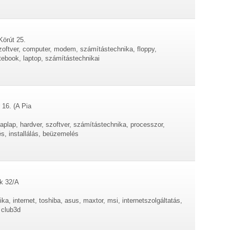
Körút 25.
zoftver, computer, modem, számítástechnika, floppy,
tebook, laptop, számítástechnikai
 16. (A Pia
aplap, hardver, szoftver, számítástechnika, processzor,
s, installálás, beüzemelés
ok 32/A
ika, internet, toshiba, asus, maxtor, msi, internetszolgáltatás,
 club3d