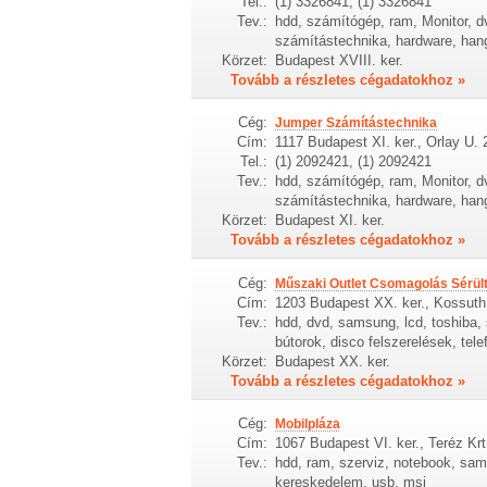
Tel.:
(1) 3326841, (1) 3326841
Tev.:
hdd, számítógép, ram, Monitor, dv
számítástechnika, hardware, hang
Körzet:
Budapest XVIII. ker.
Tovább a részletes cégadatokhoz »
Cég:
Jumper Számítástechnika
Cím:
1117 Budapest XI. ker., Orlay U. 
Tel.:
(1) 2092421, (1) 2092421
Tev.:
hdd, számítógép, ram, Monitor, dv
számítástechnika, hardware, hang
Körzet:
Budapest XI. ker.
Tovább a részletes cégadatokhoz »
Cég:
Műszaki Outlet Csomagolás Sérült
Cím:
1203 Budapest XX. ker., Kossuth 
Tev.:
hdd, dvd, samsung, lcd, toshiba
bútorok, disco felszerelések, tele
Körzet:
Budapest XX. ker.
Tovább a részletes cégadatokhoz »
Cég:
Mobilpláza
Cím:
1067 Budapest VI. ker., Teréz Krt
Tev.:
hdd, ram, szerviz, notebook, sams
kereskedelem, usb, msi