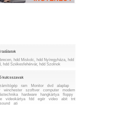
 találatok
brecen
,
hdd Miskolc
,
hdd Nyíregyháza
,
hdd
d
,
hdd Székesfehérvár
,
hdd Szolnok
ó kulcsszavak
zámítógép
ram
Monitor
dvd
alaplap
r
winchester
szoftver
computer
modem
ástechnika
hardware
hangkártya
floppy
re
videokártya
fdd
egér
video
abit
tnt
sound
ati