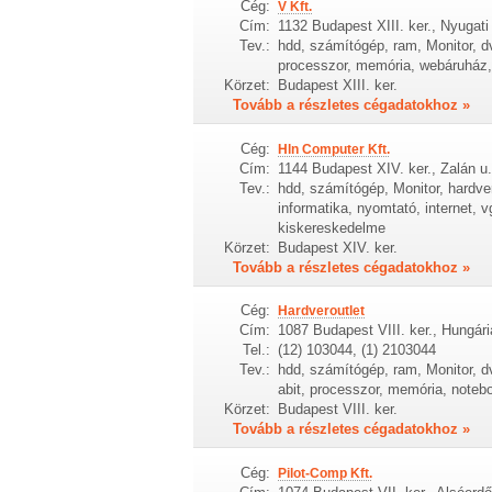
Cég:
V Kft.
Cím:
1132 Budapest XIII. ker., Nyugati 
Tev.:
hdd, számítógép, ram, Monitor, d
processzor, memória, webáruház,
Körzet:
Budapest XIII. ker.
Tovább a részletes cégadatokhoz »
Cég:
Hln Computer Kft.
Cím:
1144 Budapest XIV. ker., Zalán u.
Tev.:
hdd, számítógép, Monitor, hardver
informatika, nyomtató, internet,
kiskereskedelme
Körzet:
Budapest XIV. ker.
Tovább a részletes cégadatokhoz »
Cég:
Hardveroutlet
Cím:
1087 Budapest VIII. ker., Hungári
Tel.:
(12) 103044, (1) 2103044
Tev.:
hdd, számítógép, ram, Monitor, dv
abit, processzor, memória, notebo
Körzet:
Budapest VIII. ker.
Tovább a részletes cégadatokhoz »
Cég:
Pilot-Comp Kft.