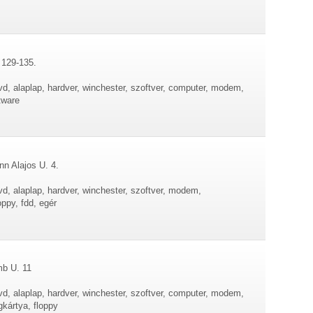
 129-135.
d, alaplap, hardver, winchester, szoftver, computer, modem,
tware
n Alajos U. 4.
d, alaplap, hardver, winchester, szoftver, modem,
ppy, fdd, egér
mb U. 11
d, alaplap, hardver, winchester, szoftver, computer, modem,
kártya, floppy