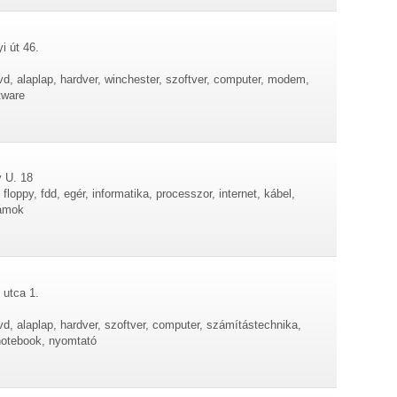
i út 46.
d, alaplap, hardver, winchester, szoftver, computer, modem,
tware
y U. 18
loppy, fdd, egér, informatika, processzor, internet, kábel,
zámok
 utca 1.
d, alaplap, hardver, szoftver, computer, számítástechnika,
notebook, nyomtató