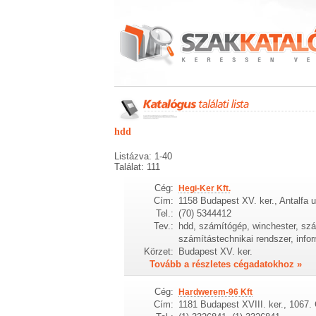
hdd
Listázva: 1-40
Találat: 111
Cég:
Hegi-Ker Kft.
Cím:
1158 Budapest XV. ker., Antalfa u
Tel.:
(70) 5344412
Tev.:
hdd, számítógép, winchester, szá
számítástechnikai rendszer, infor
Körzet:
Budapest XV. ker.
Tovább a részletes cégadatokhoz »
Cég:
Hardwerem-96 Kft
Cím:
1181 Budapest XVIII. ker., 1067.