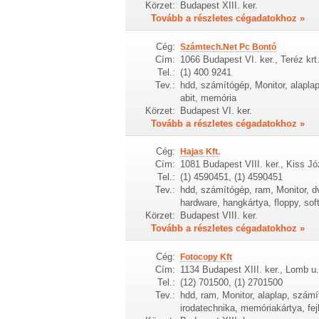
Körzet:
Budapest XIII. ker.
Tovább a részletes cégadatokhoz »
Cég:
Számtech.Net Pc Bontó
Cím:
1066 Budapest VI. ker., Teréz krt.
Tel.:
(1) 400 9241
Tev.:
hdd, számítógép, Monitor, alaplap
abit, memória
Körzet:
Budapest VI. ker.
Tovább a részletes cégadatokhoz »
Cég:
Hajas Kft.
Cím:
1081 Budapest VIII. ker., Kiss Jó
Tel.:
(1) 4590451, (1) 4590451
Tev.:
hdd, számítógép, ram, Monitor, dv
hardware, hangkártya, floppy, sof
Körzet:
Budapest VIII. ker.
Tovább a részletes cégadatokhoz »
Cég:
Fotocopy Kft
Cím:
1134 Budapest XIII. ker., Lomb u.
Tel.:
(12) 701500, (1) 2701500
Tev.:
hdd, ram, Monitor, alaplap, szám
irodatechnika, memóriakártya, fej