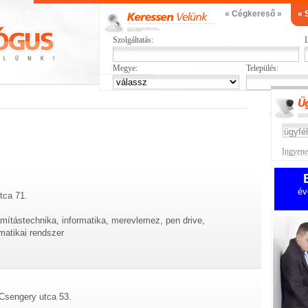
« Cégkereső »
« 
Szolgáltatás:
L
Megye:
Település:
Ingyenes
év
tca 71.
mítástechnika, informatika, merevlemez, pen drive,
matikai rendszer
 Csengery utca 53.