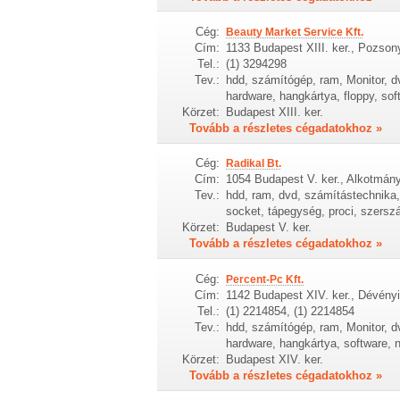
Cég:
Beauty Market Service Kft.
Cím:
1133 Budapest XIII. ker., Pozsony
Tel.:
(1) 3294298
Tev.:
hdd, számítógép, ram, Monitor, dv
hardware, hangkártya, floppy, sof
Körzet:
Budapest XIII. ker.
Tovább a részletes cégadatokhoz »
Cég:
Radikal Bt.
Cím:
1054 Budapest V. ker., Alkotmán
Tev.:
hdd, ram, dvd, számítástechnika, f
socket, tápegység, proci, szers
Körzet:
Budapest V. ker.
Tovább a részletes cégadatokhoz »
Cég:
Percent-Pc Kft.
Cím:
1142 Budapest XIV. ker., Dévényi
Tel.:
(1) 2214854, (1) 2214854
Tev.:
hdd, számítógép, ram, Monitor, dv
hardware, hangkártya, software, 
Körzet:
Budapest XIV. ker.
Tovább a részletes cégadatokhoz »