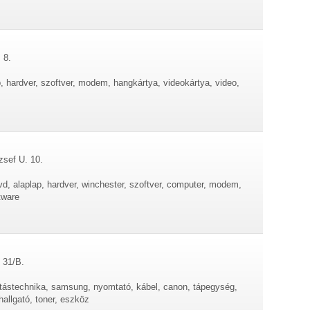
 8.
, hardver, szoftver, modem, hangkártya, videokártya, video,
zsef U. 10.
d, alaplap, hardver, winchester, szoftver, computer, modem,
tware
 31/B.
ítástechnika, samsung, nyomtató, kábel, canon, tápegység,
hallgató, toner, eszköz