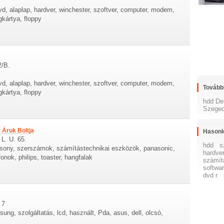
d, alaplap, hardver, winchester, szoftver, computer, modem,
kártya, floppy
2/B.
d, alaplap, hardver, winchester, szoftver, computer, modem,
További
kártya, floppy
hdd De
Szege
 Áruk Boltja
Hasonl
L. U. 65.
hdd
s
, sony, szerszámok, számítástechnikai eszközök, panasonic,
hardve
fonok, philips, toaster, hangfalak
számít
softwa
dvd r
 7
ung, szolgáltatás, lcd, használt, Pda, asus, dell, olcsó,