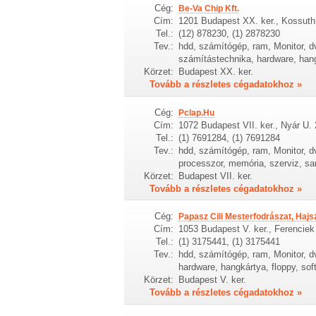
Cég:
Be-Va Chip Kft.
Cím:
1201 Budapest XX. ker., Kossuth 
Tel.:
(12) 878230, (1) 2878230
Tev.:
hdd, számítógép, ram, Monitor, dv
számítástechnika, hardware, hang
Körzet:
Budapest XX. ker.
Tovább a részletes cégadatokhoz »
Cég:
Pclap.Hu
Cím:
1072 Budapest VII. ker., Nyár U. 
Tel.:
(1) 7691284, (1) 7691284
Tev.:
hdd, számítógép, ram, Monitor, dv
processzor, memória, szerviz, s
Körzet:
Budapest VII. ker.
Tovább a részletes cégadatokhoz »
Cég:
Papasz Cili Mesterfodrászat, Hajs
Cím:
1053 Budapest V. ker., Ferenciek
Tel.:
(1) 3175441, (1) 3175441
Tev.:
hdd, számítógép, ram, Monitor, dv
hardware, hangkártya, floppy, sof
Körzet:
Budapest V. ker.
Tovább a részletes cégadatokhoz »