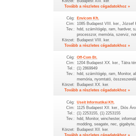
Körzet:
Budapest XIII. ker.
Tovább a részletes cégadatokhoz »
Cég:
Envicom Kft.
Cím:
1085 Budapest VIII. ker., József 
Tev.:
hdd, számítógép, ram, hardver, s
processzor, memória, szerviz, no
Körzet:
Budapest VIII. ker.
Tovább a részletes cégadatokhoz »
Cég:
Off-Com Bt.
Cím:
1204 Budapest XX. ker., Tátra tér
Tel.:
(1) 2869949
Tev.:
hdd, számítógép, ram, Monitor, al
memória, nyomtató, összeszerelé
Körzet:
Budapest XX. ker.
Tovább a részletes cégadatokhoz »
Cég:
Useit Informatikai Kft.
Cím:
1125 Budapest XII. ker., Diós Ár
Tel.:
(1) 2253155, (1) 2253155
Tev.:
hdd, Monitor, winchester, informat
modding, seagate, nec, gigabyte,
Körzet:
Budapest XII. ker.
Tovább a részletes cégadatokhoz »