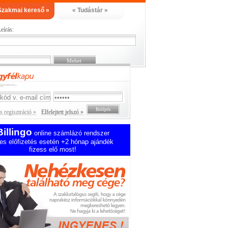
Szakmai kereső »
« Tudástár »
eírás:
 regisztráció »
Elfelejtett jelszó »
Billingo
online számlázó rendszer
es előfizetés esetén +2 hónap ajándék
fizess elő most!