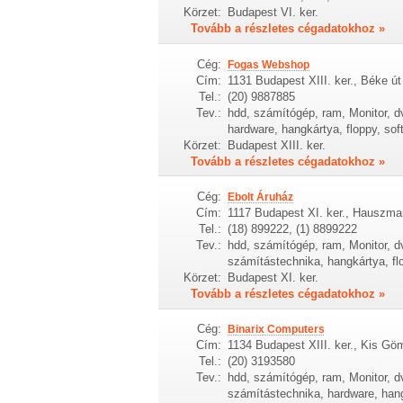
Körzet:
Budapest VI. ker.
Tovább a részletes cégadatokhoz »
Cég:
Fogas Webshop
Cím:
1131 Budapest XIII. ker., Béke út
Tel.:
(20) 9887885
Tev.:
hdd, számítógép, ram, Monitor, dv
hardware, hangkártya, floppy, sof
Körzet:
Budapest XIII. ker.
Tovább a részletes cégadatokhoz »
Cég:
Ebolt Áruház
Cím:
1117 Budapest XI. ker., Hauszman
Tel.:
(18) 899222, (1) 8899222
Tev.:
hdd, számítógép, ram, Monitor, dv
számítástechnika, hangkártya, flo
Körzet:
Budapest XI. ker.
Tovább a részletes cégadatokhoz »
Cég:
Binarix Computers
Cím:
1134 Budapest XIII. ker., Kis Gö
Tel.:
(20) 3193580
Tev.:
hdd, számítógép, ram, Monitor, dv
számítástechnika, hardware, hang