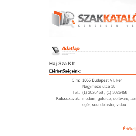
Haj-Sza Kft.
Elérhetőségeink:
Cím:
1065 Budapest VI. ker.
Nagymező utca 38.
Tel.:
(1) 3026458 , (1) 3026458
Kulcsszavak:
modem, geforce, software, abit,
egér, soundblaster, video
Értékel