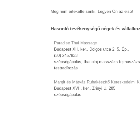
Még nem értékelte senki. Legyen Ön az első!
Hasonló tevékenységű cégek és vállalko
Paradise Thai Massage
Budapest XII. ker., Dolgos utca 2, 5. Ép.,
(30) 2457933
szépségápolás, thai olaj masszázs fejmaszázs
testradírozás
Margit és Mátyás Ruhakészítő Kereskedelmi Kf
Budapest XVII. ker., Zrinyi U. 285
szépségápolás