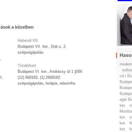
zások a közelben
Habendi Kft.
Budapest VII. ker., Dob u. 2.
szépségápolás
Haso
,
modem 
Tündérkert
softw
Budapest VI. ker., Andrássy út 1 ||/B6
cd r Bu
t.
(12) 668182, (1) 2668182
Budapes
szépségápolás, terápia, relaxinfra
Budapes
Budapes
egér Bu
ker.
v
Monitor
ker.
s
ker.
f
ker.
h