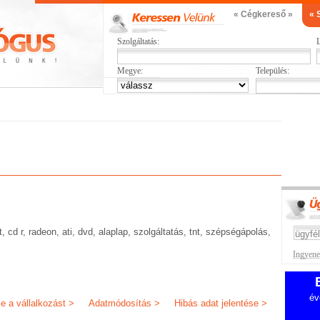
« Cégkereső »
« 
Szolgáltatás:
L
Megye:
Település:
 cd r, radeon, ati, dvd, alaplap, szolgáltatás, tnt, szépségápolás,
Ingyenes
év
je a vállalkozást >
Adatmódosítás >
Hibás adat jelentése >