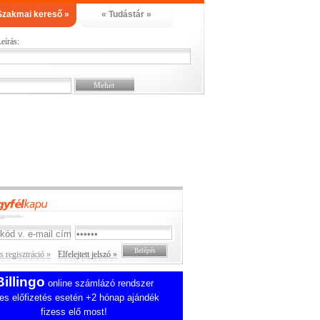
Szakmai kereső »
« Tudástár »
eírás:
 regisztráció »
Elfelejtett jelszó »
Billingo
online számlázó rendszer
es előfizetés esetén +2 hónap ajándék
fizess elő most!