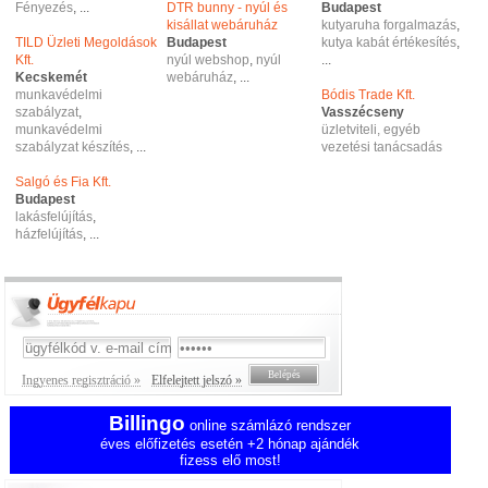
Fényezés
, ...
DTR bunny - nyúl és
Budapest
kisállat webáruház
kutyaruha forgalmazás
,
TILD Üzleti Megoldások
Budapest
kutya kabát értékesítés
,
Kft.
nyúl webshop
,
nyúl
...
Kecskemét
webáruház
, ...
munkavédelmi
Bódis Trade Kft.
szabályzat
,
Vasszécseny
munkavédelmi
üzletviteli, egyéb
szabályzat készítés
, ...
vezetési tanácsadás
Salgó és Fia Kft.
Budapest
lakásfelújítás
,
házfelújítás
, ...
Ingyenes regisztráció »
Elfelejtett jelszó »
Billingo
online számlázó rendszer
éves előfizetés esetén +2 hónap ajándék
fizess elő most!