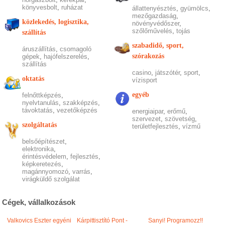
könyvesbolt
,
ruházat
állattenyésztés
,
gyümölcs
,
mezőgazdaság
,
közlekedés, logisztika,
növényvédőszer
,
szőlőművelés
,
tojás
szállítás
szabadidő, sport,
áruszállítás
,
csomagoló
szórakozás
gépek
,
hajófelszerelés
,
szállítás
casino
,
játszótér
,
sport
,
oktatás
vízisport
egyéb
felnőttképzés
,
nyelvtanulás
,
szakképzés
,
távoktatás
,
vezetőképzés
energiaipar
,
erőmű
,
szervezet
,
szövetség
,
szolgáltatás
területfejlesztés
,
vízmű
belsőépítészet
,
elektronika
,
érintésvédelem
,
fejlesztés
,
képkeretezés
,
magánnyomozó
,
varrás
,
virágküldő szolgálat
Cégek, vállalkozások
Valkovics Eszter egyéni
Kárpittisztító Pont -
Sanyi! Programozz!!