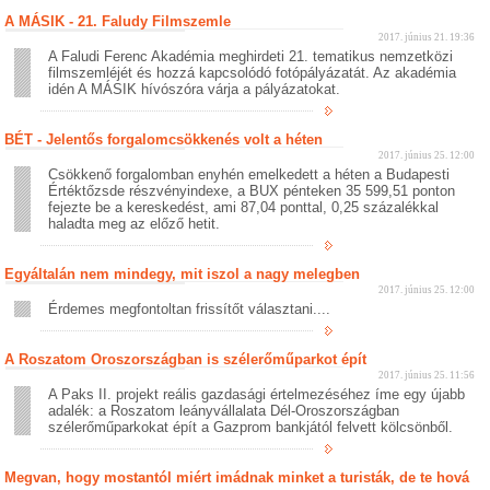
A MÁSIK - 21. Faludy Filmszemle
2017. június 21. 19:36
A Faludi Ferenc Akadémia meghirdeti 21. tematikus nemzetközi
filmszemléjét és hozzá kapcsolódó fotópályázatát. Az akadémia
idén A MÁSIK hívószóra várja a pályázatokat.
BÉT - Jelentős forgalomcsökkenés volt a héten
2017. június 25. 12:00
Csökkenő forgalomban enyhén emelkedett a héten a Budapesti
Értéktőzsde részvényindexe, a BUX pénteken 35 599,51 ponton
fejezte be a kereskedést, ami 87,04 ponttal, 0,25 százalékkal
haladta meg az előző hetit.
Egyáltalán nem mindegy, mit iszol a nagy melegben
2017. június 25. 12:00
Érdemes megfontoltan frissítőt választani....
A Roszatom Oroszországban is szélerőműparkot épít
2017. június 25. 11:56
A Paks II. projekt reális gazdasági értelmezéséhez íme egy újabb
adalék: a Roszatom leányvállalata Dél-Oroszországban
szélerőműparkokat épít a Gazprom bankjától felvett kölcsönből.
Megvan, hogy mostantól miért imádnak minket a turisták, de te hová