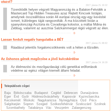
utazol?
2017. június 25. 10:32
Tizenötödik helyen végzett Magyarország és a Balaton-Felvidék a
Mastercard Top Hidden Treasures azaz Rejtett Kincsek listáján,
amelynek összeállítása során 44 európai ország egy-egy kevésbé
ismert, különleges táját rangsorolták. A ma közzétett listán a
spanyolországi Asztúria és Covadonga kolostor, a máltai Mdina és
Zebbug, valamint az ausztriai Salzkammergut régió végzett az élen.
Lassan fordult negatív hangulatba a BÉT
2017. június 25. 08:02
Ráadásul jelentős forgalomcsökkenés volt a héten a tőzsdén.
Az őshonos gének megőrzése a jövő kulcskérdése
2017. június 24. 16:59
Az élelmezési és mezőgazdasági célú genetikai erőforrások
védelme az egész világon kiemelt állami feladat.
Települések cégei
Baja
Békéscsaba
Budapest
Cegléd
Debrecen
Dunaújváros
Eger
Érd
Győr
Hódmezővásárhely
Kaposvár
Kazincbarcika
Kecskemét
Miskolc
Nagykanizsa
Nyíregyháza
Ózd
Pécs
Salgótarján
Sopron
Szeged
Székesfehérvár
Szekszárd
Szolnok
Szombathely
Tatabánya
Vác
Veszprém
Zalaegerszeg