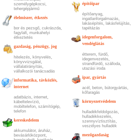
építőipar
személygépkocsi
,
tehergépjármű
építőanyag
,
élelmiszer, étkezés
ingatlanforgalmazás
,
lakásépítés
,
lakásfelújítás
,
bor és pezsgő
,
cukrászda
,
tapétázás
fagylalt
,
munkahelyi
idegenforgalom,
étkeztetés
vendéglátás
gazdaság, pénzügy, jog
étterem
,
fürdő
,
hitelezés
,
könyvelés
,
idegenvezetés
,
könyvvizsgálat
,
strandfürdő
,
szálloda
,
vállalatirányítás
,
utazási iroda
vállalkozói tanácsadás
ipar, gyártás
informatika, távközlés,
internet
acél
,
beton
,
bútorgyártás
,
kőfaragás
adatbázis
,
internet
,
környezetvédelem
kábeltelevízió
,
mobiltelefon
,
számítógép
,
telefon
hulladékfeldolgozás
,
hulladékkezelés
,
kereskedelem
szennyvíztisztítás
,
veszélyes hulladék
akkumulátor
,
áruház
,
mezőgazdaság
bevásárlóközpont
,
horgászbolt
,
kerékpár
,