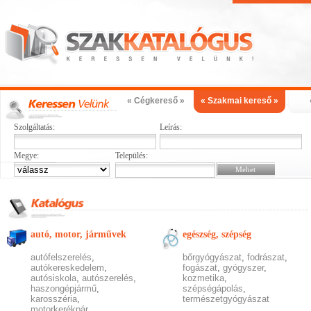
« Cégkereső »
« Szakmai kereső »
Szolgáltatás:
Leírás:
Megye:
Település:
autó, motor, járművek
egészség, szépség
autófelszerelés
,
bőrgyógyászat
,
fodrászat
,
autókereskedelem
,
fogászat
,
gyógyszer
,
autósiskola
,
autószerelés
,
kozmetika
,
haszongépjármű
,
szépségápolás
,
karosszéria
,
természetgyógyászat
motorkerékpár
,