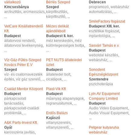
vállalkozó
Bérlés Szeged
Debrecen
Kincsesbánya
Szeged
programozó
,
webáruház
arctisztitás
,
arcmasszázs
,
kárpittisztítás
,
automatizálás
, ...
...
kárpittisztító
, ...
SmileFactory fogászat
VetCare Kisállatrendelő
Mézes delikát
Budapest XIII. ker.
Kft.
ajándékbolt
esztétikai fogászat
,
Budapest
Budapest II. ker.
inplantológia
, ...
állatorvosi rendelő
,
méz kereskedés
,
méz
állatorvosi tevékenység
,
különlegességek boltja
,
Sasvári Tamás e.v.
...
...
Budapest
weboldal készítés
,
Víz-Gáz-Fűtés-Szeged
PET NUTS állateledel
webáruház
, ...
Kovács Péter E.V
üzlet
Szeged
Budapest
Sonodent
víz- és csatornavezeték
állateledel bolt
,
Egészségközpont
építés
,
víz gáz szerelő
, ...
cicatápok
, ...
Szentendre
pszichoterápia
Család Mentor Központ
Plast-Vik Kft
Budapest
Budapest
Lyln AV Equipment
párkapcsolati
műanyag alapanyagok
,
Company Limited
tanácsadás
,
regranulátumok
, ...
Budapest
párkapcsolati-családi
Audio Video Equipment
,
problémák
, ...
Erdős Balázs
Audio Visual Equipment
,
Kajászó
...
A&K Parts-Invest Kft.
villanyszerelés
,
Gyál
villanyszerelő
, ...
Petgear kutyaruha
karosszéria javítás
,
webáruház