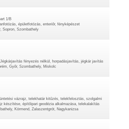
art 1/B
lanfotózás, épületfotózás, enteriőr, fényképészet
y, Sopron, Szombathely
Jégkárjavítás fényezés nélkül, horpadásjavítás, jégkár javítás
rém, Győr, Szombathely, Miskolc
üntetési vázrajz, telekhatár kitűzés, telekfelosztás, szolgalmi
jz készítése, építőipari geodézia alkalmazása, telekalakítás
bathely, Körmend, Zalaszentgrót, Nagykanizsa