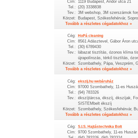
Cím:
1119 Budapest, Andor utca 21
Tel.:
(20) 3338838
Tev.:
3M webshop, 3M szerszámok forg
Körzet:
Budapest, Székesfehérvár, Sopro
Tovább a részletes cégadatokhoz »
Cég:
HoPá cleaning
Cím:
8561 Adásztevel, Gábor Áron utc
Tel.:
(30) 6789430
Tev.:
lábazat tisztítás, ózonos klíma tis
újrapolírozás, térkő tisztítás, ózo
Körzet:
Szombathely, Pápa, Veszprém, G
Tovább a részletes cégadatokhoz »
Cég:
ekszij.hu webáruház
Cím:
97000 Szombathely, 11-es Huszár
Tel.:
(94) 783326
Tev.:
ékszíjtárcsa, ékszíj, ékszíjak, Fo
SISTEMbelt ékszíj
Körzet:
Szombathely, Székesfehérvár, B
Tovább a részletes cégadatokhoz »
Cég:
S.I.S. Hajtástechnika Bolt
Cím:
9700 Szombathely, 11-es Huszár 
Tel.:
(94) 783326, (94) 783324