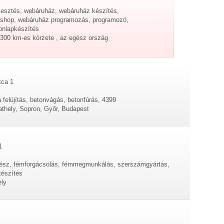
jlesztés, webáruház, webáruház készítés,
ebshop, webáruház programozás, programozó,
onlapkészítés
300 km-es körzete , az egész ország
tca 1
 felújítás, betonvágás, betonfúrás, 4399
thely, Sopron, Győr, Budapest
1
rész, fémforgácsolás, fémmegmunkálás, szerszámgyártás,
észítés
ely