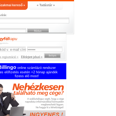
Szakmai kereső »
« Tudástár »
eírás:
 regisztráció »
Elfelejtett jelszó »
Billingo
online számlázó rendszer
es előfizetés esetén +2 hónap ajándék
fizess elő most!