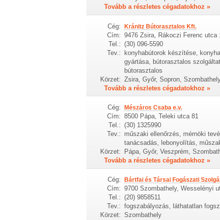
Tovább a részletes cégadatokhoz »
Cég:
Kránitz Bútorasztalos Kft.
Cím:
9476 Zsira, Rákoczi Ferenc utca 
Tel.:
(30) 096-5590
Tev.:
konyhabútorok készítése, konyhab
gyártása, bútorasztalos szolgálta
bútorasztalos
Körzet:
Zsira, Győr, Sopron, Szombathel
Tovább a részletes cégadatokhoz »
Cég:
Mészáros Csaba e.v.
Cím:
8500 Pápa, Teleki utca 81
Tel.:
(30) 1325990
Tev.:
műszaki ellenőrzés, mérnöki tev
tanácsadás, lebonyolítás, műszak
Körzet:
Pápa, Győr, Veszprém, Szombathe
Tovább a részletes cégadatokhoz »
Cég:
Bártfai és Társai Fogászati Szolgál
Cím:
9700 Szombathely, Wesselényi ut
Tel.:
(20) 9858511
Tev.:
fogszabályozás, láthatatlan fogsz
Körzet:
Szombathely