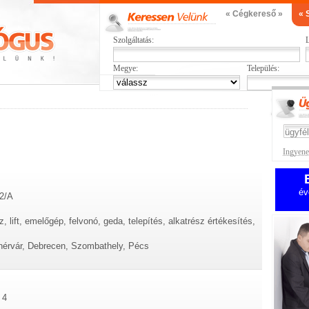
« Cégkereső »
« 
Szolgáltatás:
L
Megye:
Település:
Ingyenes
év
2/A
z, lift, emelőgép, felvonó, geda, telepítés, alkatrész értékesítés,
érvár, Debrecen, Szombathely, Pécs
 4