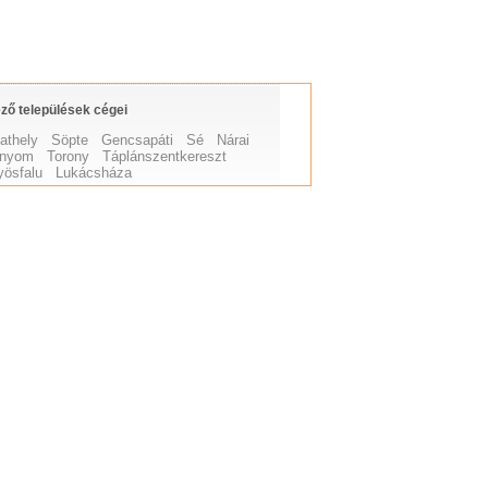
ző települések cégei
athely
Söpte
Gencsapáti
Sé
Nárai
unyom
Torony
Táplánszentkereszt
ösfalu
Lukácsháza