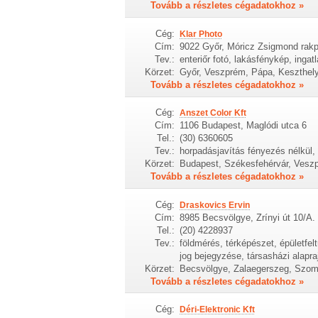
Tovább a részletes cégadatokhoz »
Cég:
Klar Photo
Cím:
9022 Győr, Móricz Zsigmond rakp
Tev.:
enteriőr fotó, lakásfénykép, ingat
Körzet:
Győr, Veszprém, Pápa, Keszthel
Tovább a részletes cégadatokhoz »
Cég:
Anszet Color Kft
Cím:
1106 Budapest, Maglódi utca 6
Tel.:
(30) 6360605
Tev.:
horpadásjavítás fényezés nélkül, 
Körzet:
Budapest, Székesfehérvár, Veszp
Tovább a részletes cégadatokhoz »
Cég:
Draskovics Ervin
Cím:
8985 Becsvölgye, Zrínyi út 10/A.
Tel.:
(20) 4228937
Tev.:
földmérés, térképészet, épületfelt
jog bejegyzése, társasházi alapra
Körzet:
Becsvölgye, Zalaegerszeg, Szom
Tovább a részletes cégadatokhoz »
Cég:
Déri-Elektronic Kft