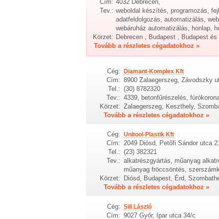
Cím:
4032 Debrecen,
Tev.:
weboldal készítés, programozás, fe
adatfeldolgozás, automatizálás, w
webáruház automatizálás, honlap, h
Körzet:
Debrecen , Budapest , Budapest és 
Tovább a részletes cégadatokhoz »
Cég:
Diamant-Komplex Kft
Cím:
8900 Zalaegerszeg, Závodszky u
Tel.:
(30) 8782320
Tev.:
4339, betonfűrészelés, fúrókorona
Körzet:
Zalaegerszeg, Keszthely, Szomba
Tovább a részletes cégadatokhoz »
Cég:
Unitool-Plastik Kft
Cím:
2049 Diósd, Petőfi Sándor utca 2
Tel.:
(23) 382321
Tev.:
alkatrészgyártás, műanyag alkat
műanyag fröccsöntés, szerszámk
Körzet:
Diósd, Budapest, Érd, Szombath
Tovább a részletes cégadatokhoz »
Cég:
Sili László
Cím:
9027 Győr, Ipar utca 34/c