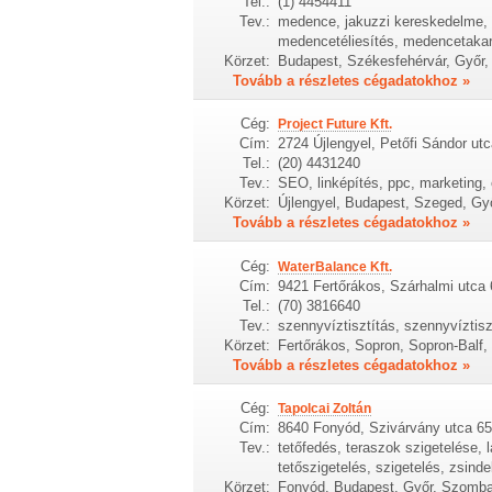
Tel.:
(1) 4454411
Tev.:
medence, jakuzzi kereskedelme,
medencetéliesítés, medencetakará
Körzet:
Budapest, Székesfehérvár, Győr
Tovább a részletes cégadatokhoz »
Cég:
Project Future Kft.
Cím:
2724 Újlengyel, Petőfi Sándor ut
Tel.:
(20) 4431240
Tev.:
SEO, linképítés, ppc, marketing,
Körzet:
Újlengyel, Budapest, Szeged, Gy
Tovább a részletes cégadatokhoz »
Cég:
WaterBalance Kft.
Cím:
9421 Fertőrákos, Szárhalmi utca 
Tel.:
(70) 3816640
Tev.:
szennyvíztisztítás, szennyvíztis
Körzet:
Fertőrákos, Sopron, Sopron-Balf
Tovább a részletes cégadatokhoz »
Cég:
Tapolcai Zoltán
Cím:
8640 Fonyód, Szivárvány utca 6
Tev.:
tetőfedés, teraszok szigetelése, l
tetőszigetelés, szigetelés, zsind
Körzet:
Fonyód, Budapest, Győr, Szomba