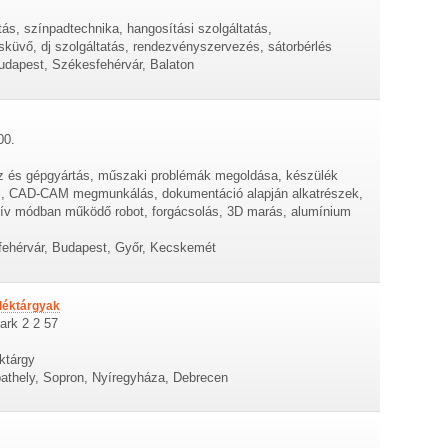
tás, színpadtechnika, hangosítási szolgáltatás,
küvő, dj szolgáltatás, rendezvényszervezés, sátorbérlés
dapest, Székesfehérvár, Balaton
00.
ész és gépgyártás, műszaki problémák megoldása, készülék
és, CAD-CAM megmunkálás, dokumentáció alapján alkatrészek,
ratív módban működő robot, forgácsolás, 3D marás, alumínium
ehérvár, Budapest, Győr, Kecskemét
déktárgyak
ark 2 2 57
ktárgy
athely, Sopron, Nyíregyháza, Debrecen