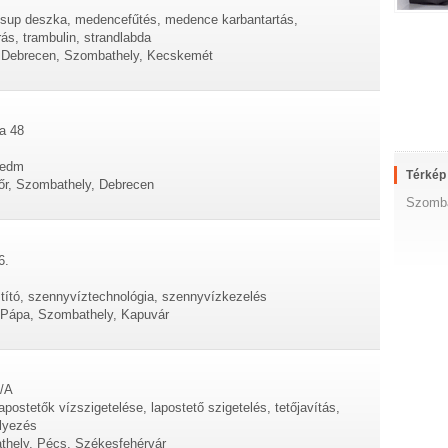
 sup deszka, medencefűtés, medence karbantartás,
s, trambulin, strandlabda
, Debrecen, Szombathely, Kecskemét
ca 48
 edm
Térkép
őr, Szombathely, Debrecen
Szomba
6.
ztító, szennyvíztechnológia, szennyvízkezelés
, Pápa, Szombathely, Kapuvár
5/A
apostetők vízszigetelése, lapostető szigetelés, tetőjavítás,
elyezés
thely, Pécs, Székesfehérvár