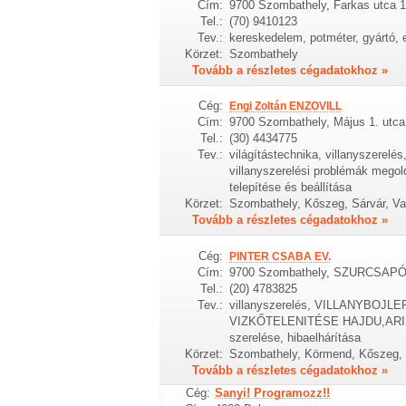
Cím:
9700 Szombathely, Farkas utca 
Tel.:
(70) 9410123
Tev.:
kereskedelem, potméter, gyártó, e
Körzet:
Szombathely
Tovább a részletes cégadatokhoz »
Cég:
Engi Zoltán ENZOVILL
Cím:
9700 Szombathely, Május 1. utca
Tel.:
(30) 4434775
Tev.:
világítástechnika, villanyszerelé
villanyszerelési problémák megold
telepítése és beállítása
Körzet:
Szombathely, Kőszeg, Sárvár, Va
Tovább a részletes cégadatokhoz »
Cég:
PINTER CSABA EV.
Cím:
9700 Szombathely, SZURCSAPÓ 
Tel.:
(20) 4783825
Tev.:
villanyszerelés, VILLANYBO
VIZKŐTELENITÉSE HAJDU,ARIS
szerelése, hibaelhárítása
Körzet:
Szombathely, Körmend, Kőszeg, 
Tovább a részletes cégadatokhoz »
Cég:
Sanyi! Programozz!!