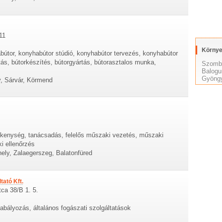
11
Környe
útor, konyhabútor stúdió, konyhabútor tervezés, konyhabútor
tás, bútorkészítés, bútorgyártás, bútorasztalos munka,
Szomb
Balog
Gyöngy
y, Sárvár, Körmend
ékenység, tanácsadás, felelős műszaki vezetés, műszaki
i ellenőrzés
ly, Zalaegerszeg, Balatonfüred
tató Kft.
ca 38/B 1. 5.
abályozás, általános fogászati szolgáltatások