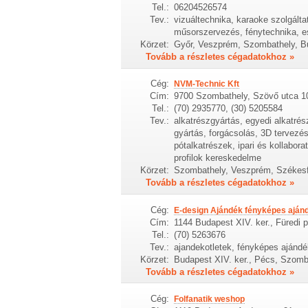
Tel.:
06204526574
Tev.:
vizuáltechnika, karaoke szolgálta
műsorszervezés, fénytechnika, es
Körzet:
Győr, Veszprém, Szombathely, Bu
Tovább a részletes cégadatokhoz »
Cég:
NVM-Technic Kft
Cím:
9700 Szombathely, Szövő utca 1
Tel.:
(70) 2935770, (30) 5205584
Tev.:
alkatrészgyártás, egyedi alkatr
gyártás, forgácsolás, 3D tervez
pótalkatrészek, ipari és kollabo
profilok kereskedelme
Körzet:
Szombathely, Veszprém, Székesf
Tovább a részletes cégadatokhoz »
Cég:
E-design Ajándék fényképes aján
Cím:
1144 Budapest XIV. ker., Füredi p
Tel.:
(70) 5263676
Tev.:
ajandekotletek, fényképes ajándé
Körzet:
Budapest XIV. ker., Pécs, Szomb
Tovább a részletes cégadatokhoz »
Cég:
Folfanatik weshop