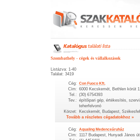
Szombathely - cégek és vállalkozások
Listázva: 1-40
Találat: 3419
Cég:
Con Fuoco Kft.
Cím:
6000 Kecskemét, Bethlen körút 1
Tel.:
(30) 6754393
Tev.:
építőipari gép, értékesítés, szervi
teherfelvonó
Körzet:
Kecskemét, Budapest, Székesfeh
Tovább a részletes cégadatokhoz »
Cég:
Aqualing Medenceáruház
Cím:
1117 Budapest, Hunyadi János út