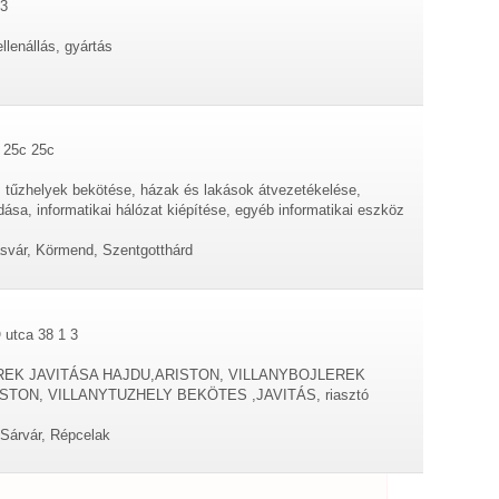
13
llenállás, gyártás
 25c 25c
s, tűzhelyek bekötése, házak és lakások átvezetékelése,
ása, informatikai hálózat kiépítése, egyéb informatikai eszköz
svár, Körmend, Szentgotthárd
utca 38 1 3
JLEREK JAVITÁSA HAJDU,ARISTON, VILLANYBOJLEREK
TON, VILLANYTUZHELY BEKÖTES ,JAVITÁS, riasztó
Sárvár, Répcelak