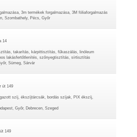
almazása, 3m termékek forgalmazása, 3M fóliaforgalmazás
n, Szombathely, Pécs, Győr
a 14
ztítás, takarítás, kárpittisztítás, fűkaszálás, linóleum
nos lakásfertőtlenítés, szőnyegtisztítás, sírtisztítás
yőr, Sümeg, Sárvár
 út 149
gazott szíj, ékszíjtárcsák, bordás szíjak, PIX ékszíj,
udapest, Győr, Debrecen, Szeged
út 149