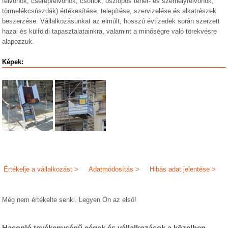
felvonók, cserépfelvonók, csörlők, oszlopos teher- és személyfelvonók,
törmelékcsúszdák) értékesítése, telepítése, szervizelése és alkatrészek
beszerzése. Vállalkozásunkat az elmúlt, hosszú évtizedek során szerzett
hazai és külföldi tapasztalatainkra, valamint a minőségre való törekvésre
alapozzuk.
Képek:
Értékelje a vállalkozást >
Adatmódosítás >
Hibás adat jelentése >
Még nem értékelte senki. Legyen Ön az első!
Hasonló tevékenységű cégek és vállalkozások a közelben