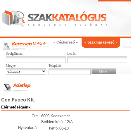
« Cégkereső »
« Szakmai kereső »
Szolgáltatás:
Leírás:
Megye:
Település:
Con Fuoco Kft.
Elérhetőségeink:
Cím:
6000 Kecskemét
Bethlen körút 12/A
Nyitvatartás:
hétfő:
08-18