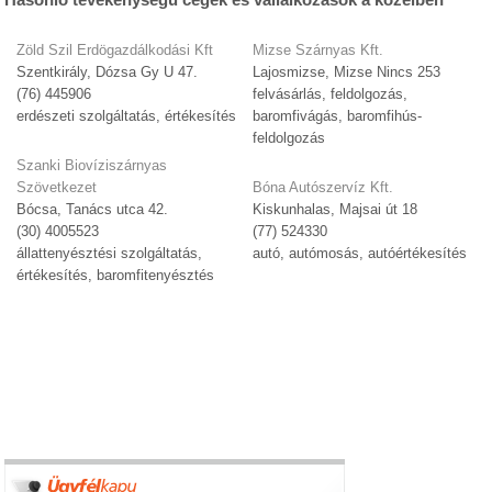
Zöld Szil Erdögazdálkodási Kft
Mizse Szárnyas Kft.
Szentkirály, Dózsa Gy U 47.
Lajosmizse, Mizse Nincs 253
(76) 445906
felvásárlás, feldolgozás,
erdészeti szolgáltatás, értékesítés
baromfivágás, baromfihús-
feldolgozás
Szanki Biovíziszárnyas
Szövetkezet
Bóna Autószervíz Kft.
Bócsa, Tanács utca 42.
Kiskunhalas, Majsai út 18
(30) 4005523
(77) 524330
állattenyésztési szolgáltatás,
autó, autómosás, autóértékesítés
értékesítés, baromfitenyésztés