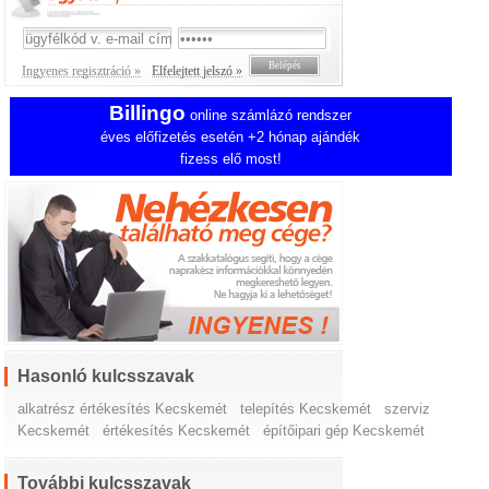
Ingyenes regisztráció »
Elfelejtett jelszó »
Billingo
online számlázó rendszer
éves előfizetés esetén +2 hónap ajándék
fizess elő most!
Hasonló kulcsszavak
alkatrész értékesítés Kecskemét
telepítés Kecskemét
szerviz
Kecskemét
értékesítés Kecskemét
építőipari gép Kecskemét
További kulcsszavak