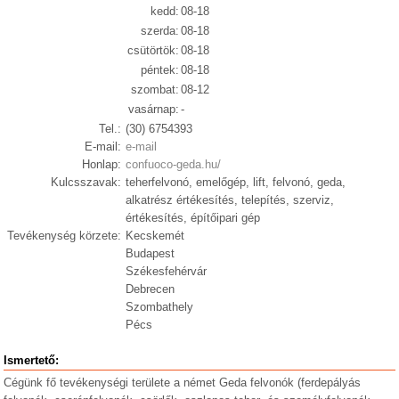
kedd:
08-18
szerda:
08-18
csütörtök:
08-18
péntek:
08-18
szombat:
08-12
vasárnap:
-
Tel.:
(30) 6754393
E-mail:
e-mail
Honlap:
confuoco-geda.hu/
Kulcsszavak:
teherfelvonó, emelőgép, lift, felvonó, geda,
alkatrész értékesítés, telepítés, szerviz,
értékesítés, építőipari gép
Tevékenység körzete:
Kecskemét
Budapest
Székesfehérvár
Debrecen
Szombathely
Pécs
Ismertető:
Cégünk fő tevékenységi területe a német Geda felvonók (ferdepályás