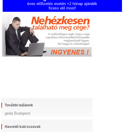
éves előfizetés esetén +2 hónap ajándék
fizess elő most!
További találatok
geda Budapest
Hasonló kulcsszavak