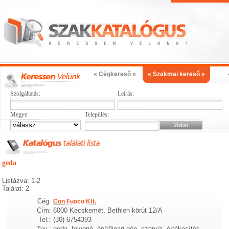
« Cégkereső »
« Szakmai kereső »
Szolgáltatás:
Leírás:
Megye:
Település:
geda
Listázva: 1-2
Találat: 2
Cég:
Con Fuoco Kft.
Cím:
6000 Kecskemét, Bethlen körút 12/A
Tel.:
(30) 6754393
Tev.:
geda, felvonó, építőipari gép, szerviz, értékesítés,