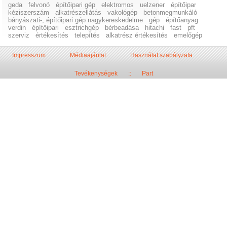
geda
felvonó
építőipari gép
elektromos
uelzener
építőipar
kéziszerszám
alkatrészellátás
vakológép
betonmegmunkáló
bányászati-, építőipari gép nagykereskedelme
gép
építőanyag
verdin
építőipari
esztrichgép
bérbeadása
hitachi
fast
pft
szerviz
értékesítés
telepítés
alkatrész értékesítés
emelőgép
Impresszum
::
Médiaajánlat
::
Használat szabályzata
::
Tevékenységek
::
Part