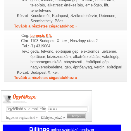
telepítés, alkatrész értékesítés, emelőgép, lift,
teherfelvonó
Körzet:
Kecskemét, Budapest, Székesfehérvár, Debrecen,
Szombathely, Pécs
Tovább a részletes cégadatokhoz »
Cég:
Lorencic Kft.
Cím:
1103 Budapest X. ker., Noszlopy utca 2.
Tel.:
(1) 4319064
Tev.:
geda, felvonó, építőipari gép, elektromos, uelzener,
építőipar, kéziszerszám, alkatrészellátás, vakológép,
betonmegmunkáló, bányászati-, építőipari gép
nagykereskedelme, gép, építőanyag, verdin, építőipari
Körzet:
Budapest X. ker.
Tovább a részletes cégadatokhoz »
Ingyenes regisztráció »
Elfelejtett jelszó »
Billingo
online számlázó rendszer