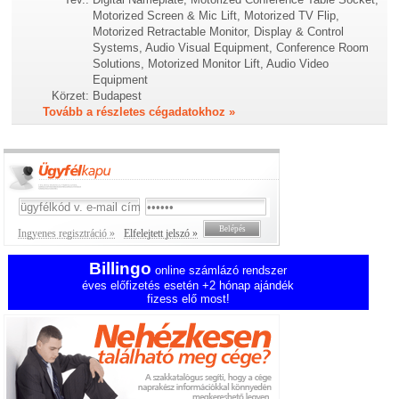
Motorized Screen & Mic Lift, Motorized TV Flip,
Motorized Retractable Monitor, Display & Control
Systems, Audio Visual Equipment, Conference Room
Solutions, Motorized Monitor Lift, Audio Video
Equipment
Körzet:
Budapest
Tovább a részletes cégadatokhoz »
Ingyenes regisztráció »
Elfelejtett jelszó »
Billingo
online számlázó rendszer
éves előfizetés esetén +2 hónap ajándék
fizess elő most!