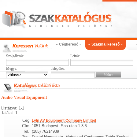
« Cégkereső »
« Szakmai kereső »
Szolgáltatás:
Leírás:
Megye:
Település:
Audio Visual Equipment
Listázva: 1-1
Találat: 1
Cég:
Lyln AV Equipment Company Limited
Cím:
1051 Budapest, Sas utca 1 3 5
Tel.:
(185) 76214939
Tev.:
Digital Nameplate, Motorized Conference Table Socket,