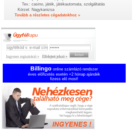
Tev.:
casino, játék, játékautomata, szolgáltatás
Körzet:
Nagykanizsa
Tovább a részletes cégadatokhoz »
Ingyenes regisztráció »
Elfelejtett jelszó »
Billingo
online számlázó rendszer
éves előfizetés esetén +2 hónap ajándék
fizess elő most!