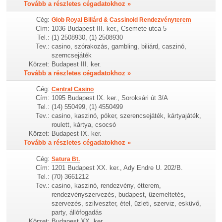
Tovább a részletes cégadatokhoz »
Cég:
Glob Royal Biliárd & Cassinoid Rendezvényterem
Cím:
1036 Budapest III. ker., Csemete utca 5
Tel.:
(1) 2508930, (1) 2508930
Tev.:
casino, szórakozás, gambling, biliárd, caszinó,
szerncsejáték
Körzet:
Budapest III. ker.
Tovább a részletes cégadatokhoz »
Cég:
Central Casino
Cím:
1095 Budapest IX. ker., Soroksári út 3/A
Tel.:
(14) 550499, (1) 4550499
Tev.:
casino, kaszinó, póker, szerencsejáték, kártyajáték,
roulett, kártya, csocsó
Körzet:
Budapest IX. ker.
Tovább a részletes cégadatokhoz »
Cég:
Satura Bt.
Cím:
1201 Budapest XX. ker., Ady Endre U. 202/B.
Tel.:
(70) 3661212
Tev.:
casino, kaszinó, rendezvény, étterem,
rendezvényszervezés, budapest, üzemeltetés,
szervezés, szilveszter, étel, üzleti, szerviz, esküvő,
party, állófogadás
Körzet:
Budapest XX. ker.