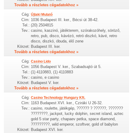
Tovább a részletes cégadatokhoz »
Cég:
Újlaki Mulató
Cím:
1036 Budapest III. ker., Bécsi út 38-42.
Tel.:
(20) 2504815
Tev.:
casino, kaszinó, játékterem, szórakozóhely, söröző,
retro, pub, disco, kávézó, retró diszkó, kávé, retro
disco, diszkó, óbuda, élő zene
Körzet:
Budapest III. ker.
Tovább a részletes cégadatokhoz »
Cég:
Casino Lido
Cím:
1056 Budapest V. ker., Szabadsajtó út 5.
Tel.:
(1) 4110883, (1) 4110883
Tev.:
casino, e casino
Körzet:
Budapest V. ker.
Tovább a részletes cégadatokhoz »
Cég:
Casino Technology Hungary Kft.
Cím:
1163 Budapest XVI. ker., Cziráki U 26-32.
Tev.:
casino, roulette, játékgép, ?????? ? ??????, ???????
????????, jackpot, lucky dolphin, secret island, aztec
gold 5 star party, chapaev petka, space diamond,
?????????, wild emperor, szoftver, gold of babylon
Körzet:
Budapest XVI. ker.