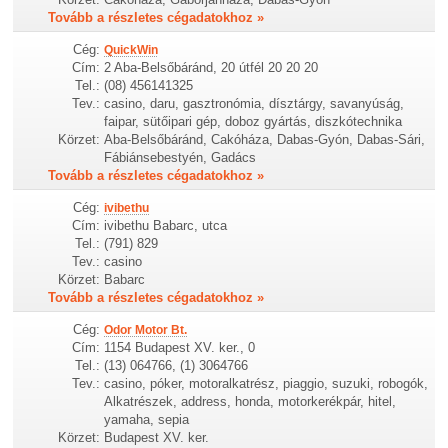
Tovább a részletes cégadatokhoz »
Cég:
QuickWin
Cím:
2 Aba-Belsőbáránd, 20 útfél 20 20 20
Tel.:
(08) 456141325
Tev.:
casino, daru, gasztronómia, dísztárgy, savanyúság,
faipar, sütőipari gép, doboz gyártás, diszkótechnika
Körzet:
Aba-Belsőbáránd, Cakóháza, Dabas-Gyón, Dabas-Sári,
Fábiánsebestyén, Gadács
Tovább a részletes cégadatokhoz »
Cég:
ivibethu
Cím:
ivibethu Babarc, utca
Tel.:
(791) 829
Tev.:
casino
Körzet:
Babarc
Tovább a részletes cégadatokhoz »
Cég:
Odor Motor Bt.
Cím:
1154 Budapest XV. ker., 0
Tel.:
(13) 064766, (1) 3064766
Tev.:
casino, póker, motoralkatrész, piaggio, suzuki, robogók,
Alkatrészek, address, honda, motorkerékpár, hitel,
yamaha, sepia
Körzet:
Budapest XV. ker.