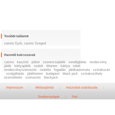
További találatok
casino Győr
,
casino Szeged
Hasonló kulcsszavak
casino
kaszinó
póker
szerencsejáték
vendéglátás
rendezvény
játék
kártyajáték
roulett
étterem
kártya
rulett
rendezvényszervezés
roulette
fogadás
játékautomata
szórakozás
szolgáltatás
játékterem
budapest
black jack
szórakozóhely
üzemeltetés
szervezés
blackjack
Impresszum
::
Médiaajánlat
::
Használat szabályzata
::
Tevékenységek
::
Part