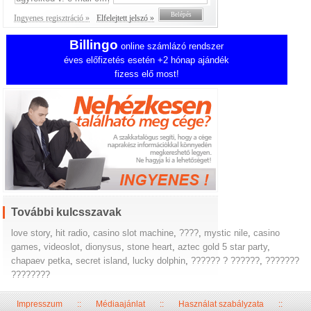
Ingyenes regisztráció »
Elfelejtett jelszó »
Billingo
online számlázó rendszer
éves előfizetés esetén +2 hónap ajándék
fizess elő most!
További kulcsszavak
love story
,
hit radio
,
casino slot machine
,
????
,
mystic nile
,
casino
games
,
videoslot
,
dionysus
,
stone heart
,
aztec gold 5 star party
,
chapaev petka
,
secret island
,
lucky dolphin
,
?????? ? ??????
,
???????
????????
Impresszum
::
Médiaajánlat
::
Használat szabályzata
::