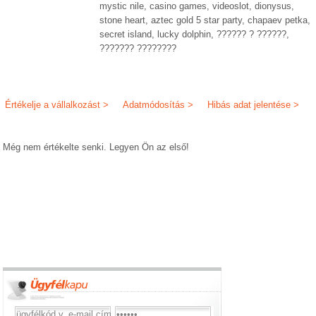
mystic nile, casino games, videoslot, dionysus,
stone heart, aztec gold 5 star party, chapaev petka,
secret island, lucky dolphin, ?????? ? ??????,
??????? ????????
Értékelje a vállalkozást >
Adatmódosítás >
Hibás adat jelentése >
Még nem értékelte senki. Legyen Ön az első!