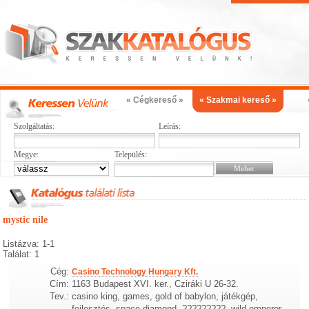
« Cégkereső »
« Szakmai kereső »
Szolgáltatás:
Leírás:
Megye:
Település:
mystic nile
Listázva: 1-1
Találat: 1
Cég:
Casino Technology Hungary Kft.
Cím:
1163 Budapest XVI. ker., Cziráki U 26-32.
Tev.:
casino king, games, gold of babylon, játékgép,
fejlesztés, space diamond, ?????????, wild emperor,