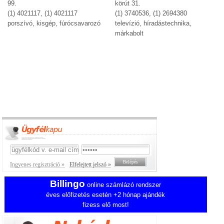
99.
körút 31.
(1) 4021117, (1) 4021117
(1) 3740536, (1) 2694380
porszívó, kisgép, fúrócsavarozó
televízió, híradástechnika,
márkabolt
Ingyenes regisztráció »
Elfelejtett jelszó »
Billingo
online számlázó rendszer
éves előfizetés esetén +2 hónap ajándék
fizess elő most!