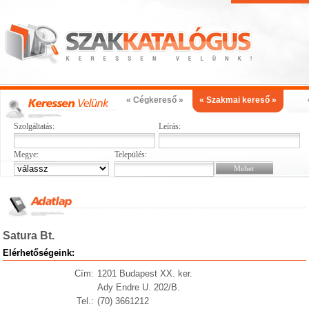
« Cégkereső »
« Szakmai kereső »
Szolgáltatás:
Leírás:
Megye:
Település:
Satura Bt.
Elérhetőségeink:
Cím:
1201 Budapest XX. ker.
Ady Endre U. 202/B.
Tel.:
(70) 3661212