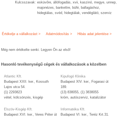
Kulcsszavak:
esküvőre, állófogadás, xvii, kaszinó, megye, unnep,
majonézes, bankettre, büfé, ballagáshoz,
hidegtálas, svéd, hidegtálak, vendéglátó, szerviz
Értékelje a vállalkozást >
Adatmódosítás >
Hibás adat jelentése >
Még nem értékelte senki. Legyen Ön az első!
Hasonló tevékenységű cégek és vállalkozások a közelben
Atlantic Kft.
Kipufogó Klinika
Budapest XXII. ker., Kossuth
Budapest XIV. ker., Fogarasi út
Lajos utca 54.
189.
(1) 2293823
(13) 838055, (1) 3838055
vétel, kölcsönzés, kisgép
króm, autószerviz, katalizátor
Elszöv-Kisgép Kft.
Informatéka Kft.
Budapest XVI. ker., Veres Péter út
Budapest VI. ker., Teréz Krt.31.