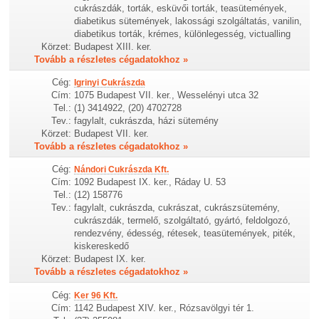
cukrászdák, torták, esküvői torták, teasütemények,
diabetikus sütemények, lakossági szolgáltatás, vanilin,
diabetikus torták, krémes, különlegesség, victualling
Körzet:
Budapest XIII. ker.
Tovább a részletes cégadatokhoz »
Cég:
Igrinyi Cukrászda
Cím:
1075 Budapest VII. ker., Wesselényi utca 32
Tel.:
(1) 3414922, (20) 4702728
Tev.:
fagylalt, cukrászda, házi sütemény
Körzet:
Budapest VII. ker.
Tovább a részletes cégadatokhoz »
Cég:
Nándori Cukrászda Kft.
Cím:
1092 Budapest IX. ker., Ráday U. 53
Tel.:
(12) 158776
Tev.:
fagylalt, cukrászda, cukrászat, cukrászsütemény,
cukrászdák, termelő, szolgáltató, gyártó, feldolgozó,
rendezvény, édesség, rétesek, teasütemények, piték,
kiskereskedő
Körzet:
Budapest IX. ker.
Tovább a részletes cégadatokhoz »
Cég:
Ker 96 Kft.
Cím:
1142 Budapest XIV. ker., Rózsavölgyi tér 1.