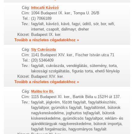
Cég:
Infocafé Kávézó
Cím:
1094 Budapest IX. ker., Tompa U. 26/B
Tel.:
(1) 7066189
Tev.:
fagylalt, kávézó, kávé, fagyi, üditő, sör, bor, wifi,
internet, csapolt, dallmayr, dreher
Körzet:
Budapest IX. ker.
Tovább a részletes cégadatokhoz »
Cég:
Sly Cukrászda
Cím:
1141 Budapest XIV. ker., Fischer István utca 71
Tel.:
(20) 5346409
Tev.:
fagylalt, cukrászda, vendéglátás, sütemény, torta,
lakossági szolgáltatás, figurás torta, ehető fénykép
Körzet:
Budapest XIV. ker.
Tovább a részletes cégadatokhoz »
Cég:
Malibu Ice Bt.
Cím:
1115 Budapest XI. ker., Bartók Béla u.152/H út 137.
Tev.:
fagylalt, jégkrém, főzött fagylalt, fagylaltkészítés,
fagylaltpor, gyümölcs fagylalt, fagylaltöntet, bútorok
nagykereskedelme, joghurtos tejfagylalt, bútorok
kiskereskedelme, gyümölcsös fagylaltpor, reklám- és
ajándéktárgyak nagykereskedelme, bútorok importja,
fagylalt forgalmazás, hagyományos fagylalt