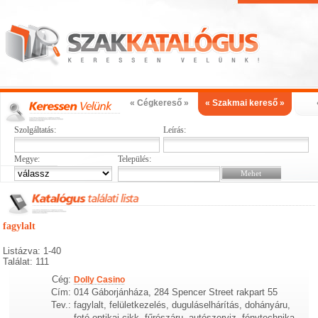
« Cégkereső »
« Szakmai kereső »
Szolgáltatás:
Leírás:
Megye:
Település:
fagylalt
Listázva: 1-40
Találat: 111
Cég:
Dolly Casino
Cím:
014 Gáborjánháza, 284 Spencer Street rakpart 55
Tev.:
fagylalt, felületkezelés, duguláselhárítás, dohányáru,
fotó-optikai cikk, fűrészáru, autószerviz, fénytechnika,