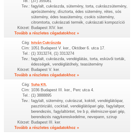
Tel.:
(37) 355081
Tev.:
fagylalt, cukrászda, sütemény, torta, cukrászsütemény,
aprósütemény, dísztorta, édes sütemény, rétes, sós
sütemény, édes teasütemény, csokis sütemény,
citromtorta, cukrászati termék, cukrászati kompozíció
Körzet:
Budapest XIV. ker.
Tovább a részletes cégadatokhoz »
Cég:
István Cukrászda
Cím:
1051 Budapest V. ker., Október 6. utca 17.
Tel.:
(1) 3313274, (1) 3313274
Tev.:
fagylalt, cukrászda, vendéglátás, torta, esküvői torták,
édességek, vendéglátóhely, teasütemény
Körzet:
Budapest V. ker.
Tovább a részletes cégadatokhoz »
Cég:
Suha Kft.
Cím:
1036 Budapest III. ker., Perc utca 4.
Tel.:
(1) 3888895
Tev.:
fagylalt, sütemény, cukrászat, koktél, vendéglátóipar,
pasztörizáló, cocktail, vendéglátóipari gép, fagylaltpor,
berendezés, fagylaltöntet, tre b p, élelmiszer-ipari gép,
berendezés nagykereskedelme, nevepann, szirup
Körzet:
Budapest III. ker.
Tovább a részletes cégadatokhoz »