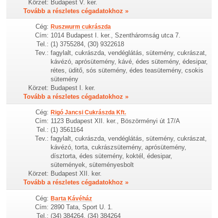
Körzet:
Budapest V. ker.
Tovább a részletes cégadatokhoz »
Cég:
Ruszwurm cukrászda
Cím:
1014 Budapest I. ker., Szentháromság utca 7.
Tel.:
(1) 3755284, (30) 9322618
Tev.:
fagylalt, cukrászda, vendéglátás, sütemény, cukrászat,
kávézó, aprósütemény, kávé, édes sütemény, édesipar,
rétes, üditő, sós sütemény, édes teasütemény, csokis
sütemény
Körzet:
Budapest I. ker.
Tovább a részletes cégadatokhoz »
Cég:
Rigó Jancsi Cukrászda Kft.
Cím:
1123 Budapest XII. ker., Böszörményi út 17/A
Tel.:
(1) 3561164
Tev.:
fagylalt, cukrászda, vendéglátás, sütemény, cukrászat,
kávézó, torta, cukrászsütemény, aprósütemény,
dísztorta, édes sütemény, koktél, édesipar,
sütemények, süteményesbolt
Körzet:
Budapest XII. ker.
Tovább a részletes cégadatokhoz »
Cég:
Barta Kávéház
Cím:
2890 Tata, Sport U. 1.
Tel.:
(34) 384264, (34) 384264