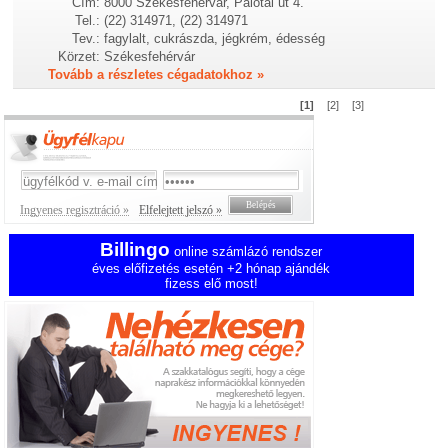
Cím:
8000 Székesfehérvár, Palotai út 4.
Tel.:
(22) 314971, (22) 314971
Tev.:
fagylalt, cukrászda, jégkrém, édesség
Körzet:
Székesfehérvár
Tovább a részletes cégadatokhoz »
[1]
[2]
[3]
Ingyenes regisztráció »
Elfelejtett jelszó »
Billingo
online számlázó rendszer
éves előfizetés esetén +2 hónap ajándék
fizess elő most!