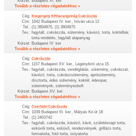
Körzet:
Budapest XI. ker.
Tovább a részletes cégadatokhoz »
Cég:
Kisgergely Kftharangvirág Cukrászda
Cím:
1042 Budapest IV. ker., István utca 12.
Tel.:
(1) 3804975, (1) 3804975
Tev.:
fagylalt, cukrászda, sütemény, kávézó, torta, koktélbár,
torta rendelés, fagylalt alapanyag
Körzet:
Budapest IV. ker.
Tovább a részletes cégadatokhoz »
Cég:
Cukrászda
Cím:
1157 Budapest XV. ker., Legénybíró utca 15
Tev.:
fagylalt, cukrászda, vendéglátás, sütemény, cukrászat,
kávézó, torta, cukrászsütemény, aprósütemény,
dísztorta, édes sütemény, koktél, édesipar,
sütemények, süteményesbolt
Körzet:
Budapest XV. ker.
Tovább a részletes cégadatokhoz »
Cég:
Cserfalvi Cukrászda
Cím:
1039 Budapest III. ker., Mátyás Kir.út 18
Tel.:
(1) 2403742
Tev.:
fagylalt, cukrászda, kávézó, kávé, születésnapi torta,
esküvői torta, esküvő, rendezvények, grillázs torta,
formatorta, fotó torta, ostyatorta