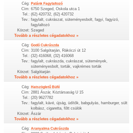
Cég:
Palánk Fagylaltozó
Cím:
6750 Szeged, Oskola utca 1
Tel.:
(62) 420732, (62) 420732
Tev.:
fagylalt, cukrászat, süteményesbolt, fagyi, fagyizó,
fagylaltozó
Körzet:
Szeged
Tovább a részletes cégadatokhoz »
Cég:
Godó Cukrászda
Cím:
3100 Salgótarján, Rákóczi út 12
Tel.:
(32) 416068, (32) 416068
Tev.:
fagylalt, cukrászda, cukrászat, sütemények,
süteményesbolt, torták, vajkrémes torták
Körzet:
Salgótarján
Tovább a részletes cégadatokhoz »
Cég:
Hatszögletű Büfé
Cím:
2881 Ászár, Köztársaság U 15
Tel.:
(20) 9627782
Tev.:
fagylalt, kávé, újság, üdítők, babgulyás, hamburger, sült
kolbász, cigaretta, főtt csülök
Körzet:
Ászár
Tovább a részletes cégadatokhoz »
Cég:
Aranyalma Cukrászda