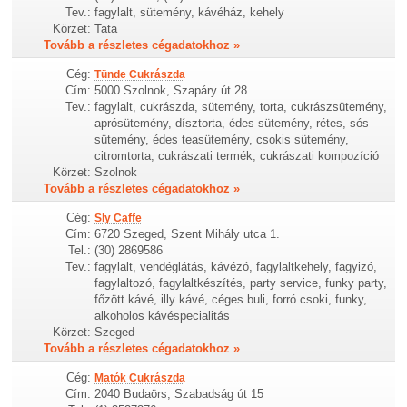
Tev.:
fagylalt, sütemény, kávéház, kehely
Körzet:
Tata
Tovább a részletes cégadatokhoz »
Cég:
Tünde Cukrászda
Cím:
5000 Szolnok, Szapáry út 28.
Tev.:
fagylalt, cukrászda, sütemény, torta, cukrászsütemény,
aprósütemény, dísztorta, édes sütemény, rétes, sós
sütemény, édes teasütemény, csokis sütemény,
citromtorta, cukrászati termék, cukrászati kompozíció
Körzet:
Szolnok
Tovább a részletes cégadatokhoz »
Cég:
Sly Caffe
Cím:
6720 Szeged, Szent Mihály utca 1.
Tel.:
(30) 2869586
Tev.:
fagylalt, vendéglátás, kávézó, fagylaltkehely, fagyizó,
fagylaltozó, fagylaltkészítés, party service, funky party,
főzött kávé, illy kávé, céges buli, forró csoki, funky,
alkoholos kávéspecialitás
Körzet:
Szeged
Tovább a részletes cégadatokhoz »
Cég:
Matók Cukrászda
Cím:
2040 Budaörs, Szabadság út 15