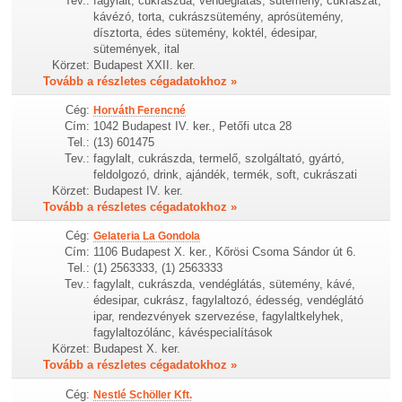
Tev.:
fagylalt, cukrászda, vendéglátás, sütemény, cukrászat,
kávézó, torta, cukrászsütemény, aprósütemény,
dísztorta, édes sütemény, koktél, édesipar,
sütemények, ital
Körzet:
Budapest XXII. ker.
Tovább a részletes cégadatokhoz »
Cég:
Horváth Ferencné
Cím:
1042 Budapest IV. ker., Petőfi utca 28
Tel.:
(13) 601475
Tev.:
fagylalt, cukrászda, termelő, szolgáltató, gyártó,
feldolgozó, drink, ajándék, termék, soft, cukrászati
Körzet:
Budapest IV. ker.
Tovább a részletes cégadatokhoz »
Cég:
Gelateria La Gondola
Cím:
1106 Budapest X. ker., Kőrösi Csoma Sándor út 6.
Tel.:
(1) 2563333, (1) 2563333
Tev.:
fagylalt, cukrászda, vendéglátás, sütemény, kávé,
édesipar, cukrász, fagylaltozó, édesség, vendéglátó
ipar, rendezvények szervezése, fagylaltkelyhek,
fagylaltozólánc, kávéspecialítások
Körzet:
Budapest X. ker.
Tovább a részletes cégadatokhoz »
Cég:
Nestlé Schöller Kft.