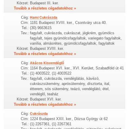
Körzet:
Budapest III. ker.
Tovább a részletes cégadatokhoz »
Cég:
Hami Cukrászda
Cím:
1181 Budapest XVIII. ker., Csontváry utca 40.
Tel.:
(30) 9663615
Tev.:
fagylalt, cukrászda, cukrászat, jégkrém, gyümölcs
fagylalt, tejes gyümölcsfagylaltok, variegato fagylaltok,
vanília, almásrétes, gyümölcsfagylaltok, fagylaltok
Körzet:
Budapest XVIII. ker.
Tovább a részletes cégadatokhoz »
Cég:
Akácos Kisvendéglő
Cím:
1164 Budapest XVI. ker., XVI. Kerület, Szabadföld út 41
Tel.:
(1) 4003522, (1) 4003522
Tev.:
fagylalt, cukrászda, vendéglátás, kávézó,
cukrászsütemény, aprósütemény, dísztorta, ital,
étterem, sós sütemény, teázó, vendéglátó, étel,
vendéglő, teaház
Körzet:
Budapest XVI. ker.
Tovább a részletes cégadatokhoz »
Cég:
Cukrászda
Cím:
1224 Budapest XXII. ker., Dózsa György út 62
Tel.:
(1) 2267361, (1) 2267361