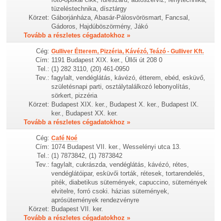
tüzeléstechnika, dísztárgy
Körzet:
Gáborjánháza, Abasár-Pálosvörösmart, Fancsal,
Gádoros, Hajdúböszörmény, Jákó
Tovább a részletes cégadatokhoz »
Cég:
Gulliver Étterem, Pizzéria, Kávézó, Teázó - Gulliver Kft.
Cím:
1191 Budapest XIX. ker., Üllői út 208 0
Tel.:
(1) 282 3110, (20) 461-0950
Tev.:
fagylalt, vendéglátás, kávézó, étterem, ebéd, esküvő,
születésnapi parti, osztálytalálkozó lebonyolítás,
sörkert, pizzéria
Körzet:
Budapest XIX. ker., Budapest X. ker., Budapest IX.
ker., Budapest XX. ker.
Tovább a részletes cégadatokhoz »
Cég:
Café Noé
Cím:
1074 Budapest VII. ker., Wesselényi utca 13.
Tel.:
(1) 7873842, (1) 7873842
Tev.:
fagylalt, cukrászda, vendéglátás, kávézó, rétes,
vendéglátóipar, esküvői torták, rétesek, tortarendelés,
piték, diabetikus sütemények, capuccino, sütemények
elvitelre, forró csoki. házias sütemények,
aprósütemények rendezvényre
Körzet:
Budapest VII. ker.
Tovább a részletes cégadatokhoz »