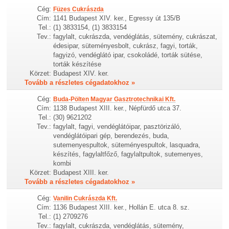
Cég:
Füzes Cukrászda
Cím:
1141 Budapest XIV. ker., Egressy út 135/B
Tel.:
(1) 3833154, (1) 3833154
Tev.:
fagylalt, cukrászda, vendéglátás, sütemény, cukrászat,
édesipar, süteményesbolt, cukrász, fagyi, torták,
fagyizó, vendéglátó ipar, csokoládé, torták sütése,
torták készítése
Körzet:
Budapest XIV. ker.
Tovább a részletes cégadatokhoz »
Cég:
Buda-Pölten Magyar Gasztrotechnikai Kft.
Cím:
1138 Budapest XIII. ker., Népfürdő utca 37.
Tel.:
(30) 9621202
Tev.:
fagylalt, fagyi, vendéglátóipar, pasztörizáló,
vendéglátóipari gép, berendezés, buda,
sutemenyespultok, süteményespultok, lasquadra,
készítés, fagylaltfőző, fagylaltpultok, sutemenyes,
kombi
Körzet:
Budapest XIII. ker.
Tovább a részletes cégadatokhoz »
Cég:
Vanilin Cukrászda Kft.
Cím:
1136 Budapest XIII. ker., Hollán E. utca 8. sz.
Tel.:
(1) 2709276
Tev.:
fagylalt, cukrászda, vendéglátás, sütemény,