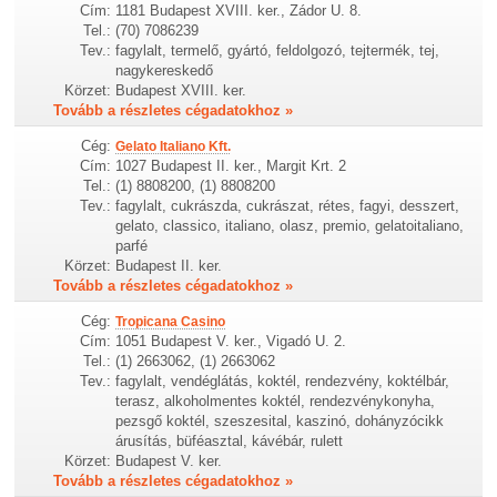
Cím:
1181 Budapest XVIII. ker., Zádor U. 8.
Tel.:
(70) 7086239
Tev.:
fagylalt, termelő, gyártó, feldolgozó, tejtermék, tej,
nagykereskedő
Körzet:
Budapest XVIII. ker.
Tovább a részletes cégadatokhoz »
Cég:
Gelato Italiano Kft.
Cím:
1027 Budapest II. ker., Margit Krt. 2
Tel.:
(1) 8808200, (1) 8808200
Tev.:
fagylalt, cukrászda, cukrászat, rétes, fagyi, desszert,
gelato, classico, italiano, olasz, premio, gelatoitaliano,
parfé
Körzet:
Budapest II. ker.
Tovább a részletes cégadatokhoz »
Cég:
Tropicana Casino
Cím:
1051 Budapest V. ker., Vigadó U. 2.
Tel.:
(1) 2663062, (1) 2663062
Tev.:
fagylalt, vendéglátás, koktél, rendezvény, koktélbár,
terasz, alkoholmentes koktél, rendezvénykonyha,
pezsgő koktél, szeszesital, kaszinó, dohányzócikk
árusítás, büféasztal, kávébár, rulett
Körzet:
Budapest V. ker.
Tovább a részletes cégadatokhoz »