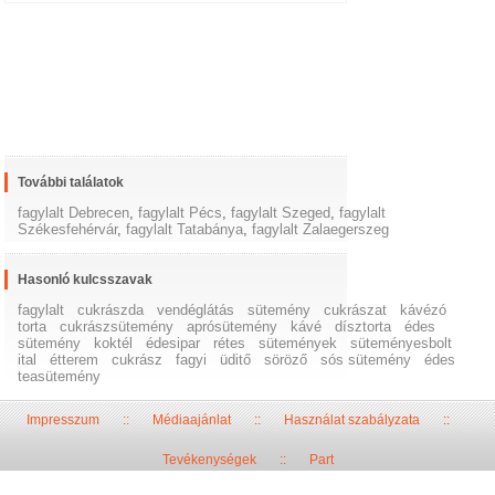
További találatok
fagylalt Debrecen
,
fagylalt Pécs
,
fagylalt Szeged
,
fagylalt
Székesfehérvár
,
fagylalt Tatabánya
,
fagylalt Zalaegerszeg
Hasonló kulcsszavak
fagylalt
cukrászda
vendéglátás
sütemény
cukrászat
kávézó
torta
cukrászsütemény
aprósütemény
kávé
dísztorta
édes
sütemény
koktél
édesipar
rétes
sütemények
süteményesbolt
ital
étterem
cukrász
fagyi
üditő
söröző
sós sütemény
édes
teasütemény
Impresszum
::
Médiaajánlat
::
Használat szabályzata
::
Tevékenységek
::
Part