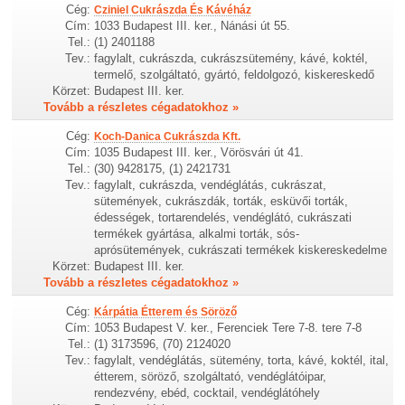
Cég:
Cziniel Cukrászda És Kávéház
Cím:
1033 Budapest III. ker., Nánási út 55.
Tel.:
(1) 2401188
Tev.:
fagylalt, cukrászda, cukrászsütemény, kávé, koktél,
termelő, szolgáltató, gyártó, feldolgozó, kiskereskedő
Körzet:
Budapest III. ker.
Tovább a részletes cégadatokhoz »
Cég:
Koch-Danica Cukrászda Kft.
Cím:
1035 Budapest III. ker., Vörösvári út 41.
Tel.:
(30) 9428175, (1) 2421731
Tev.:
fagylalt, cukrászda, vendéglátás, cukrászat,
sütemények, cukrászdák, torták, esküvői torták,
édességek, tortarendelés, vendéglátó, cukrászati
termékek gyártása, alkalmi torták, sós-
aprósütemények, cukrászati termékek kiskereskedelme
Körzet:
Budapest III. ker.
Tovább a részletes cégadatokhoz »
Cég:
Kárpátia Étterem és Söröző
Cím:
1053 Budapest V. ker., Ferenciek Tere 7-8. tere 7-8
Tel.:
(1) 3173596, (70) 2124020
Tev.:
fagylalt, vendéglátás, sütemény, torta, kávé, koktél, ital,
étterem, söröző, szolgáltató, vendéglátóipar,
rendezvény, ebéd, cocktail, vendéglátóhely