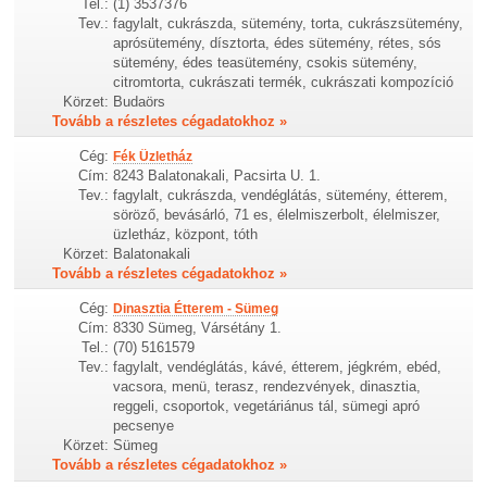
Tel.:
(1) 3537376
Tev.:
fagylalt, cukrászda, sütemény, torta, cukrászsütemény,
aprósütemény, dísztorta, édes sütemény, rétes, sós
sütemény, édes teasütemény, csokis sütemény,
citromtorta, cukrászati termék, cukrászati kompozíció
Körzet:
Budaörs
Tovább a részletes cégadatokhoz »
Cég:
Fék Üzletház
Cím:
8243 Balatonakali, Pacsirta U. 1.
Tev.:
fagylalt, cukrászda, vendéglátás, sütemény, étterem,
söröző, bevásárló, 71 es, élelmiszerbolt, élelmiszer,
üzletház, központ, tóth
Körzet:
Balatonakali
Tovább a részletes cégadatokhoz »
Cég:
Dinasztia Étterem - Sümeg
Cím:
8330 Sümeg, Vársétány 1.
Tel.:
(70) 5161579
Tev.:
fagylalt, vendéglátás, kávé, étterem, jégkrém, ebéd,
vacsora, menü, terasz, rendezvények, dinasztia,
reggeli, csoportok, vegetáriánus tál, sümegi apró
pecsenye
Körzet:
Sümeg
Tovább a részletes cégadatokhoz »