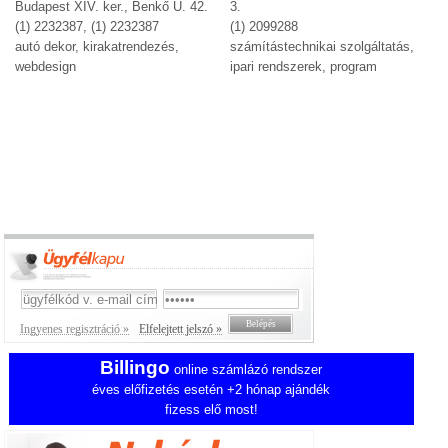
Budapest XIV. ker., Benkő U. 42.
3.
(1) 2232387, (1) 2232387
(1) 2099288
autó dekor, kirakatrendezés,
számítástechnikai szolgáltatás,
webdesign
ipari rendszerek, program
Ingyenes regisztráció »
Elfelejtett jelszó »
Billingo
online számlázó rendszer
éves előfizetés esetén +2 hónap ajándék
fizess elő most!