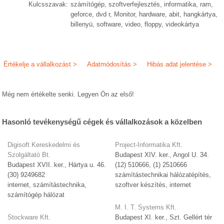
Kulcsszavak:
számítógép, szoftverfejlesztés, informatika, ram,
geforce, dvd r, Monitor, hardware, abit, hangkártya,
billenyü, software, video, floppy, videokártya
Értékelje a vállalkozást >
Adatmódosítás >
Hibás adat jelentése >
Még nem értékelte senki. Legyen Ön az első!
Hasonló tevékenységű cégek és vállalkozások a közelben
Digisoft Kereskedelmi és
Project-Informatika Kft.
Szolgáltató Bt.
Budapest XIV. ker., Angol U. 34.
Budapest XVII. ker., Hártya u. 46.
(12) 510666, (1) 2510666
(30) 9249682
számítástechnikai hálózatépítés,
internet, számítástechnika,
szoftver készítés, internet
számítógép hálózat
M. I. T. Systems Kft.
Stockware Kft.
Budapest XI. ker., Szt. Gellért tér