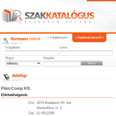
« Cégkereső »
« Szakmai kereső »
Szolgáltatás:
Leírás:
Megye:
Település:
Pilot-Comp Kft.
Elérhetőségeink:
Cím:
1074 Budapest VII. ker.
Alsóerdősor U. 3.
Fax:
(1) 3512338