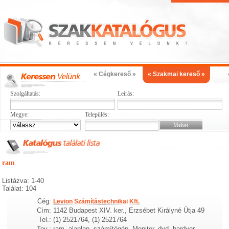
« Cégkereső »
« Szakmai kereső »
Szolgáltatás:
Leírás:
Megye:
Település:
ram
Listázva: 1-40
Találat: 104
Cég:
Levion Számítástechnikai Kft.
Cím:
1142 Budapest XIV. ker., Erzsébet Királyné Útja 49
Tel.:
(1) 2521764, (1) 2521764
Tev.:
ram, alaplap, számítógép, Monitor, dvd, hardver,