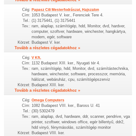
Cég:
Papasz Cili Mesterfodrászat, Hajszalon
Cím:
1053 Budapest V. ker., Ferenciek Tere 4.
Tel.:
(1) 3175441, (1) 3175441
Tev.:
ram, alaplap, számítógép, hdd, Monitor, dvd, hardver,
computer, szoftver, hardware, winchester, hangkártya,
modem, egér, software
Körzet:
Budapest V. ker.
Tovább a részletes cégadatokhoz »
Cég:
V Kft.
Cím:
1132 Budapest XIII. ker., Nyugati tér 4.
Tev.:
ram, számítógép, hdd, Monitor, dvd, számítástechnika,
hardware, winchester, software, processzor, memória,
hálózat, webáruház, cpu, számítógépszerviz
Körzet:
Budapest XIII. ker.
Tovább a részletes cégadatokhoz »
Cég:
Omega Computers
Cím:
1082 Budapest VIII. ker., Baross U. 41
Tel.:
(30) 5302479
Tev.:
ram, alaplap, dvd, hardware, ddr, scanner, pendrive, vga
printer, szoftwer, windows office, egér billentyű, ddr2,
hdd vinyó, fénymásolás, számítógép monitor
Körzet:
Budapest VIII. ker.