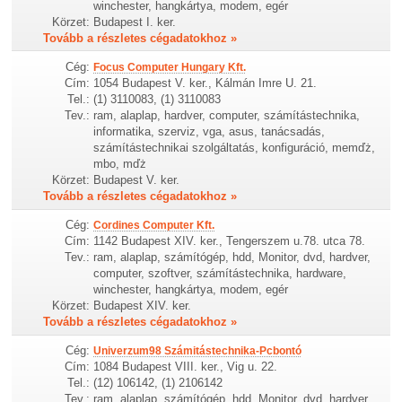
winchester, hangkártya, modem, egér
Körzet:
Budapest I. ker.
Tovább a részletes cégadatokhoz »
Cég:
Focus Computer Hungary Kft.
Cím:
1054 Budapest V. ker., Kálmán Imre U. 21.
Tel.:
(1) 3110083, (1) 3110083
Tev.:
ram, alaplap, hardver, computer, számítástechnika,
informatika, szerviz, vga, asus, tanácsadás,
számítástechnikai szolgáltatás, konfiguráció, memďż,
mbo, mďż
Körzet:
Budapest V. ker.
Tovább a részletes cégadatokhoz »
Cég:
Cordines Computer Kft.
Cím:
1142 Budapest XIV. ker., Tengerszem u.78. utca 78.
Tev.:
ram, alaplap, számítógép, hdd, Monitor, dvd, hardver,
computer, szoftver, számítástechnika, hardware,
winchester, hangkártya, modem, egér
Körzet:
Budapest XIV. ker.
Tovább a részletes cégadatokhoz »
Cég:
Univerzum98 Számitástechnika-Pcbontó
Cím:
1084 Budapest VIII. ker., Vig u. 22.
Tel.:
(12) 106142, (1) 2106142
Tev.:
ram, alaplap, számítógép, hdd, Monitor, dvd, hardver,