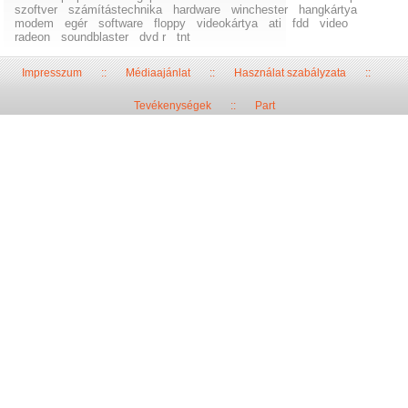
szoftver
számítástechnika
hardware
winchester
hangkártya
modem
egér
software
floppy
videokártya
ati
fdd
video
radeon
soundblaster
dvd r
tnt
Impresszum
::
Médiaajánlat
::
Használat szabályzata
::
Tevékenységek
::
Part