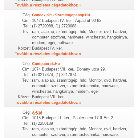
Tovább a részletes cégadatokhoz »
Cég:
Gondex Kft - Szamitogepshop.Hu
Cím:
1042 Budapest IV. ker., Árpád út 90-92
Tel.:
(1) 2720088, (1) 2720088
Tev.:
ram, alaplap, számítógép, hdd, Monitor, dvd, hardver,
computer, szoftver, hardware, winchester, hangkártya,
modem, egér, software
Körzet:
Budapest IV. ker.
Tovább a részletes cégadatokhoz »
Cég:
Computerek.Hu
Cím:
1074 Budapest VII. ker., Dohány utca 29.
Tel.:
(1) 3217874, (1) 3217874
Tev.:
ram, alaplap, számítógép, hdd, Monitor, dvd, hardver,
computer, szoftver, számítástechnika, hardware,
winchester, hangkártya, modem, egér
Körzet:
Budapest VII. ker.
Tovább a részletes cégadatokhoz »
Cég:
A-Cat
Cím:
1013 Budapest I. ker., Pauler utca 17.II.Em.2
Tel.:
(1) 2250189
Tev.:
ram, alaplap, számítógép, hdd, Monitor, dvd, hardver,
computer, szoftver, számítástechnika, hardware,