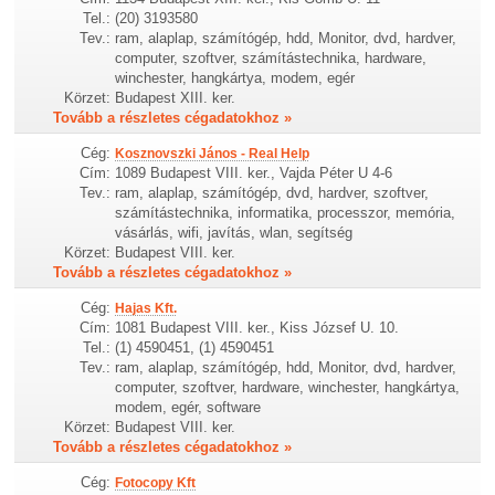
Tel.:
(20) 3193580
Tev.:
ram, alaplap, számítógép, hdd, Monitor, dvd, hardver,
computer, szoftver, számítástechnika, hardware,
winchester, hangkártya, modem, egér
Körzet:
Budapest XIII. ker.
Tovább a részletes cégadatokhoz »
Cég:
Kosznovszki János - Real Help
Cím:
1089 Budapest VIII. ker., Vajda Péter U 4-6
Tev.:
ram, alaplap, számítógép, dvd, hardver, szoftver,
számítástechnika, informatika, processzor, memória,
vásárlás, wifi, javítás, wlan, segítség
Körzet:
Budapest VIII. ker.
Tovább a részletes cégadatokhoz »
Cég:
Hajas Kft.
Cím:
1081 Budapest VIII. ker., Kiss József U. 10.
Tel.:
(1) 4590451, (1) 4590451
Tev.:
ram, alaplap, számítógép, hdd, Monitor, dvd, hardver,
computer, szoftver, hardware, winchester, hangkártya,
modem, egér, software
Körzet:
Budapest VIII. ker.
Tovább a részletes cégadatokhoz »
Cég:
Fotocopy Kft