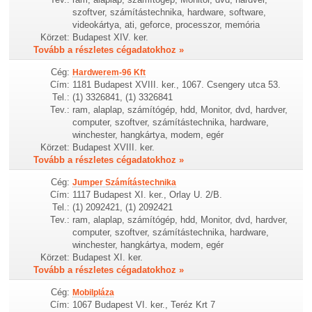
szoftver, számítástechnika, hardware, software,
videokártya, ati, geforce, processzor, memória
Körzet:
Budapest XIV. ker.
Tovább a részletes cégadatokhoz »
Cég:
Hardwerem-96 Kft
Cím:
1181 Budapest XVIII. ker., 1067. Csengery utca 53.
Tel.:
(1) 3326841, (1) 3326841
Tev.:
ram, alaplap, számítógép, hdd, Monitor, dvd, hardver,
computer, szoftver, számítástechnika, hardware,
winchester, hangkártya, modem, egér
Körzet:
Budapest XVIII. ker.
Tovább a részletes cégadatokhoz »
Cég:
Jumper Számítástechnika
Cím:
1117 Budapest XI. ker., Orlay U. 2/B.
Tel.:
(1) 2092421, (1) 2092421
Tev.:
ram, alaplap, számítógép, hdd, Monitor, dvd, hardver,
computer, szoftver, számítástechnika, hardware,
winchester, hangkártya, modem, egér
Körzet:
Budapest XI. ker.
Tovább a részletes cégadatokhoz »
Cég:
Mobilpláza
Cím:
1067 Budapest VI. ker., Teréz Krt 7