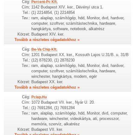
Cég:
Percent-Pc Kft.
Cím:
1142 Budapest XIV. ker., Dévényi utca 1.
Tel.:
(1) 2214854, (1) 2214854
Tev.:
ram, alaplap, számítógép, hdd, Monitor, dvd, hardver,
computer, szoftver, számítástechnika, hardware,
hangkártya, software, notebook, alkatrész
Körzet:
Budapest XIV. ker.
Tovább a részletes cégadatokhoz »
Cég:
Be-Va Chip Kft.
Cím:
1201 Budapest XX. ker., Kossuth Lajos U.31/B. u. 31/B
Tel.:
(12) 878230, (1) 2878230
Tev.:
ram, alaplap, számítógép, hdd, Monitor, dvd, hardver,
computer, szoftver, számítástechnika, hardware,
winchester, hangkártya, modem, egér
Körzet:
Budapest XX. ker.
Tovább a részletes cégadatokhoz »
Cég:
Pclap.Hu
Cím:
1072 Budapest VII. ker., Nyár U. 20.
Tel.:
(1) 7691284, (1) 7691284
Tev.:
ram, alaplap, számítógép, hdd, Monitor, dvd, computer,
hardware, winchester, videokártya, ati, processzor,
memória, szerviz, alkatrész
Körzet:
Budapest VII. ker.
Tovább a részletes cégadatokhoz »