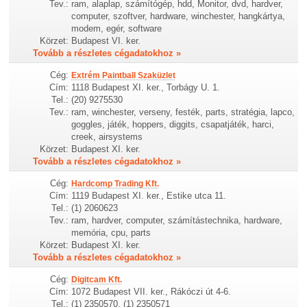
Tev.:
ram, alaplap, számítógép, hdd, Monitor, dvd, hardver,
computer, szoftver, hardware, winchester, hangkártya,
modem, egér, software
Körzet:
Budapest VI. ker.
Tovább a részletes cégadatokhoz »
Cég:
Extrém Paintball Szaküzlet
Cím:
1118 Budapest XI. ker., Torbágy U. 1.
Tel.:
(20) 9275530
Tev.:
ram, winchester, verseny, festék, parts, stratégia, lapco,
goggles, játék, hoppers, diggits, csapatjáték, harci,
creek, airsystems
Körzet:
Budapest XI. ker.
Tovább a részletes cégadatokhoz »
Cég:
Hardcomp Trading Kft.
Cím:
1119 Budapest XI. ker., Estike utca 11.
Tel.:
(1) 2060623
Tev.:
ram, hardver, computer, számítástechnika, hardware,
memória, cpu, parts
Körzet:
Budapest XI. ker.
Tovább a részletes cégadatokhoz »
Cég:
Digitcam Kft.
Cím:
1072 Budapest VII. ker., Rákóczi út 4-6.
Tel.:
(1) 2350570, (1) 2350571