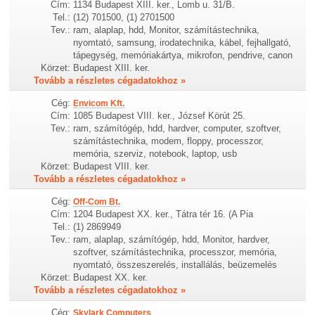
Cím:
1134 Budapest XIII. ker., Lomb u. 31/B.
Tel.:
(12) 701500, (1) 2701500
Tev.:
ram, alaplap, hdd, Monitor, számítástechnika,
nyomtató, samsung, irodatechnika, kábel, fejhallgató,
tápegység, memóriakártya, mikrofon, pendrive, canon
Körzet:
Budapest XIII. ker.
Tovább a részletes cégadatokhoz »
Cég:
Envicom Kft.
Cím:
1085 Budapest VIII. ker., József Körút 25.
Tev.:
ram, számítógép, hdd, hardver, computer, szoftver,
számítástechnika, modem, floppy, processzor,
memória, szerviz, notebook, laptop, usb
Körzet:
Budapest VIII. ker.
Tovább a részletes cégadatokhoz »
Cég:
Off-Com Bt.
Cím:
1204 Budapest XX. ker., Tátra tér 16. (A Pia
Tel.:
(1) 2869949
Tev.:
ram, alaplap, számítógép, hdd, Monitor, hardver,
szoftver, számítástechnika, processzor, memória,
nyomtató, összeszerelés, installálás, beüzemelés
Körzet:
Budapest XX. ker.
Tovább a részletes cégadatokhoz »
Cég:
Skylark Computers