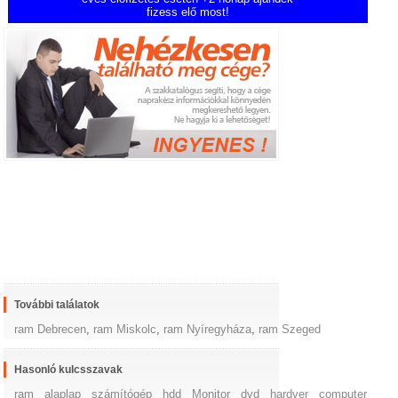
fizess elő most!
További találatok
ram Debrecen
,
ram Miskolc
,
ram Nyíregyháza
,
ram Szeged
Hasonló kulcsszavak
ram
alaplap
számítógép
hdd
Monitor
dvd
hardver
computer