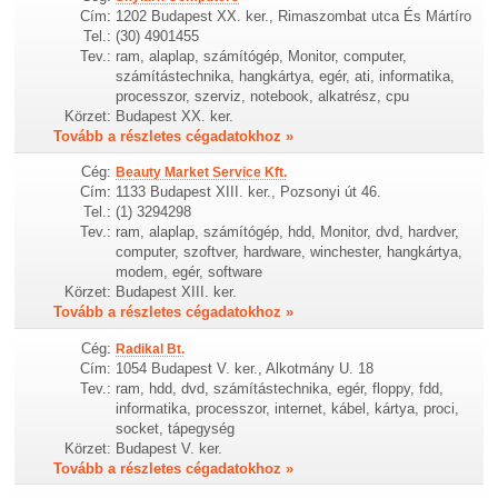
Cím:
1202 Budapest XX. ker., Rimaszombat utca És Mártíro
Tel.:
(30) 4901455
Tev.:
ram, alaplap, számítógép, Monitor, computer,
számítástechnika, hangkártya, egér, ati, informatika,
processzor, szerviz, notebook, alkatrész, cpu
Körzet:
Budapest XX. ker.
Tovább a részletes cégadatokhoz »
Cég:
Beauty Market Service Kft.
Cím:
1133 Budapest XIII. ker., Pozsonyi út 46.
Tel.:
(1) 3294298
Tev.:
ram, alaplap, számítógép, hdd, Monitor, dvd, hardver,
computer, szoftver, hardware, winchester, hangkártya,
modem, egér, software
Körzet:
Budapest XIII. ker.
Tovább a részletes cégadatokhoz »
Cég:
Radikal Bt.
Cím:
1054 Budapest V. ker., Alkotmány U. 18
Tev.:
ram, hdd, dvd, számítástechnika, egér, floppy, fdd,
informatika, processzor, internet, kábel, kártya, proci,
socket, tápegység
Körzet:
Budapest V. ker.
Tovább a részletes cégadatokhoz »