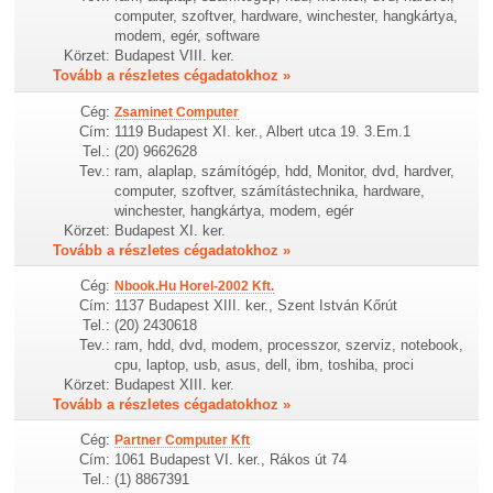
computer, szoftver, hardware, winchester, hangkártya,
modem, egér, software
Körzet:
Budapest VIII. ker.
Tovább a részletes cégadatokhoz »
Cég:
Zsaminet Computer
Cím:
1119 Budapest XI. ker., Albert utca 19. 3.Em.1
Tel.:
(20) 9662628
Tev.:
ram, alaplap, számítógép, hdd, Monitor, dvd, hardver,
computer, szoftver, számítástechnika, hardware,
winchester, hangkártya, modem, egér
Körzet:
Budapest XI. ker.
Tovább a részletes cégadatokhoz »
Cég:
Nbook.Hu Horel-2002 Kft.
Cím:
1137 Budapest XIII. ker., Szent István Kőrút
Tel.:
(20) 2430618
Tev.:
ram, hdd, dvd, modem, processzor, szerviz, notebook,
cpu, laptop, usb, asus, dell, ibm, toshiba, proci
Körzet:
Budapest XIII. ker.
Tovább a részletes cégadatokhoz »
Cég:
Partner Computer Kft
Cím:
1061 Budapest VI. ker., Rákos út 74
Tel.:
(1) 8867391