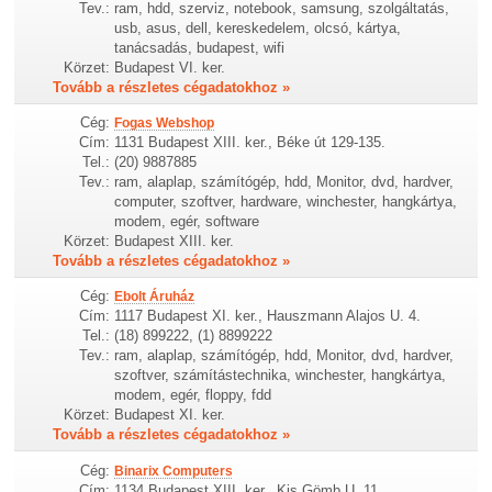
Tev.:
ram, hdd, szerviz, notebook, samsung, szolgáltatás,
usb, asus, dell, kereskedelem, olcsó, kártya,
tanácsadás, budapest, wifi
Körzet:
Budapest VI. ker.
Tovább a részletes cégadatokhoz »
Cég:
Fogas Webshop
Cím:
1131 Budapest XIII. ker., Béke út 129-135.
Tel.:
(20) 9887885
Tev.:
ram, alaplap, számítógép, hdd, Monitor, dvd, hardver,
computer, szoftver, hardware, winchester, hangkártya,
modem, egér, software
Körzet:
Budapest XIII. ker.
Tovább a részletes cégadatokhoz »
Cég:
Ebolt Áruház
Cím:
1117 Budapest XI. ker., Hauszmann Alajos U. 4.
Tel.:
(18) 899222, (1) 8899222
Tev.:
ram, alaplap, számítógép, hdd, Monitor, dvd, hardver,
szoftver, számítástechnika, winchester, hangkártya,
modem, egér, floppy, fdd
Körzet:
Budapest XI. ker.
Tovább a részletes cégadatokhoz »
Cég:
Binarix Computers
Cím:
1134 Budapest XIII. ker., Kis Gömb U. 11