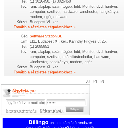
Tel.:
(1) 3026458, (1) 3026458
Tev.:
ram, alaplap, számítógép, hdd, Monitor, dvd, hardver,
computer, szoftver, hardware, winchester, hangkártya,
modem, egér, software
Körzet:
Budapest VI. ker.
Tovább a részletes cégadatokhoz »
Cég:
Software Station Bt.
Cím:
1111 Budapest XI. ker., Karinthy Frigyes út 25.
Tel.:
(1) 2095951
Tev.:
ram, alaplap, számítógép, hdd, Monitor, dvd, hardver,
computer, szoftver, számítástechnika, hardware,
winchester, hangkártya, modem, egér
Körzet:
Budapest XI. ker.
Tovább a részletes cégadatokhoz »
[1]
[2]
[3]
Ingyenes regisztráció »
Elfelejtett jelszó »
Billingo
online számlázó rendszer
éves előfizetés esetén +2 hónap ajándék