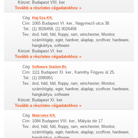
Körzet:
Budapest VIII. ker.
Tovább a részletes cégadatokhoz »
Cég:
Haj-Sza Kft.
Cím:
1065 Budapest VI. ker., Nagymező utca 38.
Tel.:
(1) 3026458, (1) 3026458
Tev.:
dvd, hdd, fdd, floppy, ram, winchester, Monitor,
számítógép, egér, hardver, alaplap, szoftver, hardware,
hangkártya, software
Körzet:
Budapest VI. ker.
Tovább a részletes cégadatokhoz »
Cég:
Software Station Bt.
Cím:
1111 Budapest XI. ker., Karinthy Frigyes út 25.
Tel.:
(1) 2095951
Tev.:
dvd, hdd, fdd, floppy, ram, winchester, Monitor,
számítógép, egér, hardver, alaplap, szoftver, hardware,
hangkártya, software
Körzet:
Budapest XI. ker.
Tovább a részletes cégadatokhoz »
Cég:
Makrotex Kft.
Cím:
1084 Budapest VIII. ker., Mátyás tér 17
Tev.:
dvd, hdd, fdd, floppy, ram, winchester, Monitor,
számítógép, egér, hardver, alaplap, szoftver, hardware,
hangkártya, software