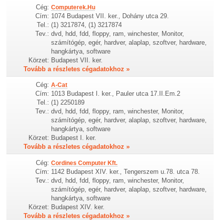
Cég:
Computerek.Hu
Cím:
1074 Budapest VII. ker., Dohány utca 29.
Tel.:
(1) 3217874, (1) 3217874
Tev.:
dvd, hdd, fdd, floppy, ram, winchester, Monitor,
számítógép, egér, hardver, alaplap, szoftver, hardware,
hangkártya, software
Körzet:
Budapest VII. ker.
Tovább a részletes cégadatokhoz »
Cég:
A-Cat
Cím:
1013 Budapest I. ker., Pauler utca 17.II.Em.2
Tel.:
(1) 2250189
Tev.:
dvd, hdd, fdd, floppy, ram, winchester, Monitor,
számítógép, egér, hardver, alaplap, szoftver, hardware,
hangkártya, software
Körzet:
Budapest I. ker.
Tovább a részletes cégadatokhoz »
Cég:
Cordines Computer Kft.
Cím:
1142 Budapest XIV. ker., Tengerszem u.78. utca 78.
Tev.:
dvd, hdd, fdd, floppy, ram, winchester, Monitor,
számítógép, egér, hardver, alaplap, szoftver, hardware,
hangkártya, software
Körzet:
Budapest XIV. ker.
Tovább a részletes cégadatokhoz »