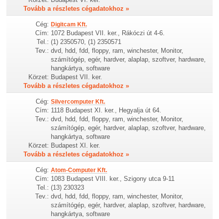
Tovább a részletes cégadatokhoz »
Cég:
Digitcam Kft.
Cím:
1072 Budapest VII. ker., Rákóczi út 4-6.
Tel.:
(1) 2350570, (1) 2350571
Tev.:
dvd, hdd, fdd, floppy, ram, winchester, Monitor,
számítógép, egér, hardver, alaplap, szoftver, hardware,
hangkártya, software
Körzet:
Budapest VII. ker.
Tovább a részletes cégadatokhoz »
Cég:
Silvercomputer Kft.
Cím:
1118 Budapest XI. ker., Hegyalja út 64.
Tev.:
dvd, hdd, fdd, floppy, ram, winchester, Monitor,
számítógép, egér, hardver, alaplap, szoftver, hardware,
hangkártya, software
Körzet:
Budapest XI. ker.
Tovább a részletes cégadatokhoz »
Cég:
Atom-Computer Kft.
Cím:
1083 Budapest VIII. ker., Szigony utca 9-11
Tel.:
(13) 230323
Tev.:
dvd, hdd, fdd, floppy, ram, winchester, Monitor,
számítógép, egér, hardver, alaplap, szoftver, hardware,
hangkártya, software