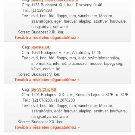
Cím:
1133 Budapest XIII. ker., Pozsonyi út 46.
Tel.:
(1) 3294298
Tev.:
dvd, hdd, fdd, floppy, ram, winchester, Monitor,
számítógép, egér, hardver, alaplap, szoftver, hardware,
hangkártya, software
Körzet:
Budapest XIII. ker.
Tovább a részletes cégadatokhoz »
Cég:
Radikal Bt.
Cím:
1054 Budapest V. ker., Alkotmány U. 18
Tev.:
dvd, hdd, fdd, floppy, ram, egér, számítástechnika,
informatika, internet, processzor, mouse, tápegység,
kábel, cooler, író
Körzet:
Budapest V. ker.
Tovább a részletes cégadatokhoz »
Cég:
Be-Va Chip Kft.
Cím:
1201 Budapest XX. ker., Kossuth Lajos U.31/B. u. 31/B
Tel.:
(12) 878230, (1) 2878230
Tev.:
dvd, hdd, fdd, floppy, ram, winchester, Monitor,
számítógép, egér, hardver, alaplap, szoftver, hardware,
hangkártya, software
Körzet:
Budapest XX. ker.
Tovább a részletes cégadatokhoz »