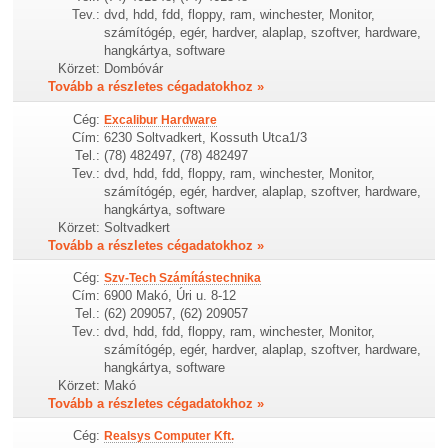
Tev.:
dvd, hdd, fdd, floppy, ram, winchester, Monitor,
számítógép, egér, hardver, alaplap, szoftver, hardware,
hangkártya, software
Körzet:
Dombóvár
Tovább a részletes cégadatokhoz »
Cég:
Excalibur Hardware
Cím:
6230 Soltvadkert, Kossuth Utca1/3
Tel.:
(78) 482497, (78) 482497
Tev.:
dvd, hdd, fdd, floppy, ram, winchester, Monitor,
számítógép, egér, hardver, alaplap, szoftver, hardware,
hangkártya, software
Körzet:
Soltvadkert
Tovább a részletes cégadatokhoz »
Cég:
Szv-Tech Számítástechnika
Cím:
6900 Makó, Úri u. 8-12
Tel.:
(62) 209057, (62) 209057
Tev.:
dvd, hdd, fdd, floppy, ram, winchester, Monitor,
számítógép, egér, hardver, alaplap, szoftver, hardware,
hangkártya, software
Körzet:
Makó
Tovább a részletes cégadatokhoz »
Cég:
Realsys Computer Kft.