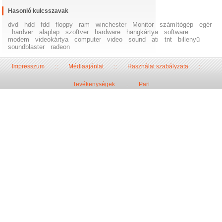
Hasonló kulcsszavak
dvd
hdd
fdd
floppy
ram
winchester
Monitor
számítógép
egér
hardver
alaplap
szoftver
hardware
hangkártya
software
modem
videokártya
computer
video
sound
ati
tnt
billenyü
soundblaster
radeon
Impresszum
::
Médiaajánlat
::
Használat szabályzata
::
Tevékenységek
::
Part