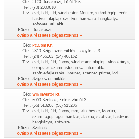
Cím:
2120 Dunakeszi, Fő út 105
Tel.:
(70) 2000818
Tev.:
dvd, hdd, fdd, winchester, Monitor, számítógép, egér,
hardver, alaplap, szoftver, hardware, hangkártya,
software, ati, abit
Körzet:
Dunakeszi
Tovább a részletes cégadatokhoz »
Cég:
Pc.Com Kft.
Cím:
2310 Szigetszentmiklós, Tölgyfa U. 3.
Tel.:
(24) 466162, (24) 466162
Tev.:
dvd, hdd, fdd, floppy, winchester, alaplap, videokártya,
computer, számítástechnika, informatika,
szoftverfejlesztés, internet, scanner, printer, lcd
Körzet:
Szigetszentmiklós
Tovább a részletes cégadatokhoz »
Cég:
Win Investor Rt.
Cím:
5000 Szolnok, Kolozsvári út 3.
Tel.:
(56) 513206, (56) 513206
Tev.:
dvd, hdd, fdd, floppy, ram, winchester, Monitor,
számítógép, egér, hardver, alaplap, szoftver, hardware,
hangkártya, software
Körzet:
Szolnok
Tovább a részletes cégadatokhoz »