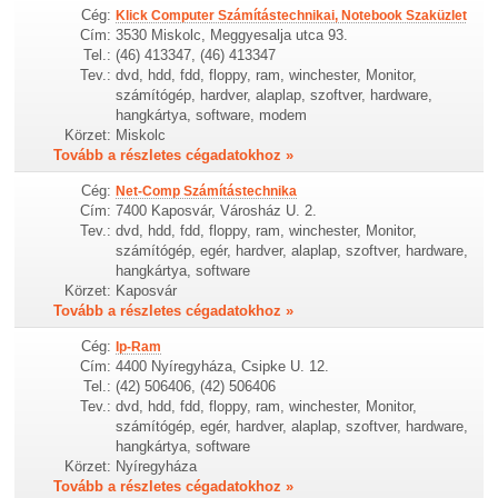
Cég:
Klick Computer Számítástechnikai, Notebook Szaküzlet
Cím:
3530 Miskolc, Meggyesalja utca 93.
Tel.:
(46) 413347, (46) 413347
Tev.:
dvd, hdd, fdd, floppy, ram, winchester, Monitor,
számítógép, hardver, alaplap, szoftver, hardware,
hangkártya, software, modem
Körzet:
Miskolc
Tovább a részletes cégadatokhoz »
Cég:
Net-Comp Számítástechnika
Cím:
7400 Kaposvár, Városház U. 2.
Tev.:
dvd, hdd, fdd, floppy, ram, winchester, Monitor,
számítógép, egér, hardver, alaplap, szoftver, hardware,
hangkártya, software
Körzet:
Kaposvár
Tovább a részletes cégadatokhoz »
Cég:
Ip-Ram
Cím:
4400 Nyíregyháza, Csipke U. 12.
Tel.:
(42) 506406, (42) 506406
Tev.:
dvd, hdd, fdd, floppy, ram, winchester, Monitor,
számítógép, egér, hardver, alaplap, szoftver, hardware,
hangkártya, software
Körzet:
Nyíregyháza
Tovább a részletes cégadatokhoz »