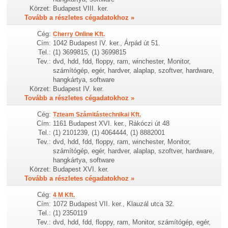
Körzet:
Budapest VIII. ker.
Tovább a részletes cégadatokhoz »
Cég:
Cherry Online Kft.
Cím:
1042 Budapest IV. ker., Árpád út 51.
Tel.:
(1) 3699815, (1) 3699815
Tev.:
dvd, hdd, fdd, floppy, ram, winchester, Monitor,
számítógép, egér, hardver, alaplap, szoftver, hardware,
hangkártya, software
Körzet:
Budapest IV. ker.
Tovább a részletes cégadatokhoz »
Cég:
Tzteam Számitástechnikai Kft.
Cím:
1161 Budapest XVI. ker., Rákóczi út 48
Tel.:
(1) 2101239, (1) 4064444, (1) 8882001
Tev.:
dvd, hdd, fdd, floppy, ram, winchester, Monitor,
számítógép, egér, hardver, alaplap, szoftver, hardware,
hangkártya, software
Körzet:
Budapest XVI. ker.
Tovább a részletes cégadatokhoz »
Cég:
4 M Kft.
Cím:
1072 Budapest VII. ker., Klauzál utca 32.
Tel.:
(1) 2350119
Tev.:
dvd, hdd, fdd, floppy, ram, Monitor, számítógép, egér,