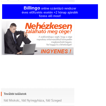
Billingo
online számlázó rendszer
éves előfizetés esetén +2 hónap ajándék
fizess elő most!
További találatok
fdd Miskolc
,
fdd Nyíregyháza
,
fdd Szeged