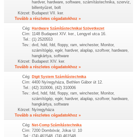
hardver, hardware, software, számítástechnika, szerviz,
billentyűzet, bolt
Körzet:
Budapest VII. ker.
Tovább a részletes cégadatokhoz »
Cég:
Hardware Számítástechnikai Szövetkezet
Cím:
1148 Budapest XIV. ker., Lengyel utca 16.
Tel.:
(1) 2520553
Tev.:
dvd, hdd, fdd, floppy, ram, winchester, Monitor,
számítógép, egér, hardver, alaplap, szoftver, hardware,
hangkártya, software
Körzet:
Budapest XIV. ker.
Tovább a részletes cégadatokhoz »
Cég:
Digit System Számítástechnika
Cím:
4400 Nyíregyháza, Bethlen Gábor út 12.
Tel.:
(42) 310006, (42) 310006
Tev.:
dvd, hdd, fdd, floppy, ram, winchester, Monitor,
számítógép, egér, hardver, alaplap, szoftver, hardware,
hangkártya, software
Körzet:
Nyíregyháza
Tovább a részletes cégadatokhoz »
Cég:
Net-Comp Számítástechnika
Cím:
7200 Dombóvár, Jókai U. 10
Tel.:
(74) 461548, (74) 461548