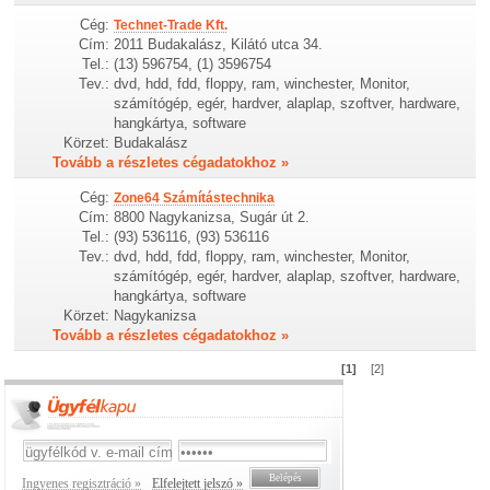
Cég:
Technet-Trade Kft.
Cím:
2011 Budakalász, Kilátó utca 34.
Tel.:
(13) 596754, (1) 3596754
Tev.:
dvd, hdd, fdd, floppy, ram, winchester, Monitor,
számítógép, egér, hardver, alaplap, szoftver, hardware,
hangkártya, software
Körzet:
Budakalász
Tovább a részletes cégadatokhoz »
Cég:
Zone64 Számítástechnika
Cím:
8800 Nagykanizsa, Sugár út 2.
Tel.:
(93) 536116, (93) 536116
Tev.:
dvd, hdd, fdd, floppy, ram, winchester, Monitor,
számítógép, egér, hardver, alaplap, szoftver, hardware,
hangkártya, software
Körzet:
Nagykanizsa
Tovább a részletes cégadatokhoz »
[1]
[2]
Ingyenes regisztráció »
Elfelejtett jelszó »