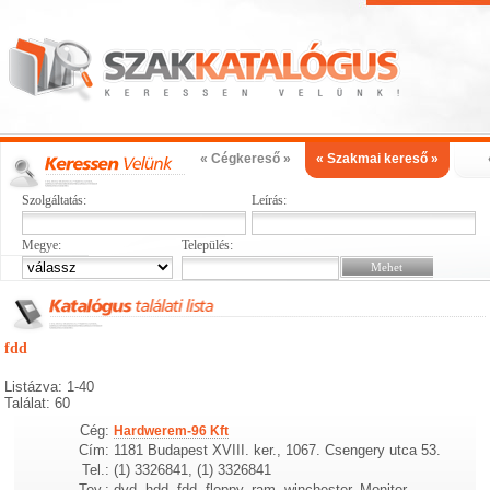
« Cégkereső »
« Szakmai kereső »
Szolgáltatás:
Leírás:
Megye:
Település:
fdd
Listázva: 1-40
Találat: 60
Cég:
Hardwerem-96 Kft
Cím:
1181 Budapest XVIII. ker., 1067. Csengery utca 53.
Tel.:
(1) 3326841, (1) 3326841
Tev.:
dvd, hdd, fdd, floppy, ram, winchester, Monitor,