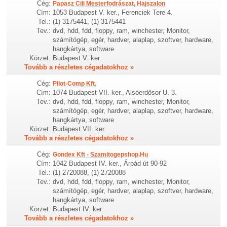
Cég:
Papasz Cili Mesterfodrászat, Hajszalon
Cím:
1053 Budapest V. ker., Ferenciek Tere 4.
Tel.:
(1) 3175441, (1) 3175441
Tev.:
dvd, hdd, fdd, floppy, ram, winchester, Monitor,
számítógép, egér, hardver, alaplap, szoftver, hardware,
hangkártya, software
Körzet:
Budapest V. ker.
Tovább a részletes cégadatokhoz »
Cég:
Pilot-Comp Kft.
Cím:
1074 Budapest VII. ker., Alsóerdősor U. 3.
Tev.:
dvd, hdd, fdd, floppy, ram, winchester, Monitor,
számítógép, egér, hardver, alaplap, szoftver, hardware,
hangkártya, software
Körzet:
Budapest VII. ker.
Tovább a részletes cégadatokhoz »
Cég:
Gondex Kft - Szamitogepshop.Hu
Cím:
1042 Budapest IV. ker., Árpád út 90-92
Tel.:
(1) 2720088, (1) 2720088
Tev.:
dvd, hdd, fdd, floppy, ram, winchester, Monitor,
számítógép, egér, hardver, alaplap, szoftver, hardware,
hangkártya, software
Körzet:
Budapest IV. ker.
Tovább a részletes cégadatokhoz »