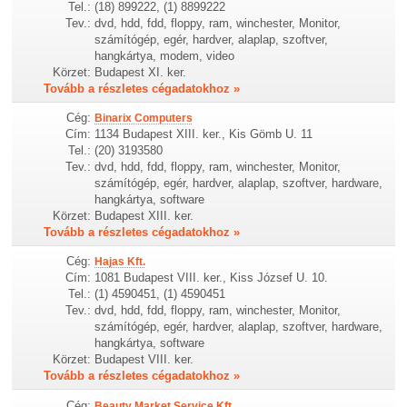
Tel.:
(18) 899222, (1) 8899222
Tev.:
dvd, hdd, fdd, floppy, ram, winchester, Monitor,
számítógép, egér, hardver, alaplap, szoftver,
hangkártya, modem, video
Körzet:
Budapest XI. ker.
Tovább a részletes cégadatokhoz »
Cég:
Binarix Computers
Cím:
1134 Budapest XIII. ker., Kis Gömb U. 11
Tel.:
(20) 3193580
Tev.:
dvd, hdd, fdd, floppy, ram, winchester, Monitor,
számítógép, egér, hardver, alaplap, szoftver, hardware,
hangkártya, software
Körzet:
Budapest XIII. ker.
Tovább a részletes cégadatokhoz »
Cég:
Hajas Kft.
Cím:
1081 Budapest VIII. ker., Kiss József U. 10.
Tel.:
(1) 4590451, (1) 4590451
Tev.:
dvd, hdd, fdd, floppy, ram, winchester, Monitor,
számítógép, egér, hardver, alaplap, szoftver, hardware,
hangkártya, software
Körzet:
Budapest VIII. ker.
Tovább a részletes cégadatokhoz »
Cég:
Beauty Market Service Kft.