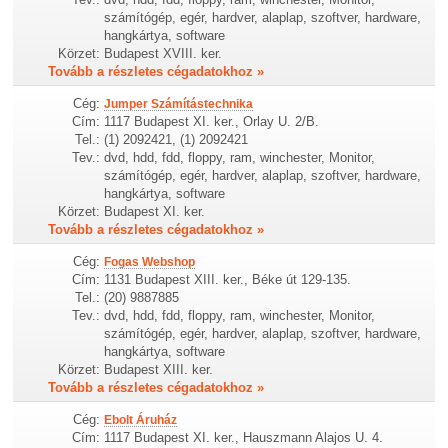
számítógép, egér, hardver, alaplap, szoftver, hardware,
hangkártya, software
Körzet:
Budapest XVIII. ker.
Tovább a részletes cégadatokhoz »
Cég:
Jumper Számítástechnika
Cím:
1117 Budapest XI. ker., Orlay U. 2/B.
Tel.:
(1) 2092421, (1) 2092421
Tev.:
dvd, hdd, fdd, floppy, ram, winchester, Monitor,
számítógép, egér, hardver, alaplap, szoftver, hardware,
hangkártya, software
Körzet:
Budapest XI. ker.
Tovább a részletes cégadatokhoz »
Cég:
Fogas Webshop
Cím:
1131 Budapest XIII. ker., Béke út 129-135.
Tel.:
(20) 9887885
Tev.:
dvd, hdd, fdd, floppy, ram, winchester, Monitor,
számítógép, egér, hardver, alaplap, szoftver, hardware,
hangkártya, software
Körzet:
Budapest XIII. ker.
Tovább a részletes cégadatokhoz »
Cég:
Ebolt Áruház
Cím:
1117 Budapest XI. ker., Hauszmann Alajos U. 4.