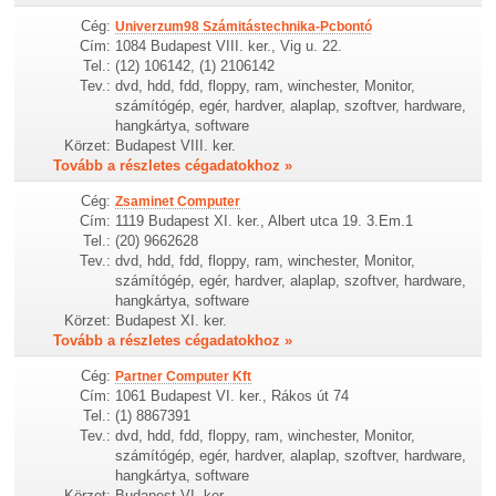
Cég:
Univerzum98 Számitástechnika-Pcbontó
Cím:
1084 Budapest VIII. ker., Vig u. 22.
Tel.:
(12) 106142, (1) 2106142
Tev.:
dvd, hdd, fdd, floppy, ram, winchester, Monitor,
számítógép, egér, hardver, alaplap, szoftver, hardware,
hangkártya, software
Körzet:
Budapest VIII. ker.
Tovább a részletes cégadatokhoz »
Cég:
Zsaminet Computer
Cím:
1119 Budapest XI. ker., Albert utca 19. 3.Em.1
Tel.:
(20) 9662628
Tev.:
dvd, hdd, fdd, floppy, ram, winchester, Monitor,
számítógép, egér, hardver, alaplap, szoftver, hardware,
hangkártya, software
Körzet:
Budapest XI. ker.
Tovább a részletes cégadatokhoz »
Cég:
Partner Computer Kft
Cím:
1061 Budapest VI. ker., Rákos út 74
Tel.:
(1) 8867391
Tev.:
dvd, hdd, fdd, floppy, ram, winchester, Monitor,
számítógép, egér, hardver, alaplap, szoftver, hardware,
hangkártya, software
Körzet:
Budapest VI. ker.