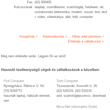
Fax:
(42) 506405
Kulcsszavak:
alaplap, soundblaster, számítógép, hardware, ati,
szórakoztató elektronika, modem, sound, dvd, dvd
r, video, videokártya, abit, hdd, computer
Kisajátítás >
Adatmódosítás >
Hibás adat jelentése >
Értékelje a vállalkozást >
Még nem értékelte senki. Legyen Ön az első!
Hasonló tevékenységű cégek és vállalkozások a közelben
Pcd Computer
Torin Computer
Nyíregyháza, Rákóczi U. 54.
Tiszavasvári, Kossuth U. 26.
(70) 9334772
(42) 520215, (42) 520215
használt laptop, hálózati elemek,
and, számítógépszerviz, download
ram
Micro-Net Informatika Stúdió