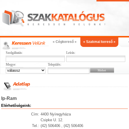
« Cégkereső »
« Szakmai kereső »
Szolgáltatás:
Leírás:
Megye:
Település:
Ip-Ram
Elérhetőségeink:
Cím:
4400 Nyíregyháza
Csipke U. 12.
Tel.:
(42) 506406 , (42) 506406