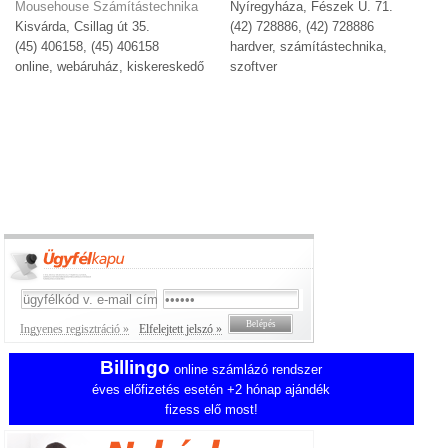
Mousehouse Számítástechnika
Nyíregyháza, Fészek U. 71.
Kisvárda, Csillag út 35.
(42) 728886, (42) 728886
(45) 406158, (45) 406158
hardver, számítástechnika,
online, webáruház, kiskereskedő
szoftver
Ingyenes regisztráció »
Elfelejtett jelszó »
Billingo
online számlázó rendszer
éves előfizetés esetén +2 hónap ajándék
fizess elő most!