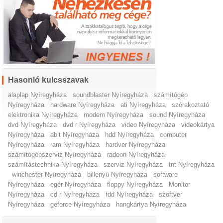
Hasonló kulcsszavak
alaplap Nyíregyháza
soundblaster Nyíregyháza
számítógép
Nyíregyháza
hardware Nyíregyháza
ati Nyíregyháza
szórakoztató
elektronika Nyíregyháza
modem Nyíregyháza
sound Nyíregyháza
dvd Nyíregyháza
dvd r Nyíregyháza
video Nyíregyháza
videokártya
Nyíregyháza
abit Nyíregyháza
hdd Nyíregyháza
computer
Nyíregyháza
ram Nyíregyháza
hardver Nyíregyháza
számítógépszerviz Nyíregyháza
radeon Nyíregyháza
számítástechnika Nyíregyháza
szerviz Nyíregyháza
tnt Nyíregyháza
winchester Nyíregyháza
billenyü Nyíregyháza
software
Nyíregyháza
egér Nyíregyháza
floppy Nyíregyháza
Monitor
Nyíregyháza
cd r Nyíregyháza
fdd Nyíregyháza
szoftver
Nyíregyháza
geforce Nyíregyháza
hangkártya Nyíregyháza