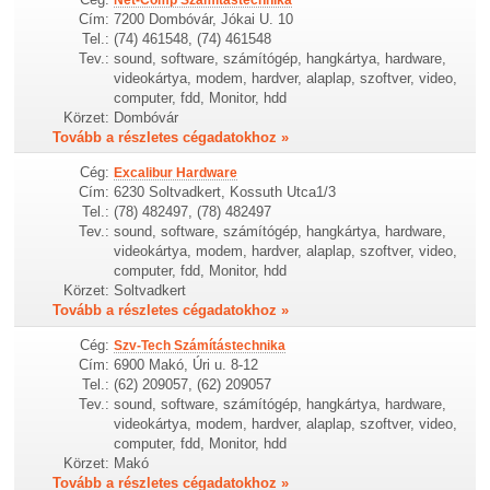
Net-Comp Számítástechnika
Cím:
7200 Dombóvár, Jókai U. 10
Tel.:
(74) 461548, (74) 461548
Tev.:
sound, software, számítógép, hangkártya, hardware,
videokártya, modem, hardver, alaplap, szoftver, video,
computer, fdd, Monitor, hdd
Körzet:
Dombóvár
Tovább a részletes cégadatokhoz »
Cég:
Excalibur Hardware
Cím:
6230 Soltvadkert, Kossuth Utca1/3
Tel.:
(78) 482497, (78) 482497
Tev.:
sound, software, számítógép, hangkártya, hardware,
videokártya, modem, hardver, alaplap, szoftver, video,
computer, fdd, Monitor, hdd
Körzet:
Soltvadkert
Tovább a részletes cégadatokhoz »
Cég:
Szv-Tech Számítástechnika
Cím:
6900 Makó, Úri u. 8-12
Tel.:
(62) 209057, (62) 209057
Tev.:
sound, software, számítógép, hangkártya, hardware,
videokártya, modem, hardver, alaplap, szoftver, video,
computer, fdd, Monitor, hdd
Körzet:
Makó
Tovább a részletes cégadatokhoz »