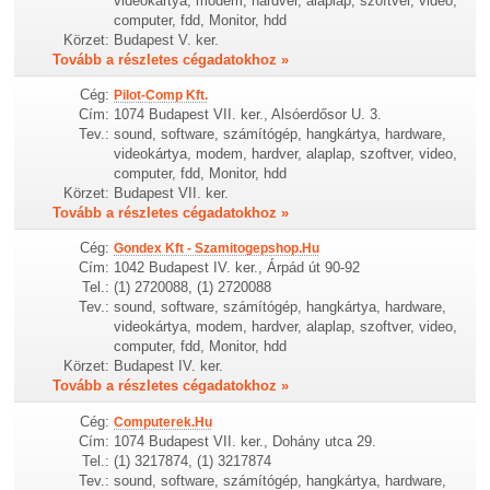
videokártya, modem, hardver, alaplap, szoftver, video,
computer, fdd, Monitor, hdd
Körzet:
Budapest V. ker.
Tovább a részletes cégadatokhoz »
Cég:
Pilot-Comp Kft.
Cím:
1074 Budapest VII. ker., Alsóerdősor U. 3.
Tev.:
sound, software, számítógép, hangkártya, hardware,
videokártya, modem, hardver, alaplap, szoftver, video,
computer, fdd, Monitor, hdd
Körzet:
Budapest VII. ker.
Tovább a részletes cégadatokhoz »
Cég:
Gondex Kft - Szamitogepshop.Hu
Cím:
1042 Budapest IV. ker., Árpád út 90-92
Tel.:
(1) 2720088, (1) 2720088
Tev.:
sound, software, számítógép, hangkártya, hardware,
videokártya, modem, hardver, alaplap, szoftver, video,
computer, fdd, Monitor, hdd
Körzet:
Budapest IV. ker.
Tovább a részletes cégadatokhoz »
Cég:
Computerek.Hu
Cím:
1074 Budapest VII. ker., Dohány utca 29.
Tel.:
(1) 3217874, (1) 3217874
Tev.:
sound, software, számítógép, hangkártya, hardware,