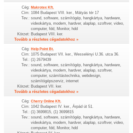
Cég:
Makrotex Kft.
Cím:
1084 Budapest VIII. ker., Mátyás tér 17
Tev.:
sound, software, számítógép, hangkártya, hardware,
videokártya, modem, hardver, alaplap, szoftver, video,
computer, fdd, Monitor, hdd
Körzet:
Budapest VIII. ker.
Tovább a részletes cégadatokhoz »
Cég:
Help Point Bt.
Cím:
1075 Budapest VII. ker., Wesselényi U.36. utca 36.
Tel.:
(1) 2679439
Tev.:
sound, software, számítógép, hangkártya, hardware,
videokártya, modem, hardver, alaplap, szoftver,
computer, számítástechnika, webdesign,
számítógépszerviz, internet
Körzet:
Budapest VII. ker.
Tovább a részletes cégadatokhoz »
Cég:
Cherry Online Kft.
Cím:
1042 Budapest IV. ker., Árpád út 51.
Tel.:
(1) 3699815, (1) 3699815
Tev.:
sound, software, számítógép, hangkártya, hardware,
videokártya, modem, hardver, alaplap, szoftver, video,
computer, fdd, Monitor, hdd