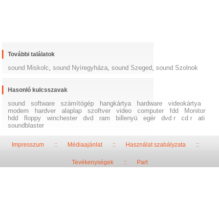
További találatok
sound Miskolc
,
sound Nyíregyháza
,
sound Szeged
,
sound Szolnok
Hasonló kulcsszavak
sound
software
számítógép
hangkártya
hardware
videokártya
modem
hardver
alaplap
szoftver
video
computer
fdd
Monitor
hdd
floppy
winchester
dvd
ram
billenyü
egér
dvd r
cd r
ati
soundblaster
Impresszum
::
Médiaajánlat
::
Használat szabályzata
::
Tevékenységek
::
Part