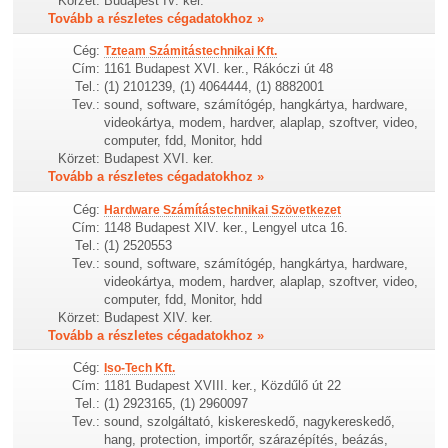
Körzet:
Budapest IV. ker.
Tovább a részletes cégadatokhoz »
Cég:
Tzteam Számitástechnikai Kft.
Cím:
1161 Budapest XVI. ker., Rákóczi út 48
Tel.:
(1) 2101239, (1) 4064444, (1) 8882001
Tev.:
sound, software, számítógép, hangkártya, hardware,
videokártya, modem, hardver, alaplap, szoftver, video,
computer, fdd, Monitor, hdd
Körzet:
Budapest XVI. ker.
Tovább a részletes cégadatokhoz »
Cég:
Hardware Számítástechnikai Szövetkezet
Cím:
1148 Budapest XIV. ker., Lengyel utca 16.
Tel.:
(1) 2520553
Tev.:
sound, software, számítógép, hangkártya, hardware,
videokártya, modem, hardver, alaplap, szoftver, video,
computer, fdd, Monitor, hdd
Körzet:
Budapest XIV. ker.
Tovább a részletes cégadatokhoz »
Cég:
Iso-Tech Kft.
Cím:
1181 Budapest XVIII. ker., Közdűlő út 22
Tel.:
(1) 2923165, (1) 2960097
Tev.:
sound, szolgáltató, kiskereskedő, nagykereskedő,
hang, protection, importőr, szárazépítés, beázás,