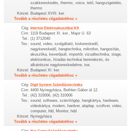
szakkereskedés, thermic, voice, tető, hangszigetelés,
thermo
Körzet:
Budapest XVIII. ker.
Tovább a részletes cégadatokhoz »
Cég:
Interton Elektroakusztikai Kft
Cím:
1119 Budapest XI. ker., Major U. 63
Tel.:
(1) 3712040
Tev.:
sound, video, szolgáltató, kiskereskedő,
nagykereskedő, hangtechnika, mikrofon, hangosítás,
akusztika, keverőpult, importőr, vizuáltechnika, stage,
elektronikus, híradás-technikai berendezés, és
alkatrészei nagykereskedelme, toa
Körzet:
Budapest XI. ker.
Tovább a részletes cégadatokhoz »
Cég:
Digit System Számítástechnika
Cím:
4400 Nyíregyháza, Bethlen Gábor út 12.
Tel.:
(42) 310006, (42) 310006
Tev.:
sound, software, számítógép, hangkártya, hardware,
videokártya, modem, hardver, alaplap, szoftver, video,
computer, fdd, Monitor, hdd
Körzet:
Nyíregyháza
Tovább a részletes cégadatokhoz »
Cég: