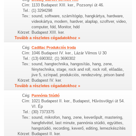
Cím:
1133 Budapest XIII. ker., Pozsonyi út 46.
Tel.:
(1) 3294298
Tev.:
sound, software, számítógép, hangkártya, hardware,
videokártya, modem, hardver, alaplap, szoftver, video,
computer, fdd, Monitor, hdd
Körzet:
Budapest XIII. ker.
Tovább a részletes cégadatokhoz »
Cég:
Cadillac Produkciós Iroda
Cím:
1046 Budapest IV. ker., Lázár Vilmos U 30
Tel.:
(13) 690302, (1) 3690302
Tev.:
sound, hangtechnika, hangosítás, hang, zene,
fénytechnika, stage, rock and roll, rock roll, előadás,
jive 5, színpad, produkciós, rendezvény, prison band
Körzet:
Budapest IV. ker.
Tovább a részletes cégadatokhoz »
Cég:
Pannónia Stúdió
Cím:
1021 Budapest II. ker., Budapest, Hűvösvölgyi út 54.
VI. Ép
Tel.:
(30) 7373375
Tev.:
sound, mikrofon, hang, zene, keverőpult, mastering,
hangfelvétel, last minute, pannónia stúdió, együttes,
hangstúdió, recording, keverő, editing, lemezkészítés
Körzet:
Budapest II. ker.