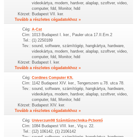
videokártya, modem, hardver, alaplap, szoftver, video,
computer, fdd, Monitor, hdd
Körzet:
Budapest VII. ker.
Tovább a részletes cégadatokhoz »
Cég:
A-Cat
Cím:
1013 Budapest I. ker., Pauler utca 17.II.Em.2
Tel.:
(1) 2250189
Tev.:
sound, software, számítógép, hangkártya, hardware,
videokártya, modem, hardver, alaplap, szoftver, video,
computer, fdd, Monitor, hdd
Körzet:
Budapest I. ker.
Tovább a részletes cégadatokhoz »
Cég:
Cordines Computer Kft.
Cím:
1142 Budapest XIV. ker., Tengerszem u.78. utca 78.
Tev.:
sound, software, számítógép, hangkártya, hardware,
videokártya, modem, hardver, alaplap, szoftver, video,
computer, fdd, Monitor, hdd
Körzet:
Budapest XIV. ker.
Tovább a részletes cégadatokhoz »
Cég:
Univerzum98 Számitástechnika-Pcbontó
Cím:
1084 Budapest VIII. ker., Vig u. 22.
Tel.:
(12) 106142, (1) 2106142
Tev.:
sound, software, számítógép, hangkártya, hardware,