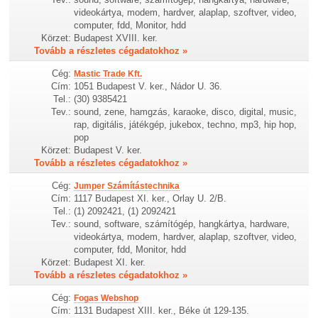
videokártya, modem, hardver, alaplap, szoftver, video,
computer, fdd, Monitor, hdd
Körzet:
Budapest XVIII. ker.
Tovább a részletes cégadatokhoz »
Cég:
Mastic Trade Kft.
Cím:
1051 Budapest V. ker., Nádor U. 36.
Tel.:
(30) 9385421
Tev.:
sound, zene, hamgzás, karaoke, disco, digital, music,
rap, digitális, játékgép, jukebox, techno, mp3, hip hop,
pop
Körzet:
Budapest V. ker.
Tovább a részletes cégadatokhoz »
Cég:
Jumper Számítástechnika
Cím:
1117 Budapest XI. ker., Orlay U. 2/B.
Tel.:
(1) 2092421, (1) 2092421
Tev.:
sound, software, számítógép, hangkártya, hardware,
videokártya, modem, hardver, alaplap, szoftver, video,
computer, fdd, Monitor, hdd
Körzet:
Budapest XI. ker.
Tovább a részletes cégadatokhoz »
Cég:
Fogas Webshop
Cím:
1131 Budapest XIII. ker., Béke út 129-135.