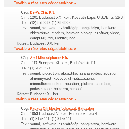
Tovább a részletes cégadatokhoz »
Cég:
Be-Va Chip Kft.
Cím:
1201 Budapest XX. ker., Kossuth Lajos U.31/B. u. 31/B
Tel.:
(12) 878230, (1) 2878230
Tev.:
sound, software, számítógép, hangkártya, hardware,
videokártya, modem, hardver, alaplap, szoftver, video,
computer, fdd, Monitor, hdd
Körzet:
Budapest XX. ker.
Tovább a részletes cégadatokhoz »
Cég:
Amf-Mineralplatten Kft.
Cím:
1117 Budapest XI. ker., Budafoki út 111.
Tel.:
(1) 2045350
Tev.:
sound, protection, akusztika, szárazépítés, acustici,
álmennyezet, kovové, climatizzazione,
mineralfaserdecken, acustica, plafond, acustico,
podwieszane, halasem, stropní
Körzet:
Budapest XI. ker.
Tovább a részletes cégadatokhoz »
Cég:
Papasz Cili Mesterfodrászat, Hajszalon
Cím:
1053 Budapest V. ker., Ferenciek Tere 4.
Tel.:
(1) 3175441, (1) 3175441
Tev.:
sound, software, számítógép, hangkártya, hardware,