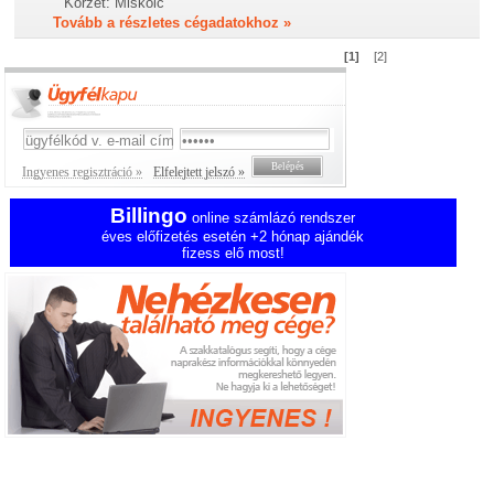
Körzet:
Miskolc
Tovább a részletes cégadatokhoz »
[1]
[2]
Ingyenes regisztráció »
Elfelejtett jelszó »
Billingo
online számlázó rendszer
éves előfizetés esetén +2 hónap ajándék
fizess elő most!