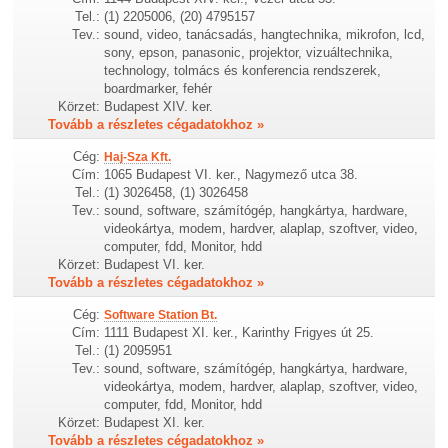
Tel.:
(1) 2205006, (20) 4795157
Tev.:
sound, video, tanácsadás, hangtechnika, mikrofon, lcd,
sony, epson, panasonic, projektor, vizuáltechnika,
technology, tolmács és konferencia rendszerek,
boardmarker, fehér
Körzet:
Budapest XIV. ker.
Tovább a részletes cégadatokhoz »
Cég:
Haj-Sza Kft.
Cím:
1065 Budapest VI. ker., Nagymező utca 38.
Tel.:
(1) 3026458, (1) 3026458
Tev.:
sound, software, számítógép, hangkártya, hardware,
videokártya, modem, hardver, alaplap, szoftver, video,
computer, fdd, Monitor, hdd
Körzet:
Budapest VI. ker.
Tovább a részletes cégadatokhoz »
Cég:
Software Station Bt.
Cím:
1111 Budapest XI. ker., Karinthy Frigyes út 25.
Tel.:
(1) 2095951
Tev.:
sound, software, számítógép, hangkártya, hardware,
videokártya, modem, hardver, alaplap, szoftver, video,
computer, fdd, Monitor, hdd
Körzet:
Budapest XI. ker.
Tovább a részletes cégadatokhoz »