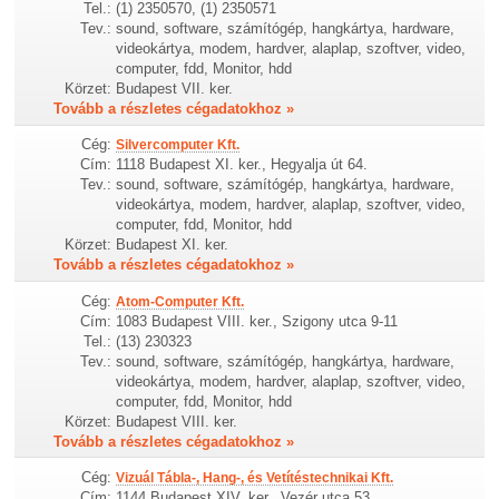
Tel.:
(1) 2350570, (1) 2350571
Tev.:
sound, software, számítógép, hangkártya, hardware,
videokártya, modem, hardver, alaplap, szoftver, video,
computer, fdd, Monitor, hdd
Körzet:
Budapest VII. ker.
Tovább a részletes cégadatokhoz »
Cég:
Silvercomputer Kft.
Cím:
1118 Budapest XI. ker., Hegyalja út 64.
Tev.:
sound, software, számítógép, hangkártya, hardware,
videokártya, modem, hardver, alaplap, szoftver, video,
computer, fdd, Monitor, hdd
Körzet:
Budapest XI. ker.
Tovább a részletes cégadatokhoz »
Cég:
Atom-Computer Kft.
Cím:
1083 Budapest VIII. ker., Szigony utca 9-11
Tel.:
(13) 230323
Tev.:
sound, software, számítógép, hangkártya, hardware,
videokártya, modem, hardver, alaplap, szoftver, video,
computer, fdd, Monitor, hdd
Körzet:
Budapest VIII. ker.
Tovább a részletes cégadatokhoz »
Cég:
Vizuál Tábla-, Hang-, és Vetítéstechnikai Kft.
Cím:
1144 Budapest XIV. ker., Vezér utca 53.