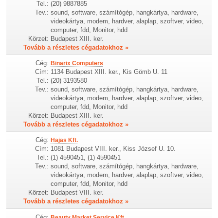
Tel.:
(20) 9887885
Tev.:
sound, software, számítógép, hangkártya, hardware,
videokártya, modem, hardver, alaplap, szoftver, video,
computer, fdd, Monitor, hdd
Körzet:
Budapest XIII. ker.
Tovább a részletes cégadatokhoz »
Cég:
Binarix Computers
Cím:
1134 Budapest XIII. ker., Kis Gömb U. 11
Tel.:
(20) 3193580
Tev.:
sound, software, számítógép, hangkártya, hardware,
videokártya, modem, hardver, alaplap, szoftver, video,
computer, fdd, Monitor, hdd
Körzet:
Budapest XIII. ker.
Tovább a részletes cégadatokhoz »
Cég:
Hajas Kft.
Cím:
1081 Budapest VIII. ker., Kiss József U. 10.
Tel.:
(1) 4590451, (1) 4590451
Tev.:
sound, software, számítógép, hangkártya, hardware,
videokártya, modem, hardver, alaplap, szoftver, video,
computer, fdd, Monitor, hdd
Körzet:
Budapest VIII. ker.
Tovább a részletes cégadatokhoz »
Cég:
Beauty Market Service Kft.