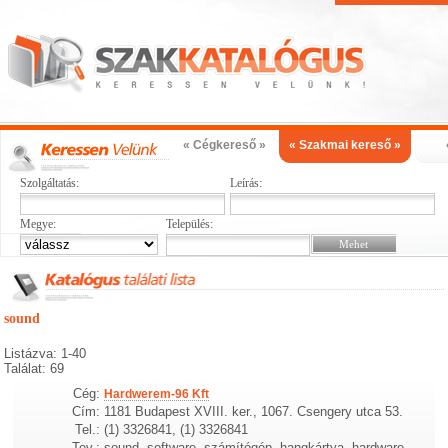
« Cégkereső »
« Szakmai kereső »
Szolgáltatás:
Leírás:
Megye:
Település:
sound
Listázva: 1-40
Találat: 69
Cég:
Hardwerem-96 Kft
Cím:
1181 Budapest XVIII. ker., 1067. Csengery utca 53.
Tel.:
(1) 3326841, (1) 3326841
Tev.:
sound, software, számítógép, hangkártya, hardware,