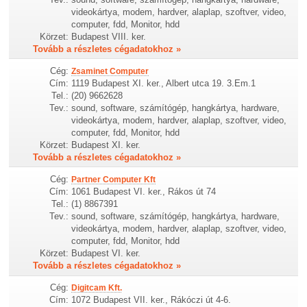
videokártya, modem, hardver, alaplap, szoftver, video,
computer, fdd, Monitor, hdd
Körzet:
Budapest VIII. ker.
Tovább a részletes cégadatokhoz »
Cég:
Zsaminet Computer
Cím:
1119 Budapest XI. ker., Albert utca 19. 3.Em.1
Tel.:
(20) 9662628
Tev.:
sound, software, számítógép, hangkártya, hardware,
videokártya, modem, hardver, alaplap, szoftver, video,
computer, fdd, Monitor, hdd
Körzet:
Budapest XI. ker.
Tovább a részletes cégadatokhoz »
Cég:
Partner Computer Kft
Cím:
1061 Budapest VI. ker., Rákos út 74
Tel.:
(1) 8867391
Tev.:
sound, software, számítógép, hangkártya, hardware,
videokártya, modem, hardver, alaplap, szoftver, video,
computer, fdd, Monitor, hdd
Körzet:
Budapest VI. ker.
Tovább a részletes cégadatokhoz »
Cég:
Digitcam Kft.
Cím:
1072 Budapest VII. ker., Rákóczi út 4-6.