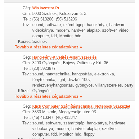
Cég:
Win Investor Rt.
Cím:
5000 Szolnok, Kolozsvári út 3.
Tel.:
(56) 513206, (56) 513206
Tev.:
sound, software, számítógép, hangkártya, hardware,
videokártya, modem, hardver, alaplap, szoftver, video,
computer, fdd, Monitor, hdd
Körzet:
Szolnok
Tovább a részletes cégadatokhoz »
Cég:
Hang-Fény-Kivetítés-Villanyszerelés
Cím:
3200 Gyöngyös, Bajcsy Zsilinszky Krt. 36
Tel.:
(20) 3923977
Tev.:
sound, hangtechnika, hangosítás, elektronika,
fénytechnika, light, diszkó, 100v,
rendezvényhangosítás, gyöngyös, villanyszerelés, party
Körzet:
Gyöngyös
Tovább a részletes cégadatokhoz »
Cég:
Klick Computer Számítástechnikai, Notebook Szaküzlet
Cím:
3530 Miskolc, Meggyesalja utca 93.
Tel.:
(46) 413347, (46) 413347
Tev.:
sound, software, számítógép, hangkártya, hardware,
videokártya, modem, hardver, alaplap, szoftver,
computer, fdd, Monitor, hdd, floppy