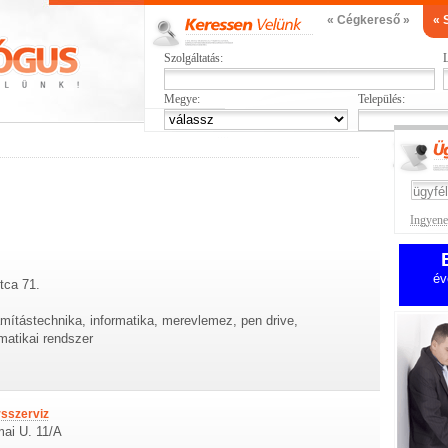
« Cégkereső »
« 
Szolgáltatás:
L
Megye:
Település:
Ingyenes
év
tca 71.
mítástechnika, informatika, merevlemez, pen drive,
matikai rendszer
rsszerviz
mai U. 11/A