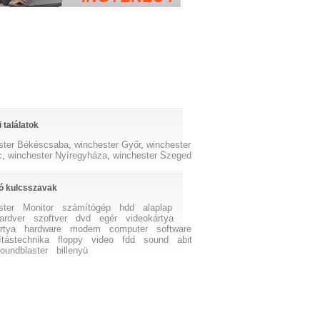
 találatok
ster Békéscsaba
,
winchester Győr
,
winchester
c
,
winchester Nyíregyháza
,
winchester Szeged
ó kulcsszavak
ster
Monitor
számítógép
hdd
alaplap
ardver
szoftver
dvd
egér
videokártya
rtya
hardware
modem
computer
software
tástechnika
floppy
video
fdd
sound
abit
oundblaster
billenyü