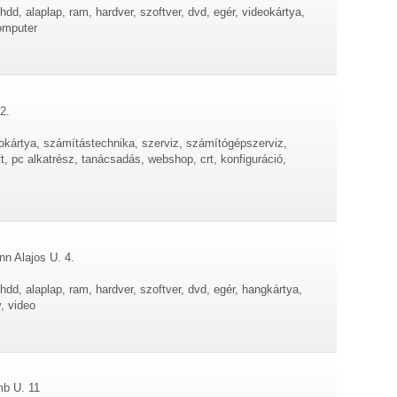
dd, alaplap, ram, hardver, szoftver, dvd, egér, videokártya,
omputer
2.
eokártya, számítástechnika, szerviz, számítógépszerviz,
ft, pc alkatrész, tanácsadás, webshop, crt, konfiguráció,
n Alajos U. 4.
hdd, alaplap, ram, hardver, szoftver, dvd, egér, hangkártya,
, video
mb U. 11