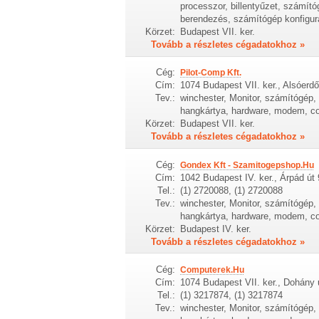
processzor, billentyűzet, számít
berendezés, számítógép konfigur
Körzet:
Budapest VII. ker.
Tovább a részletes cégadatokhoz »
Cég:
Pilot-Comp Kft.
Cím:
1074 Budapest VII. ker., Alsóerdő
Tev.:
winchester, Monitor, számítógép, h
hangkártya, hardware, modem, c
Körzet:
Budapest VII. ker.
Tovább a részletes cégadatokhoz »
Cég:
Gondex Kft - Szamitogepshop.Hu
Cím:
1042 Budapest IV. ker., Árpád út
Tel.:
(1) 2720088, (1) 2720088
Tev.:
winchester, Monitor, számítógép, h
hangkártya, hardware, modem, c
Körzet:
Budapest IV. ker.
Tovább a részletes cégadatokhoz »
Cég:
Computerek.Hu
Cím:
1074 Budapest VII. ker., Dohány 
Tel.:
(1) 3217874, (1) 3217874
Tev.:
winchester, Monitor, számítógép, h