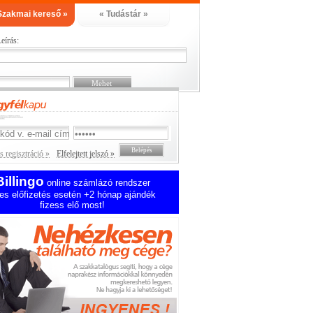
Szakmai kereső »
« Tudástár »
eírás:
 regisztráció »
Elfelejtett jelszó »
Billingo
online számlázó rendszer
es előfizetés esetén +2 hónap ajándék
fizess elő most!