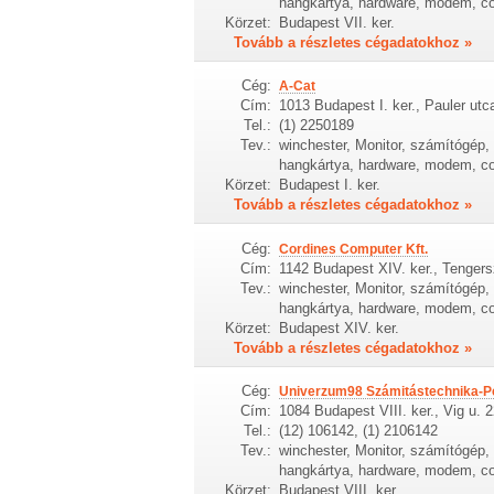
hangkártya, hardware, modem, c
Körzet:
Budapest VII. ker.
Tovább a részletes cégadatokhoz »
Cég:
A-Cat
Cím:
1013 Budapest I. ker., Pauler utc
Tel.:
(1) 2250189
Tev.:
winchester, Monitor, számítógép, h
hangkártya, hardware, modem, c
Körzet:
Budapest I. ker.
Tovább a részletes cégadatokhoz »
Cég:
Cordines Computer Kft.
Cím:
1142 Budapest XIV. ker., Tengers
Tev.:
winchester, Monitor, számítógép, h
hangkártya, hardware, modem, c
Körzet:
Budapest XIV. ker.
Tovább a részletes cégadatokhoz »
Cég:
Univerzum98 Számitástechnika-P
Cím:
1084 Budapest VIII. ker., Vig u. 2
Tel.:
(12) 106142, (1) 2106142
Tev.:
winchester, Monitor, számítógép, h
hangkártya, hardware, modem, c
Körzet:
Budapest VIII. ker.