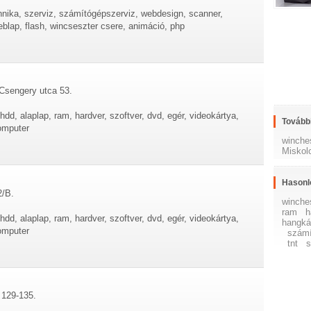
hnika, szerviz, számítógépszerviz, webdesign, scanner,
eblap, flash, wincseszter csere, animáció, php
 Csengery utca 53.
dd, alaplap, ram, hardver, szoftver, dvd, egér, videokártya,
További
omputer
winche
Miskol
Hasonl
2/B.
winche
ram
h
dd, alaplap, ram, hardver, szoftver, dvd, egér, videokártya,
hangká
omputer
számí
tnt
s
 129-135.