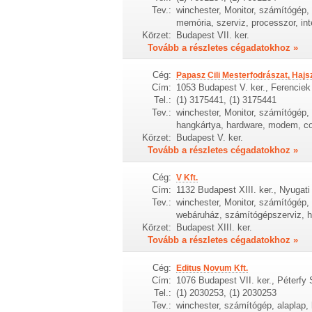
Tev.:
winchester, Monitor, számítógép, 
memória, szerviz, processzor, int
Körzet:
Budapest VII. ker.
Tovább a részletes cégadatokhoz »
Cég:
Papasz Cili Mesterfodrászat, Hajs
Cím:
1053 Budapest V. ker., Ferenciek
Tel.:
(1) 3175441, (1) 3175441
Tev.:
winchester, Monitor, számítógép, h
hangkártya, hardware, modem, c
Körzet:
Budapest V. ker.
Tovább a részletes cégadatokhoz »
Cég:
V Kft.
Cím:
1132 Budapest XIII. ker., Nyugati 
Tev.:
winchester, Monitor, számítógép,
webáruház, számítógépszerviz, há
Körzet:
Budapest XIII. ker.
Tovább a részletes cégadatokhoz »
Cég:
Editus Novum Kft.
Cím:
1076 Budapest VII. ker., Péterfy 
Tel.:
(1) 2030253, (1) 2030253
Tev.:
winchester, számítógép, alaplap, 