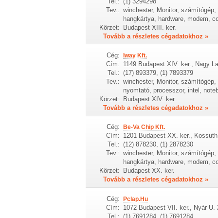
Tel.:
(1) 3294298
Tev.:
winchester, Monitor, számítógép, h
hangkártya, hardware, modem, c
Körzet:
Budapest XIII. ker.
Tovább a részletes cégadatokhoz »
Cég:
Iway Kft.
Cím:
1149 Budapest XIV. ker., Nagy Laj
Tel.:
(17) 893379, (1) 7893379
Tev.:
winchester, Monitor, számítógép,
nyomtató, processzor, intel, note
Körzet:
Budapest XIV. ker.
Tovább a részletes cégadatokhoz »
Cég:
Be-Va Chip Kft.
Cím:
1201 Budapest XX. ker., Kossuth 
Tel.:
(12) 878230, (1) 2878230
Tev.:
winchester, Monitor, számítógép, h
hangkártya, hardware, modem, c
Körzet:
Budapest XX. ker.
Tovább a részletes cégadatokhoz »
Cég:
Pclap.Hu
Cím:
1072 Budapest VII. ker., Nyár U. 
Tel.:
(1) 7691284, (1) 7691284