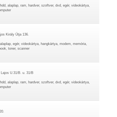
dd, alaplap, ram, hardver, szoftver, dvd, egér, videokártya,
omputer
os Király Útja 136.
 alaplap, egér, videokártya, hangkártya, modem, memória,
book, toner, scanner
Lajos U.31/B. u. 31/B
dd, alaplap, ram, hardver, szoftver, dvd, egér, videokártya,
omputer
20.