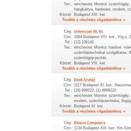
Tev.:
winchester, Monitor, számítógép, h
hangkártya, hardware, modem, c
Körzet:
Budapest XIII. ker.
Tovább a részletes cégadatokhoz »
Cég:
Univerzum 98. Bt.
Cím:
1084 Budapest VIII. ker., Víg u. 2
Tel.:
(12) 106142
Tev.:
winchester, Monitor, hardver, vid
számítástechnikai szolgáltatás, t
számítógép-javítás
Körzet:
Budapest VIII. ker.
Tovább a részletes cégadatokhoz »
Cég:
Ebolt Áruház
Cím:
1117 Budapest XI. ker., Hauszman
Tel.:
(18) 899222, (1) 8899222
Tev.:
winchester, Monitor, számítógép, 
modem, számítástechnika, floppy
Körzet:
Budapest XI. ker.
Tovább a részletes cégadatokhoz »
Cég:
Binarix Computers
Cím:
1134 Budapest XIII. ker., Kis Gö