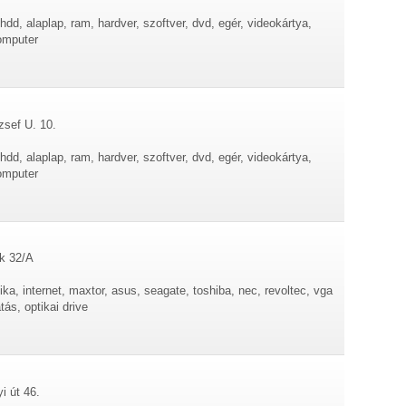
dd, alaplap, ram, hardver, szoftver, dvd, egér, videokártya,
omputer
zsef U. 10.
dd, alaplap, ram, hardver, szoftver, dvd, egér, videokártya,
omputer
ok 32/A
ika, internet, maxtor, asus, seagate, toshiba, nec, revoltec, vga
tás, optikai drive
i út 46.