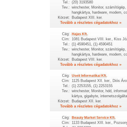
Tel.:
(20) 3193580
Tev.:
winchester, Monitor, számítógép, h
hangkártya, hardware, modem, c
Körzet:
Budapest XIII. ker.
Tovább a részletes cégadatokhoz »
Cég:
Hajas Kft.
Cím:
1081 Budapest VIII. ker., Kiss Jó
Tel.:
(1) 4590451, (1) 4590451
Tev.:
winchester, Monitor, számítógép, h
hangkártya, hardware, modem, c
Körzet:
Budapest VIII. ker.
Tovább a részletes cégadatokhoz »
Cég:
Useit Informatikai Kft.
Cím:
1125 Budapest XII. ker., Diós Ár
Tel.:
(1) 2253155, (1) 2253155
Tev.:
winchester, Monitor, hdd, informat
kártya, gigabyte, internetszolgálta
Körzet:
Budapest XII. ker.
Tovább a részletes cégadatokhoz »
Cég:
Beauty Market Service Kft.
Cím:
1133 Budapest XIII. ker., Pozsony