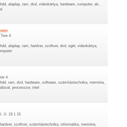
hdd, alaplap, ram, dvd, videokártya, hardware, computer, ati,
el
zalon
 Tere 4.
dd, alaplap, ram, hardver, szoftver, dvd, egér, videokártya,
omputer
tér 4.
 hdd, ram, dvd, hardware, software, számítástechnika, memória,
lózat, processzor, intel
S. U. 19 1 15
hardver, szoftver, számítástechnika, informatika, memória,