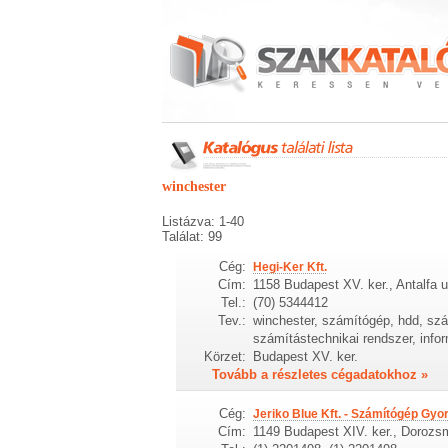
winchester
Listázva: 1-40
Találat: 99
Cég:
Hegi-Ker Kft.
Cím:
1158 Budapest XV. ker., Antalfa u
Tel.:
(70) 5344412
Tev.:
winchester, számítógép, hdd, szá
számítástechnikai rendszer, infor
Körzet:
Budapest XV. ker.
Tovább a részletes cégadatokhoz »
Cég:
Jeriko Blue Kft. - Számítógép Gyo
Cím:
1149 Budapest XIV. ker., Dorozs