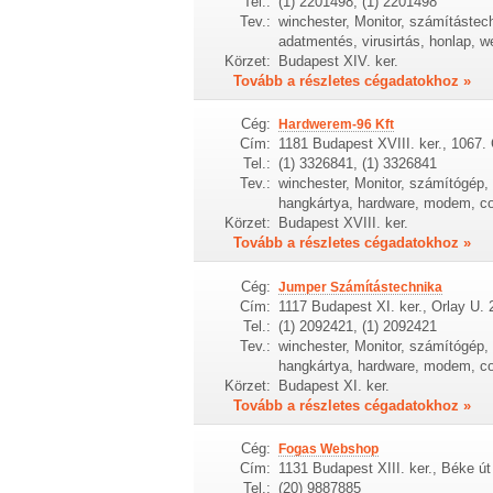
Tel.:
(1) 2201498, (1) 2201498
Tev.:
winchester, Monitor, számítástec
adatmentés, virusirtás, honlap, w
Körzet:
Budapest XIV. ker.
Tovább a részletes cégadatokhoz »
Cég:
Hardwerem-96 Kft
Cím:
1181 Budapest XVIII. ker., 1067.
Tel.:
(1) 3326841, (1) 3326841
Tev.:
winchester, Monitor, számítógép, h
hangkártya, hardware, modem, c
Körzet:
Budapest XVIII. ker.
Tovább a részletes cégadatokhoz »
Cég:
Jumper Számítástechnika
Cím:
1117 Budapest XI. ker., Orlay U. 
Tel.:
(1) 2092421, (1) 2092421
Tev.:
winchester, Monitor, számítógép, h
hangkártya, hardware, modem, c
Körzet:
Budapest XI. ker.
Tovább a részletes cégadatokhoz »
Cég:
Fogas Webshop
Cím:
1131 Budapest XIII. ker., Béke út
Tel.:
(20) 9887885