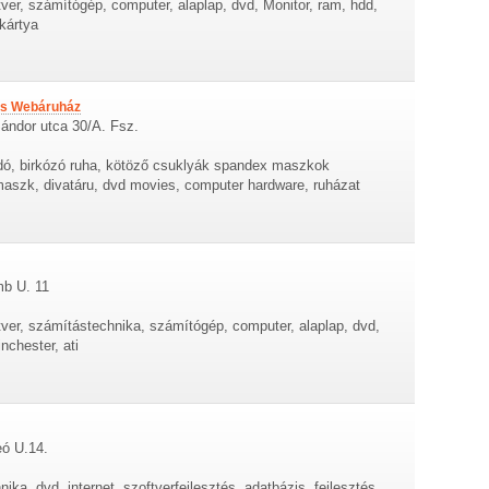
tver, számítógép, computer, alaplap, dvd, Monitor, ram, hdd,
gkártya
is Webáruház
Sándor utca 30/A. Fsz.
ldó, birkózó ruha, kötöző csuklyák spandex maszkok
imaszk, divatáru, dvd movies, computer hardware, ruházat
mb U. 11
tver, számítástechnika, számítógép, computer, alaplap, dvd,
nchester, ati
eó U.14.
ka, dvd, internet, szoftverfejlesztés, adatbázis, fejlesztés,