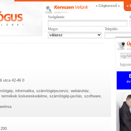
« Cégkereső »
« 
Szolgáltatás:
L
Megye:
Település:
Ingyenes
di utca 42-46 0
év
mítógép, informatika, számítógépszerviz, webáruház,
 termékek kiskereskedelme, számítógép-javítás, szoftware,
ertirsa
 200.