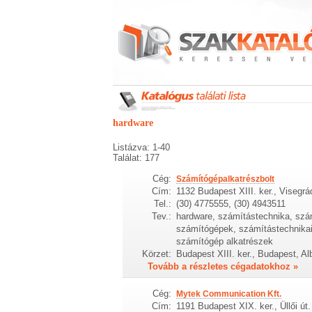
hardware
Listázva: 1-40
Találat: 177
Cég:
Számítógépalkatrészbolt
Cím:
1132 Budapest XIII. ker., Visegrá
Tel.:
(30) 4775555, (30) 4943511
Tev.:
hardware, számítástechnika, szá
számítógépek, számítástechnikai
számítógép alkatrészek
Körzet:
Budapest XIII. ker., Budapest, Alb
Tovább a részletes cégadatokhoz »
Cég:
Mytek Communication Kft.
Cím:
1191 Budapest XIX. ker., Üllői út.