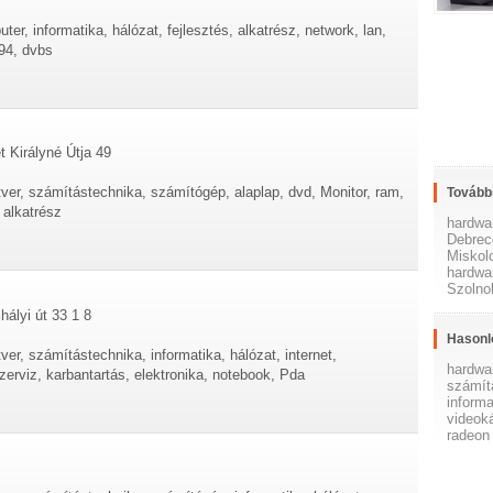
ter, informatika, hálózat, fejlesztés, alkatrész, network, lan,
394, dvbs
t Királyné Útja 49
tver, számítástechnika, számítógép, alaplap, dvd, Monitor, ram,
További
 alkatrész
hardwa
Debrec
Miskol
hardwa
Szolno
ályi út 33 1 8
Hasonl
ver, számítástechnika, informatika, hálózat, internet,
hardwa
erviz, karbantartás, elektronika, notebook, Pda
számít
informa
videok
radeon