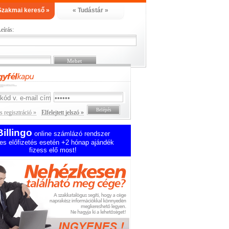
Szakmai kereső »
« Tudástár »
eírás:
 regisztráció »
Elfelejtett jelszó »
Billingo
online számlázó rendszer
es előfizetés esetén +2 hónap ajándék
fizess elő most!