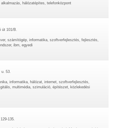
 alkalmazás, hálózatépítes, telefonközpont
i út 101/B.
ver, számítógép, informatika, szoftverfejlesztés, fejlesztés,
endszer, ibm, egyedi
 u. 53.
ka, informatika, hálózat, internet, szoftverfejlesztés,
digitális, multimédia, szimuláció, építészet, közlekedési
 129-135.