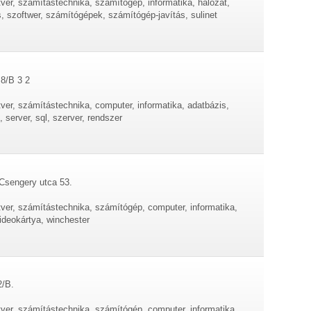
tver, számítástechnika, számítógép, informatika, hálózat,
ás, szoftwer, számítógépek, számítógép-javítás, sulinet
 8/B 3 2
tver, számítástechnika, computer, informatika, adatbázis,
 server, sql, szerver, rendszer
 Csengery utca 53.
tver, számítástechnika, számítógép, computer, informatika,
videokártya, winchester
2/B.
tver, számítástechnika, számítógép, computer, informatika,