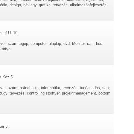
dia, design, névjegy, grafikai tervezés, alkalmazásfejlesztés
zsef U. 10.
tver, számítógép, computer, alaplap, dvd, Monitor, ram, hdd,
gkártya
a Köz 5.
tver, számítástechnika, informatika, tervezés, tanácsadás, sap,
zügyi tervezés, controlling szoftver, projektmanagement, bottom
ér 3.