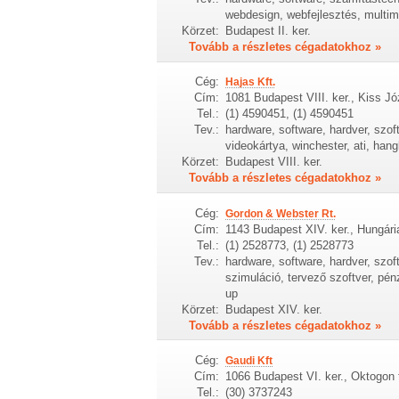
webdesign, webfejlesztés, multimé
Körzet:
Budapest II. ker.
Tovább a részletes cégadatokhoz »
Cég:
Hajas Kft.
Cím:
1081 Budapest VIII. ker., Kiss Jó
Tel.:
(1) 4590451, (1) 4590451
Tev.:
hardware, software, hardver, szof
videokártya, winchester, ati, han
Körzet:
Budapest VIII. ker.
Tovább a részletes cégadatokhoz »
Cég:
Gordon & Webster Rt.
Cím:
1143 Budapest XIV. ker., Hungári
Tel.:
(1) 2528773, (1) 2528773
Tev.:
hardware, software, hardver, szof
szimuláció, tervező szoftver, pén
up
Körzet:
Budapest XIV. ker.
Tovább a részletes cégadatokhoz »
Cég:
Gaudi Kft
Cím:
1066 Budapest VI. ker., Oktogon t
Tel.:
(30) 3737243