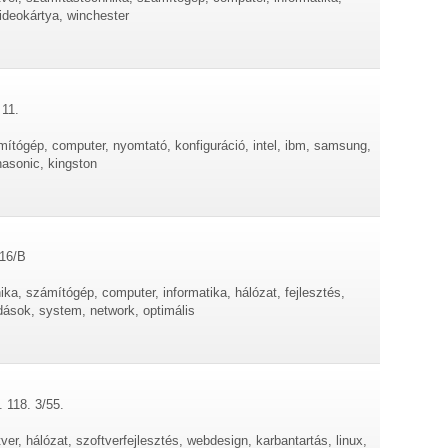
videokártya, winchester
 11.
ítógép, computer, nyomtató, konfiguráció, intel, ibm, samsung,
anasonic, kingston
 16/B
ka, számítógép, computer, informatika, hálózat, fejlesztés,
dások, system, network, optimális
 118. 3/55.
ver, hálózat, szoftverfejlesztés, webdesign, karbantartás, linux,