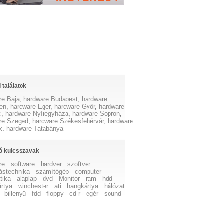
 találatok
re Baja
,
hardware Budapest
,
hardware
en
,
hardware Eger
,
hardware Győr
,
hardware
c
,
hardware Nyíregyháza
,
hardware Sopron
,
re Szeged
,
hardware Székesfehérvár
,
hardware
k
,
hardware Tatabánya
ó kulcsszavak
re
software
hardver
szoftver
ástechnika
számítógép
computer
tika
alaplap
dvd
Monitor
ram
hdd
ártya
winchester
ati
hangkártya
hálózat
billenyü
fdd
floppy
cd r
egér
sound