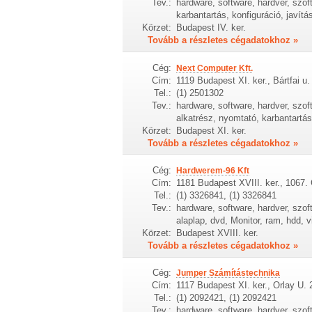
Tev.:
hardware, software, hardver, szof
karbantartás, konfiguráció, javít
Körzet:
Budapest IV. ker.
Tovább a részletes cégadatokhoz »
Cég:
Next Computer Kft.
Cím:
1119 Budapest XI. ker., Bártfai u.
Tel.:
(1) 2501302
Tev.:
hardware, software, hardver, szof
alkatrész, nyomtató, karbantartás,
Körzet:
Budapest XI. ker.
Tovább a részletes cégadatokhoz »
Cég:
Hardwerem-96 Kft
Cím:
1181 Budapest XVIII. ker., 1067.
Tel.:
(1) 3326841, (1) 3326841
Tev.:
hardware, software, hardver, szof
alaplap, dvd, Monitor, ram, hdd, 
Körzet:
Budapest XVIII. ker.
Tovább a részletes cégadatokhoz »
Cég:
Jumper Számítástechnika
Cím:
1117 Budapest XI. ker., Orlay U. 
Tel.:
(1) 2092421, (1) 2092421
Tev.:
hardware, software, hardver, szof