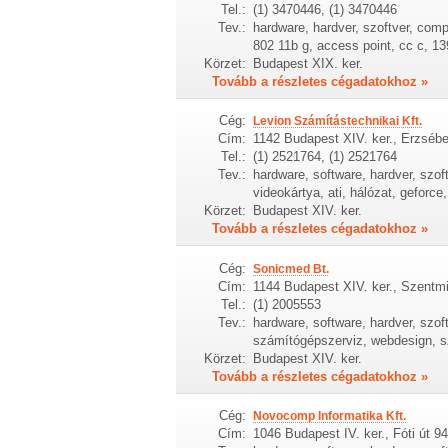
Tel.:
(1) 3470446, (1) 3470446
Tev.:
hardware, hardver, szoftver, compu
802 11b g, access point, cc c, 1
Körzet:
Budapest XIX. ker.
Tovább a részletes cégadatokhoz »
Cég:
Levion Számítástechnikai Kft.
Cím:
1142 Budapest XIV. ker., Erzsébe
Tel.:
(1) 2521764, (1) 2521764
Tev.:
hardware, software, hardver, szof
videokártya, ati, hálózat, geforce,
Körzet:
Budapest XIV. ker.
Tovább a részletes cégadatokhoz »
Cég:
Sonicmed Bt.
Cím:
1144 Budapest XIV. ker., Szentmih
Tel.:
(1) 2005553
Tev.:
hardware, software, hardver, szoft
számítógépszerviz, webdesign, sz
Körzet:
Budapest XIV. ker.
Tovább a részletes cégadatokhoz »
Cég:
Novocomp Informatika Kft.
Cím:
1046 Budapest IV. ker., Fóti út 94