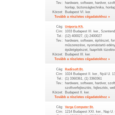
Tev.:
hardware, software, hardver, szof
honlap, biztonságtechnika, honlapké
Körzet:
Budapest VI. ker.
Tovább a részletes cégadatokhoz »
Cég:
Uniporta Kft.
Cím:
1033 Budapest III. ker., Szentend
Tel.:
(12) 400027, (1) 2400027
Tev.:
hardware, software, építészet, for
műszerezése, nyomástartó edénye
épületgépészet, faapríték tüzelé
Körzet:
Budapest III. ker.
Tovább a részletes cégadatokhoz »
Cég:
Radírsoft Bt.
Cím:
1024 Budapest II. ker., Nyúl U. 1
Tel.:
(1) 3360361, (1) 3360361
Tev.:
hardware, software, hardver, szof
szoftverfejlesztés, fejlesztés, web
Körzet:
Budapest II. ker.
Tovább a részletes cégadatokhoz »
Cég:
Varga Computer Bt.
Cím:
1214 Budapest XXI. ker., Nap U. 