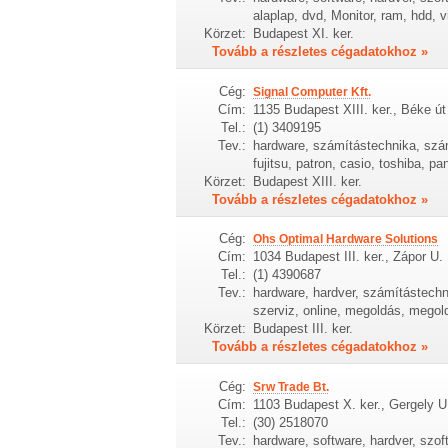
alaplap, dvd, Monitor, ram, hdd, 
Körzet:
Budapest XI. ker.
Tovább a részletes cégadatokhoz »
Cég:
Signal Computer Kft.
Cím:
1135 Budapest XIII. ker., Béke út
Tel.:
(1) 3409195
Tev.:
hardware, számítástechnika, szám
fujitsu, patron, casio, toshiba, p
Körzet:
Budapest XIII. ker.
Tovább a részletes cégadatokhoz »
Cég:
Ohs Optimal Hardware Solutions
Cím:
1034 Budapest III. ker., Zápor U.
Tel.:
(1) 4390687
Tev.:
hardware, hardver, számítástechni
szerviz, online, megoldás, megol
Körzet:
Budapest III. ker.
Tovább a részletes cégadatokhoz »
Cég:
Srw Trade Bt.
Cím:
1103 Budapest X. ker., Gergely U.
Tel.:
(30) 2518070
Tev.:
hardware, software, hardver, szoft