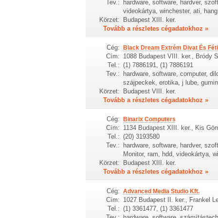
Tev.:
hardware, software, hardver, szof
videokártya, winchester, ati, han
Körzet:
Budapest XIII. ker.
Tovább a részletes cégadatokhoz »
Cég:
Black Dream Extrém Divat És Fét
Cím:
1088 Budapest VIII. ker., Bródy 
Tel.:
(1) 7886191, (1) 7886191
Tev.:
hardware, software, computer, di
szájpeckek, erotika, j lube, gum
Körzet:
Budapest VIII. ker.
Tovább a részletes cégadatokhoz »
Cég:
Binarix Computers
Cím:
1134 Budapest XIII. ker., Kis Gö
Tel.:
(20) 3193580
Tev.:
hardware, software, hardver, szof
Monitor, ram, hdd, videokártya, wi
Körzet:
Budapest XIII. ker.
Tovább a részletes cégadatokhoz »
Cég:
Advanced Media Studio Kft.
Cím:
1027 Budapest II. ker., Frankel L
Tel.:
(1) 3361477, (1) 3361477
Tev.:
hardware, software, számítástechni