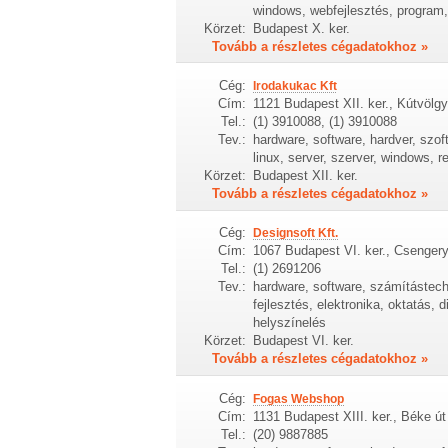
windows, webfejlesztés, program,
Körzet:
Budapest X. ker.
Tovább a részletes cégadatokhoz »
Cég:
Irodakukac Kft
Cím:
1121 Budapest XII. ker., Kútvölgy
Tel.:
(1) 3910088, (1) 3910088
Tev.:
hardware, software, hardver, szoft
linux, server, szerver, windows, r
Körzet:
Budapest XII. ker.
Tovább a részletes cégadatokhoz »
Cég:
Designsoft Kft.
Cím:
1067 Budapest VI. ker., Csengery
Tel.:
(1) 2691206
Tev.:
hardware, software, számítástechni
fejlesztés, elektronika, oktatás, 
helyszínelés
Körzet:
Budapest VI. ker.
Tovább a részletes cégadatokhoz »
Cég:
Fogas Webshop
Cím:
1131 Budapest XIII. ker., Béke út
Tel.:
(20) 9887885