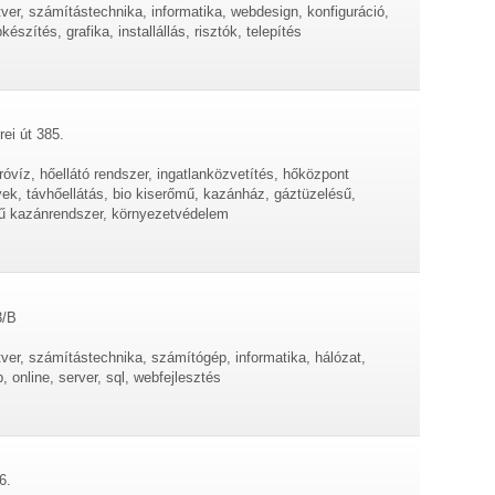
tver, számítástechnika, informatika, webdesign, konfiguráció,
szítés, grafika, installállás, risztók, telepítés
rei út 385.
róvíz, hőellátó rendszer, ingatlanközvetítés, hőközpont
k, távhőellátás, bio kiserőmű, kazánház, gáztüzelésű,
sű kazánrendszer, környezetvédelem
3/B
tver, számítástechnika, számítógép, informatika, hálózat,
, online, server, sql, webfejlesztés
6.