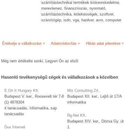
számítástechnikai termékek kiskereskedelme,
merevlemez, finanszírozás, nyomtató,
számítástechnika, érdekességek, szoftver,
számítógép, isdn, vga, hardver, avm, computer
Értékelje a vállalkozást >
Adatmódosítás >
Hibás adat jelentése >
Még nem értékelte senki. Legyen Ön az első!
Hasonló tevékenységű cégek és vállalkozások a közelben
E.On It Hungary Kft.
Mis Consulting Zrt.
Budapest V. ker., Roosevelt tér 7-8
Budapest XII. ker., Lejtő út 17/A
(1) 4878304
informatika
it tanácsadás, informatika, sap
tanácsadás
Rg-Net Kft.
Budapest XIV. ker., Dózsa Gy. út
Dox Internet
1.