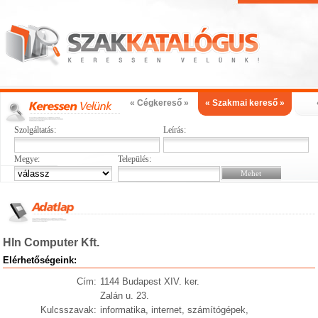
« Cégkereső »
« Szakmai kereső »
Szolgáltatás:
Leírás:
Megye:
Település:
Hln Computer Kft.
Elérhetőségeink:
Cím:
1144 Budapest XIV. ker.
Zalán u. 23.
Kulcsszavak:
informatika, internet, számítógépek,