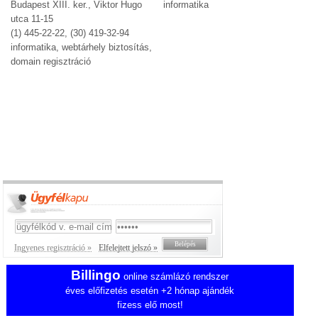
Budapest XIII. ker., Viktor Hugo
informatika
utca 11-15
(1) 445-22-22, (30) 419-32-94
informatika, webtárhely biztosítás,
domain regisztráció
Ingyenes regisztráció »
Elfelejtett jelszó »
Billingo
online számlázó rendszer
éves előfizetés esetén +2 hónap ajándék
fizess elő most!