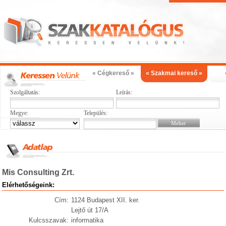
« Cégkereső »
« Szakmai kereső »
Szolgáltatás:
Leírás:
Megye:
Település:
Mis Consulting Zrt.
Elérhetőségeink:
Cím:
1124 Budapest XII. ker.
Lejtő út 17/A
Kulcsszavak:
informatika