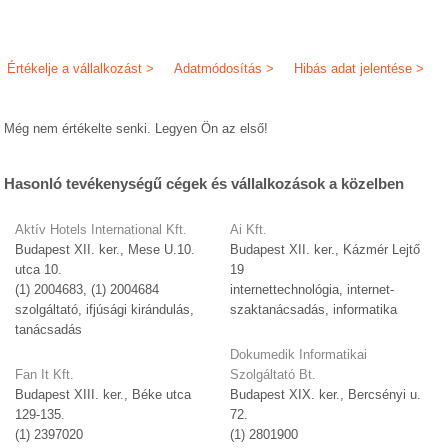
Értékelje a vállalkozást >
Adatmódosítás >
Hibás adat jelentése >
Még nem értékelte senki. Legyen Ön az első!
Hasonló tevékenységű cégek és vállalkozások a közelben
Aktív Hotels International Kft.
Ai Kft.
Budapest XII. ker., Mese U.10.
Budapest XII. ker., Kázmér Lejtő
utca 10.
19
(1) 2004683, (1) 2004684
internettechnológia, internet-
szolgáltató, ifjúsági kirándulás,
szaktanácsadás, informatika
tanácsadás
Dokumedik Informatikai
Fan It Kft.
Szolgáltató Bt.
Budapest XIII. ker., Béke utca
Budapest XIX. ker., Bercsényi u.
129-135.
72.
(1) 2397020
(1) 2801900