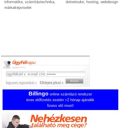
informatika, számítástechnika,
dotnetnuke, hosting, webdesign
márkaképviselet
Ingyenes regisztráció »
Elfelejtett jelszó »
Billingo
online számlázó rendszer
éves előfizetés esetén +2 hónap ajándék
fizess elő most!