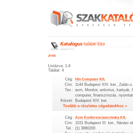
avm
Listázva: 1-4
Találat: 4
Cég:
Hln Computer Kft.
Cím:
1144 Budapest XIV. ker., Zalán u.
Tev.:
avm, Monitor, antivirus, kartyak, 
computer, finanszírozás, nyomta
Körzet:
Budapest XIV. ker.
Tovább a részletes cégadatokhoz »
Cég:
Avm Konferenciatechnika Kft.
Cím:
1031 Budapest III. ker., Nánási út
Tel.:
(1) 3880200