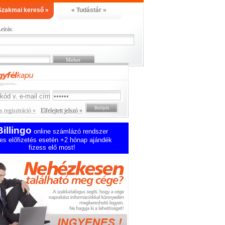
Szakmai kereső »
« Tudástár »
eírás:
 regisztráció »
Elfelejtett jelszó »
Billingo
online számlázó rendszer
es előfizetés esetén +2 hónap ajándék
fizess elő most!