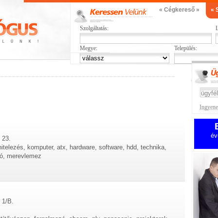
« Cégkereső »
« 
Szolgáltatás:
L
Megye:
Település:
Ingyenes
év
 23.
hitelezés, komputer, atx, hardware, software, hdd, technika,
tó, merevlemez
 1/B.