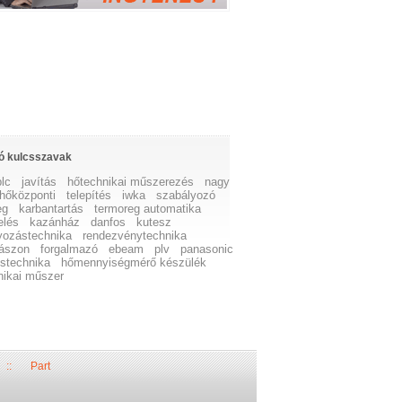
ó kulcsszavak
plc
javítás
hőtechnikai műszerezés
nagy
hőközponti
telepítés
iwka
szabályozó
eg
karbantartás
termoreg automatika
elés
kazánház
danfos
kutesz
yozástechnika
rendezvénytechnika
vászon
forgalmazó
ebeam
plv
panasonic
éstechnika
hőmennyiségmérő készülék
nikai műszer
::
Part