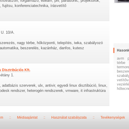
títővászon, forgalmazó, ebeam, plv, panasonic, projektorok,
, fujitsu, konferenciatechnika, írásvetítő
 U. 10/A.
szerezés, nagy térbe, hőközponti, telepítés, iwka, szabályozó
 automatika, beszerelés, kazánház, danfos, kutesz
Hasonl
avm
térbe
termor
 Disztribúciós Kft.
beszer
sétány 1.
szabál
vetítő
vezérl
a, adatbázis szerverek, ulx, antivir, egyedi linux disztibúció, linux,
hőtecn
pdesk rendszer, heterogén rendszerek, vmware, it infrastruktúra
um
::
Médiaajánlat
::
Használat szabályzata
::
Tevékenységek