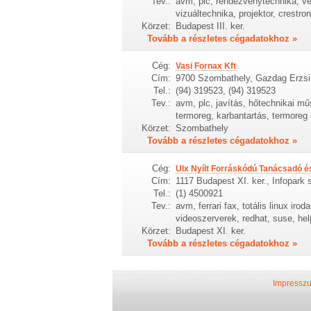
Tev.:
avm, plc, rendezvénytechnika, ve
vizuáltechnika, projektor, crestron
Körzet:
Budapest III. ker.
Tovább a részletes cégadatokhoz »
Cég:
Vasi Fornax Kft
Cím:
9700 Szombathely, Gazdag Erzsi
Tel.:
(94) 319523, (94) 319523
Tev.:
avm, plc, javítás, hőtechnikai mű
termoreg, karbantartás, termoreg
Körzet:
Szombathely
Tovább a részletes cégadatokhoz »
Cég:
Ulx Nyílt Forráskódú Tanácsadó és
Cím:
1117 Budapest XI. ker., Infopark 
Tel.:
(1) 4500921
Tev.:
avm, ferrari fax, totális linux irod
videoszerverek, redhat, suse, hel
Körzet:
Budapest XI. ker.
Tovább a részletes cégadatokhoz »
Impressz