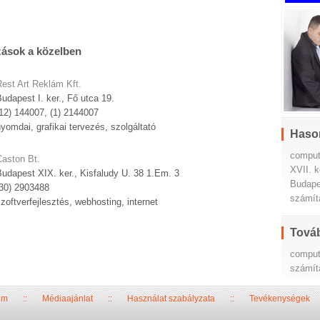
zások a közelben
est Art Reklám Kft.
udapest I. ker., Fő utca 19.
12) 144007, (1) 2144007
yomdai, grafikai tervezés, szolgáltató
Haso
comput
Caston Bt.
XVII. k
udapest XIX. ker., Kisfaludy U. 38 1.Em. 3
Budape
(30) 2903488
számít
zoftverfejlesztés, webhosting, internet
Továb
comput
számít
um
::
Médiaajánlat
::
Használat szabályzata
::
Tevékenységek