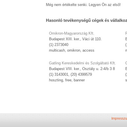
Még nem értékelte senki. Legyen Ön az első!
Hasonló tevékenységű cégek és vállalko
Omikron-Magyarország Kft.
R
Budapest XIII. ker., Váci út 110.
B
(1) 2373040
(
multicash, omikron, access
n
Gatling Kereskedelmi és Szolgáltató Kft.
Budapest VIII. ker., Osztály u. 2-4/b 3 8
B
(1) 3143001, (20) 4399579
hoszting, free, banner
s
Impressz