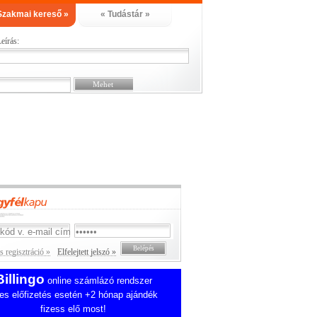
Szakmai kereső »
« Tudástár »
eírás:
 regisztráció »
Elfelejtett jelszó »
Billingo
online számlázó rendszer
es előfizetés esetén +2 hónap ajándék
fizess elő most!