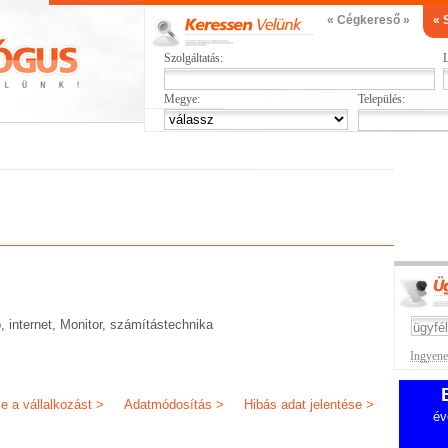
« Cégkereső »
« 
Szolgáltatás:
L
Megye:
Település:
, internet, Monitor, számítástechnika
Ingyenes
je a vállalkozást >
Adatmódosítás >
Hibás adat jelentése >
év