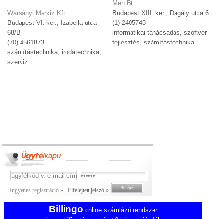
Men Bt.
Warsányi Markiz Kft.
Budapest XIII. ker., Dagály utca 6.
Budapest VI. ker., Izabella utca
(1) 2405743
68/B
informatikai tanácsadás, szoftver
(70) 4561873
fejlesztés, számítástechnika
számítástechnika, irodatechnika,
szerviz
Ingyenes regisztráció »
Elfelejtett jelszó »
Billingo
online számlázó rendszer