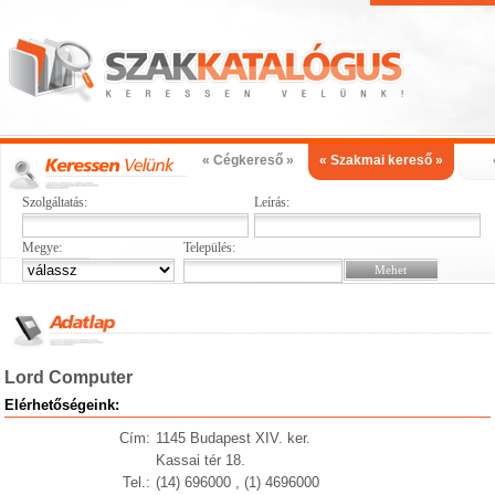
« Cégkereső »
« Szakmai kereső »
Szolgáltatás:
Leírás:
Megye:
Település:
Lord Computer
Elérhetőségeink:
Cím:
1145 Budapest XIV. ker.
Kassai tér 18.
Tel.:
(14) 696000 , (1) 4696000