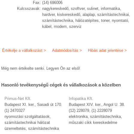
Fax:
(14) 696006
Kulcsszavak:
nagykereskedő, szoftver, sulinet, informatika,
hardver, kiskereskedő, alaplap, számítástechnikai,
számítástechnika, hálózatépítes, toner, nyomtató,
kábel, modem, szerviz
Értékelje a vállalkozást >
Adatmódosítás >
Hibás adat jelentése >
Még nem értékelte senki. Legyen Ön az első!
Hasonló tevékenységű cégek és vállalkozások a közelben
Primus-Net Kft.
Infopatika Kft.
Budapest XI. ker., Sasadi út 170.
Budapest XIV. ker., Angol U. 38.
(1) 2470327
(12) 228079, (1) 2228079
nyomozási szolgáltatások,
elektronika, számítástechnika,
számítástechnikai hálózat
műszaki cikk kereskedelme
üzemeltetés, számítástechnika