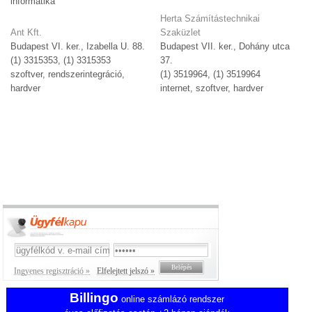
informatika
Herta Számítástechnikai
Ant Kft.
Szaküzlet
Budapest VI. ker., Izabella U. 88.
Budapest VII. ker., Dohány utca
(1) 3315353, (1) 3315353
37.
szoftver, rendszerintegráció,
(1) 3519964, (1) 3519964
hardver
internet, szoftver, hardver
Ingyenes regisztráció »
Elfelejtett jelszó »
Billingo
online számlázó rendszer