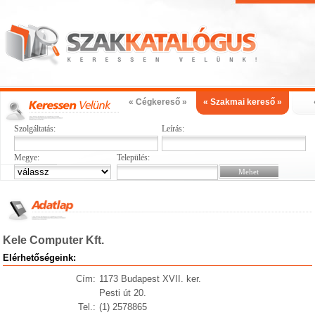
« Cégkereső »
« Szakmai kereső »
Szolgáltatás:
Leírás:
Megye:
Település:
Kele Computer Kft.
Elérhetőségeink:
Cím:
1173 Budapest XVII. ker.
Pesti út 20.
Tel.:
(1) 2578865