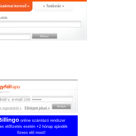
Szakmai kereső »
« Tudástár »
eírás:
 regisztráció »
Elfelejtett jelszó »
Billingo
online számlázó rendszer
es előfizetés esetén +2 hónap ajándék
fizess elő most!