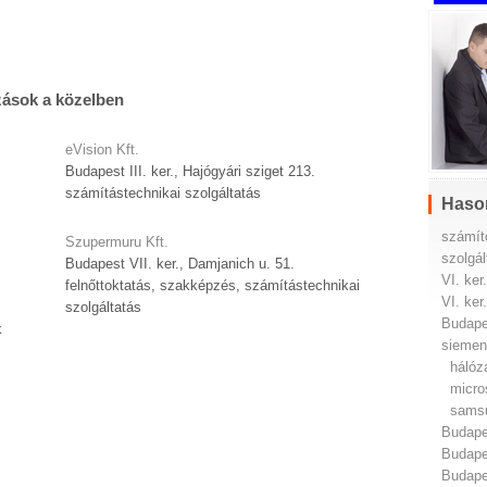
zások a közelben
eVision Kft.
Budapest III. ker., Hajógyári sziget 213.
számítástechnikai szolgáltatás
Haso
számít
Szupermuru Kft.
szolgál
Budapest VII. ker., Damjanich u. 51.
VI. ker
felnőttoktatás, szakképzés, számítástechnikai
VI. ker
szolgáltatás
Budapes
k
siemen
hálóz
micro
samsu
Budapes
Budapes
Budapes