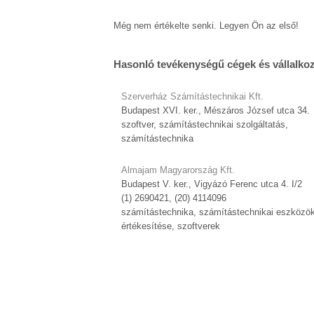
Még nem értékelte senki. Legyen Ön az első!
Hasonló tevékenységű cégek és vállalko
Szerverház Számítástechnikai Kft.
Budapest XVI. ker., Mészáros József utca 34.
szoftver, számítástechnikai szolgáltatás,
számítástechnika
Almajam Magyarország Kft.
Budapest V. ker., Vigyázó Ferenc utca 4. I/2
(1) 2690421, (20) 4114096
számítástechnika, számítástechnikai eszközö
értékesítése, szoftverek