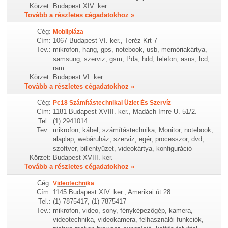
Körzet:
Budapest XIV. ker.
Tovább a részletes cégadatokhoz »
Cég:
Mobilpláza
Cím:
1067 Budapest VI. ker., Teréz Krt 7
Tev.:
mikrofon, hang, gps, notebook, usb, memóriakártya,
samsung, szerviz, gsm, Pda, hdd, telefon, asus, lcd,
ram
Körzet:
Budapest VI. ker.
Tovább a részletes cégadatokhoz »
Cég:
Pc18 Számítástechnikai Üzlet És Szervíz
Cím:
1181 Budapest XVIII. ker., Madách Imre U. 51/2.
Tel.:
(1) 2941014
Tev.:
mikrofon, kábel, számítástechnika, Monitor, notebook,
alaplap, webáruház, szerviz, egér, processzor, dvd,
szoftver, billentyűzet, videokártya, konfiguráció
Körzet:
Budapest XVIII. ker.
Tovább a részletes cégadatokhoz »
Cég:
Videotechnika
Cím:
1145 Budapest XIV. ker., Amerikai út 28.
Tel.:
(1) 7875417, (1) 7875417
Tev.:
mikrofon, video, sony, fényképezőgép, kamera,
videotechnika, videokamera, felhasználói funkciók,