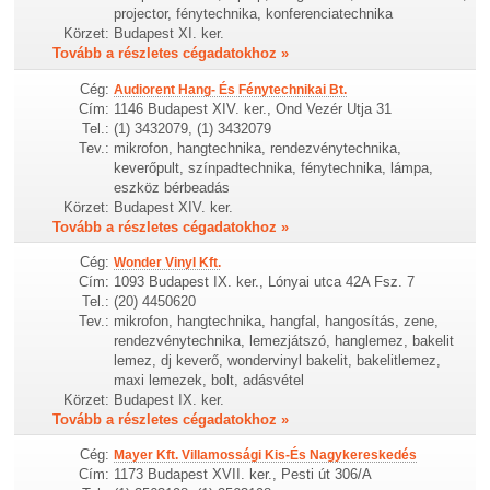
projector, fénytechnika, konferenciatechnika
Körzet:
Budapest XI. ker.
Tovább a részletes cégadatokhoz »
Cég:
Audiorent Hang- És Fénytechnikai Bt.
Cím:
1146 Budapest XIV. ker., Ond Vezér Utja 31
Tel.:
(1) 3432079, (1) 3432079
Tev.:
mikrofon, hangtechnika, rendezvénytechnika,
keverőpult, színpadtechnika, fénytechnika, lámpa,
eszköz bérbeadás
Körzet:
Budapest XIV. ker.
Tovább a részletes cégadatokhoz »
Cég:
Wonder Vinyl Kft.
Cím:
1093 Budapest IX. ker., Lónyai utca 42A Fsz. 7
Tel.:
(20) 4450620
Tev.:
mikrofon, hangtechnika, hangfal, hangosítás, zene,
rendezvénytechnika, lemezjátszó, hanglemez, bakelit
lemez, dj keverő, wondervinyl bakelit, bakelitlemez,
maxi lemezek, bolt, adásvétel
Körzet:
Budapest IX. ker.
Tovább a részletes cégadatokhoz »
Cég:
Mayer Kft. Villamossági Kis-És Nagykereskedés
Cím:
1173 Budapest XVII. ker., Pesti út 306/A