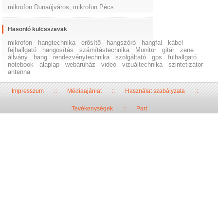
mikrofon Dunaújváros
,
mikrofon Pécs
Hasonló kulcsszavak
mikrofon
hangtechnika
erősítő
hangszóró
hangfal
kábel
fejhallgató
hangosítás
számítástechnika
Monitor
gitár
zene
állvány
hang
rendezvénytechnika
szolgáltató
gps
fülhallgató
notebook
alaplap
webáruház
video
vizuáltechnika
szintetizátor
antenna
Impresszum
::
Médiaajánlat
::
Használat szabályzata
::
Tevékenységek
::
Part