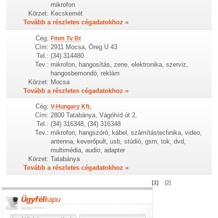
mikrofon
Körzet:
Kecskemét
Tovább a részletes cégadatokhoz »
Cég:
Fmm Tv Bt
Cím:
2911 Mocsa, Öreg U 43
Tel.:
(34) 314480
Tev.:
mikrofon, hangosítás, zene, elektronika, szerviz,
hangosbemondó, reklám
Körzet:
Mocsa
Tovább a részletes cégadatokhoz »
Cég:
V-Hungary Kft.
Cím:
2800 Tatabánya, Vágóhíd út 2.
Tel.:
(34) 316348, (34) 316348
Tev.:
mikrofon, hangszóró, kábel, számítástechnika, video,
antenna, keverőpult, usb, stúdió, gsm, tok, dvd,
multimédia, audio, adapter
Körzet:
Tatabánya
Tovább a részletes cégadatokhoz »
[1]
[2]