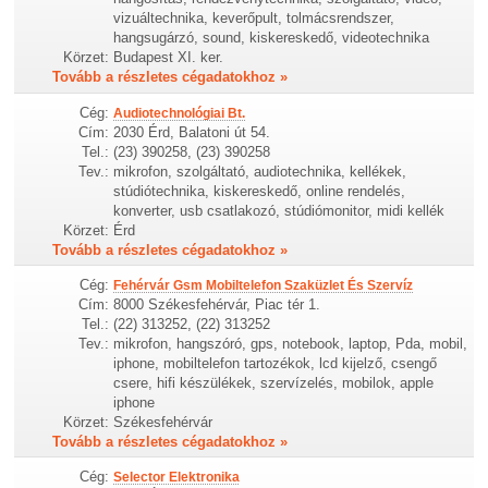
vizuáltechnika, keverőpult, tolmácsrendszer,
hangsugárzó, sound, kiskereskedő, videotechnika
Körzet:
Budapest XI. ker.
Tovább a részletes cégadatokhoz »
Cég:
Audiotechnológiai Bt.
Cím:
2030 Érd, Balatoni út 54.
Tel.:
(23) 390258, (23) 390258
Tev.:
mikrofon, szolgáltató, audiotechnika, kellékek,
stúdiótechnika, kiskereskedő, online rendelés,
konverter, usb csatlakozó, stúdiómonitor, midi kellék
Körzet:
Érd
Tovább a részletes cégadatokhoz »
Cég:
Fehérvár Gsm Mobiltelefon Szaküzlet És Szervíz
Cím:
8000 Székesfehérvár, Piac tér 1.
Tel.:
(22) 313252, (22) 313252
Tev.:
mikrofon, hangszóró, gps, notebook, laptop, Pda, mobil,
iphone, mobiltelefon tartozékok, lcd kijelző, csengő
csere, hifi készülékek, szervízelés, mobilok, apple
iphone
Körzet:
Székesfehérvár
Tovább a részletes cégadatokhoz »
Cég:
Selector Elektronika