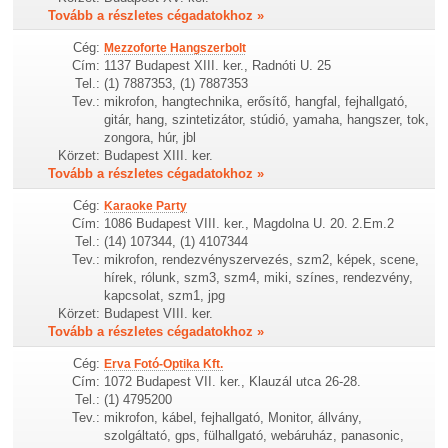
Tovább a részletes cégadatokhoz »
Cég:
Mezzoforte Hangszerbolt
Cím:
1137 Budapest XIII. ker., Radnóti U. 25
Tel.:
(1) 7887353, (1) 7887353
Tev.:
mikrofon, hangtechnika, erősítő, hangfal, fejhallgató,
gitár, hang, szintetizátor, stúdió, yamaha, hangszer, tok,
zongora, húr, jbl
Körzet:
Budapest XIII. ker.
Tovább a részletes cégadatokhoz »
Cég:
Karaoke Party
Cím:
1086 Budapest VIII. ker., Magdolna U. 20. 2.Em.2
Tel.:
(14) 107344, (1) 4107344
Tev.:
mikrofon, rendezvényszervezés, szm2, képek, scene,
hírek, rólunk, szm3, szm4, miki, színes, rendezvény,
kapcsolat, szm1, jpg
Körzet:
Budapest VIII. ker.
Tovább a részletes cégadatokhoz »
Cég:
Erva Fotó-Optika Kft.
Cím:
1072 Budapest VII. ker., Klauzál utca 26-28.
Tel.:
(1) 4795200
Tev.:
mikrofon, kábel, fejhallgató, Monitor, állvány,
szolgáltató, gps, fülhallgató, webáruház, panasonic,