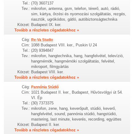
Tel.:
(70) 3607137
Tev.:
mikrofon, antenna, gsm, telefon, térerő, autó, rádió,
sim, kártya, őrzési és nyomozási szolgáltatás, rezgés,
riasztók, ugrókódos, gátló, autóbiztonságtechnika
Körzet:
Budapest IX. ker.
Tovább a részletes cégadatokhoz »
Cég:
Re-Va Studio
Cím:
1088 Budapest VIII. ker., Puskin U 24
Tel.:
(20) 9394847
Tev.:
mikrofon, hangtechnika, hang, hangfelvétel, televízió,
hangmérnök, hangmérnöki szolgáltatás, felvétel,
mikroport, filmgyártás
Körzet:
Budapest VIII. ker.
Tovább a részletes cégadatokhoz »
Cég:
Pannónia Stúdió
Cím:
1021 Budapest II. ker., Budapest, Hűvösvölgyi út 54.
VI. Ép
Tel.:
(30) 7373375
Tev.:
mikrofon, zene, hang, keverőpult, stúdió, keverő,
hangfelvétel, sound, pannónia stúdió, hangstúdió,
mastering, last minute, keverés, recording, együttes
Körzet:
Budapest II. ker.
Tovább a részletes cégadatokhoz »