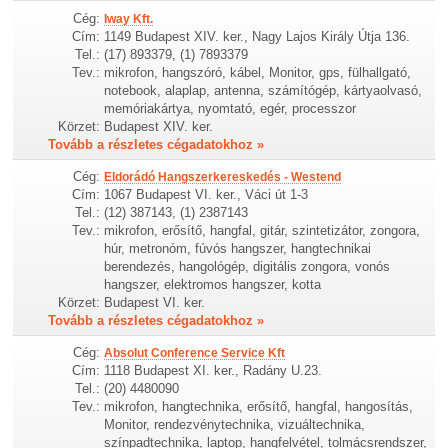
Cég:
Iway Kft.
Cím:
1149 Budapest XIV. ker., Nagy Lajos Király Útja 136.
Tel.:
(17) 893379, (1) 7893379
Tev.:
mikrofon, hangszóró, kábel, Monitor, gps, fülhallgató,
notebook, alaplap, antenna, számítógép, kártyaolvasó,
memóriakártya, nyomtató, egér, processzor
Körzet:
Budapest XIV. ker.
Tovább a részletes cégadatokhoz »
Cég:
Eldorádó Hangszerkereskedés - Westend
Cím:
1067 Budapest VI. ker., Váci út 1-3
Tel.:
(12) 387143, (1) 2387143
Tev.:
mikrofon, erősítő, hangfal, gitár, szintetizátor, zongora,
húr, metronóm, fúvós hangszer, hangtechnikai
berendezés, hangológép, digitális zongora, vonós
hangszer, elektromos hangszer, kotta
Körzet:
Budapest VI. ker.
Tovább a részletes cégadatokhoz »
Cég:
Absolut Conference Service Kft
Cím:
1118 Budapest XI. ker., Radány U.23.
Tel.:
(20) 4480090
Tev.:
mikrofon, hangtechnika, erősítő, hangfal, hangosítás,
Monitor, rendezvénytechnika, vizuáltechnika,
színpadtechnika, laptop, hangfelvétel, tolmácsrendszer,