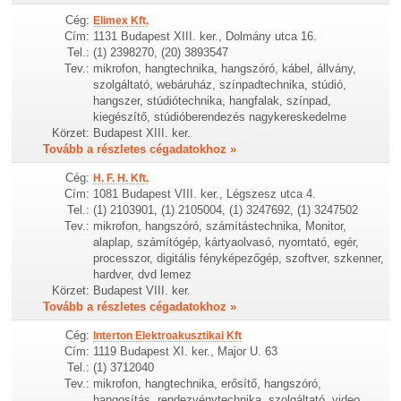
Cég:
Elimex Kft.
Cím:
1131 Budapest XIII. ker., Dolmány utca 16.
Tel.:
(1) 2398270, (20) 3893547
Tev.:
mikrofon, hangtechnika, hangszóró, kábel, állvány,
szolgáltató, webáruház, színpadtechnika, stúdió,
hangszer, stúdiótechnika, hangfalak, színpad,
kiegészítő, stúdióberendezés nagykereskedelme
Körzet:
Budapest XIII. ker.
Tovább a részletes cégadatokhoz »
Cég:
H. F. H. Kft.
Cím:
1081 Budapest VIII. ker., Légszesz utca 4.
Tel.:
(1) 2103901, (1) 2105004, (1) 3247692, (1) 3247502
Tev.:
mikrofon, hangszóró, számítástechnika, Monitor,
alaplap, számítógép, kártyaolvasó, nyomtató, egér,
processzor, digitális fényképezőgép, szoftver, szkenner,
hardver, dvd lemez
Körzet:
Budapest VIII. ker.
Tovább a részletes cégadatokhoz »
Cég:
Interton Elektroakusztikai Kft
Cím:
1119 Budapest XI. ker., Major U. 63
Tel.:
(1) 3712040
Tev.:
mikrofon, hangtechnika, erősítő, hangszóró,
hangosítás, rendezvénytechnika, szolgáltató, video,