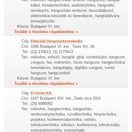
kábel, híradástechnika, audiotechnika, hangváltó,
távirányító, hangosítási rendszer, távszabályozó,
elektronikai készülék és berendezés, hangfalállvány,
lemezjátszótű
Körzet:
Budapest VI. ker.
Tovább a részletes cégadatokhoz »
Cég:
Eldorádó Hangszerkereskedés
Cím:
1066 Budapest VI. ker., Teréz Krt. 34.
Tel.:
(12) 175613, (1) 2175613
Tev.:
mikrofon, erősítő, hangfal, gitár, szintetizátor, hangszer,
zongora, húr, metronóm, fúvós hangszer, hangtechnikai
berendezés, hangológép, digitális zongora, vonós
hangszer, hangszerbolt
Körzet:
Budapest VI. ker.
Tovább a részletes cégadatokhoz »
Cég:
El-Vision Kft.
Cím:
1147 Budapest XIV. ker., Deés utca 20/A
Tel.:
(20) 8086082
Tev.:
mikrofon, hangtechnika, hangosítás,
rendezvénytechnika, vizuáltechnika, fénytechnika,
projektor, konferenciatechnika, vetítés,
tolmácstechnika, tolmács, konferencia, tolmácsolás,
szavazástechnika, szavazógép