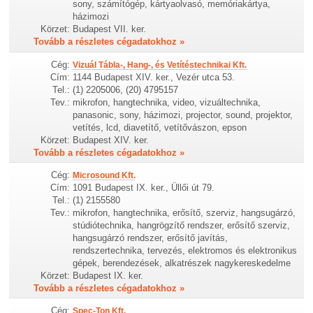
sony, számítógép, kártyaolvasó, memóriakártya,
házimozi
Körzet:
Budapest VII. ker.
Tovább a részletes cégadatokhoz »
Cég:
Vizuál Tábla-, Hang-, és Vetítéstechnikai Kft.
Cím:
1144 Budapest XIV. ker., Vezér utca 53.
Tel.:
(1) 2205006, (20) 4795157
Tev.:
mikrofon, hangtechnika, video, vizuáltechnika,
panasonic, sony, házimozi, projector, sound, projektor,
vetítés, lcd, diavetítő, vetítővászon, epson
Körzet:
Budapest XIV. ker.
Tovább a részletes cégadatokhoz »
Cég:
Microsound Kft.
Cím:
1091 Budapest IX. ker., Üllői út 79.
Tel.:
(1) 2155580
Tev.:
mikrofon, hangtechnika, erősítő, szerviz, hangsugárzó,
stúdiótechnika, hangrögzítő rendszer, erősítő szerviz,
hangsugárzó rendszer, erősítő javítás,
rendszertechnika, tervezés, elektromos és elektronikus
gépek, berendezések, alkatrészek nagykereskedelme
Körzet:
Budapest IX. ker.
Tovább a részletes cégadatokhoz »
Cég:
Spec-Ton Kft.