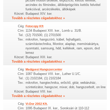
picture motion browser, expozíció, kettős felvétel,
arcindex és filmindex, állóképrögzítés kettős felvétel
funkcióval, arcérzékelés, állóképek
Körzet:
Budapest XIV. ker.
Tovább a részletes cégadatokhoz »
Cég:
Fotocopy Kft
Cím:
1134 Budapest XIII. ker., Lomb u. 31/B.
Tel.:
(12) 701500, (1) 2701500
Tev.:
mikrofon, hangszóró, kábel, fejhallgató,
számítástechnika, Monitor, alaplap, memóriakártya,
nyomtató, samsung, hdd, kellékek, ram, epson, dvd
lemez
Körzet:
Budapest XIII. ker.
Tovább a részletes cégadatokhoz »
Cég:
Medgyesi Hangszercenter
Cím:
1087 Budapest VIII. ker., Luther U.1/C.
Tel.:
(1) 2102184, (1) 2102184
Tev.:
mikrofon, hangtechnika, erősítő, gitár, webáruház,
szintetizátor, hangszer, mixer, dob, hangszerbolt, on line
Körzet:
Budapest VIII. ker.
Tovább a részletes cégadatokhoz »
Cég:
Vi-Dor 2002 Kft.
Cím:
1095 Budapest IX. ker., Soroksári út 110-112