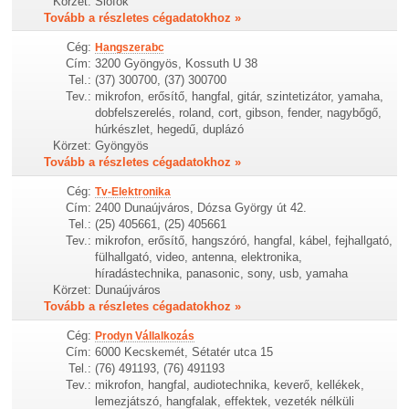
Körzet:
Siófok
Tovább a részletes cégadatokhoz »
Cég:
Hangszerabc
Cím:
3200 Gyöngyös, Kossuth U 38
Tel.:
(37) 300700, (37) 300700
Tev.:
mikrofon, erősítő, hangfal, gitár, szintetizátor, yamaha,
dobfelszerelés, roland, cort, gibson, fender, nagybőgő,
húrkészlet, hegedű, duplázó
Körzet:
Gyöngyös
Tovább a részletes cégadatokhoz »
Cég:
Tv-Elektronika
Cím:
2400 Dunaújváros, Dózsa György út 42.
Tel.:
(25) 405661, (25) 405661
Tev.:
mikrofon, erősítő, hangszóró, hangfal, kábel, fejhallgató,
fülhallgató, video, antenna, elektronika,
híradástechnika, panasonic, sony, usb, yamaha
Körzet:
Dunaújváros
Tovább a részletes cégadatokhoz »
Cég:
Prodyn Vállalkozás
Cím:
6000 Kecskemét, Sétatér utca 15
Tel.:
(76) 491193, (76) 491193
Tev.:
mikrofon, hangfal, audiotechnika, keverő, kellékek,
lemezjátszó, hangfalak, effektek, vezeték nélküli