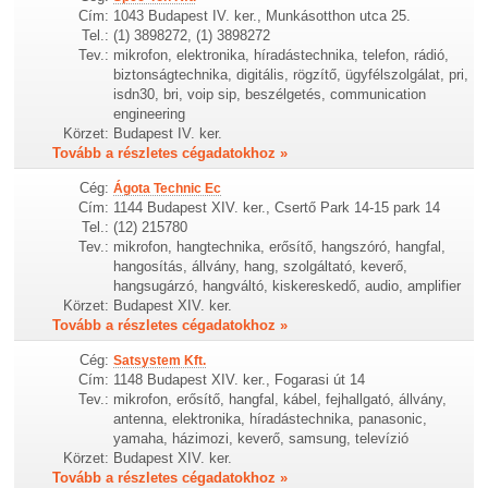
Cím:
1043 Budapest IV. ker., Munkásotthon utca 25.
Tel.:
(1) 3898272, (1) 3898272
Tev.:
mikrofon, elektronika, híradástechnika, telefon, rádió,
biztonságtechnika, digitális, rögzítő, ügyfélszolgálat, pri,
isdn30, bri, voip sip, beszélgetés, communication
engineering
Körzet:
Budapest IV. ker.
Tovább a részletes cégadatokhoz »
Cég:
Ágota Technic Ec
Cím:
1144 Budapest XIV. ker., Csertő Park 14-15 park 14
Tel.:
(12) 215780
Tev.:
mikrofon, hangtechnika, erősítő, hangszóró, hangfal,
hangosítás, állvány, hang, szolgáltató, keverő,
hangsugárzó, hangváltó, kiskereskedő, audio, amplifier
Körzet:
Budapest XIV. ker.
Tovább a részletes cégadatokhoz »
Cég:
Satsystem Kft.
Cím:
1148 Budapest XIV. ker., Fogarasi út 14
Tev.:
mikrofon, erősítő, hangfal, kábel, fejhallgató, állvány,
antenna, elektronika, híradástechnika, panasonic,
yamaha, házimozi, keverő, samsung, televízió
Körzet:
Budapest XIV. ker.
Tovább a részletes cégadatokhoz »