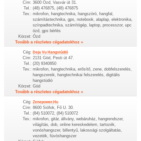
Cím:
3600 Ózd, Vasvár út 31.
Tel.:
(48) 476875, (48) 476875
Tev.:
mikrofon, hangtechnika, hangszóró, hangfal,
számítástechnika, gps, notebook, alaplap, elektronika,
színpadtechnika, számítógép, laptop, processzor, upc
ózd, gps bérlés
Körzet:
Ózd
Tovább a részletes cégadatokhoz »
Cég:
Deja Vu Hangstúdió
Cím:
2131 Göd, Pesti út 47.
Tel.:
(20) 9340850
Tev.:
mikrofon, hangtechnika, erősítő, zene, dobfelszerelés,
hangszereik, hangtechnikai felszerelés, digitális
hangstúdió
Körzet:
Göd
Tovább a részletes cégadatokhoz »
Cég:
Zenepower.Hu
Cím:
8600 Siófok, Fő U. 30.
Tel.:
(84) 510072, (84) 510072
Tev.:
mikrofon, gitár, állvány, webáruház, hangrendszer,
világítás, dob, online kereskedelem, tartozék,
vonóshangszer, billentyű, lakossági szolgáltatás,
vezeték, fúvóshangszer