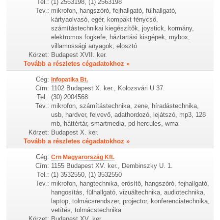
Tel.:
(1) 2563198, (1) 2563198
Tev.:
mikrofon, hangszóró, fejhallgató, fülhallgató,
kártyaolvasó, egér, kompakt fénycső,
számítástechnikai kiegészítők, joystick, kormány,
elektromos fogkefe, háztartási kisgépek, mybox,
villamossági anyagok, elosztó
Körzet:
Budapest XVII. ker.
Tovább a részletes cégadatokhoz »
Cég:
Infopatika Bt.
Cím:
1102 Budapest X. ker., Kolozsvári U 37.
Tel.:
(30) 2004568
Tev.:
mikrofon, számítástechnika, zene, híradástechnika,
usb, hardver, felvevő, adathordozó, lejátszó, mp3, 128
mb, háttértár, smartmedia, pd hercules, wma
Körzet:
Budapest X. ker.
Tovább a részletes cégadatokhoz »
Cég:
Crn Magyarország Kft.
Cím:
1155 Budapest XV. ker., Dembinszky U. 1.
Tel.:
(1) 3532550, (1) 3532550
Tev.:
mikrofon, hangtechnika, erősítő, hangszóró, fejhallgató,
hangosítás, fülhallgató, vizuáltechnika, audiotechnika,
laptop, tolmácsrendszer, projector, konferenciatechnika,
vetítés, tolmácstechnika
Körzet:
Budapest XV. ker.