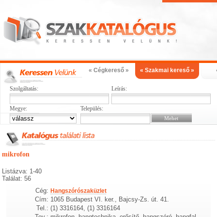
« Cégkereső »
« Szakmai kereső »
Szolgáltatás:
Leírás:
Megye:
Település:
mikrofon
Listázva: 1-40
Találat: 56
Cég:
Hangszórószaküzlet
Cím:
1065 Budapest VI. ker., Bajcsy-Zs. út. 41.
Tel.:
(1) 3316164, (1) 3316164
Tev.:
mikrofon, hangtechnika, erősítő, hangszóró, hangfal,