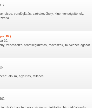
. 7
r, disco, vendéglátás, szórakozóhely, klub, vendéglátóhely,
izzéria
pon Bt.)
ca 10.
vány, zeneszerző, tehetségkutatás, mővészek, művészeti ágazat
15.
cert, album, együttes, fellépés
 102.
ág, rádió, hangtechnika, rádiós szolgáltatás, hír, rádióállomás,