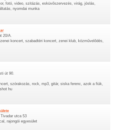
, fotó, video, szitázás, esküvőszervezés, virág, jóslás,
gáltatás, nyomdai munka
kar
t 20/A.
enei koncert, szabadtéri koncert, zenei klub, közművelődés,
ti út 90.
cert, szórakozás, rock, mp3, gitár, siska ferenc, azok a fiúk,
 shot hu
ülete
 Tivadar utca 53
al, rajongói egyesület