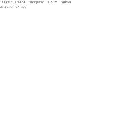
klasszikus zene
hangszer
album
műsor
és zeneműkiadó