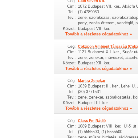
Cég:
Club Seven Kft.
Cím:
1072 Budapest VII. ker., Akácfa U
Tel.:
(1) 4789030
Tev.:
zene, szórakozás, szórakoztatóipa
party, zenés étterem, vendéglő, p
Körzet:
Budapest VII. ker.
Tovább a részletes cégadatokhoz »
Cég:
Cökxpon Ambient Társaság (Cökx
Cím:
1121 Budapest XII. ker., Sugár ut
Tev.:
zene, zenekar, művészet, alapít
Körzet:
Budapest XII. ker.
Tovább a részletes cégadatokhoz »
Cég:
Mantra Zenekar
Cím:
1039 Budapest III. ker., Lehel U. 
Tel.:
(30) 3771531
Tev.:
zene, zenekar, szórakoztatás, kon
Körzet:
Budapest III. ker.
Tovább a részletes cégadatokhoz »
Cég:
Class Fm Rádió
Cím:
1089 Budapest VIII. ker., Üllői út
Tel.:
(1) 5555500, (1) 5555500
Tev.:
zene, műsor, hirdetés, rádiótársas