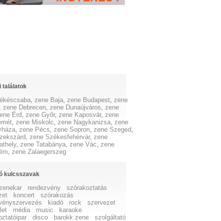
 találatok
ékéscsaba
,
zene Baja
,
zene Budapest
,
zene
,
zene Debrecen
,
zene Dunaújváros
,
zene
ene Érd
,
zene Győr
,
zene Kaposvár
,
zene
emét
,
zene Miskolc
,
zene Nagykanizsa
,
zene
yháza
,
zene Pécs
,
zene Sopron
,
zene Szeged
,
zekszárd
,
zene Székesfehérvár
,
zene
thely
,
zene Tatabánya
,
zene Vác
,
zene
rém
,
zene Zalaegerszeg
ó kulcsszavak
zenekar
rendezvény
szórakoztatás
zet
koncert
szórakozás
vényszervezés
kiadó
rock
szervezet
let
média
music
karaoke
oztatóipar
disco
barokk zene
szolgáltató