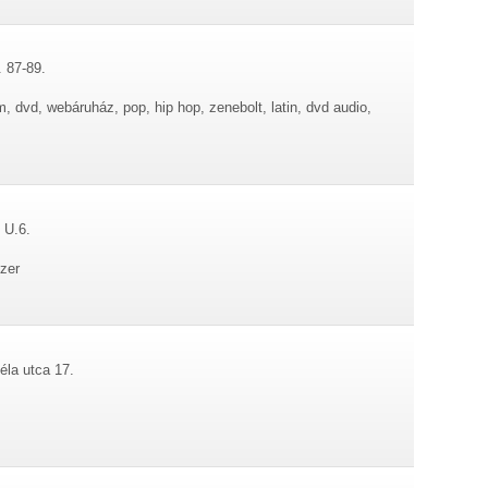
. 87-89.
, dvd, webáruház, pop, hip hop, zenebolt, latin, dvd audio,
 U.6.
zer
éla utca 17.