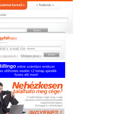
Szakmai kereső »
« Tudástár »
eírás:
 regisztráció »
Elfelejtett jelszó »
Billingo
online számlázó rendszer
es előfizetés esetén +2 hónap ajándék
fizess elő most!