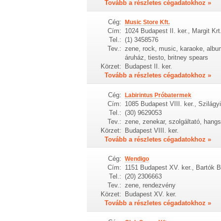
Tovább a részletes cégadatokhoz »
Cég:
Music Store Kft.
Cím:
1024 Budapest II. ker., Margit Krt
Tel.:
(1) 3458576
Tev.:
zene, rock, music, karaoke, album
áruház, tiesto, britney spears
Körzet:
Budapest II. ker.
Tovább a részletes cégadatokhoz »
Cég:
Labirintus Próbatermek
Cím:
1085 Budapest VIII. ker., Szilágyi
Tel.:
(30) 9629053
Tev.:
zene, zenekar, szolgáltató, hangs
Körzet:
Budapest VIII. ker.
Tovább a részletes cégadatokhoz »
Cég:
Wendigo
Cím:
1151 Budapest XV. ker., Bartók B
Tel.:
(20) 2306663
Tev.:
zene, rendezvény
Körzet:
Budapest XV. ker.
Tovább a részletes cégadatokhoz »