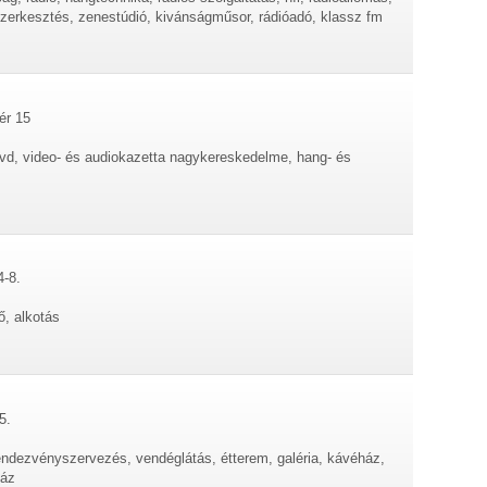
zerkesztés, zenestúdió, kivánságműsor, rádióadó, klassz fm
ér 15
 dvd, video- és audiokazetta nagykereskedelme, hang- és
4-8.
ő, alkotás
5.
ndezvényszervezés, vendéglátás, étterem, galéria, kávéház,
ház