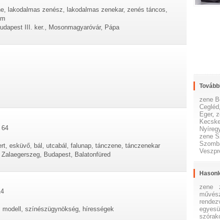
ne, lakodalmas zenész, lakodalmas zenekar, zenés táncos,
om
udapest III. ker., Mosonmagyaróvár, Pápa
További
zene B
Cegléd
Eger
,
z
Kecsk
 64
Nyíreg
zene S
Szomba
rt, esküvő, bál, utcabál, falunap, tánczene, tánczenekar
Veszp
 Zalaegerszeg, Budapest, Balatonfüred
Hasonl
zene
14
művés
rendez
egyesü
 modell, színészügynökség, hírességek
szórak