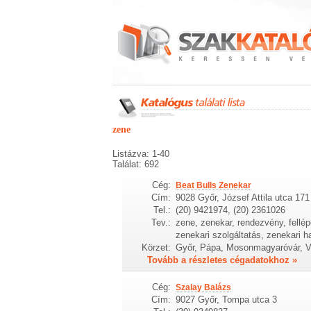
zene
Listázva: 1-40
Találat: 692
Cég:
Beat Bulls Zenekar
Cím:
9028 Győr, József Attila utca 171
Tel.:
(20) 9421974, (20) 2361026
Tev.:
zene, zenekar, rendezvény, fellép
zenekari szolgáltatás, zenekari h
Körzet:
Győr, Pápa, Mosonmagyaróvár, 
Tovább a részletes cégadatokhoz »
Cég:
Szalay Balázs
Cím:
9027 Győr, Tompa utca 3