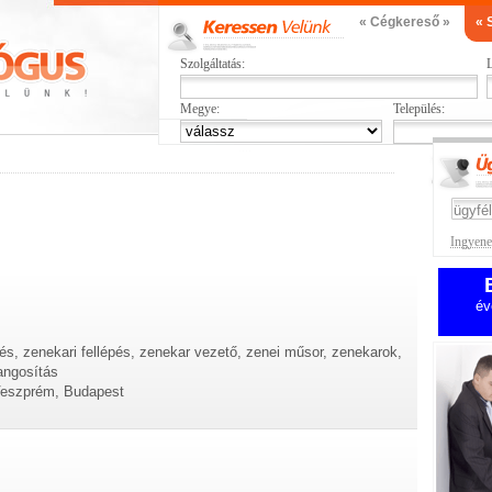
« Cégkereső »
« 
Szolgáltatás:
L
Megye:
Település:
Ingyenes
év
és, zenekari fellépés, zenekar vezető, zenei műsor, zenekarok,
angosítás
Veszprém, Budapest