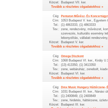
Körzet:
Budapest VII. ker.
Tovább a részletes cégadatokhoz »
Cég:
Pentaton Művész- És Koncertügyn
Cím:
1053 Budapest V. ker., Egyetem t
Tel.:
(1) 4863333, (1) 4863333
Tev.:
zene, rendezvény, művészet, kon
szervezés, kulturális esemény le
lebonyolítás, vállalati rendezvény,
Körzet:
Budapest V. ker.
Tovább a részletes cégadatokhoz »
Cég:
Omega Diszkont
Cím:
1068 Budapest VI. ker., Király U.
Tel.:
(13) 413350, (1) 3413350
Tev.:
zene, webáruház, zenebolt, kiad
Körzet:
Budapest VI. ker.
Tovább a részletes cégadatokhoz »
Cég:
Dmx Music Hungary Háttérzene- És
Cím:
1031 Budapest III. ker., Nánási ú
Tel.:
(1) 2400849, (1) 2400849
Tev.:
zene, hirdetés, háttérzene, üzletv
Körzet:
Budapest III. ker.