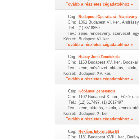
Tovább a részletes cégadatokhoz »
Cég:
Budapesti Operabarát Alapítvány
Cím:
1061 Budapest VI. ker., Andrássy
Tel.:
(1) 3518859
Tev.:
zene, rendezvény, szervezet, egy
Körzet:
Budapest VI. ker.
Tovább a részletes cégadatokhoz »
Cég:
Hubay Jenő Zeneiskola
Cím:
1153 Budapest XV. ker., Bocskai 
Tev.:
zene, művészet, oktatás, iskola
Körzet:
Budapest XV. ker.
Tovább a részletes cégadatokhoz »
Cég:
Kőbányai Zeneiskola
Cím:
1102 Budapest X. ker., Füzér utc
Tel.:
(12) 617497, (1) 2617497
Tev.:
zene, oktatás, iskola, zeneoktatá
Körzet:
Budapest X. ker.
Tovább a részletes cégadatokhoz »
Cég:
Reklám, Informatika Bt
Cím:
1181 Budapest XVIII. ker., Darány