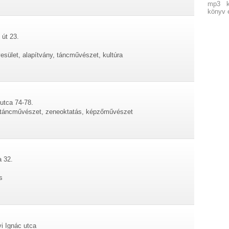
mp3
könyv 
 út 23.
esület, alapítvány, táncművészet, kultúra
utca 74-78.
, táncművészet, zeneoktatás, képzőművészet
a 32.
s
i Ignác utca