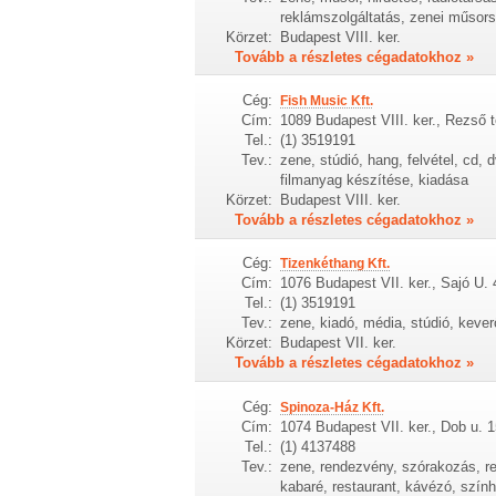
reklámszolgáltatás, zenei műsors
Körzet:
Budapest VIII. ker.
Tovább a részletes cégadatokhoz »
Cég:
Fish Music Kft.
Cím:
1089 Budapest VIII. ker., Rezső t
Tel.:
(1) 3519191
Tev.:
zene, stúdió, hang, felvétel, cd,
filmanyag készítése, kiadása
Körzet:
Budapest VIII. ker.
Tovább a részletes cégadatokhoz »
Cég:
Tizenkéthang Kft.
Cím:
1076 Budapest VII. ker., Sajó U. 
Tel.:
(1) 3519191
Tev.:
zene, kiadó, média, stúdió, kever
Körzet:
Budapest VII. ker.
Tovább a részletes cégadatokhoz »
Cég:
Spinoza-Ház Kft.
Cím:
1074 Budapest VII. ker., Dob u. 1
Tel.:
(1) 4137488
Tev.:
zene, rendezvény, szórakozás, re
kabaré, restaurant, kávézó, szín