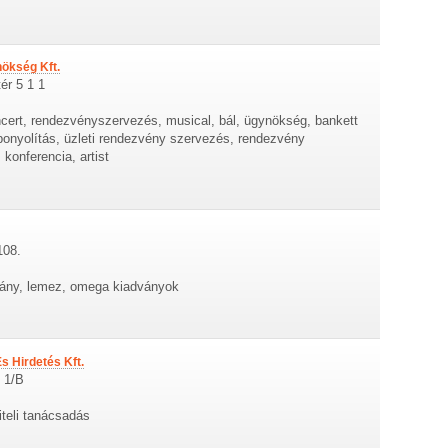
ökség Kft.
ér 5 1 1
cert, rendezvényszervezés, musical, bál, ügynökség, bankett
bonyolítás, üzleti rendezvény szervezés, rendezvény
 konferencia, artist
108.
vány, lemez, omega kiadványok
 Hirdetés Kft.
t 1/B
iteli tanácsadás