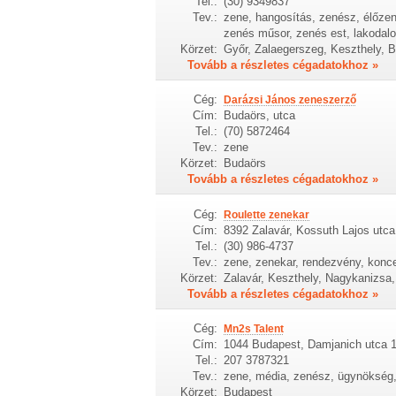
Tel.:
(30) 9349837
Tev.:
zene, hangosítás, zenész, élőze
zenés műsor, zenés est, lakodal
Körzet:
Győr, Zalaegerszeg, Keszthely, B
Tovább a részletes cégadatokhoz »
Cég:
Darázsi János zeneszerző
Cím:
Budaörs, utca
Tel.:
(70) 5872464
Tev.:
zene
Körzet:
Budaörs
Tovább a részletes cégadatokhoz »
Cég:
Roulette zenekar
Cím:
8392 Zalavár, Kossuth Lajos utca
Tel.:
(30) 986-4737
Tev.:
zene, zenekar, rendezvény, konce
Körzet:
Zalavár, Keszthely, Nagykanizsa,
Tovább a részletes cégadatokhoz »
Cég:
Mn2s Talent
Cím:
1044 Budapest, Damjanich utca 
Tel.:
207 3787321
Tev.:
zene, média, zenész, ügynökség,
Körzet:
Budapest