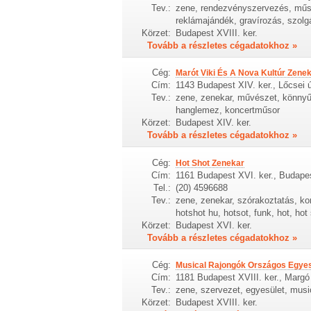
Tev.:
zene, rendezvényszervezés, műsor
reklámajándék, gravírozás, szol
Körzet:
Budapest XVIII. ker.
Tovább a részletes cégadatokhoz »
Cég:
Marót Viki És A Nova Kultúr Zene
Cím:
1143 Budapest XIV. ker., Lőcsei ú
Tev.:
zene, zenekar, művészet, könnyűz
hanglemez, koncertműsor
Körzet:
Budapest XIV. ker.
Tovább a részletes cégadatokhoz »
Cég:
Hot Shot Zenekar
Cím:
1161 Budapest XVI. ker., Budapes
Tel.:
(20) 4596688
Tev.:
zene, zenekar, szórakoztatás, kon
hotshot hu, hotsot, funk, hot, hot
Körzet:
Budapest XVI. ker.
Tovább a részletes cégadatokhoz »
Cég:
Musical Rajongók Országos Egyes
Cím:
1181 Budapest XVIII. ker., Margó
Tev.:
zene, szervezet, egyesület, music
Körzet:
Budapest XVIII. ker.