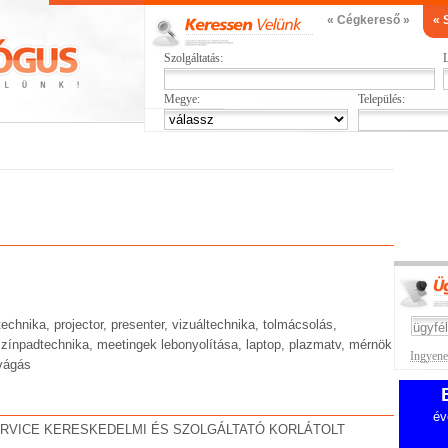
« Cégkereső »
« 
Szolgáltatás:
L
Megye:
Település:
echnika, projector, presenter, vizuáltechnika, tolmácsolás,
zínpadtechnika, meetingek lebonyolítása, laptop, plazmatv, mérnök
Ingyenes
óvágás
év
RVICE KERESKEDELMI ÉS SZOLGÁLTATÓ KORLÁTOLT