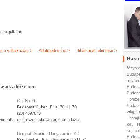
szolgáltatás
je a vállalkozást >
Adatmódosítás >
Hibás adat jelentése >
Haso
fénytec
Budapes
mikrofo
zások a közelben
Budapes
Budapes
preze
Out.Hu Kft.
Budapes
Budapest X. ker., Pilisi 70. U. 70.
világít
(20) 4697073
hangf
nyomtató
élelmiszer, iskolaszer, iratrendezés
ker.
r
konfere
Berghoff Studio - Hungaronline Kft.
Budapes
Budapest VI. ker., Podmaniczky U. 81.