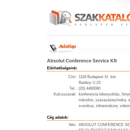
Absolut Conference Service Kft
Elérhetőségeink:
Cím:
1118 Budapest XI. ker.
Radány U.23.
Tel.:
(20) 4480090
Kulcsszavak:
konferencia lebonyolítás, fényt
mikrofon, szavazástechnika, s
scenikus, infrarendszer, vide
Cég adatok:
Név:
ABSOLUT CONFERENCE SE