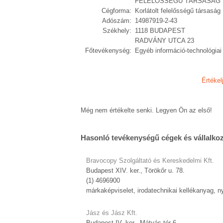
FELELŐSSÉGŰ TÁRSASÁG
Cégforma:
Korlátolt felelősségű társaság
Adószám:
14987919-2-43
Székhely:
1118 BUDAPEST
RADVÁNY UTCA 23
Főtevékenység:
Egyéb információ-technológiai 
Értékel
Még nem értékelte senki. Legyen Ön az első!
Hasonló tevékenységű cégek és vállalko
Bravocopy Szolgáltató és Kereskedelmi Kft.
Budapest XIV. ker., Törökőr u. 78.
(1) 4696900
márkaképviselet, irodatechnikai kellékanyag, 
Jász és Jász Kft.
Budapest IV. ker., Mátyás tér 6.