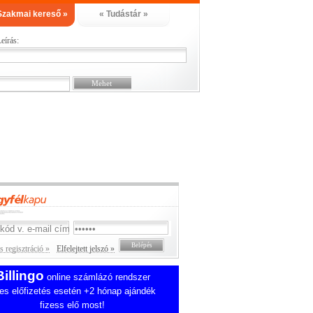
Szakmai kereső »
« Tudástár »
eírás:
 regisztráció »
Elfelejtett jelszó »
Billingo
online számlázó rendszer
es előfizetés esetén +2 hónap ajándék
fizess elő most!