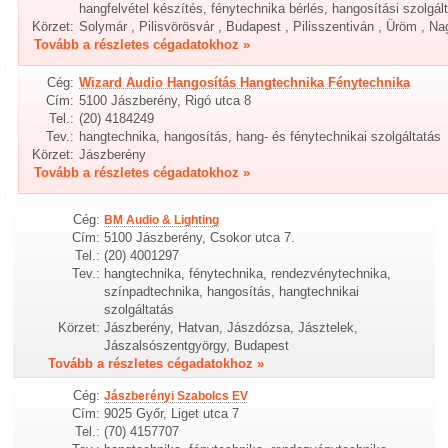
hangfelvétel készítés, fénytechnika bérlés, hangosítási szolgál
Körzet:
Solymár , Pilisvörösvár , Budapest , Pilisszentiván , Üröm , N
Tovább a részletes cégadatokhoz »
Cég:
Wizard Audio Hangosítás Hangtechnika Fénytechnika
Cím:
5100 Jászberény, Rigó utca 8
Tel.:
(20) 4184249
Tev.:
hangtechnika, hangosítás, hang- és fénytechnikai szolgáltatás
Körzet:
Jászberény
Tovább a részletes cégadatokhoz »
Cég:
BM Audio & Lighting
Cím:
5100 Jászberény, Csokor utca 7.
Tel.:
(20) 4001297
Tev.:
hangtechnika, fénytechnika, rendezvénytechnika,
színpadtechnika, hangosítás, hangtechnikai
szolgáltatás
Körzet:
Jászberény, Hatvan, Jászdózsa, Jásztelek,
Jászalsószentgyörgy, Budapest
Tovább a részletes cégadatokhoz »
Cég:
Jászberényi Szabolcs EV
Cím:
9025 Győr, Liget utca 7
Tel.:
(70) 4157707