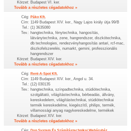
Körzet:
Budapest VI. ker.
Tovább a részletes cégadatokhoz »
Cég:
Páko Kft.
Cím:
1149 Budapest XIV. ker., Nagy Lajos király útja 99/B
Tel.:
(1) 3635080
Tev.:
hangtechnika, fénytechnika, hangosítás,
látványtechnika, zene, hangrendszer, diszkótechnika,
db technologies, rendezvényhangosítás antari, rcf-mac,
diszkofelszerelés, numarkt, gemini, professzionális
hangrendszer
Körzet:
Budapest XIV. ker.
Tovább a részletes cégadatokhoz »
Cég:
Rent-A-Spot Kft.
Cím:
1149 Budapest XIV. ker., Angol u. 34.
Tel.:
(12) 030135
Tev.:
hangtechnika, színpadtechnika, stúdiótechnika,
szolgáltató, világítástechnika, bérbeadás, állvány,
kereskedelem, világítástechnikai, stúdiótechnikai
termék kereskedelme, kiegészítő, philips, termék,
villamossági anyag nagykereskedelme, termékek
Körzet:
Budapest XIV. ker.
Tovább a részletes cégadatokhoz »
Cég:
Dsp System És Számítástechnikai Webáruház