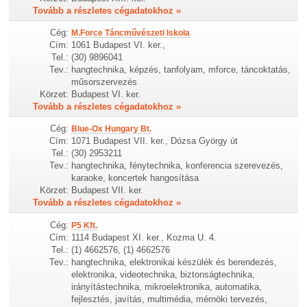
Tovább a részletes cégadatokhoz »
Cég:
M.Force Táncművészeti Iskola
Cím:
1061 Budapest VI. ker.,
Tel.:
(30) 9896041
Tev.:
hangtechnika, képzés, tanfolyam, mforce, táncoktatás,
műsorszervezés
Körzet:
Budapest VI. ker.
Tovább a részletes cégadatokhoz »
Cég:
Blue-Ox Hungary Bt.
Cím:
1071 Budapest VII. ker., Dózsa György út
Tel.:
(30) 2953211
Tev.:
hangtechnika, fénytechnika, konferencia szerevezés,
karaoke, koncertek hangosítása
Körzet:
Budapest VII. ker.
Tovább a részletes cégadatokhoz »
Cég:
P5 Kft.
Cím:
1114 Budapest XI. ker., Kozma U. 4.
Tel.:
(1) 4662576, (1) 4662576
Tev.:
hangtechnika, elektronikai készülék és berendezés,
elektronika, videotechnika, biztonságtechnika,
irányítástechnika, mikroelektronika, automatika,
fejlesztés, javítás, multimédia, mérnöki tervezés,