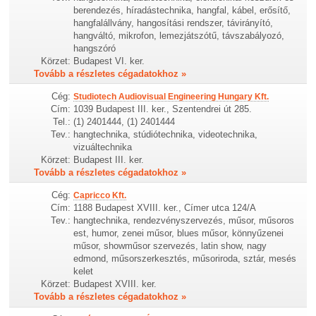
berendezés, híradástechnika, hangfal, kábel, erősítő,
hangfalállvány, hangosítási rendszer, távirányító,
hangváltó, mikrofon, lemezjátszótű, távszabályozó,
hangszóró
Körzet:
Budapest VI. ker.
Tovább a részletes cégadatokhoz »
Cég:
Studiotech Audiovisual Engineering Hungary Kft.
Cím:
1039 Budapest III. ker., Szentendrei út 285.
Tel.:
(1) 2401444, (1) 2401444
Tev.:
hangtechnika, stúdiótechnika, videotechnika,
vizuáltechnika
Körzet:
Budapest III. ker.
Tovább a részletes cégadatokhoz »
Cég:
Capricco Kft.
Cím:
1188 Budapest XVIII. ker., Címer utca 124/A
Tev.:
hangtechnika, rendezvényszervezés, műsor, műsoros
est, humor, zenei műsor, blues műsor, könnyűzenei
műsor, showműsor szervezés, latin show, nagy
edmond, műsorszerkesztés, műsoriroda, sztár, mesés
kelet
Körzet:
Budapest XVIII. ker.
Tovább a részletes cégadatokhoz »