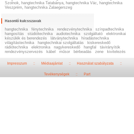
Szolnok
,
hangtechnika Tatabánya
,
hangtechnika Vác
,
hangtechnika
Veszprém
,
hangtechnika Zalaegerszeg
Hasonló kulcsszavak
hangtechnika
fénytechnika
rendezvénytechnika
színpadtechnika
hangosítás
stúdiótechnika
audiotechnika
szolgáltató
elektronikai
készülék és berendezés
látványtechnika
híradástechnika
világítástechnika
hangtechnikai szolgáltatás
kiskereskedő
rádiótechnika
elektronika
nagykereskedő
hangfal
távirányítók
rendezvényszervezés
kábel
műsor
bérbeadás
zene
kivitelezés
Impresszum
::
Médiaajánlat
::
Használat szabályzata
::
Tevékenységek
::
Part