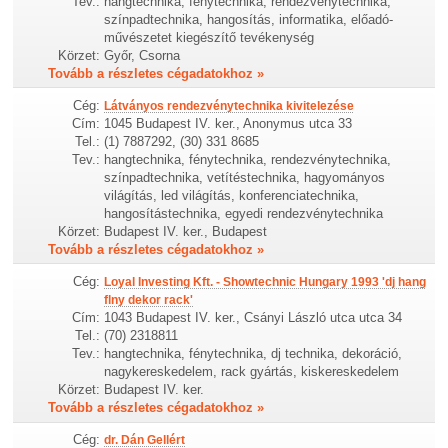
Tev.:
hangtechnika, fénytechnika, rendezvénytechnika,
színpadtechnika, hangosítás, informatika, előadó-
művészetet kiegészítő tevékenység
Körzet:
Győr, Csorna
Tovább a részletes cégadatokhoz »
Cég:
Látványos rendezvénytechnika kivitelezése
Cím:
1045 Budapest IV. ker., Anonymus utca 33
Tel.:
(1) 7887292, (30) 331 8685
Tev.:
hangtechnika, fénytechnika, rendezvénytechnika,
színpadtechnika, vetítéstechnika, hagyományos
világítás, led világítás, konferenciatechnika,
hangosítástechnika, egyedi rendezvénytechnika
Körzet:
Budapest IV. ker., Budapest
Tovább a részletes cégadatokhoz »
Cég:
Loyal Investing Kft. - Showtechnic Hungary 1993 'dj hang
flny dekor rack'
Cím:
1043 Budapest IV. ker., Csányi László utca utca 34
Tel.:
(70) 2318811
Tev.:
hangtechnika, fénytechnika, dj technika, dekoráció,
nagykereskedelem, rack gyártás, kiskereskedelem
Körzet:
Budapest IV. ker.
Tovább a részletes cégadatokhoz »
Cég:
dr. Dán Gellért