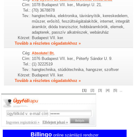
Cím:
1078 Budapest VII. ker., Murányi U. 21.
Tel.:
(70) 3678878
Tev.:
hangtechnika, elektronika, távirányítók, kereskedelem,
műszer, erősítő, feszültségátalakítók, internet, integrált
áramkör, dióda tranzisztor, hobbiáramkörök, elemek,
adapterek, passzív alkatrészek, webáruház
Körzet:
Budapest VII. ker.
Tovább a részletes cégadatokhoz »
Cég:
Absolute! Bt.
Cím:
1076 Budapest VII. ker., Péterfy Sándor U. 9.
Tel.:
(1) 3222519
Tev.:
hangtechnika, stúdiótechnika, hangszer, szoftver
Körzet:
Budapest VII. ker.
Tovább a részletes cégadatokhoz »
[1]
[2]
[3]
[4]
[5]
...
Ingyenes regisztráció »
Elfelejtett jelszó »
Billingo
online számlázó rendszer