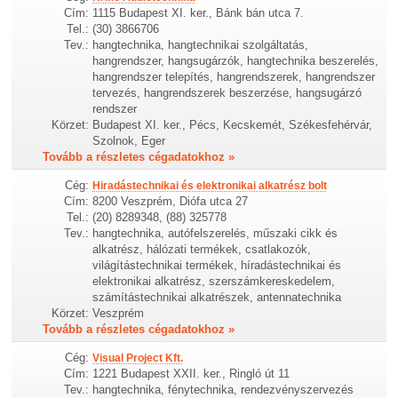
Cím:
1115 Budapest XI. ker., Bánk bán utca 7.
Tel.:
(30) 3866706
Tev.:
hangtechnika, hangtechnikai szolgáltatás,
hangrendszer, hangsugárzók, hangtechnika beszerelés,
hangrendszer telepítés, hangrendszerek, hangrendszer
tervezés, hangrendszerek beszerzése, hangsugárzó
rendszer
Körzet:
Budapest XI. ker., Pécs, Kecskemét, Székesfehérvár,
Szolnok, Eger
Tovább a részletes cégadatokhoz »
Cég:
Hiradástechnikai és elektronikai alkatrész bolt
Cím:
8200 Veszprém, Diófa utca 27
Tel.:
(20) 8289348, (88) 325778
Tev.:
hangtechnika, autófelszerelés, műszaki cikk és
alkatrész, hálózati termékek, csatlakozók,
világítástechnikai termékek, híradástechnikai és
elektronikai alkatrész, szerszámkereskedelem,
számítástechnikai alkatrészek, antennatechnika
Körzet:
Veszprém
Tovább a részletes cégadatokhoz »
Cég:
Visual Project Kft.
Cím:
1221 Budapest XXII. ker., Ringló út 11
Tev.:
hangtechnika, fénytechnika, rendezvényszervezés