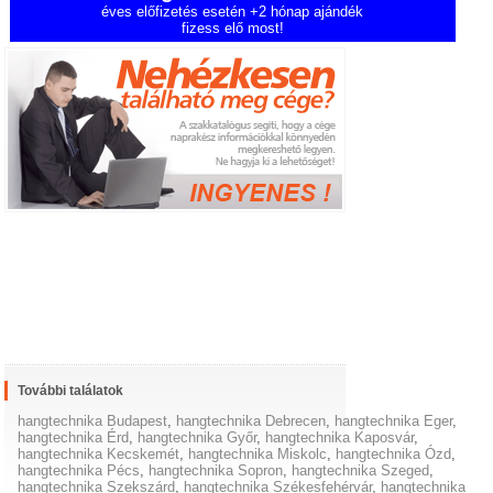
éves előfizetés esetén +2 hónap ajándék
fizess elő most!
További találatok
hangtechnika Budapest
,
hangtechnika Debrecen
,
hangtechnika Eger
,
hangtechnika Érd
,
hangtechnika Győr
,
hangtechnika Kaposvár
,
hangtechnika Kecskemét
,
hangtechnika Miskolc
,
hangtechnika Ózd
,
hangtechnika Pécs
,
hangtechnika Sopron
,
hangtechnika Szeged
,
hangtechnika Szekszárd
,
hangtechnika Székesfehérvár
,
hangtechnika