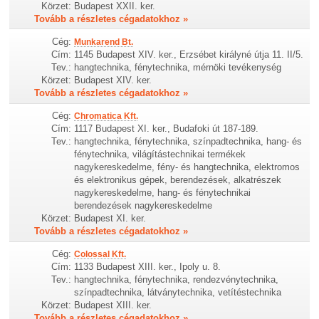
Körzet:
Budapest XXII. ker.
Tovább a részletes cégadatokhoz »
Cég:
Munkarend Bt.
Cím:
1145 Budapest XIV. ker., Erzsébet királyné útja 11. II/5.
Tev.:
hangtechnika, fénytechnika, mérnöki tevékenység
Körzet:
Budapest XIV. ker.
Tovább a részletes cégadatokhoz »
Cég:
Chromatica Kft.
Cím:
1117 Budapest XI. ker., Budafoki út 187-189.
Tev.:
hangtechnika, fénytechnika, színpadtechnika, hang- és
fénytechnika, világítástechnikai termékek
nagykereskedelme, fény- és hangtechnika, elektromos
és elektronikus gépek, berendezések, alkatrészek
nagykereskedelme, hang- és fénytechnikai
berendezések nagykereskedelme
Körzet:
Budapest XI. ker.
Tovább a részletes cégadatokhoz »
Cég:
Colossal Kft.
Cím:
1133 Budapest XIII. ker., Ipoly u. 8.
Tev.:
hangtechnika, fénytechnika, rendezvénytechnika,
színpadtechnika, látványtechnika, vetítéstechnika
Körzet:
Budapest XIII. ker.
Tovább a részletes cégadatokhoz »