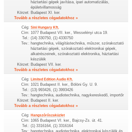
háztartási gépek javítása, ipari automatizálás,
épületvillamosság
Körzet:
Budapest XI. ker.
Tovább a részletes cégadatokhoz »
Cég:
Sini Hungary Kft.
Cím:
1077 Budapest VII. ker., Wesselényi utca 19.
Tel.:
(14) 330750, (1) 4330750
Tev.:
hangtechnika, világítástechnika, műszer, szórakoztató
háztartási gépek, szórakoztató elektronikai gépek,
alkatrészeinek, szórakoztató elektronika, háztartási
készülék
Körzet:
Budapest VII. ker.
Tovább a részletes cégadatokhoz »
Cég:
Limited Edition Audio Kft.
Cím:
1021 Budapest II. ker., Bölöni Gy. U. 9.
Tel.:
(13) 993426, (1) 3993426
Tev.:
hangtechnika, audiotechnika, nagykereskedő, importőr
Körzet:
Budapest II. ker.
Tovább a részletes cégadatokhoz »
Cég:
Hangszórószaküzlet
Cím:
1065 Budapest VI. ker., Bajcsy-Zs. út. 41.
Tel.:
(1) 3316164, (1) 3316164
Tev.:
hangtechnika, audiotechnika, elektronikai készülék és