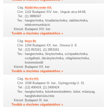
Cég:
Rádió-Recorder Kft.
Cím:
1142 Budapest XIV. ker., Ungvár utca 64-66.
Tel.:
(1) 3888347
Tev.:
hangtechnika, híradástechnika, rádiótechnika,
telekommunikáció
Körzet:
Budapest XIV. ker.
Tovább a részletes cégadatokhoz »
Cég:
Noys Bt.
Cím:
1204 Budapest XX. ker., Orsova U. 8.
Tel.:
(12) 853161, (1) 2853161
Tev.:
hangtechnika, fénytechnika, színpadtechnika,
szolgáltató, látványtechnika, világítástechnika,
kiskereskedő
Körzet:
Budapest XX. ker.
Tovább a részletes cégadatokhoz »
Cég:
He-Ko Kft.
Cím:
1038 Budapest III. ker., Gyöngyvirág U. 31.
Tel.:
(12) 400424, (1) 2400424
Tev.:
hangtechnika, bútorkereskedelem, bútor, műanyag,
hangfelvétel-készítés
Körzet:
Budapest III. ker.
Tovább a részletes cégadatokhoz »