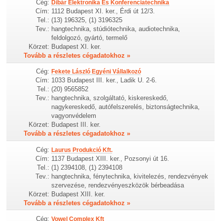
Cég:
Dibár Elektronika És Konferenciatechnika
Cím:
1112 Budapest XI. ker., Érdi út 12/3.
Tel.:
(13) 196325, (1) 3196325
Tev.:
hangtechnika, stúdiótechnika, audiotechnika,
feldolgozó, gyártó, termelő
Körzet:
Budapest XI. ker.
Tovább a részletes cégadatokhoz »
Cég:
Fekete László Egyéni Vállalkozó
Cím:
1033 Budapest III. ker., Ladik U. 2-6.
Tel.:
(20) 9565852
Tev.:
hangtechnika, szolgáltató, kiskereskedő,
nagykereskedő, autófelszerelés, biztonságtechnika,
vagyonvédelem
Körzet:
Budapest III. ker.
Tovább a részletes cégadatokhoz »
Cég:
Laurus Produkció Kft.
Cím:
1137 Budapest XIII. ker., Pozsonyi út 16.
Tel.:
(1) 2394108, (1) 2394108
Tev.:
hangtechnika, fénytechnika, kivitelezés, rendezvények
szervezése, rendezvényeszközök bérbeadása
Körzet:
Budapest XIII. ker.
Tovább a részletes cégadatokhoz »
Cég:
Vowel Complex Kft