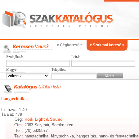
« Cégkereső »
« Szakmai kereső »
Szolgáltatás:
Leírás:
Megye:
Település:
hangtechnika
Listázva: 1-40
Találat: 479
Cég:
Hodi Light & Sound
Cím:
2083 Solymár, Boróka utca
Tel.:
(70) 5825877
Tev.:
hangtechnika, fénytechnika, hangosítás, hang- és fénytechnikai