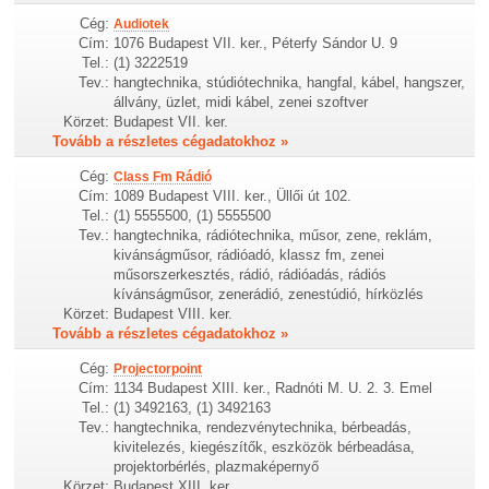
Cég:
Audiotek
Cím:
1076 Budapest VII. ker., Péterfy Sándor U. 9
Tel.:
(1) 3222519
Tev.:
hangtechnika, stúdiótechnika, hangfal, kábel, hangszer,
állvány, üzlet, midi kábel, zenei szoftver
Körzet:
Budapest VII. ker.
Tovább a részletes cégadatokhoz »
Cég:
Class Fm Rádió
Cím:
1089 Budapest VIII. ker., Üllői út 102.
Tel.:
(1) 5555500, (1) 5555500
Tev.:
hangtechnika, rádiótechnika, műsor, zene, reklám,
kivánságműsor, rádióadó, klassz fm, zenei
műsorszerkesztés, rádió, rádióadás, rádiós
kívánságműsor, zenerádió, zenestúdió, hírközlés
Körzet:
Budapest VIII. ker.
Tovább a részletes cégadatokhoz »
Cég:
Projectorpoint
Cím:
1134 Budapest XIII. ker., Radnóti M. U. 2. 3. Emel
Tel.:
(1) 3492163, (1) 3492163
Tev.:
hangtechnika, rendezvénytechnika, bérbeadás,
kivitelezés, kiegészítők, eszközök bérbeadása,
projektorbérlés, plazmaképernyő
Körzet:
Budapest XIII. ker.