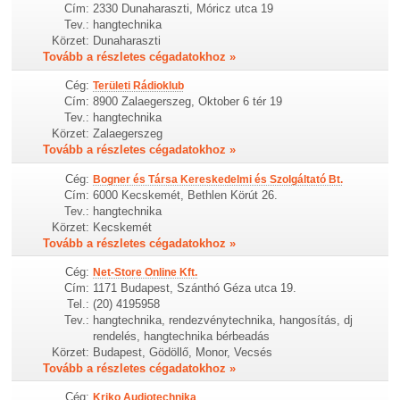
Cím:
2330 Dunaharaszti, Móricz utca 19
Tev.:
hangtechnika
Körzet:
Dunaharaszti
Tovább a részletes cégadatokhoz »
Cég:
Területi Rádioklub
Cím:
8900 Zalaegerszeg, Oktober 6 tér 19
Tev.:
hangtechnika
Körzet:
Zalaegerszeg
Tovább a részletes cégadatokhoz »
Cég:
Bogner és Társa Kereskedelmi és Szolgáltató Bt.
Cím:
6000 Kecskemét, Bethlen Körút 26.
Tev.:
hangtechnika
Körzet:
Kecskemét
Tovább a részletes cégadatokhoz »
Cég:
Net-Store Online Kft.
Cím:
1171 Budapest, Szánthó Géza utca 19.
Tel.:
(20) 4195958
Tev.:
hangtechnika, rendezvénytechnika, hangosítás, dj
rendelés, hangtechnika bérbeadás
Körzet:
Budapest, Gödöllő, Monor, Vecsés
Tovább a részletes cégadatokhoz »
Cég:
Kriko Audiotechnika