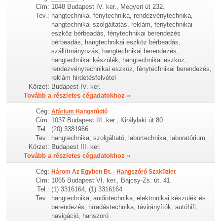
Cím:
1048 Budapest IV. ker., Megyeri út 232.
Tev.:
hangtechnika, fénytechnika, rendezvénytechnika,
hangtechnikai szolgáltatás, reklám, fénytechnikai
eszköz bérbeadás, fénytechnikai berendezés
bérbeadás, hangtechnikai eszköz bérbeadás,
szállítmányozás, hangtechnikai berendezés,
hangtechnikai készülék, hangtechnikai eszköz,
rendezvénytechnikai eszköz, fénytechnikai berendezés,
reklám hirdetésfelvétel
Körzet:
Budapest IV. ker.
Tovább a részletes cégadatokhoz »
Cég:
Afárium Hangstúdió
Cím:
1037 Budapest III. ker., Királylaki út 80.
Tel.:
(20) 3381966
Tev.:
hangtechnika, szolgáltató, labortechnika, laboratórium
Körzet:
Budapest III. ker.
Tovább a részletes cégadatokhoz »
Cég:
Három Az Egyben Bt. - Hangszóró Szaküzlet
Cím:
1065 Budapest VI. ker., Bajcsy-Zs. út. 41.
Tel.:
(1) 3316164, (1) 3316164
Tev.:
hangtechnika, audiotechnika, elektronikai készülék és
berendezés, híradástechnika, távirányítók, autóhifi,
navigáció, hanszoró