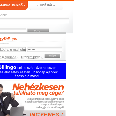
Szakmai kereső »
« Tudástár »
eírás:
 regisztráció »
Elfelejtett jelszó »
Billingo
online számlázó rendszer
es előfizetés esetén +2 hónap ajándék
fizess elő most!