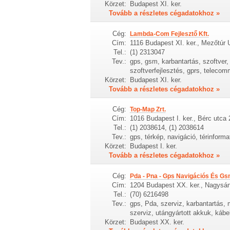
Körzet:
Budapest XI. ker.
Tovább a részletes cégadatokhoz »
Cég:
Lambda-Com Fejlesztő Kft.
Cím:
1116 Budapest XI. ker., Mezőtúr 
Tel.:
(1) 2313047
Tev.:
gps, gsm, karbantartás, szoftver
szoftverfejlesztés, gprs, telecomm
Körzet:
Budapest XI. ker.
Tovább a részletes cégadatokhoz »
Cég:
Top-Map Zrt.
Cím:
1016 Budapest I. ker., Bérc utca 
Tel.:
(1) 2038614, (1) 2038614
Tev.:
gps, térkép, navigáció, térinforma
Körzet:
Budapest I. ker.
Tovább a részletes cégadatokhoz »
Cég:
Pda - Pna - Gps Navigációs És Gs
Cím:
1204 Budapest XX. ker., Nagysán
Tel.:
(70) 6216498
Tev.:
gps, Pda, szerviz, karbantartás, 
szerviz, utángyártott akkuk, kábe
Körzet:
Budapest XX. ker.