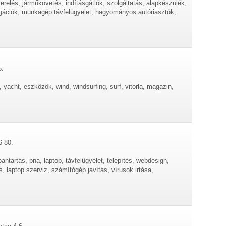
relés, járműkövetés, indításgátlók, szolgáltatás, alapkészülék,
igációk, munkagép távfelügyelet, hagyományos autóriasztók,
5.
 yacht, eszközök, wind, windsurfing, surf, vitorla, magazin,
6-80.
antartás, pna, laptop, távfelügyelet, telepítés, webdesign,
 laptop szerviz, számítógép javítás, vírusok irtása,