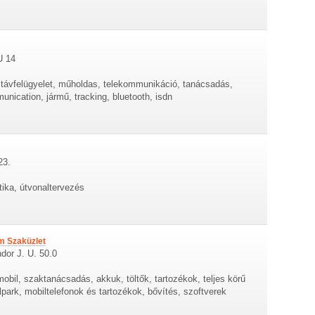
U 14
, távfelügyelet, műholdas, telekommunikáció, tanácsadás,
unication, jármű, tracking, bluetooth, isdn
23.
tika, útvonaltervezés
m Szaküzlet
dor J. U. 50.0
mobil, szaktanácsadás, akkuk, töltők, tartozékok, teljes körű
lpark, mobiltelefonok és tartozékok, bővítés, szoftverek