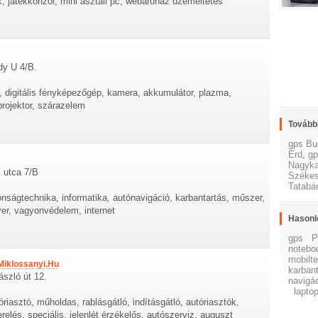
k, játékkonzol, mini asztali pc, webáruház üzemeltetés
dy U 4/B.
d, digitális fényképezőgép, kamera, akkumulátor, plazma,
projektor, szárazelem
További
gps Bu
Érd
,
gp
Nagyka
 utca 7/B
Székes
Tatabá
onságtechnika, informatika, autónavigáció, karbantartás, műszer,
dver, vagyonvédelem, internet
Hasonl
gps
P
notebo
mobilte
Miklossanyi.Hu
karban
ászló út 12.
navigá
lapto
riasztó, műholdas, rablásgátló, indításgátló, autóriasztók,
relés, speciális, jelenlét érzékelős, autószerviz, auguszt