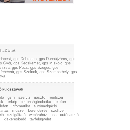
 találatok
dapest
,
gps Debrecen
,
gps Dunaújváros
,
gps
s Győr
,
gps Kecskemét
,
gps Miskolc
,
gps
nizsa
,
gps Pécs
,
gps Szeged
,
gps
fehérvár
,
gps Szolnok
,
gps Szombathely
,
gps
nya
ó kulcsszavak
da
gsm
szerviz
riasztó
rendszer
ok
térkép
biztonságtechnika
telefon
lefon
informatika
autónavigáció
tartás
műszer
berendezés
szoftver
ció
szolgáltató
webáruház
pna
autóriasztó
p
kiskereskedő
távfelügyelet