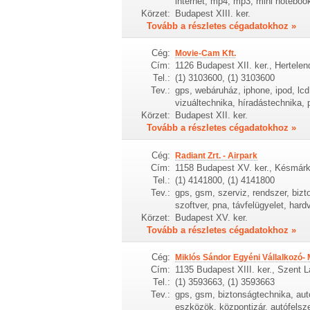
internet, mp4, mp3, mini noteboo
Körzet:
Budapest XIII. ker.
Tovább a részletes cégadatokhoz »
Cég:
Movie-Cam Kft.
Cím:
1126 Budapest XII. ker., Hertelen
Tel.:
(1) 3103600, (1) 3103600
Tev.:
gps, webáruház, iphone, ipod, lc
vizuáltechnika, híradástechnika, 
Körzet:
Budapest XII. ker.
Tovább a részletes cégadatokhoz »
Cég:
Radiant Zrt. - Airpark
Cím:
1158 Budapest XV. ker., Késmárk
Tel.:
(1) 4141800, (1) 4141800
Tev.:
gps, gsm, szerviz, rendszer, bizt
szoftver, pna, távfelügyelet, har
Körzet:
Budapest XV. ker.
Tovább a részletes cégadatokhoz »
Cég:
Miklós Sándor Egyéni Vállalkozó- 
Cím:
1135 Budapest XIII. ker., Szent L
Tel.:
(1) 3593663, (1) 3593663
Tev.:
gps, gsm, biztonságtechnika, autó
eszközök, központizár, autófelsze