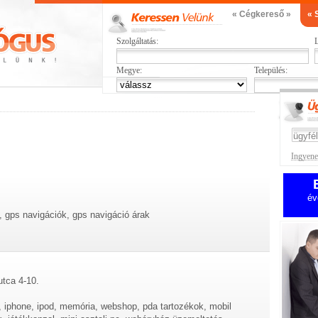
« Cégkereső »
« 
Szolgáltatás:
L
Megye:
Település:
Ingyenes
év
, gps navigációk, gps navigáció árak
utca 4-10.
 iphone, ipod, memória, webshop, pda tartozékok, mobil