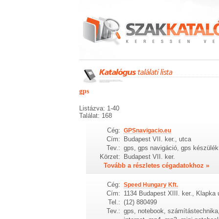
gps
Listázva: 1-40
Találat: 168
Cég:
GPSnavigacio.eu
Cím:
Budapest VII. ker., utca
Tev.:
gps, gps navigáció, gps készülék
Körzet:
Budapest VII. ker.
Tovább a részletes cégadatokhoz »
Cég:
Speed Hungary Kft.
Cím:
1134 Budapest XIII. ker., Klapka 
Tel.:
(12) 880499
Tev.:
gps, notebook, számítástechnika,