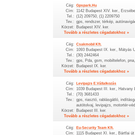
Cég:
Gpspark.Hu
Cím:
1142 Budapest XIV. ker., Erzsébet
Tel.:
(12) 209750, (1) 2209750
Tev.:
gps, rendszer, térkép, autónavigá
Körzet:
Budapest XIV. ker.
Tovább a részletes cégadatokhoz »
Cég:
Csakmobil Kft.
Cím:
1093 Budapest IX. ker., Mátyás U
Tel.:
(30) 2442464
Tev.:
gps, Pda, gsm, mobiltelefon, pna,
Körzet:
Budapest IX. ker.
Tovább a részletes cégadatokhoz »
Cég:
Levipajzs E.Vállalkozás
Cím:
1039 Budapest III. ker., Hatvany 
Tel.:
(70) 3681433
Tev.:
gps, riasztó, rablásgátló, indítá
autótolvaj, levipajzs, motortér-v
Körzet:
Budapest III. ker.
Tovább a részletes cégadatokhoz »
Cég:
Eu-Security Team Kft.
Cím:
1115 Budapest XI. ker., Bártfai út