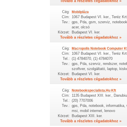
Tovább a részletes cégadatokhoz »
Cég:
Mobilpláza
Cím:
1067 Budapest VI. ker., Teréz Krt
Tev.:
gps, Pda, gsm, szerviz, notebook, 
acer, olcsó
Körzet:
Budapest VI. ker.
Tovább a részletes cégadatokhoz »
Cég:
Macropolis Notebook Computer Kf
Cím:
1067 Budapest VI. ker., Teréz Krt
Tel.:
(1) 4784070, (1) 4784070
Tev.:
gps, Pda, szerviz, rendszer, note
szoftver, szolgáltató, laptop, kis
Körzet:
Budapest VI. ker.
Tovább a részletes cégadatokhoz »
Cég:
Notebookspecialista.Hu Kft
Cím:
1135 Budapest XIII. ker., Danubiu
Tel.:
(20) 7707006
Tev.:
gps, Pda, notebook, informatika, 
msi, mobil internet, lenovo
Körzet:
Budapest XIII. ker.
Tovább a részletes cégadatokhoz »