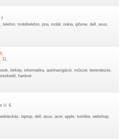
 7
telefon, mobiltelefon, pna, mobil, nokia, iphone, dell, asus,
t.
. 11.
book, térkép, informatika, autónavigáció, műszer, berendezés,
kereskedő, hardver
s U. 6.
webáruház, laptop, dell, asus, acer, apple, toshiba, webshop,