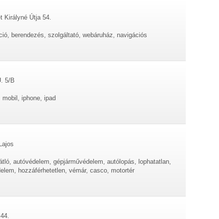
 Királyné Útja 54.
ció, berendezés, szolgáltató, webáruház, navigációs
. 5/B
 mobil, iphone, ipad
Lajos
sgátló, autóvédelem, gépjárművédelem, autólopás, lophatatlan,
édelem, hozzáférhetetlen, vémár, casco, motortér
 44.