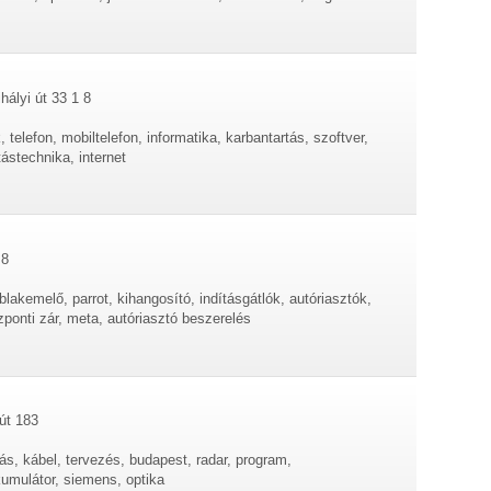
ályi út 33 1 8
telefon, mobiltelefon, informatika, karbantartás, szoftver,
ástechnika, internet
 8
ablakemelő, parrot, kihangosító, indításgátlók, autóriasztók,
ponti zár, meta, autóriasztó beszerelés
út 183
tás, kábel, tervezés, budapest, radar, program,
kumulátor, siemens, optika