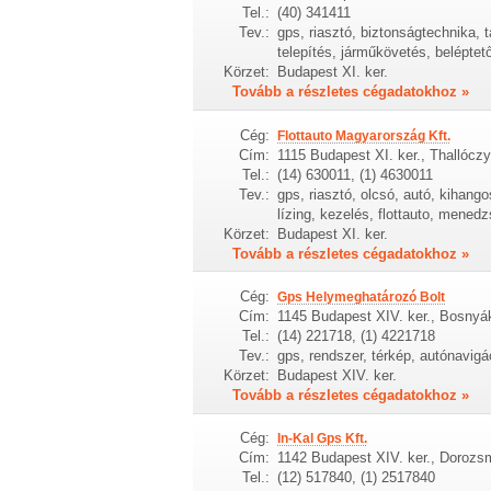
Tel.:
(40) 341411
Tev.:
gps, riasztó, biztonságtechnika, 
telepítés, járműkövetés, belépte
Körzet:
Budapest XI. ker.
Tovább a részletes cégadatokhoz »
Cég:
Flottauto Magyarország Kft.
Cím:
1115 Budapest XI. ker., Thallóczy
Tel.:
(14) 630011, (1) 4630011
Tev.:
gps, riasztó, olcsó, autó, kihangos
lízing, kezelés, flottauto, mened
Körzet:
Budapest XI. ker.
Tovább a részletes cégadatokhoz »
Cég:
Gps Helymeghatározó Bolt
Cím:
1145 Budapest XIV. ker., Bosnyá
Tel.:
(14) 221718, (1) 4221718
Tev.:
gps, rendszer, térkép, autónavigá
Körzet:
Budapest XIV. ker.
Tovább a részletes cégadatokhoz »
Cég:
In-Kal Gps Kft.
Cím:
1142 Budapest XIV. ker., Dorozsm
Tel.:
(12) 517840, (1) 2517840