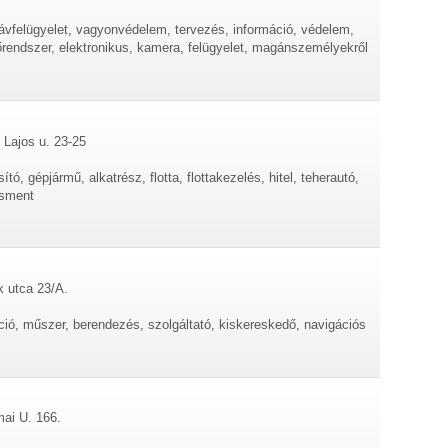
távfelügyelet, vagyonvédelem, tervezés, információ, védelem,
tőrendszer, elektronikus, kamera, felügyelet, magánszemélyekről
 Lajos u. 23-25
ító, gépjármű, alkatrész, flotta, flottakezelés, hitel, teherautó,
zsment
k utca 23/A.
ció, műszer, berendezés, szolgáltató, kiskereskedő, navigációs
ai U. 166.