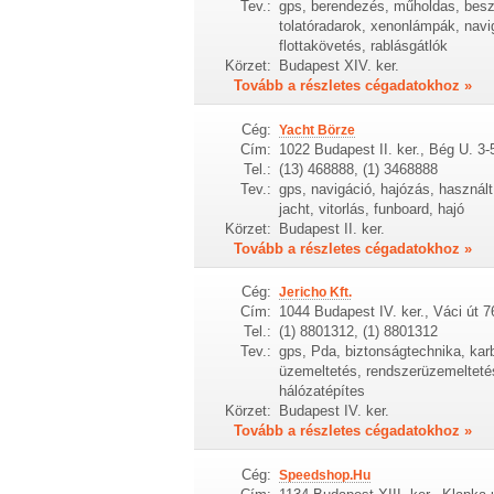
Tev.:
gps, berendezés, műholdas, besze
tolatóradarok, xenonlámpák, nav
flottakövetés, rablásgátlók
Körzet:
Budapest XIV. ker.
Tovább a részletes cégadatokhoz »
Cég:
Yacht Börze
Cím:
1022 Budapest II. ker., Bég U. 3-
Tel.:
(13) 468888, (1) 3468888
Tev.:
gps, navigáció, hajózás, használt,
jacht, vitorlás, funboard, hajó
Körzet:
Budapest II. ker.
Tovább a részletes cégadatokhoz »
Cég:
Jericho Kft.
Cím:
1044 Budapest IV. ker., Váci út 7
Tel.:
(1) 8801312, (1) 8801312
Tev.:
gps, Pda, biztonságtechnika, karb
üzemeltetés, rendszerüzemeltetés,
hálózatépítes
Körzet:
Budapest IV. ker.
Tovább a részletes cégadatokhoz »
Cég:
Speedshop.Hu