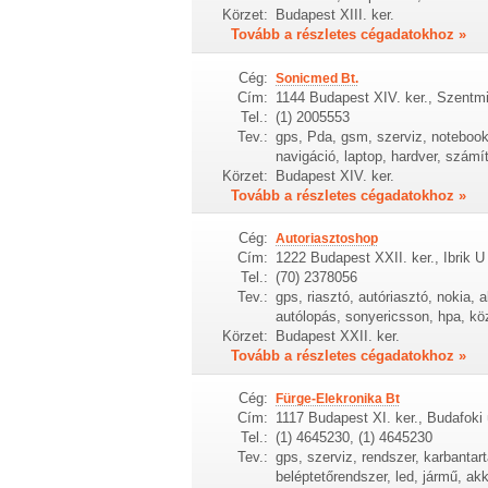
Körzet:
Budapest XIII. ker.
Tovább a részletes cégadatokhoz »
Cég:
Sonicmed Bt.
Cím:
1144 Budapest XIV. ker., Szentmih
Tel.:
(1) 2005553
Tev.:
gps, Pda, gsm, szerviz, notebook, 
navigáció, laptop, hardver, számít
Körzet:
Budapest XIV. ker.
Tovább a részletes cégadatokhoz »
Cég:
Autoriasztoshop
Cím:
1222 Budapest XXII. ker., Ibrik U
Tel.:
(70) 2378056
Tev.:
gps, riasztó, autóriasztó, nokia, 
autólopás, sonyericsson, hpa, köz
Körzet:
Budapest XXII. ker.
Tovább a részletes cégadatokhoz »
Cég:
Fürge-Elekronika Bt
Cím:
1117 Budapest XI. ker., Budafoki 
Tel.:
(1) 4645230, (1) 4645230
Tev.:
gps, szerviz, rendszer, karbantar
beléptetőrendszer, led, jármű, ak