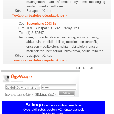
management, data, information, systems, messaging,
system, média, software
Körzet:
Budapest IX. ker.
Tovább a részletes cégadatokhoz »
Cég:
Superphone 2003 Bt
Cím:
1091 Budapest IX. ker., Ráday utca 1.
Tel.:
(1) 2152547
Tev.:
gsm, motorola, alcatel, samsung, ericsson, sony,
akkumulátor, töltő, philips, mobiltelefon tartozék,
ericsson mobiltelefon, nokia mobiltelefon, ericson
mobiltelefon, nemzetközi hívókártya, online feltöltés
Körzet:
Budapest IX. ker.
Tovább a részletes cégadatokhoz »
[1]
[2]
[3]
Ingyenes regisztráció »
Elfelejtett jelszó »
Billingo
online számlázó rendszer
éves előfizetés esetén +2 hónap ajándék
fizess elő most!