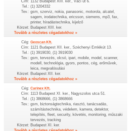
Cím:
1132 Budapest XIII. ker., Váci út 6.
Tel.:
(1) 3204332
Tev.:
gsm, szerviz, nokia, panasonic, motorola, alcatel,
sagem, irodatechnika, ericsson, siemens, mp3, fax,
printer, híradástechnika, kijelző
Körzet:
Budapest XIII. ker.
Tovább a részletes cégadatokhoz »
Cég:
Geoscan Kft.
Cím:
1121 Budapest XII. ker., Széchenyi Emlékút 13.
Tel.:
(1) 3919030, (1) 3919030
Tev.:
gsm, tervezés, olcsó, ipari, mobile, model, scanner,
modell, technológia, gyors, pontos, cég, erőművek,
leica, megvalósulási
Körzet:
Budapest XII. ker.
Tovább a részletes cégadatokhoz »
Cég:
Carinex Kft.
Cím:
1113 Budapest XI. ker., Nagyszolos utca 51.
Tel.:
(1) 3868666, (1) 3868666
Tev.:
gsm, biztonságtechnika, riasztó, tanácsadás,
számítástechnika, védelem, kamera, detektor,
telepítés, fleet, security, követés, monitoring, műszaki
tervezés, tracking
Körzet:
Budapest XI. ker.
Tovább a részletes cégadatokhoz »