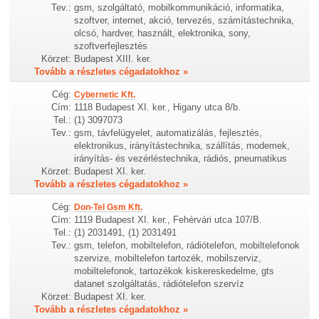
Tev.:
gsm, szolgáltató, mobilkommunikáció, informatika,
szoftver, internet, akció, tervezés, számítástechnika,
olcsó, hardver, használt, elektronika, sony,
szoftverfejlesztés
Körzet:
Budapest XIII. ker.
Tovább a részletes cégadatokhoz »
Cég:
Cybernetic Kft.
Cím:
1118 Budapest XI. ker., Higany utca 8/b.
Tel.:
(1) 3097073
Tev.:
gsm, távfelügyelet, automatizálás, fejlesztés,
elektronikus, irányítástechnika, szállítás, modemek,
irányítás- és vezérléstechnika, rádiós, pneumatikus
Körzet:
Budapest XI. ker.
Tovább a részletes cégadatokhoz »
Cég:
Don-Tel Gsm Kft.
Cím:
1119 Budapest XI. ker., Fehérvári utca 107/B.
Tel.:
(1) 2031491, (1) 2031491
Tev.:
gsm, telefon, mobiltelefon, rádiótelefon, mobiltelefonok
szervize, mobiltelefon tartozék, mobilszerviz,
mobiltelefonok, tartozékok kiskereskedelme, gts
datanet szolgáltatás, rádiótelefon szervíz
Körzet:
Budapest XI. ker.
Tovább a részletes cégadatokhoz »