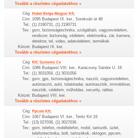
Tovább a részletes cégadatokhoz »
Cég:
Hubel Belga-Magyar Kft.
Cím:
1095 Budapest IX. ker., Soroksári út 48
Tel.:
(1) 2190731, (1) 2190731
Tev.:
gsm, biztonságtechnika, szolgáltató, vagyonvédelem,
rendszer, biztonság, védelem, elektronika, zár, kamera,
detektor, tel, video, adatvédelem, termékek
Körzet:
Budapest IX. ker.
Tovább a részletes cégadatokhoz »
Cég:
R/C Systems Co
Cím:
1086 Budapest VIII. ker., Karácsony Sándor U. 19
Tel.:
(1) 3031056, (1) 3031056
Tev.:
gsm, gps, biztonságtechnika, riasztó, vagyonvédelem,
autóriasztó, autó, tolatóradar, autóriasztók, immobiliser,
riasztók, védelem, műholdas, security, rablas
Körzet:
Budapest VIII. ker.
Tovább a részletes cégadatokhoz »
Cég:
Ppcom Kft.
Cím:
1067 Budapest VI. ker., Teréz Krt 19.
Tel.:
(13) 027036, (1) 3027036
Tev.:
gsm, telefon, mobiltelefon, mobil, tartozék, üzlet,
telefontechnika, bolt, tartozékok, oktogon, ppcom,