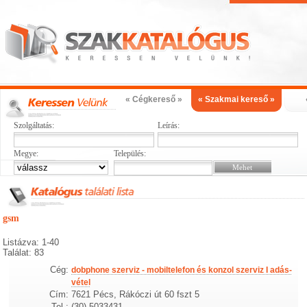
« Cégkereső »
« Szakmai kereső »
Szolgáltatás:
Leírás:
Megye:
Település:
gsm
Listázva: 1-40
Találat: 83
Cég:
dobphone szerviz - mobiltelefon és konzol szerviz I adás-
vétel
Cím:
7621 Pécs, Rákóczi út 60 fszt 5
Tel.:
(30) 5033431