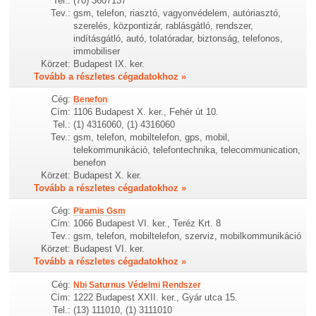
Tel.:
(70) 3607137
Tev.:
gsm, telefon, riasztó, vagyonvédelem, autóriasztó,
szerelés, központizár, rablásgátló, rendszer,
indításgátló, autó, tolatóradar, biztonság, telefonos,
immobiliser
Körzet:
Budapest IX. ker.
Tovább a részletes cégadatokhoz »
Cég:
Benefon
Cím:
1106 Budapest X. ker., Fehér út 10.
Tel.:
(1) 4316060, (1) 4316060
Tev.:
gsm, telefon, mobiltelefon, gps, mobil,
telekommunikáció, telefontechnika, telecommunication,
benefon
Körzet:
Budapest X. ker.
Tovább a részletes cégadatokhoz »
Cég:
Piramis Gsm
Cím:
1066 Budapest VI. ker., Teréz Krt. 8
Tev.:
gsm, telefon, mobiltelefon, szerviz, mobilkommunikáció
Körzet:
Budapest VI. ker.
Tovább a részletes cégadatokhoz »
Cég:
Nbi Saturnus Védelmi Rendszer
Cím:
1222 Budapest XXII. ker., Gyár utca 15.
Tel.:
(13) 111010, (1) 3111010