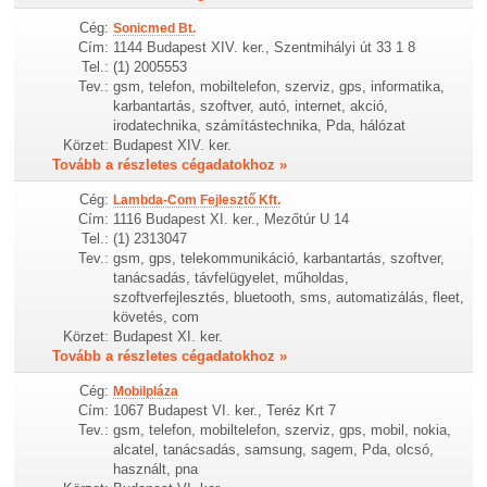
Cég:
Sonicmed Bt.
Cím:
1144 Budapest XIV. ker., Szentmihályi út 33 1 8
Tel.:
(1) 2005553
Tev.:
gsm, telefon, mobiltelefon, szerviz, gps, informatika,
karbantartás, szoftver, autó, internet, akció,
irodatechnika, számítástechnika, Pda, hálózat
Körzet:
Budapest XIV. ker.
Tovább a részletes cégadatokhoz »
Cég:
Lambda-Com Fejlesztő Kft.
Cím:
1116 Budapest XI. ker., Mezőtúr U 14
Tel.:
(1) 2313047
Tev.:
gsm, gps, telekommunikáció, karbantartás, szoftver,
tanácsadás, távfelügyelet, műholdas,
szoftverfejlesztés, bluetooth, sms, automatizálás, fleet,
követés, com
Körzet:
Budapest XI. ker.
Tovább a részletes cégadatokhoz »
Cég:
Mobilpláza
Cím:
1067 Budapest VI. ker., Teréz Krt 7
Tev.:
gsm, telefon, mobiltelefon, szerviz, gps, mobil, nokia,
alcatel, tanácsadás, samsung, sagem, Pda, olcsó,
használt, pna