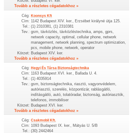
Körzet:
Budapest VI. ker.
Tovább a részletes cégadatokhoz »
Cég:
Koonsys Kft
Cím:
1142 Budapest XIV. ker., Erzsébet királyné útja 125.
Tel.:
(1) 2310381, (1) 2310381
Tev.:
gsm, távközlés, távközléstechnika, amps, gprs,
network capacity, optimal, cellular phone, network
management, network planning, spectrum optimization,
pcs, mobile phone, network, operator
Körzet:
Budapest XIV. ker.
Tovább a részletes cégadatokhoz »
Cég:
Hegyi És Társa Biztonságtechnika
Cím:
1163 Budapest XVI. ker., Ballada U. 4.
Tel.:
(1) 4035914
Tev.:
gsm, biztonságtechnika, riasztó, vagyonvédelem,
autóriasztó, szerelés, központizár, rablásgátló,
indításgátló, autó, tolatóradar, biztonság, autóriasztók,
telefonos, immobiliser
Körzet:
Budapest XVI. ker.
Tovább a részletes cégadatokhoz »
Cég:
Csakmobil Kft.
Cím:
1093 Budapest IX. ker., Mátyás U. 5/B
Tel.:
(30) 2442464