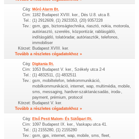
Cég:
Móró Alarm Bt.
Cím:
1182 Budapest XVIII. ker., Dés U.8. utca 8.
Tel.:
(1) 2912609, (1) 2923353, (20) 9357228
Tev.:
gsm, gps, biztonságtechnika, riasztó, nokia, motorola,
autóriasztó, szerelés, központizár, rablásgátló,
indításgátló, tolatóradar, autóriasztók, telefonos,
immobiliser
Körzet:
Budapest XVIII. ker.
Tovább a részletes cégadatokhoz »
Cég:
Digitania Rt.
Cím:
1053 Budapest V. ker., Székely utca 2-4
Tel.:
(1) 4832511, (1) 4832511
Tev.:
gsm, mobiltelefon, telekommunikáció,
mobilkommunikáció, internet, wap, multimédia, mobile,
sms, messaging, hardver-szaktanácsadás, iroda-,
payment, prémium, protocol
Körzet:
Budapest V. ker.
Tovább a részletes cégadatokhoz »
Cég:
Első Pesti Malom- És Sütőipari Rt.
Cím:
1097 Budapest IX. ker., Vaskapu utca 41.
Tel.:
(1) 2155280, (1) 2155280
Tev.:
gsm, gps, internet, wap, mobile, sms, fleet,