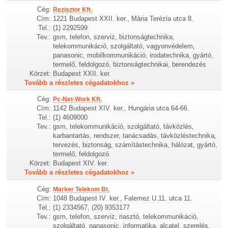
Cég:
Rezisztor Kft.
Cím:
1221 Budapest XXII. ker., Mária Terézia utca 8.
Tel.:
(1) 2292599
Tev.:
gsm, telefon, szerviz, biztonságtechnika,
telekommunikáció, szolgáltató, vagyonvédelem,
panasonic, mobilkommunikáció, irodatechnika, gyártó,
termelő, feldolgozó, biztonságtechnikai, berendezés
Körzet:
Budapest XXII. ker.
Tovább a részletes cégadatokhoz »
Cég:
Pc-Net-Work Kft.
Cím:
1142 Budapest XIV. ker., Hungária utca 64-66.
Tel.:
(1) 4609000
Tev.:
gsm, telekommunikáció, szolgáltató, távközlés,
karbantartás, rendszer, tanácsadás, távközléstechnika,
tervezés, biztonság, számítástechnika, hálózat, gyártó,
termelő, feldolgozó
Körzet:
Budapest XIV. ker.
Tovább a részletes cégadatokhoz »
Cég:
Marker Telekom Bt.
Cím:
1048 Budapest IV. ker., Falemez U.11. utca 11.
Tel.:
(1) 2334567, (20) 9353177
Tev.:
gsm, telefon, szerviz, riasztó, telekommunikáció,
szolgáltató, panasonic, informatika, alcatel, szerelés,