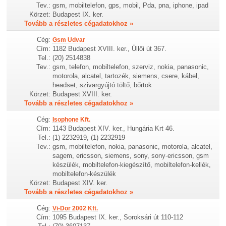
Tev.:
gsm, mobiltelefon, gps, mobil, Pda, pna, iphone, ipad
Körzet:
Budapest IX. ker.
Tovább a részletes cégadatokhoz »
Cég:
Gsm Udvar
Cím:
1182 Budapest XVIII. ker., Üllői út 367.
Tel.:
(20) 2514838
Tev.:
gsm, telefon, mobiltelefon, szerviz, nokia, panasonic,
motorola, alcatel, tartozék, siemens, csere, kábel,
headset, szivargyújtó töltő, bőrtok
Körzet:
Budapest XVIII. ker.
Tovább a részletes cégadatokhoz »
Cég:
Isophone Kft.
Cím:
1143 Budapest XIV. ker., Hungária Krt 46.
Tel.:
(1) 2232919, (1) 2232919
Tev.:
gsm, mobiltelefon, nokia, panasonic, motorola, alcatel,
sagem, ericsson, siemens, sony, sony-ericsson, gsm
készülék, mobiltelefon-kiegészítő, mobiltelefon-kellék,
mobiltelefon-készülék
Körzet:
Budapest XIV. ker.
Tovább a részletes cégadatokhoz »
Cég:
Vi-Dor 2002 Kft.
Cím:
1095 Budapest IX. ker., Soroksári út 110-112