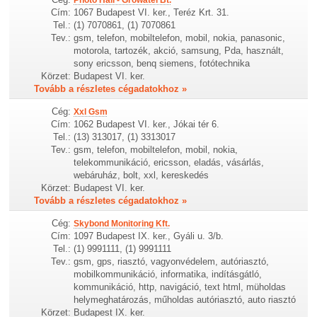
Cím:
1067 Budapest VI. ker., Teréz Krt. 31.
Tel.:
(1) 7070861, (1) 7070861
Tev.:
gsm, telefon, mobiltelefon, mobil, nokia, panasonic,
motorola, tartozék, akció, samsung, Pda, használt,
sony ericsson, benq siemens, fotótechnika
Körzet:
Budapest VI. ker.
Tovább a részletes cégadatokhoz »
Cég:
Xxl Gsm
Cím:
1062 Budapest VI. ker., Jókai tér 6.
Tel.:
(13) 313017, (1) 3313017
Tev.:
gsm, telefon, mobiltelefon, mobil, nokia,
telekommunikáció, ericsson, eladás, vásárlás,
webáruház, bolt, xxl, kereskedés
Körzet:
Budapest VI. ker.
Tovább a részletes cégadatokhoz »
Cég:
Skybond Monitoring Kft.
Cím:
1097 Budapest IX. ker., Gyáli u. 3/b.
Tel.:
(1) 9991111, (1) 9991111
Tev.:
gsm, gps, riasztó, vagyonvédelem, autóriasztó,
mobilkommunikáció, informatika, indításgátló,
kommunikáció, http, navigáció, text html, müholdas
helymeghatározás, műholdas autóriasztó, auto riasztó
Körzet:
Budapest IX. ker.