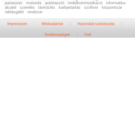
panasonic
motorola
autóriasztó
mobilkommunikáció
informatika
alcatel
szerelés
távközlés
karbantartás
szoftver
központizár
rablásgátló
rendszer
Impresszum
::
Médiaajánlat
::
Használat szabályzata
::
Tevékenységek
::
Part