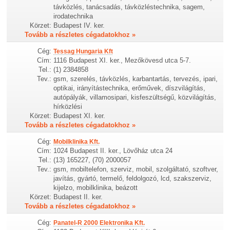
távközlés, tanácsadás, távközléstechnika, sagem,
irodatechnika
Körzet:
Budapest IV. ker.
Tovább a részletes cégadatokhoz »
Cég:
Tessag Hungaria Kft
Cím:
1116 Budapest XI. ker., Mezőkövesd utca 5-7.
Tel.:
(1) 2384858
Tev.:
gsm, szerelés, távközlés, karbantartás, tervezés, ipari,
optikai, irányítástechnika, erőművek, díszvilágítás,
autópályák, villamosipari, kisfeszültségű, közvilágítás,
hírközlési
Körzet:
Budapest XI. ker.
Tovább a részletes cégadatokhoz »
Cég:
Mobilklinika Kft.
Cím:
1024 Budapest II. ker., Lövőház utca 24
Tel.:
(13) 165227, (70) 2000057
Tev.:
gsm, mobiltelefon, szerviz, mobil, szolgáltató, szoftver,
javítás, gyártó, termelő, feldolgozó, lcd, szakszerviz,
kijelzo, mobilklinika, beázott
Körzet:
Budapest II. ker.
Tovább a részletes cégadatokhoz »
Cég:
Panatel-R 2000 Elektronika Kft.