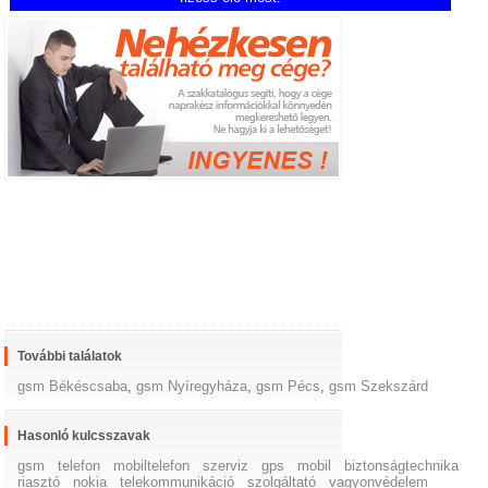
További találatok
gsm Békéscsaba
,
gsm Nyíregyháza
,
gsm Pécs
,
gsm Szekszárd
Hasonló kulcsszavak
gsm
telefon
mobiltelefon
szerviz
gps
mobil
biztonságtechnika
riasztó
nokia
telekommunikáció
szolgáltató
vagyonvédelem