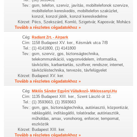
Tev.:
gsm, telefon, szerviz, javítás, mobiltelefonok szervize,
mobiltelefon kereskedés, mobiltelefon szaküzlet,
konzol, konzol játék, konzol kereskedelme
Körzet:
Pécs, Szekszárd, Komló, Szigetvár, Kaposvár, Mohács
Tovább a részletes cégadatokhoz »
Cég:
Radiant Zrt. - Airpark
Cím:
1158 Budapest XV. ker., Késmárk utca 7/B
Tel.:
(1) 4141800, (1) 4141800
Tev.:
gsm, szerviz, gps, biztonságtechnika,
telekommunikáció, vagyonvédelem, informatika,
távközlés, karbantartás, szoftver, rendszer, internet,
távközléstechnika, tervezés, távfelügyelet
Körzet:
Budapest XV. ker.
Tovább a részletes cégadatokhoz »
Cég:
Miklós Sándor Egyéni Vállalkozó- Miklossanyi.Hu
Cím:
1135 Budapest XIII. ker., Szent László út 12.
Tel.:
(1) 3593663, (1) 3593663
Tev.:
gsm, gps, biztonságtechnika, autóriasztó, központizár,
rablásgátló, indításgátló, tolatóradar, autóriasztók,
műholdas, amax, vonohorog, enforcer, tempomat,
eszközök
Körzet:
Budapest XIII. ker.
Tovább a részletes cégadatokhoz »