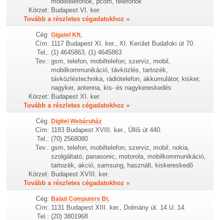
mobiltelefonok, pcom, telefonok
Körzet:
Budapest VI. ker.
Tovább a részletes cégadatokhoz »
Cég:
Gigatel Kft.
Cím:
1117 Budapest XI. ker., XI. Kerület Budafoki út 70.
Tel.:
(1) 4645863, (1) 4645863
Tev.:
gsm, telefon, mobiltelefon, szerviz, mobil,
mobilkommunikáció, távközlés, tartozék,
távközléstechnika, rádiótelefon, akkumulátor, kisker,
nagyker, antenna, kis- és nagykereskedés
Körzet:
Budapest XI. ker.
Tovább a részletes cégadatokhoz »
Cég:
Digitel Webáruház
Cím:
1183 Budapest XVIII. ker., Üllői út 440.
Tel.:
(70) 2568080
Tev.:
gsm, telefon, mobiltelefon, szerviz, mobil, nokia,
szolgáltató, panasonic, motorola, mobilkommunikáció,
tartozék, akció, samsung, használt, kiskereskedő
Körzet:
Budapest XVIII. ker.
Tovább a részletes cégadatokhoz »
Cég:
Balati Computers Bt.
Cím:
1131 Budapest XIII. ker., Dolmány út. 14 U. 14.
Tel.:
(20) 3801968