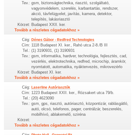
Tev.:
gsm, biztonságtechnika, riasztó, szolgáltató,
vagyonvédelem, szerelés, karbantartás, rendszer,
akció, távfelügyelet, javítás, kamera, detektor,
telepítés, lakásriasztó
Körzet:
Budapest XXII. ker.
Tovább a részletes cégadatokhoz »
Cég:
Dénes Gábor - Redfred Technologies
Cím:
1118 Budapest XI. ker., Rahó utca 2-8./B III
Tel.:
(1) 3190931, (1) 3190931
Tev.:
gsm, informatika, hardver, technológia, fejlesztés, cad,
vezérlés, elektrotechnika, redfred, microchip, áramkör,
nyomtatott, automatika, nyáktervezés, mikrovezérlo
Körzet:
Budapest XI. ker.
Tovább a részletes cégadatokhoz »
Cég:
Laserline Autóriasztók
Cím:
1223 Budapest XXII. ker., Rózsakert utca 79/b.
Tel.:
(20) 4623090
Tev.:
gsm, gps, riasztó, autóriasztó, központizár, rablásgátló,
autó, olcsó, telefonos, pager, centrálzár, beszerelés,
mobilhívó, ablakemelő, sziréna
Körzet:
Tovább a részletes cégadatokhoz »
Cég:
Photo Hall - Growatel Bt.