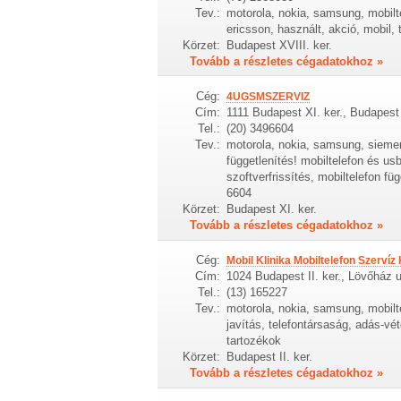
Tev.:
motorola, nokia, samsung, mobilt
ericsson, használt, akció, mobil, 
Körzet:
Budapest XVIII. ker.
Tovább a részletes cégadatokhoz »
Cég:
4UGSMSZERVIZ
Cím:
1111 Budapest XI. ker., Budapest
Tel.:
(20) 3496604
Tev.:
motorola, nokia, samsung, siemen
függetlenítés! mobiltelefon és us
szoftverfrissítés, mobiltelefon fü
6604
Körzet:
Budapest XI. ker.
Tovább a részletes cégadatokhoz »
Cég:
Mobil Klinika Mobiltelefon Szervíz 
Cím:
1024 Budapest II. ker., Lövőház u
Tel.:
(13) 165227
Tev.:
motorola, nokia, samsung, mobilte
javítás, telefontársaság, adás-vét
tartozékok
Körzet:
Budapest II. ker.
Tovább a részletes cégadatokhoz »