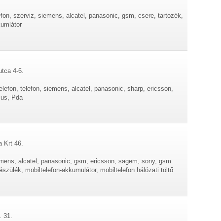
efon, szerviz, siemens, alcatel, panasonic, gsm, csere, tartozék,
kumlátor
utca 4-6.
lefon, telefon, siemens, alcatel, panasonic, sharp, ericsson,
sus, Pda
 Krt 46.
iemens, alcatel, panasonic, gsm, ericsson, sagem, sony, gsm
szülék, mobiltelefon-akkumulátor, mobiltelefon hálózati töltő
. 31.