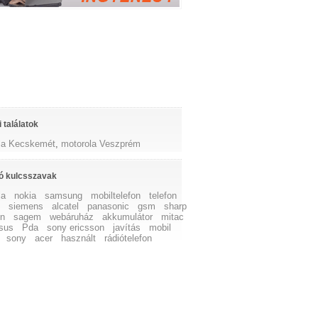
 találatok
la Kecskemét
,
motorola Veszprém
ó kulcsszavak
la
nokia
samsung
mobiltelefon
telefon
z
siemens
alcatel
panasonic
gsm
sharp
on
sagem
webáruház
akkumulátor
mitac
sus
Pda
sony ericsson
javítás
mobil
sony
acer
használt
rádiótelefon