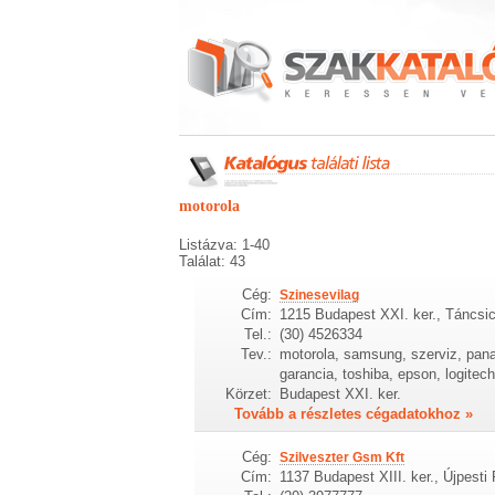
motorola
Listázva: 1-40
Találat: 43
Cég:
Szinesevilag
Cím:
1215 Budapest XXI. ker., Táncsic
Tel.:
(30) 4526334
Tev.:
motorola, samsung, szerviz, panas
garancia, toshiba, epson, logitech
Körzet:
Budapest XXI. ker.
Tovább a részletes cégadatokhoz »
Cég:
Szilveszter Gsm Kft
Cím:
1137 Budapest XIII. ker., Újpesti