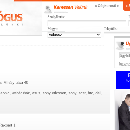
« Cégkereső »
« 
Szolgáltatás:
L
Megye:
Település:
Ingyenes
év
s Mihály utca 40
onic, webáruház, asus, sony ericsson, sony, acer, htc, dell,
 Rakpart 1