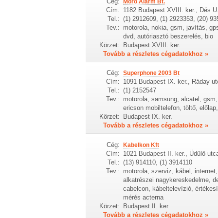
Cég:
Móró Alarm Bt.
Cím:
1182 Budapest XVIII. ker., Dés U.
Tel.:
(1) 2912609, (1) 2923353, (20) 9
Tev.:
motorola, nokia, gsm, javítás, gps
dvd, autóriasztó beszerelés, bio
Körzet:
Budapest XVIII. ker.
Tovább a részletes cégadatokhoz »
Cég:
Superphone 2003 Bt
Cím:
1091 Budapest IX. ker., Ráday ut
Tel.:
(1) 2152547
Tev.:
motorola, samsung, alcatel, gsm, 
ericson mobiltelefon, töltő, előla
Körzet:
Budapest IX. ker.
Tovább a részletes cégadatokhoz »
Cég:
Kabelkon Kft
Cím:
1021 Budapest II. ker., Üdülő utc
Tel.:
(13) 914110, (1) 3914110
Tev.:
motorola, szerviz, kábel, internet
alkatrészei nagykereskedelme, dek
cabelcon, kábeltelevízió, értéke
mérés acterna
Körzet:
Budapest II. ker.
Tovább a részletes cégadatokhoz »