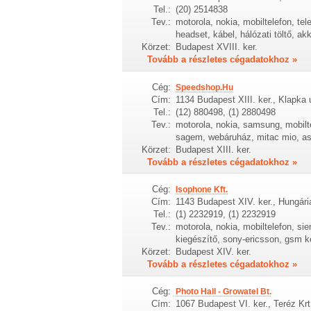
Tel.:
(20) 2514838
Tev.:
motorola, nokia, mobiltelefon, tel
headset, kábel, hálózati töltő, ak
Körzet:
Budapest XVIII. ker.
Tovább a részletes cégadatokhoz »
Cég:
Speedshop.Hu
Cím:
1134 Budapest XIII. ker., Klapka 
Tel.:
(12) 880498, (1) 2880498
Tev.:
motorola, nokia, samsung, mobilte
sagem, webáruház, mitac mio, a
Körzet:
Budapest XIII. ker.
Tovább a részletes cégadatokhoz »
Cég:
Isophone Kft.
Cím:
1143 Budapest XIV. ker., Hungária
Tel.:
(1) 2232919, (1) 2232919
Tev.:
motorola, nokia, mobiltelefon, s
kiegészítő, sony-ericsson, gsm ké
Körzet:
Budapest XIV. ker.
Tovább a részletes cégadatokhoz »
Cég:
Photo Hall - Growatel Bt.
Cím:
1067 Budapest VI. ker., Teréz Krt