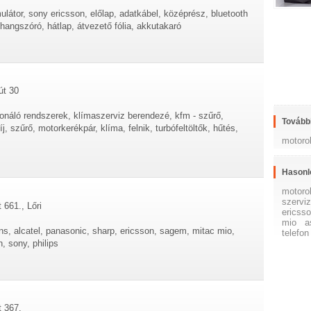
látor, sony ericsson, előlap, adatkábel, középrész, bluetooth
őhangszóró, hátlap, átvezető fólia, akkutakaró
út 30
ionáló rendszerek, klímaszerviz berendezé, kfm - szűrő,
További
 szűrő, motorkerékpár, klíma, felnik, turbófeltöltők, hűtés,
motoro
Hasonl
motoro
szervi
 661., Lőri
ericss
mio
a
s, alcatel, panasonic, sharp, ericsson, sagem, mitac mio,
telefon
, sony, philips
t 367.