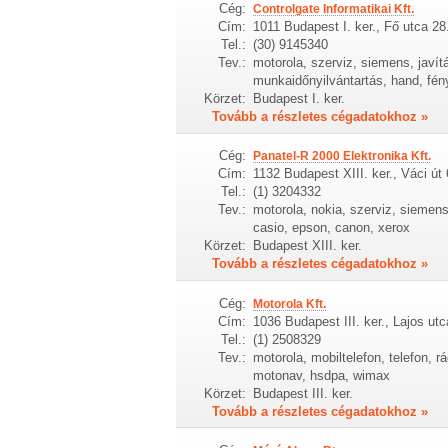
Cég:
Controlgate Informatikai Kft.
Cím:
1011 Budapest I. ker., Fő utca 28
Tel.:
(30) 9145340
Tev.:
motorola, szerviz, siemens, javítá
munkaidőnyilvántartás, hand, fén
Körzet:
Budapest I. ker.
Tovább a részletes cégadatokhoz »
Cég:
Panatel-R 2000 Elektronika Kft.
Cím:
1132 Budapest XIII. ker., Váci út 
Tel.:
(1) 3204332
Tev.:
motorola, nokia, szerviz, siemen
casio, epson, canon, xerox
Körzet:
Budapest XIII. ker.
Tovább a részletes cégadatokhoz »
Cég:
Motorola Kft.
Cím:
1036 Budapest III. ker., Lajos ut
Tel.:
(1) 2508329
Tev.:
motorola, mobiltelefon, telefon, 
motonav, hsdpa, wimax
Körzet:
Budapest III. ker.
Tovább a részletes cégadatokhoz »