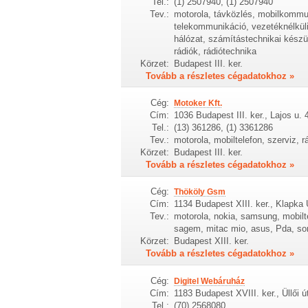
Tel.:
(1) 2507940, (1) 2507940
Tev.:
motorola, távközlés, mobilkommu
telekommunikáció, vezetéknélkül
hálózat, számítástechnikai készül
rádiók, rádiótechnika
Körzet:
Budapest III. ker.
Tovább a részletes cégadatokhoz »
Cég:
Motoker Kft.
Cím:
1036 Budapest III. ker., Lajos u. 
Tel.:
(13) 361286, (1) 3361286
Tev.:
motorola, mobiltelefon, szerviz, rá
Körzet:
Budapest III. ker.
Tovább a részletes cégadatokhoz »
Cég:
Thököly Gsm
Cím:
1134 Budapest XIII. ker., Klapka 
Tev.:
motorola, nokia, samsung, mobilte
sagem, mitac mio, asus, Pda, so
Körzet:
Budapest XIII. ker.
Tovább a részletes cégadatokhoz »
Cég:
Digitel Webáruház
Cím:
1183 Budapest XVIII. ker., Üllői ú
Tel.:
(70) 2568080