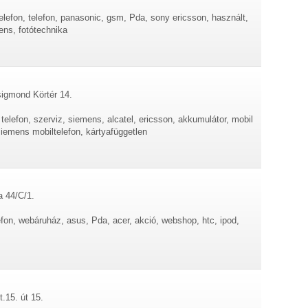
lefon, telefon, panasonic, gsm, Pda, sony ericsson, használt,
ens, fotótechnika
sigmond Körtér 14.
telefon, szerviz, siemens, alcatel, ericsson, akkumulátor, mobil
 siemens mobiltelefon, kártyafüggetlen
a 44/C/1.
lefon, webáruház, asus, Pda, acer, akció, webshop, htc, ipod,
.15. út 15.