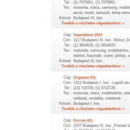
Tel.:
(1) 7070861, (1) 7070861
Tev.:
motorola, nokia, samsung, mobilte
akció, mobil, tartozék, benq siem
Körzet:
Budapest VI. ker.
Tovább a részletes cégadatokhoz »
Cég:
Superphone 2003
Cím:
1117 Budapest XI. ker., Móricz Z
Tel.:
(1) 3654520, (1) 3654520
Tev.:
motorola, samsung, mobiltelefon, 
telefon, használt, csere, philips,
Körzet:
Budapest XI. ker.
Tovább a részletes cégadatokhoz »
Cég:
Origanum Kft.
Cím:
1012 Budapest I. ker., Logodi utc
Tel.:
(13) 710720, (1) 3710720
Tev.:
motorola, nokia, mobiltelefon, te
netbook, rendelés, notebook
Körzet:
Budapest I. ker.
Tovább a részletes cégadatokhoz »
Cég:
Fercom Kft.
Cím:
1037 Budapest III. ker., Pomázi út