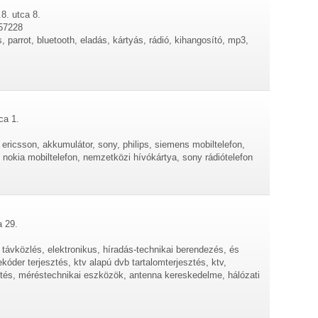
8. utca 8.
357228
, parrot, bluetooth, eladás, kártyás, rádió, kihangosító, mp3,
ca 1.
ericsson, akkumulátor, sony, philips, siemens mobiltelefon,
p, nokia mobiltelefon, nemzetközi hívókártya, sony rádiótelefon
a 29.
, távközlés, elektronikus, híradás-technikai berendezés, és
óder terjesztés, ktv alapú dvb tartalomterjesztés, ktv,
sítés, méréstechnikai eszközök, antenna kereskedelme, hálózati