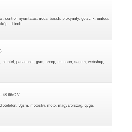
.
s, control, nyomtatás, iroda, bosch, proxymity, gotsclik, unitour,
ykép, id tech
6.
s, alcatel, panasonic, gsm, sharp, ericsson, sagem, webshop,
ca 48-66/C V.
rádiótelefon, 3gsm, motoslvr, moto, magyarország, qvga,