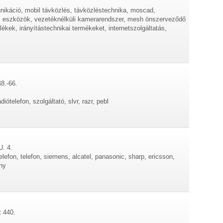
nikáció, mobil távközlés, távközléstechnika, moscad,
i eszközök, vezetéknélküli kamerarendszer, mesh önszerveződő
ékek, irányítástechnikai termékeket, internetszolgáltatás,
48.-66.
diótelefon, szolgáltató, slvr, razr, pebl
U. 4.
lefon, telefon, siemens, alcatel, panasonic, sharp, ericsson,
ny
t 440.