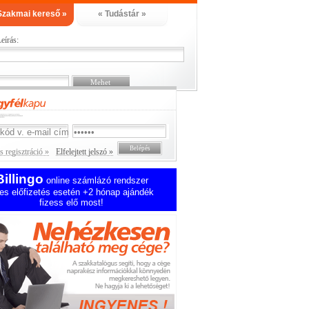
Szakmai kereső »
« Tudástár »
eírás:
 regisztráció »
Elfelejtett jelszó »
Billingo
online számlázó rendszer
es előfizetés esetén +2 hónap ajándék
fizess elő most!