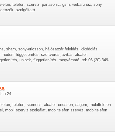
elefon, telefon, szerviz, panasonic, gsm, webáruház, sony
tartozék, szolgáltató
s, sharp, sony-ericsson, hálózatzár feloldás, kikódolás
b modem függetlenítés, szoftveres javítás. alcatel,
ggetlenítés, unlock, függetlenítés. megvárható. tel: 06 (20) 349-
Kft.
tca 24.
lefon, telefon, siemens, alcatel, ericsson, sagem, mobiltelefon
el, mobil szerviz szolgálat, mobiltelefon szervíz, mobiltelefon