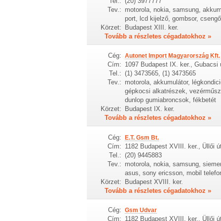
Tel.:
(20) 3977777
Tev.:
motorola, nokia, samsung, akkumu
port, lcd kijelző, gombsor, cseng
Körzet:
Budapest XIII. ker.
Tovább a részletes cégadatokhoz »
Cég:
Autonet Import Magyarország Kft.
Cím:
1097 Budapest IX. ker., Gubacsi 
Tel.:
(1) 3473565, (1) 3473565
Tev.:
motorola, akkumulátor, légkondic
gépkocsi alkatrészek, vezérműszíj,
dunlop gumiabroncsok, fékbetét
Körzet:
Budapest IX. ker.
Tovább a részletes cégadatokhoz »
Cég:
E.T. Gsm Bt.
Cím:
1182 Budapest XVIII. ker., Üllői út
Tel.:
(20) 9445883
Tev.:
motorola, nokia, samsung, siemen
asus, sony ericsson, mobil telefon
Körzet:
Budapest XVIII. ker.
Tovább a részletes cégadatokhoz »
Cég:
Gsm Udvar
Cím:
1182 Budapest XVIII. ker., Üllői ú