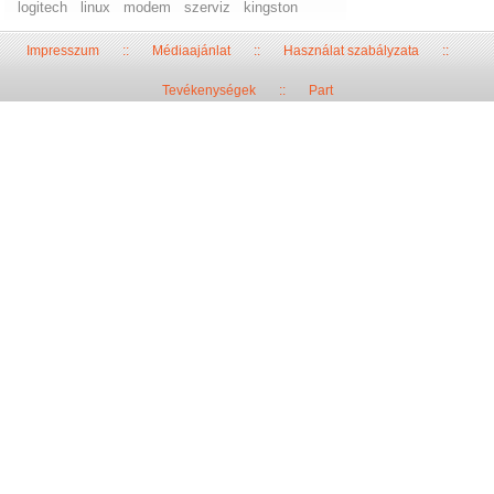
logitech
linux
modem
szerviz
kingston
Impresszum
::
Médiaajánlat
::
Használat szabályzata
::
Tevékenységek
::
Part