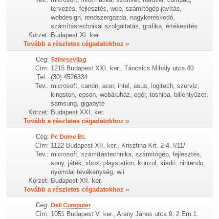
tervezés, fejlesztés, web, számítógép-javítás,
webdesign, rendszergazda, nagykereskedő,
számítástechnikai szolgáltatás, grafika, értékesítés
Körzet:
Budapest XI. ker.
Tovább a részletes cégadatokhoz »
Cég:
Szinesevilag
Cím:
1215 Budapest XXI. ker., Táncsics Mihály utca 40
Tel.:
(30) 4526334
Tev.:
microsoft, canon, acer, intel, asus, logitech, szerviz,
kingston, epson, webáruház, egér, toshiba, billentyűzet,
samsung, gigabyte
Körzet:
Budapest XXI. ker.
Tovább a részletes cégadatokhoz »
Cég:
Pc Dome Bt.
Cím:
1122 Budapest XII. ker., Krisztina Krt. 2-4. I/11/
Tev.:
microsoft, számítástechnika, számítógép, fejlesztés,
sony, játék, xbox, playstation, konzol, kiadó, nintendo,
nyomdai tevékenység, wii
Körzet:
Budapest XII. ker.
Tovább a részletes cégadatokhoz »
Cég:
Dell Computer
Cím:
1051 Budapest V. ker., Arany János utca 9. 2.Em.1.