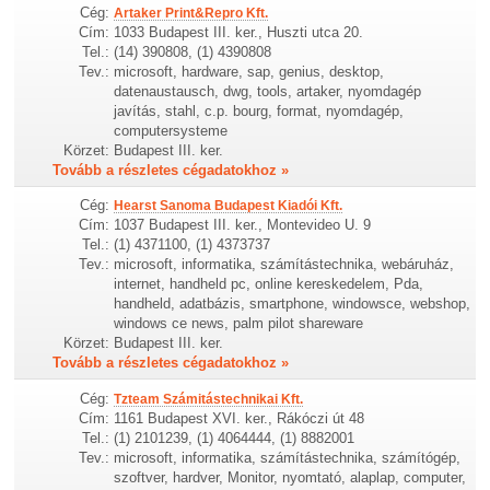
Cég:
Artaker Print&Repro Kft.
Cím:
1033 Budapest III. ker., Huszti utca 20.
Tel.:
(14) 390808, (1) 4390808
Tev.:
microsoft, hardware, sap, genius, desktop,
datenaustausch, dwg, tools, artaker, nyomdagép
javítás, stahl, c.p. bourg, format, nyomdagép,
computersysteme
Körzet:
Budapest III. ker.
Tovább a részletes cégadatokhoz »
Cég:
Hearst Sanoma Budapest Kiadói Kft.
Cím:
1037 Budapest III. ker., Montevideo U. 9
Tel.:
(1) 4371100, (1) 4373737
Tev.:
microsoft, informatika, számítástechnika, webáruház,
internet, handheld pc, online kereskedelem, Pda,
handheld, adatbázis, smartphone, windowsce, webshop,
windows ce news, palm pilot shareware
Körzet:
Budapest III. ker.
Tovább a részletes cégadatokhoz »
Cég:
Tzteam Számitástechnikai Kft.
Cím:
1161 Budapest XVI. ker., Rákóczi út 48
Tel.:
(1) 2101239, (1) 4064444, (1) 8882001
Tev.:
microsoft, informatika, számítástechnika, számítógép,
szoftver, hardver, Monitor, nyomtató, alaplap, computer,