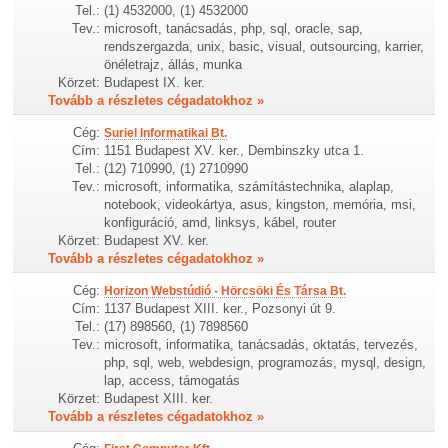
Tel.:
(1) 4532000, (1) 4532000
Tev.:
microsoft, tanácsadás, php, sql, oracle, sap,
rendszergazda, unix, basic, visual, outsourcing, karrier,
önéletrajz, állás, munka
Körzet:
Budapest IX. ker.
Tovább a részletes cégadatokhoz »
Cég:
Suriel Informatikai Bt.
Cím:
1151 Budapest XV. ker., Dembinszky utca 1.
Tel.:
(12) 710990, (1) 2710990
Tev.:
microsoft, informatika, számítástechnika, alaplap,
notebook, videokártya, asus, kingston, memória, msi,
konfiguráció, amd, linksys, kábel, router
Körzet:
Budapest XV. ker.
Tovább a részletes cégadatokhoz »
Cég:
Horizon Webstúdió - Hörcsöki És Társa Bt.
Cím:
1137 Budapest XIII. ker., Pozsonyi út 9.
Tel.:
(17) 898560, (1) 7898560
Tev.:
microsoft, informatika, tanácsadás, oktatás, tervezés,
php, sql, web, webdesign, programozás, mysql, design,
lap, access, támogatás
Körzet:
Budapest XIII. ker.
Tovább a részletes cégadatokhoz »