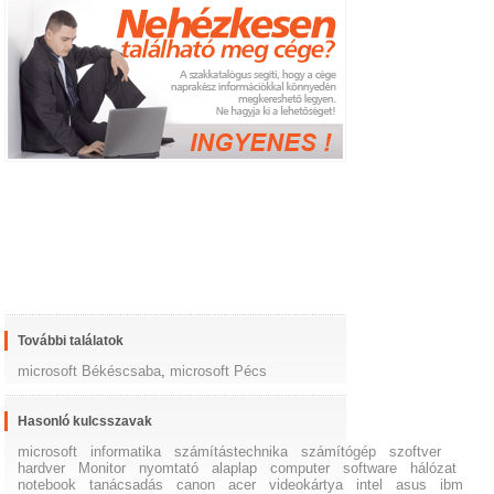
További találatok
microsoft Békéscsaba
,
microsoft Pécs
Hasonló kulcsszavak
microsoft
informatika
számítástechnika
számítógép
szoftver
hardver
Monitor
nyomtató
alaplap
computer
software
hálózat
notebook
tanácsadás
canon
acer
videokártya
intel
asus
ibm