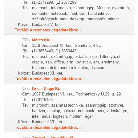
Tel.:
(1) 2377299, (1) 2377299
Tev.:
microsoft, informatika, számítógép, Monitor, nyomtató,
computer, notebook, intel, dell, handheld pc,
számítógépek, amd, desktop, támogatás, printer
Körzet:
Budapest V. ker.
Tovább a részletes cégadatokhoz »
Cég:
Mérés Kft.
Cím:
1118 Budapest XI. ker., Somlói út 47/D.
Tel.:
(1) 3853443, (1) 3853443
Tev.:
microsoft, számítógép, oktatás, egér, billentyűzet,
oracle, sap, office, crm, joy stick, erp, eredmény,
felmérés, dokumentum kezelés, division.
Körzet:
Budapest XI. ker.
Tovább a részletes cégadatokhoz »
Cég:
Linear Stage Bt.
Cím:
1067 Budapest VI. ker., Podmaniczky U.29. u. 29.
Tel.:
(1) 3115456
Tev.:
microsoft, számítástechnika, számítógép, szoftver,
hardver, alaplap, hálózat, notebook, acer, videokártya,
intel, asus, logitech, modem, egér
Körzet:
Budapest VI. ker.
Tovább a részletes cégadatokhoz »
Cég:
Twinsoft Informatikai Kft.