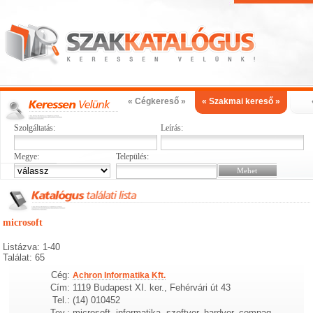
« Cégkereső »
« Szakmai kereső »
Szolgáltatás:
Leírás:
Megye:
Település:
microsoft
Listázva: 1-40
Találat: 65
Cég:
Achron Informatika Kft.
Cím:
1119 Budapest XI. ker., Fehérvári út 43
Tel.:
(14) 010452
Tev.:
microsoft, informatika, szoftver, hardver, compaq,