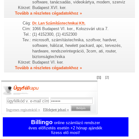
software, tanácsadás, videokártya, modem, szerviz
Körzet:
Budapest XVI. ker.
Tovább a részletes cégadatokhoz »
Cég:
Dr. Lan Számítástechnikai Kft.
Cím:
1066 Budapest VI. ker., Kolozsvári utca 7.
Tel.:
(1) 4152300, (1) 4152300
Tev.:
microsoft, számítástechnika, szoftver, hardver,
software, hálózat, hewlett packard, apc, tervezés,
hardware, rendszerintegráció, 3com, ati, router,
biztonságtechnika
Körzet:
Budapest VI. ker.
Tovább a részletes cégadatokhoz »
[1]
[2]
Ingyenes regisztráció »
Elfelejtett jelszó »
Billingo
online számlázó rendszer
éves előfizetés esetén +2 hónap ajándék
fizess elő most!