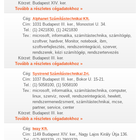
Körzet:
Budapest XIV. ker.
Tovább a részletes cégadatokhoz »
Cég:
Alphanet Számítástechnikai Kft.
Cím:
1031 Budapest III. ker., Monostori U. 34.
Tel.:
(1) 2421830, (1) 2421830
Tev.:
microsoft, informatika, számítástechnika, számítógép,
szoftver, hardver, Monitor, notebook, ibm,
szoftverfejlesztés, rendszerintegráció, szerver,
rendszerek, kézi számítógép, rendszertervezés
Körzet:
Budapest III. ker.
Tovább a részletes cégadatokhoz »
Cég:
Systrend Számítástechnikai Zrt.
Cím:
1037 Budapest III. ker., Bokor U. 15-21.
Tel.:
(1) 5058100, (1) 5058100
Tev.:
microsoft, informatika, számítástechnika, computer,
linux, szerviz, novell, rendszerintegráció, hewlett,
rendszermenedzsment, számítástechnikai, mcse,
partner, service, center
Körzet:
Budapest III. ker.
Tovább a részletes cégadatokhoz »
Cég:
Iway Kft.
Cím:
1149 Budapest XIV. ker., Nagy Lajos Király Útja 136.
Tel.:
(17) 893379, (1) 7893379