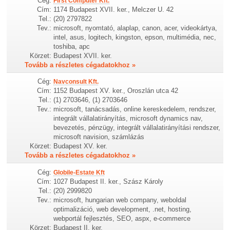
Cég:
First Computer Kft.
Cím:
1174 Budapest XVII. ker., Melczer U. 42
Tel.:
(20) 2797822
Tev.:
microsoft, nyomtató, alaplap, canon, acer, videokártya,
intel, asus, logitech, kingston, epson, multimédia, nec,
toshiba, apc
Körzet:
Budapest XVII. ker.
Tovább a részletes cégadatokhoz »
Cég:
Navconsult Kft.
Cím:
1152 Budapest XV. ker., Oroszlán utca 42
Tel.:
(1) 2703646, (1) 2703646
Tev.:
microsoft, tanácsadás, online kereskedelem, rendszer,
integrált vállalatirányítás, microsoft dynamics nav,
bevezetés, pénzügy, integrált vállalatirányítási rendszer,
microsoft navision, számlázás
Körzet:
Budapest XV. ker.
Tovább a részletes cégadatokhoz »
Cég:
Globile-Estate Kft
Cím:
1027 Budapest II. ker., Szász Károly
Tel.:
(20) 2999820
Tev.:
microsoft, hungarian web company, weboldal
optimalizáció, web development, .net, hosting,
webportál fejlesztés, SEO, aspx, e-commerce
Körzet:
Budapest II. ker.