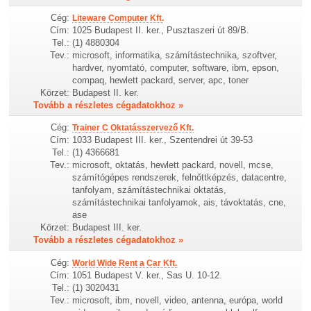
Cég:
Liteware Computer Kft.
Cím:
1025 Budapest II. ker., Pusztaszeri út 89/B.
Tel.:
(1) 4880304
Tev.:
microsoft, informatika, számítástechnika, szoftver,
hardver, nyomtató, computer, software, ibm, epson,
compaq, hewlett packard, server, apc, toner
Körzet:
Budapest II. ker.
Tovább a részletes cégadatokhoz »
Cég:
Trainer C Oktatásszervező Kft.
Cím:
1033 Budapest III. ker., Szentendrei út 39-53
Tel.:
(1) 4366681
Tev.:
microsoft, oktatás, hewlett packard, novell, mcse,
számítógépes rendszerek, felnőttképzés, datacentre,
tanfolyam, számítástechnikai oktatás,
számítástechnikai tanfolyamok, ais, távoktatás, cne,
ase
Körzet:
Budapest III. ker.
Tovább a részletes cégadatokhoz »
Cég:
World Wide Rent a Car Kft.
Cím:
1051 Budapest V. ker., Sas U. 10-12.
Tel.:
(1) 3020431
Tev.:
microsoft, ibm, novell, video, antenna, európa, world