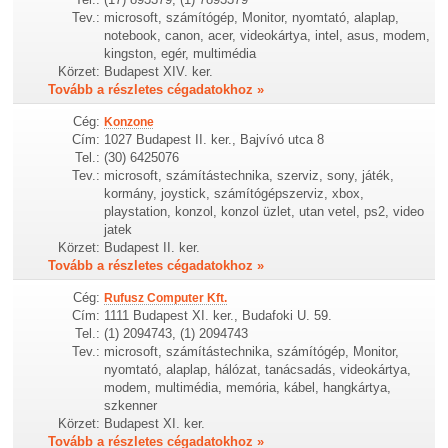
Tev.:
microsoft, számítógép, Monitor, nyomtató, alaplap,
notebook, canon, acer, videokártya, intel, asus, modem,
kingston, egér, multimédia
Körzet:
Budapest XIV. ker.
Tovább a részletes cégadatokhoz »
Cég:
Konzone
Cím:
1027 Budapest II. ker., Bajvívó utca 8
Tel.:
(30) 6425076
Tev.:
microsoft, számítástechnika, szerviz, sony, játék,
kormány, joystick, számítógépszerviz, xbox,
playstation, konzol, konzol üzlet, utan vetel, ps2, video
jatek
Körzet:
Budapest II. ker.
Tovább a részletes cégadatokhoz »
Cég:
Rufusz Computer Kft.
Cím:
1111 Budapest XI. ker., Budafoki U. 59.
Tel.:
(1) 2094743, (1) 2094743
Tev.:
microsoft, számítástechnika, számítógép, Monitor,
nyomtató, alaplap, hálózat, tanácsadás, videokártya,
modem, multimédia, memória, kábel, hangkártya,
szkenner
Körzet:
Budapest XI. ker.
Tovább a részletes cégadatokhoz »