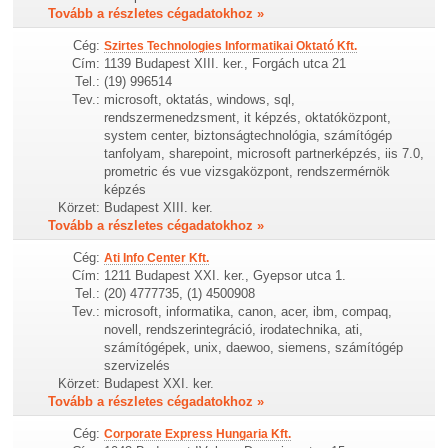
Tovább a részletes cégadatokhoz »
Cég:
Szirtes Technologies Informatikai Oktató Kft.
Cím:
1139 Budapest XIII. ker., Forgách utca 21
Tel.:
(19) 996514
Tev.:
microsoft, oktatás, windows, sql,
rendszermenedzsment, it képzés, oktatóközpont,
system center, biztonságtechnológia, számítógép
tanfolyam, sharepoint, microsoft partnerképzés, iis 7.0,
prometric és vue vizsgaközpont, rendszermérnök
képzés
Körzet:
Budapest XIII. ker.
Tovább a részletes cégadatokhoz »
Cég:
Ati Info Center Kft.
Cím:
1211 Budapest XXI. ker., Gyepsor utca 1.
Tel.:
(20) 4777735, (1) 4500908
Tev.:
microsoft, informatika, canon, acer, ibm, compaq,
novell, rendszerintegráció, irodatechnika, ati,
számítógépek, unix, daewoo, siemens, számítógép
szervizelés
Körzet:
Budapest XXI. ker.
Tovább a részletes cégadatokhoz »
Cég:
Corporate Express Hungaria Kft.