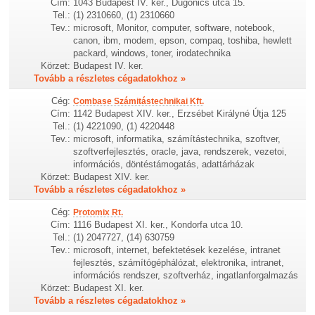
Cím:
1043 Budapest IV. ker., Dugonics utca 15.
Tel.:
(1) 2310660, (1) 2310660
Tev.:
microsoft, Monitor, computer, software, notebook,
canon, ibm, modem, epson, compaq, toshiba, hewlett
packard, windows, toner, irodatechnika
Körzet:
Budapest IV. ker.
Tovább a részletes cégadatokhoz »
Cég:
Combase Számitástechnikai Kft.
Cím:
1142 Budapest XIV. ker., Erzsébet Királyné Útja 125
Tel.:
(1) 4221090, (1) 4220448
Tev.:
microsoft, informatika, számítástechnika, szoftver,
szoftverfejlesztés, oracle, java, rendszerek, vezetoi,
információs, döntéstámogatás, adattárházak
Körzet:
Budapest XIV. ker.
Tovább a részletes cégadatokhoz »
Cég:
Protomix Rt.
Cím:
1116 Budapest XI. ker., Kondorfa utca 10.
Tel.:
(1) 2047727, (14) 630759
Tev.:
microsoft, internet, befektetések kezelése, intranet
fejlesztés, számítógéphálózat, elektronika, intranet,
információs rendszer, szoftverház, ingatlanforgalmazás
Körzet:
Budapest XI. ker.
Tovább a részletes cégadatokhoz »