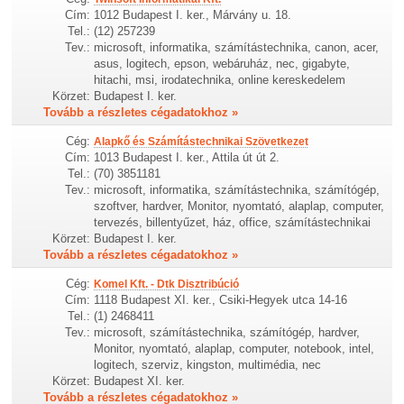
Cím:
1012 Budapest I. ker., Márvány u. 18.
Tel.:
(12) 257239
Tev.:
microsoft, informatika, számítástechnika, canon, acer,
asus, logitech, epson, webáruház, nec, gigabyte,
hitachi, msi, irodatechnika, online kereskedelem
Körzet:
Budapest I. ker.
Tovább a részletes cégadatokhoz »
Cég:
Alapkő és Számítástechnikai Szövetkezet
Cím:
1013 Budapest I. ker., Attila út út 2.
Tel.:
(70) 3851181
Tev.:
microsoft, informatika, számítástechnika, számítógép,
szoftver, hardver, Monitor, nyomtató, alaplap, computer,
tervezés, billentyűzet, ház, office, számítástechnikai
Körzet:
Budapest I. ker.
Tovább a részletes cégadatokhoz »
Cég:
Komel Kft. - Dtk Disztribúció
Cím:
1118 Budapest XI. ker., Csiki-Hegyek utca 14-16
Tel.:
(1) 2468411
Tev.:
microsoft, számítástechnika, számítógép, hardver,
Monitor, nyomtató, alaplap, computer, notebook, intel,
logitech, szerviz, kingston, multimédia, nec
Körzet:
Budapest XI. ker.
Tovább a részletes cégadatokhoz »