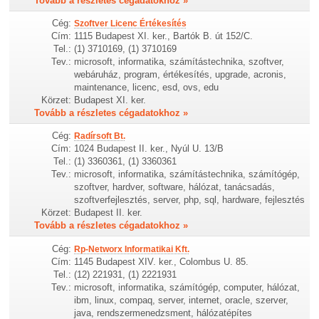
Tovább a részletes cégadatokhoz »
Cég:
Szoftver Licenc Értékesítés
Cím:
1115 Budapest XI. ker., Bartók B. út 152/C.
Tel.:
(1) 3710169, (1) 3710169
Tev.:
microsoft, informatika, számítástechnika, szoftver,
webáruház, program, értékesítés, upgrade, acronis,
maintenance, licenc, esd, ovs, edu
Körzet:
Budapest XI. ker.
Tovább a részletes cégadatokhoz »
Cég:
Radírsoft Bt.
Cím:
1024 Budapest II. ker., Nyúl U. 13/B
Tel.:
(1) 3360361, (1) 3360361
Tev.:
microsoft, informatika, számítástechnika, számítógép,
szoftver, hardver, software, hálózat, tanácsadás,
szoftverfejlesztés, server, php, sql, hardware, fejlesztés
Körzet:
Budapest II. ker.
Tovább a részletes cégadatokhoz »
Cég:
Rp-Networx Informatikai Kft.
Cím:
1145 Budapest XIV. ker., Colombus U. 85.
Tel.:
(12) 221931, (1) 2221931
Tev.:
microsoft, informatika, számítógép, computer, hálózat,
ibm, linux, compaq, server, internet, oracle, szerver,
java, rendszermenedzsment, hálózatépítes