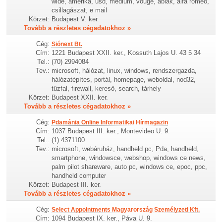
wide, amerika, usd, médium, vouge, ablak, alfa romeo,
csillagászat, e mail
Körzet:
Budapest V. ker.
Tovább a részletes cégadatokhoz »
Cég:
Siónext Bt.
Cím:
1221 Budapest XXII. ker., Kossuth Lajos U. 43 5 34
Tel.:
(70) 2994084
Tev.:
microsoft, hálózat, linux, windows, rendszergazda,
hálózatépítes, portál, homepage, weboldal, nod32,
tűzfal, firewall, kereső, search, tárhely
Körzet:
Budapest XXII. ker.
Tovább a részletes cégadatokhoz »
Cég:
Pdamánia Online Informatikai Hírmagazin
Cím:
1037 Budapest III. ker., Montevideo U. 9.
Tel.:
(1) 4371100
Tev.:
microsoft, webáruház, handheld pc, Pda, handheld,
smartphone, windowsce, webshop, windows ce news,
palm pilot shareware, auto pc, windows ce, epoc, ppc,
handheld computer
Körzet:
Budapest III. ker.
Tovább a részletes cégadatokhoz »
Cég:
Select Appointments Magyarország Személyzeti Kft.
Cím:
1094 Budapest IX. ker., Páva U. 9.