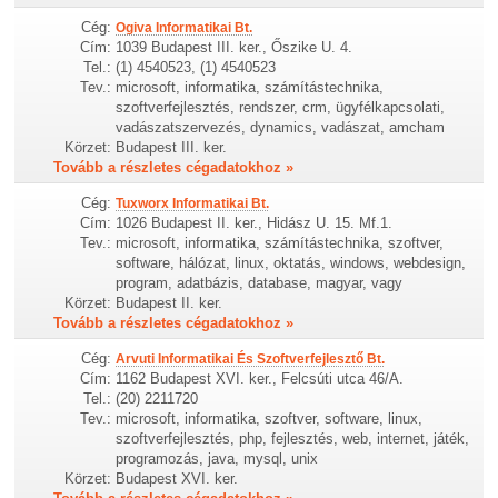
Cég:
Ogiva Informatikai Bt.
Cím:
1039 Budapest III. ker., Őszike U. 4.
Tel.:
(1) 4540523, (1) 4540523
Tev.:
microsoft, informatika, számítástechnika,
szoftverfejlesztés, rendszer, crm, ügyfélkapcsolati,
vadászatszervezés, dynamics, vadászat, amcham
Körzet:
Budapest III. ker.
Tovább a részletes cégadatokhoz »
Cég:
Tuxworx Informatikai Bt.
Cím:
1026 Budapest II. ker., Hidász U. 15. Mf.1.
Tev.:
microsoft, informatika, számítástechnika, szoftver,
software, hálózat, linux, oktatás, windows, webdesign,
program, adatbázis, database, magyar, vagy
Körzet:
Budapest II. ker.
Tovább a részletes cégadatokhoz »
Cég:
Arvuti Informatikai És Szoftverfejlesztő Bt.
Cím:
1162 Budapest XVI. ker., Felcsúti utca 46/A.
Tel.:
(20) 2211720
Tev.:
microsoft, informatika, szoftver, software, linux,
szoftverfejlesztés, php, fejlesztés, web, internet, játék,
programozás, java, mysql, unix
Körzet:
Budapest XVI. ker.