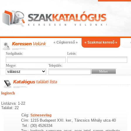
« Cégkereső »
« Szakmai kereső »
Szolgáltatás:
Leírás:
Megye:
Település:
logitech
Listázva: 1-22
Találat: 22
Cég:
Szinesevilag
Cím:
1215 Budapest XXI. ker., Táncsics Mihály utca 40
Tel.:
(30) 4526334
Tev.:
logitech, samsung, asus, acer, intel, canon, gigabyte,