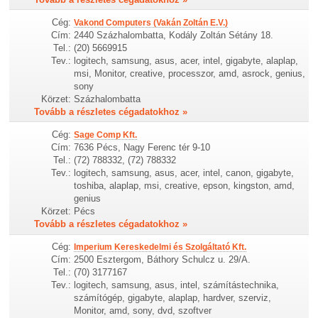
Cég:
Vakond Computers (Vakán Zoltán E.V.)
Cím:
2440 Százhalombatta, Kodály Zoltán Sétány 18.
Tel.:
(20) 5669915
Tev.:
logitech, samsung, asus, acer, intel, gigabyte, alaplap,
msi, Monitor, creative, processzor, amd, asrock, genius,
sony
Körzet:
Százhalombatta
Tovább a részletes cégadatokhoz »
Cég:
Sage Comp Kft.
Cím:
7636 Pécs, Nagy Ferenc tér 9-10
Tel.:
(72) 788332, (72) 788332
Tev.:
logitech, samsung, asus, acer, intel, canon, gigabyte,
toshiba, alaplap, msi, creative, epson, kingston, amd,
genius
Körzet:
Pécs
Tovább a részletes cégadatokhoz »
Cég:
Imperium Kereskedelmi és Szolgáltató Kft.
Cím:
2500 Esztergom, Báthory Schulcz u. 29/A.
Tel.:
(70) 3177167
Tev.:
logitech, samsung, asus, intel, számítástechnika,
számítógép, gigabyte, alaplap, hardver, szerviz,
Monitor, amd, sony, dvd, szoftver