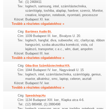
Tel.:
(1) 2468411
Tev.:
logitech, samsung, intel, számítástechnika,
számítógép, toshiba, alaplap, hardver, szerviz, Monitor,
creative, kingston, notebook, nyomtató, processzor
Körzet:
Budapest XI. ker.
Tovább a részletes cégadatokhoz »
Cég:
Bartimex Audio Bt.
Cím:
1039 Budapest III. ker., Bivalyos U. 20.
Tev.:
logitech, hangfal, diva, subwoofer, xtz, claritycap, ribbon
hangszóró, szoba akusztika korrekció, viola, cd
lejátszó, transporter, c.e.c., wlm, duet, ampohm
Körzet:
Budapest III. ker.
Tovább a részletes cégadatokhoz »
Cég:
Giba-Box Számítástechnikai Kft.
Cím:
1044 Budapest IV. ker., Nagyváradi U. 15
Tev.:
logitech, intel, számítástechnika, számítógép, genius,
maxtor, alkatrész, smc, laptop, celeron, asztali
Körzet:
Budapest IV. ker.
Tovább a részletes cégadatokhoz »
Cég:
Speedshop.Hu
Cím:
1134 Budapest XIII. ker., Klapka utca 4-6.
Tel.:
(12) 880498, (1) 2880498
Tev.:
logitech, samsung, asus, acer, toshiba, notebook, sony,