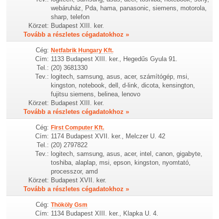
webáruház, Pda, hama, panasonic, siemens, motorola,
sharp, telefon
Körzet:
Budapest XIII. ker.
Tovább a részletes cégadatokhoz »
Cég:
Netfabrik Hungary Kft.
Cím:
1133 Budapest XIII. ker., Hegedűs Gyula 91.
Tel.:
(20) 3681330
Tev.:
logitech, samsung, asus, acer, számítógép, msi,
kingston, notebook, dell, d-link, dicota, kensington,
fujitsu siemens, belinea, lenovo
Körzet:
Budapest XIII. ker.
Tovább a részletes cégadatokhoz »
Cég:
First Computer Kft.
Cím:
1174 Budapest XVII. ker., Melczer U. 42
Tel.:
(20) 2797822
Tev.:
logitech, samsung, asus, acer, intel, canon, gigabyte,
toshiba, alaplap, msi, epson, kingston, nyomtató,
processzor, amd
Körzet:
Budapest XVII. ker.
Tovább a részletes cégadatokhoz »
Cég:
Thököly Gsm
Cím:
1134 Budapest XIII. ker., Klapka U. 4.