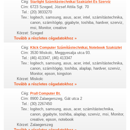
Cég:
Starlight Számítástechnikai Szaküzlet És Szerviz
Cím:
6723 Szeged, József Attila Sgt. 70
Tel.:
(20) 3833270
Tev.:
logitech, samsung, asus, acer, intel, számítástechnika,
canon, számítógép, gigabyte, toshiba, hardver, szerviz,
msi, Monitor, creative
Körzet:
Szeged
Tovább a részletes cégadatokhoz »
Cég:
Klick Computer Számítástechnikai, Notebook Szaküzlet
Cím:
3530 Miskolc, Meggyesalja utca 93.
Tel.:
(46) 413347, (46) 413347
Tev.:
logitech, samsung, asus, acer, intel, számítástechnika,
canon, számítógép, toshiba, alaplap, hardver, szerviz,
Monitor, epson, kingston
Körzet:
Miskolc
Tovább a részletes cégadatokhoz »
Cég:
Prall Computer Bt.
Cím:
8900 Zalaegerszeg, Gát utca 2
Tel.:
(30) 2267450
Tev.:
logitech, samsung, asus, acer, számítástechnika,
canon, gigabyte, toshiba, alaplap, szerviz, msi, Monitor,
creative, epson, notebook
Körzet:
Zalaegerszeg
Tovább a részletes cégadatokhoz »