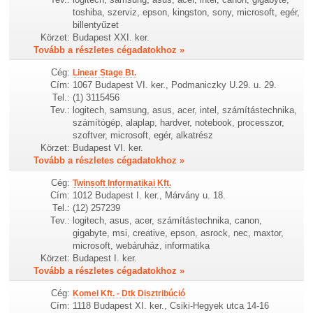
toshiba, szerviz, epson, kingston, sony, microsoft, egér,
billentyűzet
Körzet:
Budapest XXI. ker.
Tovább a részletes cégadatokhoz »
Cég:
Linear Stage Bt.
Cím:
1067 Budapest VI. ker., Podmaniczky U.29. u. 29.
Tel.:
(1) 3115456
Tev.:
logitech, samsung, asus, acer, intel, számítástechnika,
számítógép, alaplap, hardver, notebook, processzor,
szoftver, microsoft, egér, alkatrész
Körzet:
Budapest VI. ker.
Tovább a részletes cégadatokhoz »
Cég:
Twinsoft Informatikai Kft.
Cím:
1012 Budapest I. ker., Márvány u. 18.
Tel.:
(12) 257239
Tev.:
logitech, asus, acer, számítástechnika, canon,
gigabyte, msi, creative, epson, asrock, nec, maxtor,
microsoft, webáruház, informatika
Körzet:
Budapest I. ker.
Tovább a részletes cégadatokhoz »
Cég:
Komel Kft. - Dtk Disztribúció
Cím:
1118 Budapest XI. ker., Csiki-Hegyek utca 14-16