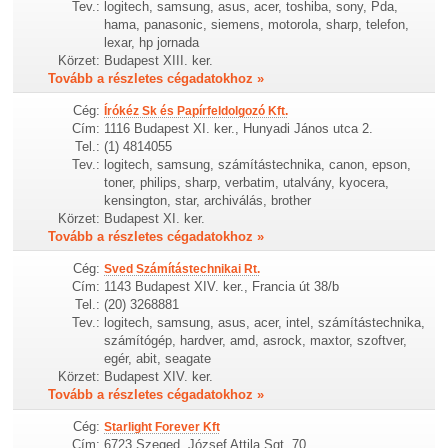
Tev.:
logitech, samsung, asus, acer, toshiba, sony, Pda,
hama, panasonic, siemens, motorola, sharp, telefon,
lexar, hp jornada
Körzet:
Budapest XIII. ker.
Tovább a részletes cégadatokhoz »
Cég:
Írókéz Sk és Papírfeldolgozó Kft.
Cím:
1116 Budapest XI. ker., Hunyadi János utca 2.
Tel.:
(1) 4814055
Tev.:
logitech, samsung, számítástechnika, canon, epson,
toner, philips, sharp, verbatim, utalvány, kyocera,
kensington, star, archiválás, brother
Körzet:
Budapest XI. ker.
Tovább a részletes cégadatokhoz »
Cég:
Sved Számítástechnikai Rt.
Cím:
1143 Budapest XIV. ker., Francia út 38/b
Tel.:
(20) 3268881
Tev.:
logitech, samsung, asus, acer, intel, számítástechnika,
számítógép, hardver, amd, asrock, maxtor, szoftver,
egér, abit, seagate
Körzet:
Budapest XIV. ker.
Tovább a részletes cégadatokhoz »
Cég:
Starlight Forever Kft
Cím:
6723 Szeged, József Attila Sgt. 70