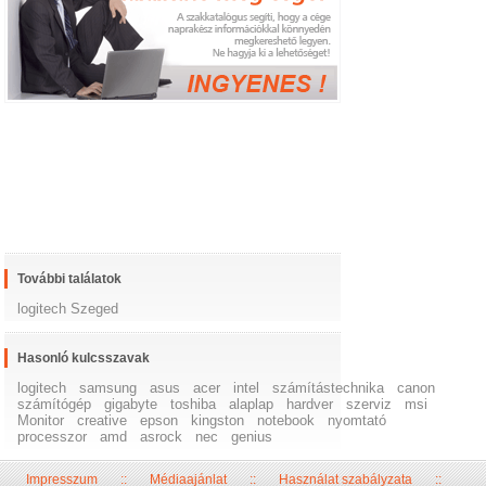
További találatok
logitech Szeged
Hasonló kulcsszavak
logitech
samsung
asus
acer
intel
számítástechnika
canon
számítógép
gigabyte
toshiba
alaplap
hardver
szerviz
msi
Monitor
creative
epson
kingston
notebook
nyomtató
processzor
amd
asrock
nec
genius
Impresszum
::
Médiaajánlat
::
Használat szabályzata
::