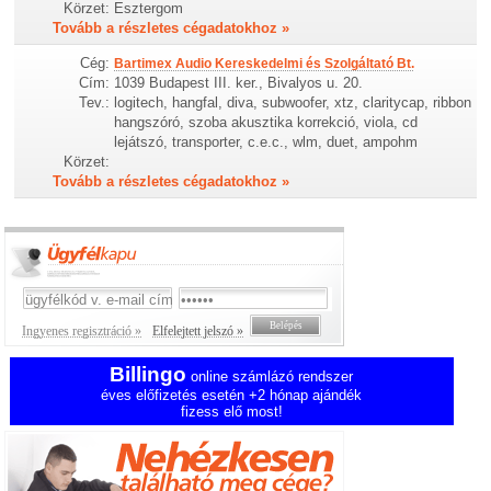
Körzet:
Esztergom
Tovább a részletes cégadatokhoz »
Cég:
Bartimex Audio Kereskedelmi és Szolgáltató Bt.
Cím:
1039 Budapest III. ker., Bivalyos u. 20.
Tev.:
logitech, hangfal, diva, subwoofer, xtz, claritycap, ribbon
hangszóró, szoba akusztika korrekció, viola, cd
lejátszó, transporter, c.e.c., wlm, duet, ampohm
Körzet:
Tovább a részletes cégadatokhoz »
Ingyenes regisztráció »
Elfelejtett jelszó »
Billingo
online számlázó rendszer
éves előfizetés esetén +2 hónap ajándék
fizess elő most!