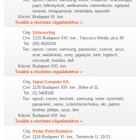
papír, billentyűzet, webkamera, iratrendezés, egérpad,
tonerek, tintapatronok, fehértábla, leporelló
Körzet:
Budapest III. ker.
Tovább a részletes cégadatokhoz »
Cég:
Szinesevilag
Cím:
1215 Budapest XXI. ker., Táncsics Mihály utca 40
Tel.:
(30) 4526334
Tev.:
epson, canon, samsung, panasonic, szerviz, asus,
acer, webáruház, sony, gigabyte, intel, logitech,
microsoft, toshiba, dell
Körzet:
Budapest XXI. ker.
Tovább a részletes cégadatokhoz »
Cég:
Signal Computer Kft.
Cím:
1135 Budapest XIII. ker., Béke út 11.
Tel.:
(1) 3409195
Tev.:
epson, canon, lexmark, samsung, toner, nyomtató,
panasonic, xerox, számítástechnika, oki, patron,
brother, philips, asus, ibm
Körzet:
Budapest XIII. ker.
Tovább a részletes cégadatokhoz »
Cég:
Redac-Point Budapest
Cím:
1116 Budapest XI. ker., Temesvár U. 19-21.