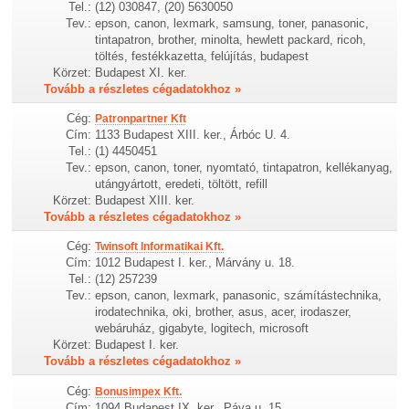
Tel.:
(12) 030847, (20) 5630050
Tev.:
epson, canon, lexmark, samsung, toner, panasonic,
tintapatron, brother, minolta, hewlett packard, ricoh,
töltés, festékkazetta, felújítás, budapest
Körzet:
Budapest XI. ker.
Tovább a részletes cégadatokhoz »
Cég:
Patronpartner Kft
Cím:
1133 Budapest XIII. ker., Árbóc U. 4.
Tel.:
(1) 4450451
Tev.:
epson, canon, toner, nyomtató, tintapatron, kellékanyag,
utángyártott, eredeti, töltött, refill
Körzet:
Budapest XIII. ker.
Tovább a részletes cégadatokhoz »
Cég:
Twinsoft Informatikai Kft.
Cím:
1012 Budapest I. ker., Márvány u. 18.
Tel.:
(12) 257239
Tev.:
epson, canon, lexmark, panasonic, számítástechnika,
irodatechnika, oki, brother, asus, acer, irodaszer,
webáruház, gigabyte, logitech, microsoft
Körzet:
Budapest I. ker.
Tovább a részletes cégadatokhoz »
Cég:
Bonusimpex Kft.
Cím:
1094 Budapest IX. ker., Páva u. 15