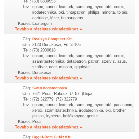
Tel.:
(30) 6839553
Tev.:
epson, canon, lexmark, samsung, nyomtató, xerox,
irodatechnika, oki, tintapatron, philips, minolta, töltés,
cartridge, lézer, tintasugaras
Körzet:
Esztergom
Tovább a részletes cégadatokhoz »
Cég:
Realsys Computer Kft.
Cím:
2120 Dunakeszi, Fő út 105
Tel.:
(70) 2000818
Tev.:
epson, canon, lexmark, samsung, nyomtató, xerox,
számítástechnika, tintapatron, patron, szerviz, asus,
szoftver, acer, minolta, gigabyte
Körzet:
Dunakeszi
Tovább a részletes cégadatokhoz »
Cég:
Swan Irodatechnika
Cím:
7621 Pécs, Rákóczi U. 57. (Bejár
Tel.:
(72) 322779, (72) 322779
Tev.:
epson, canon, lexmark, samsung, nyomtató, panasonic,
xerox, számítástechnika, irodatechnika, oki, brother,
philips, kyocera, kellékanyag, genius
Körzet:
Pécs
Tovább a részletes cégadatokhoz »
Cég:
Ggg H-Rom G Ház Kft.