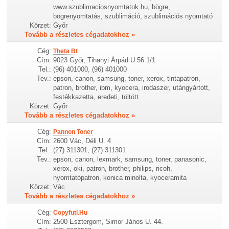
www.szublimaciosnyomtatok.hu, bögre,
bögrenyomtatás, szublimáció, szublimációs nyomtató
Körzet:
Győr
Tovább a részletes cégadatokhoz »
Cég:
Theta Bt
Cím:
9023 Győr, Tihanyi Árpád U 56 1/1
Tel.:
(96) 401000, (96) 401000
Tev.:
epson, canon, samsung, toner, xerox, tintapatron,
patron, brother, ibm, kyocera, irodaszer, utángyártott,
festékkazetta, eredeti, töltött
Körzet:
Győr
Tovább a részletes cégadatokhoz »
Cég:
Pannon Toner
Cím:
2600 Vác, Déli U. 4
Tel.:
(27) 311301, (27) 311301
Tev.:
epson, canon, lexmark, samsung, toner, panasonic,
xerox, oki, patron, brother, philips, ricoh,
nyomtatópatron, konica minolta, kyoceramita
Körzet:
Vác
Tovább a részletes cégadatokhoz »
Cég:
Copyfuti.Hu
Cím:
2500 Esztergom, Simor János U. 44.