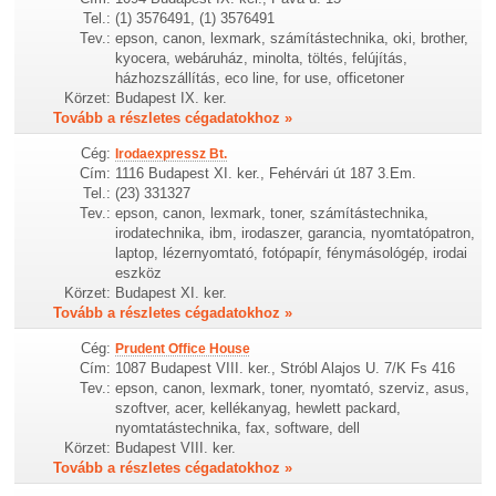
Tel.:
(1) 3576491, (1) 3576491
Tev.:
epson, canon, lexmark, számítástechnika, oki, brother,
kyocera, webáruház, minolta, töltés, felújítás,
házhozszállítás, eco line, for use, officetoner
Körzet:
Budapest IX. ker.
Tovább a részletes cégadatokhoz »
Cég:
Irodaexpressz Bt.
Cím:
1116 Budapest XI. ker., Fehérvári út 187 3.Em.
Tel.:
(23) 331327
Tev.:
epson, canon, lexmark, toner, számítástechnika,
irodatechnika, ibm, irodaszer, garancia, nyomtatópatron,
laptop, lézernyomtató, fotópapír, fénymásológép, irodai
eszköz
Körzet:
Budapest XI. ker.
Tovább a részletes cégadatokhoz »
Cég:
Prudent Office House
Cím:
1087 Budapest VIII. ker., Stróbl Alajos U. 7/K Fs 416
Tev.:
epson, canon, lexmark, toner, nyomtató, szerviz, asus,
szoftver, acer, kellékanyag, hewlett packard,
nyomtatástechnika, fax, software, dell
Körzet:
Budapest VIII. ker.
Tovább a részletes cégadatokhoz »