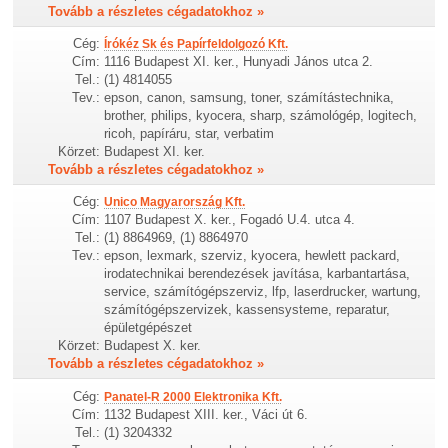
Tovább a részletes cégadatokhoz »
Cég:
Írókéz Sk és Papírfeldolgozó Kft.
Cím:
1116 Budapest XI. ker., Hunyadi János utca 2.
Tel.:
(1) 4814055
Tev.:
epson, canon, samsung, toner, számítástechnika,
brother, philips, kyocera, sharp, számológép, logitech,
ricoh, papíráru, star, verbatim
Körzet:
Budapest XI. ker.
Tovább a részletes cégadatokhoz »
Cég:
Unico Magyarország Kft.
Cím:
1107 Budapest X. ker., Fogadó U.4. utca 4.
Tel.:
(1) 8864969, (1) 8864970
Tev.:
epson, lexmark, szerviz, kyocera, hewlett packard,
irodatechnikai berendezések javítása, karbantartása,
service, számítógépszerviz, lfp, laserdrucker, wartung,
számítógépszervizek, kassensysteme, reparatur,
épületgépészet
Körzet:
Budapest X. ker.
Tovább a részletes cégadatokhoz »
Cég:
Panatel-R 2000 Elektronika Kft.
Cím:
1132 Budapest XIII. ker., Váci út 6.
Tel.:
(1) 3204332