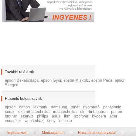
További találatok
epson Békéscsaba
,
epson Győr
,
epson Miskolc
,
epson Pécs
,
epson
Szeged
Hasonló kulcsszavak
epson
canon
lexmark
samsung
toner
nyomtató
panasonic
xerox
számítástechnika
irodatechnika
oki
tintapatron
patron
brother
szerviz
philips
asus
ibm
szoftver
kyocera
acer
irodaszer
webáruház
sony
minolta
Impresszum
::
Médiaajánlat
::
Használat szabályzata
::