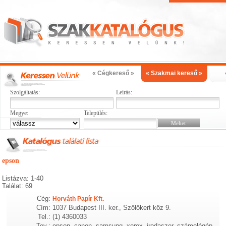
« Cégkereső »
« Szakmai kereső »
Szolgáltatás:
Leírás:
Megye:
Település:
epson
Listázva: 1-40
Találat: 69
Cég:
Horváth Papír Kft.
Cím:
1037 Budapest III. ker., Szőlőkert köz 9.
Tel.:
(1) 4360033
Tev.:
epson, canon, samsung, xerox, irodaszer, számológép,