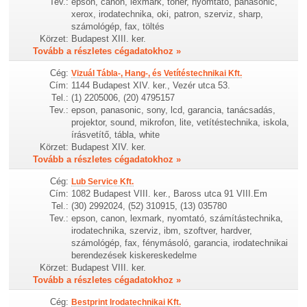
Tev.:
epson, canon, lexmark, toner, nyomtató, panasonic,
xerox, irodatechnika, oki, patron, szerviz, sharp,
számológép, fax, töltés
Körzet:
Budapest XIII. ker.
Tovább a részletes cégadatokhoz »
Cég:
Vizuál Tábla-, Hang-, és Vetítéstechnikai Kft.
Cím:
1144 Budapest XIV. ker., Vezér utca 53.
Tel.:
(1) 2205006, (20) 4795157
Tev.:
epson, panasonic, sony, lcd, garancia, tanácsadás,
projektor, sound, mikrofon, lite, vetítéstechnika, iskola,
írásvetítő, tábla, white
Körzet:
Budapest XIV. ker.
Tovább a részletes cégadatokhoz »
Cég:
Lub Service Kft.
Cím:
1082 Budapest VIII. ker., Baross utca 91 VIII.Em
Tel.:
(30) 2992024, (52) 310915, (13) 035780
Tev.:
epson, canon, lexmark, nyomtató, számítástechnika,
irodatechnika, szerviz, ibm, szoftver, hardver,
számológép, fax, fénymásoló, garancia, irodatechnikai
berendezések kiskereskedelme
Körzet:
Budapest VIII. ker.
Tovább a részletes cégadatokhoz »
Cég:
Bestprint Irodatechnikai Kft.