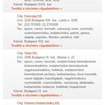
asus, szoftver, acer, sony
Körzet:
Budapest XXIII. ker.
Tovább a részletes cégadatokhoz »
Cég:
Fotocopy Kft
Cím:
1134 Budapest XIII. ker., Lomb u. 31/B.
Tel.:
(12) 701500, (1) 2701500
Tev.:
epson, canon, lexmark, samsung, toner, nyomtató,
számítástechnika, irodatechnika, patron, genius,
alaplap, papíráru, Monitor, pendrive, hdd
Körzet:
Budapest XIII. ker.
Tovább a részletes cégadatokhoz »
Cég:
Toner Kft.
Cím:
1095 Budapest IX. ker., Mester u. 21.
Tev.:
epson, canon, lexmark, irodatechnikai berendezések
kiskereskedelme, irodatechnikai berendezések
nagykereskedelme, kellékek, irodatechnikai
berendezések javítása, karbantartása, lézer kazetták,
canon digitális másológépek, nagyformátumú
nyomtatatók, szervizellátás, samasung, bérbeadás,
karbantartás irodaszer, kellékek( intapatronok
Körzet:
Budapest IX. ker.
Tovább a részletes cégadatokhoz »
Cég:
Fotorex Irodatechnika, Kft.