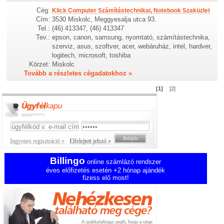
Cég:
Klick Computer Számítástechnikai, Notebook Szaküzlet
Cím:
3530 Miskolc, Meggyesalja utca 93.
Tel.:
(46) 413347, (46) 413347
Tev.:
epson, canon, samsung, nyomtató, számítástechnika,
szerviz, asus, szoftver, acer, webáruház, intel, hardver,
logitech, microsoft, toshiba
Körzet:
Miskolc
Tovább a részletes cégadatokhoz »
[1]
[2]
Ingyenes regisztráció »
Elfelejtett jelszó »
Billingo
online számlázó rendszer
éves előfizetés esetén +2 hónap ajándék
fizess elő most!