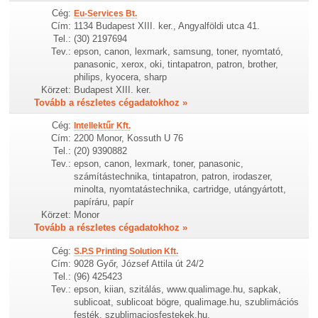
Cég:
Eu-Services Bt.
Cím:
1134 Budapest XIII. ker., Angyalföldi utca 41.
Tel.:
(30) 2197694
Tev.:
epson, canon, lexmark, samsung, toner, nyomtató,
panasonic, xerox, oki, tintapatron, patron, brother,
philips, kyocera, sharp
Körzet:
Budapest XIII. ker.
Tovább a részletes cégadatokhoz »
Cég:
Intellektűr Kft.
Cím:
2200 Monor, Kossuth U 76
Tel.:
(20) 9390882
Tev.:
epson, canon, lexmark, toner, panasonic,
számítástechnika, tintapatron, patron, irodaszer,
minolta, nyomtatástechnika, cartridge, utángyártott,
papíráru, papír
Körzet:
Monor
Tovább a részletes cégadatokhoz »
Cég:
S.P.S Printing Solution Kft.
Cím:
9028 Győr, József Attila út 24/2
Tel.:
(96) 425423
Tev.:
epson, kiian, szitálás, www.qualimage.hu, sapkak,
sublicoat, sublicoat bögre, qualimage.hu, szublimációs
festék, szublimaciosfestekek.hu,