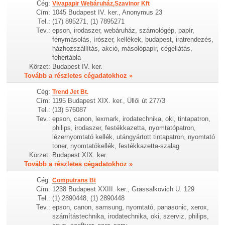
Cég:
Vivapapir Webáruház,Szavinor Kft
Cím:
1045 Budapest IV. ker., Anonymus 23
Tel.:
(17) 895271, (1) 7895271
Tev.:
epson, irodaszer, webáruház, számológép, papír,
fénymásolás, írószer, kellékek, budapest, iratrendezés,
házhozszállítás, akció, másolópapír, cégellátás,
fehértábla
Körzet:
Budapest IV. ker.
Tovább a részletes cégadatokhoz »
Cég:
Trend Jet Bt.
Cím:
1195 Budapest XIX. ker., Üllői út 277/3
Tel.:
(13) 576087
Tev.:
epson, canon, lexmark, irodatechnika, oki, tintapatron,
philips, irodaszer, festékkazetta, nyomtatópatron,
lézernyomtató kellék, utángyártott tintapatron, nyomtató
toner, nyomtatókellék, festékkazetta-szalag
Körzet:
Budapest XIX. ker.
Tovább a részletes cégadatokhoz »
Cég:
Computrans Bt
Cím:
1238 Budapest XXIII. ker., Grassalkovich U. 129
Tel.:
(1) 2890448, (1) 2890448
Tev.:
epson, canon, samsung, nyomtató, panasonic, xerox,
számítástechnika, irodatechnika, oki, szerviz, philips,