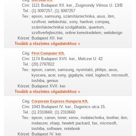
Cím:
1121 Budapest XII. ker., Zsigmondy Vilmos U. 13/B
Tel.:
(1) 3097257, (1) 3097257
Tev.:
epson, samsung, számítástechnika, asus, ibm,
szoftver, webáruház, sony, hardver, compaq,
számítástechnikai szolgáltatás, quantum,
szoftverfejlesztés, online kereskedelem, webdesign
Körzet:
Budapest XII. ker.
Tovább a részletes cégadatokhoz »
Cég:
First Computer Kft.
Cím:
1174 Budapest XVII. ker., Melczer U. 42
Tel.:
(20) 2797822
Tev.:
epson, canon, samsung, nyomtató, philips, asus,
kyocera, acer, sony, gigabyte, intel, logitech, microsoft,
toshiba, genius
Körzet:
Budapest XVII. ker.
Tovább a részletes cégadatokhoz »
Cég:
Corporate Express Hungaria Kft.
Cím:
1043 Budapest IV. ker., Dugonics utca 15.
Tel.:
(1) 2310660, (1) 2310660
Tev.:
epson, canon, toner, xerox, irodatechnika, brother, ibm,
irodaszer, sharp, hewlett packard, fax, microsoft,
toshiba, software, notebook
Körzet:
Budapest IV. ker.