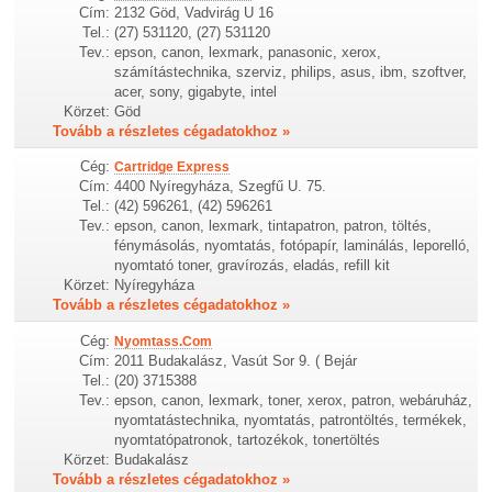
Cím:
2132 Göd, Vadvirág U 16
Tel.:
(27) 531120, (27) 531120
Tev.:
epson, canon, lexmark, panasonic, xerox,
számítástechnika, szerviz, philips, asus, ibm, szoftver,
acer, sony, gigabyte, intel
Körzet:
Göd
Tovább a részletes cégadatokhoz »
Cég:
Cartridge Express
Cím:
4400 Nyíregyháza, Szegfű U. 75.
Tel.:
(42) 596261, (42) 596261
Tev.:
epson, canon, lexmark, tintapatron, patron, töltés,
fénymásolás, nyomtatás, fotópapír, laminálás, leporelló,
nyomtató toner, gravírozás, eladás, refill kit
Körzet:
Nyíregyháza
Tovább a részletes cégadatokhoz »
Cég:
Nyomtass.Com
Cím:
2011 Budakalász, Vasút Sor 9. ( Bejár
Tel.:
(20) 3715388
Tev.:
epson, canon, lexmark, toner, xerox, patron, webáruház,
nyomtatástechnika, nyomtatás, patrontöltés, termékek,
nyomtatópatronok, tartozékok, tonertöltés
Körzet:
Budakalász
Tovább a részletes cégadatokhoz »