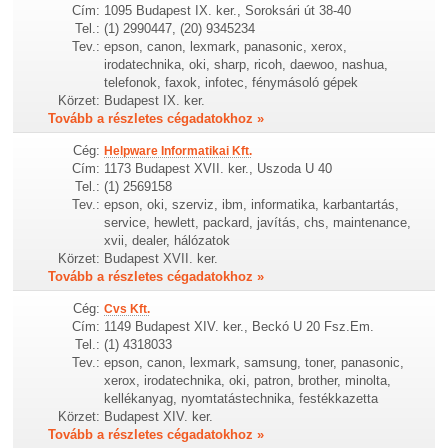
Cím:
1095 Budapest IX. ker., Soroksári út 38-40
Tel.:
(1) 2990447, (20) 9345234
Tev.:
epson, canon, lexmark, panasonic, xerox,
irodatechnika, oki, sharp, ricoh, daewoo, nashua,
telefonok, faxok, infotec, fénymásoló gépek
Körzet:
Budapest IX. ker.
Tovább a részletes cégadatokhoz »
Cég:
Helpware Informatikai Kft.
Cím:
1173 Budapest XVII. ker., Uszoda U 40
Tel.:
(1) 2569158
Tev.:
epson, oki, szerviz, ibm, informatika, karbantartás,
service, hewlett, packard, javítás, chs, maintenance,
xvii, dealer, hálózatok
Körzet:
Budapest XVII. ker.
Tovább a részletes cégadatokhoz »
Cég:
Cvs Kft.
Cím:
1149 Budapest XIV. ker., Beckó U 20 Fsz.Em.
Tel.:
(1) 4318033
Tev.:
epson, canon, lexmark, samsung, toner, panasonic,
xerox, irodatechnika, oki, patron, brother, minolta,
kellékanyag, nyomtatástechnika, festékkazetta
Körzet:
Budapest XIV. ker.
Tovább a részletes cégadatokhoz »