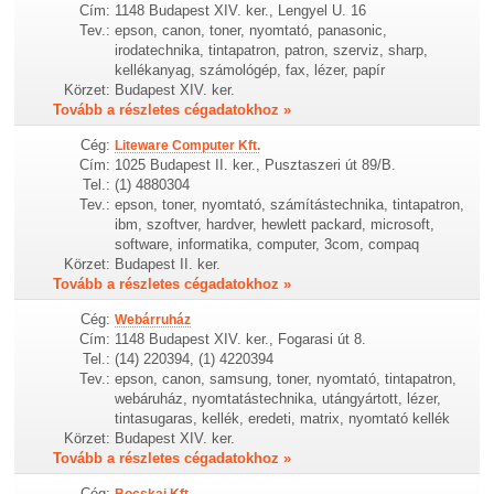
Cím:
1148 Budapest XIV. ker., Lengyel U. 16
Tev.:
epson, canon, toner, nyomtató, panasonic,
irodatechnika, tintapatron, patron, szerviz, sharp,
kellékanyag, számológép, fax, lézer, papír
Körzet:
Budapest XIV. ker.
Tovább a részletes cégadatokhoz »
Cég:
Liteware Computer Kft.
Cím:
1025 Budapest II. ker., Pusztaszeri út 89/B.
Tel.:
(1) 4880304
Tev.:
epson, toner, nyomtató, számítástechnika, tintapatron,
ibm, szoftver, hardver, hewlett packard, microsoft,
software, informatika, computer, 3com, compaq
Körzet:
Budapest II. ker.
Tovább a részletes cégadatokhoz »
Cég:
Webárruház
Cím:
1148 Budapest XIV. ker., Fogarasi út 8.
Tel.:
(14) 220394, (1) 4220394
Tev.:
epson, canon, samsung, toner, nyomtató, tintapatron,
webáruház, nyomtatástechnika, utángyártott, lézer,
tintasugaras, kellék, eredeti, matrix, nyomtató kellék
Körzet:
Budapest XIV. ker.
Tovább a részletes cégadatokhoz »
Cég:
Bocskai Kft.