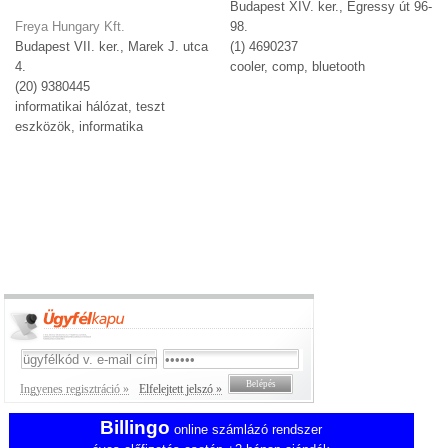
Budapest XIV. ker., Egressy út 96-
Freya Hungary Kft.
98.
Budapest VII. ker., Marek J. utca
(1) 4690237
4.
cooler, comp, bluetooth
(20) 9380445
informatikai hálózat, teszt
eszközök, informatika
Ingyenes regisztráció »
Elfelejtett jelszó »
Billingo
online számlázó rendszer