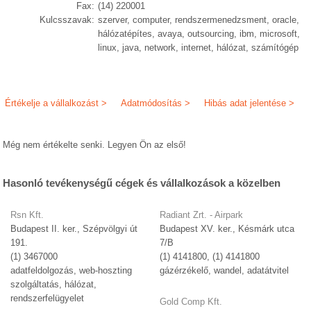
Fax:
(14) 220001
Kulcsszavak:
szerver, computer, rendszermenedzsment, oracle,
hálózatépítes, avaya, outsourcing, ibm, microsoft,
linux, java, network, internet, hálózat, számítógép
Értékelje a vállalkozást >
Adatmódosítás >
Hibás adat jelentése >
Még nem értékelte senki. Legyen Ön az első!
Hasonló tevékenységű cégek és vállalkozások a közelben
Rsn Kft.
Radiant Zrt. - Airpark
Budapest II. ker., Szépvölgyi út
Budapest XV. ker., Késmárk utca
191.
7/B
(1) 3467000
(1) 4141800, (1) 4141800
adatfeldolgozás, web-hoszting
gázérzékelő, wandel, adatátvitel
szolgáltatás, hálózat,
rendszerfelügyelet
Gold Comp Kft.