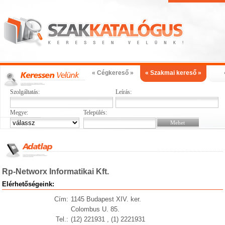
« Cégkereső »
« Szakmai kereső »
Szolgáltatás:
Leírás:
Megye:
Település:
Rp-Networx Informatikai Kft.
Elérhetőségeink:
Cím:
1145 Budapest XIV. ker.
Colombus U. 85.
Tel.:
(12) 221931 , (1) 2221931