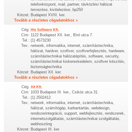
telefonközpont, mail, partner, távközlési hálózat
tervezése, kivitelezése, bp250
Körzet:
Budapest XVIII. ker.
Tovább a részletes cégadatokhoz »
Cég:
His Software Kft.
Cím:
1122 Budapest XII. ker., Bíró utca 7.
Tel.:
(1) 4573230
Tev.:
network, informatika, internet, számítástechnika,
hálózat, hardver, szoftver, szoftverfejlesztés, hardware,
számítástechnikai hálózatépítés, software, security,
számítástechnikai kiskereskedelem, szoftver készítés,
biztonságtechnika
Körzet:
Budapest XII. ker.
Tovább a részletes cégadatokhoz »
Cég:
Alt Kft.
Cím:
1033 Budapest III. ker., Csikós utca 31.
Tel.:
(1) 2502412
Tev.:
network, informatika, internet, számítástechnika,
hálózat, számítógép, karbantartás, webdesign,
rendszerintegráció, support, webfejlesztés, rendszerek,
internetszolgáltatás, számítástechnikai szolgáltatás,
webhoszting
Körzet:
Budapest III. ker.