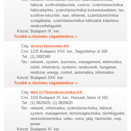
hálózat, szoftverfejlesztés, szerviz, számítástechnikai
hálózatépítés, számítástechnikai kiskereskedelem, lan,
szoftver készítés, wan, ethernet, számítástechnikai
szolgáltatás, számítástechnikai hálózatok kiépítése,
rendszerfelügyelet
Körzet:
Budapest IX. ker.
Tovább a részletes cégadatokhoz »
Cég:
Vertesz Elektronika Kft
Cím:
1225 Budapest XXII. ker., Nagytétényi út 169
Tel.:
(1) 2482340
Tev.:
network, system, business, management, elektronika,
üzleti, információ, systems, rendszerek, hungarian,
rendszer, energy, control, automatika, information
Körzet:
Budapest XXII. ker.
Tovább a részletes cégadatokhoz »
Cég:
Watt 22 Távközléstechnikai Kft.
Cím:
1116 Budapest XI. ker., Hunyadi János út 162.
Tel.:
(1) 3820620, (1) 3820620
Tev.:
network, informatika, számítástechnika, hálózat,
system, management, biztonságtechnika, távfelügyelet,
távközléstechnika, video, voice, play, távközlés, voip,
power
Körzet:
Budapest XI. ker.