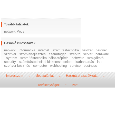
További találatok
network Pécs
Hasonló kulcsszavak
network
informatika
internet
számítástechnika
hálózat
hardver
szoftver
szoftverfejlesztés
számítógép
szerviz
server
hardware
system
számítástechnikai hálózatépítés
software
szolgáltató
security
számítástechnikai kiskereskedelem
karbantartás
lan
szoftver készítés
computer
webhosting
service
business
Impresszum
::
Médiaajánlat
::
Használat szabályzata
::
Tevékenységek
::
Part