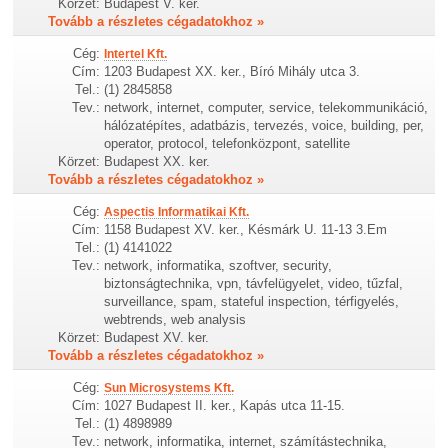
Körzet:
Budapest V. ker.
Tovább a részletes cégadatokhoz »
Cég:
Intertel Kft.
Cím:
1203 Budapest XX. ker., Bíró Mihály utca 3.
Tel.:
(1) 2845858
Tev.:
network, internet, computer, service, telekommunikáció,
hálózatépítes, adatbázis, tervezés, voice, building, per,
operator, protocol, telefonközpont, satellite
Körzet:
Budapest XX. ker.
Tovább a részletes cégadatokhoz »
Cég:
Aspectis Informatikai Kft.
Cím:
1158 Budapest XV. ker., Késmárk U. 11-13 3.Em
Tel.:
(1) 4141022
Tev.:
network, informatika, szoftver, security,
biztonságtechnika, vpn, távfelügyelet, video, tűzfal,
surveillance, spam, stateful inspection, térfigyelés,
webtrends, web analysis
Körzet:
Budapest XV. ker.
Tovább a részletes cégadatokhoz »
Cég:
Sun Microsystems Kft.
Cím:
1027 Budapest II. ker., Kapás utca 11-15.
Tel.:
(1) 4898989
Tev.:
network, informatika, internet, számítástechnika,