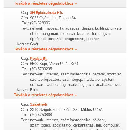
Tovább a részletes cégadatokhoz »
Cég:
3H Építésziroda Kft.
Cím:
9022 Győr, Liszt F. utca 34.
Tel.:
(95) 528006
Tev.:
network, hálózat, tanácsadás, design, building, private,
office, hungarian, research, kutatás, for, magyar,
építészeti tervezés, progressive, gunther
Körzet:
Győr
Tovább a részletes cégadatokhoz »
Cég:
Reidea Bt.
Cím:
6500 Baja, Varsa U. 7. IX/24.
Tel.:
(20) 5799295
Tev.:
network, internet, számítástechnika, hardver, szoftver,
szoftverfejlesztés, számítógép, hardware, system,
software, webhosting, marketing, java, adatbázis, web
Körzet:
Baja
Tovább a részletes cégadatokhoz »
Cég:
Szigetweb
Cím:
2310 Szigetszentmiklós, Szt. Miklós U-1/A.
Tel.:
(20) 5750868
Tev.:
network, internet, számítástechnika, hálózat,
számítógép, szolgáltató, karbantartás, lan, computer,