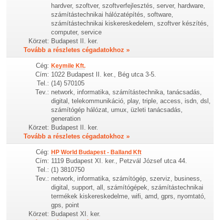
hardver, szoftver, szoftverfejlesztés, server, hardware,
számítástechnikai hálózatépítés, software,
számítástechnikai kiskereskedelem, szoftver készítés,
computer, service
Körzet:
Budapest II. ker.
Tovább a részletes cégadatokhoz »
Cég:
Keymile Kft.
Cím:
1022 Budapest II. ker., Bég utca 3-5.
Tel.:
(14) 570105
Tev.:
network, informatika, számítástechnika, tanácsadás,
digital, telekommunikáció, play, triple, access, isdn, dsl,
számítógép hálózat, umux, üzleti tanácsadás,
generation
Körzet:
Budapest II. ker.
Tovább a részletes cégadatokhoz »
Cég:
HP World Budapest - Balland Kft
Cím:
1119 Budapest XI. ker., Petzvál József utca 44.
Tel.:
(1) 3810750
Tev.:
network, informatika, számítógép, szerviz, business,
digital, support, all, számítógépek, számítástechnikai
termékek kiskereskedelme, wifi, amd, gprs, nyomtató,
gps, point
Körzet:
Budapest XI. ker.