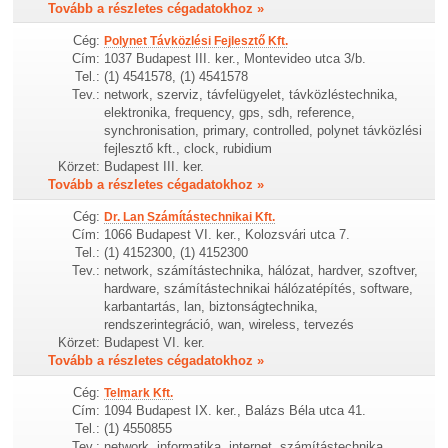
Tovább a részletes cégadatokhoz »
Cég:
Polynet Távközlési Fejlesztő Kft.
Cím:
1037 Budapest III. ker., Montevideo utca 3/b.
Tel.:
(1) 4541578, (1) 4541578
Tev.:
network, szerviz, távfelügyelet, távközléstechnika,
elektronika, frequency, gps, sdh, reference,
synchronisation, primary, controlled, polynet távközlési
fejlesztő kft., clock, rubidium
Körzet:
Budapest III. ker.
Tovább a részletes cégadatokhoz »
Cég:
Dr. Lan Számítástechnikai Kft.
Cím:
1066 Budapest VI. ker., Kolozsvári utca 7.
Tel.:
(1) 4152300, (1) 4152300
Tev.:
network, számítástechnika, hálózat, hardver, szoftver,
hardware, számítástechnikai hálózatépítés, software,
karbantartás, lan, biztonságtechnika,
rendszerintegráció, wan, wireless, tervezés
Körzet:
Budapest VI. ker.
Tovább a részletes cégadatokhoz »
Cég:
Telmark Kft.
Cím:
1094 Budapest IX. ker., Balázs Béla utca 41.
Tel.:
(1) 4550855
Tev.:
network, informatika, internet, számítástechnika,