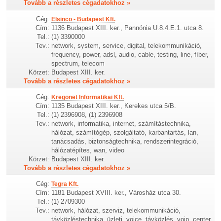
Tovább a részletes cégadatokhoz »
Cég:
Elsinco - Budapest Kft.
Cím:
1136 Budapest XIII. ker., Pannónia U.8.4.E.1. utca 8.
Tel.:
(1) 3390000
Tev.:
network, system, service, digital, telekommunikáció,
frequency, power, adsl, audio, cable, testing, line, fíber,
spectrum, telecom
Körzet:
Budapest XIII. ker.
Tovább a részletes cégadatokhoz »
Cég:
Kregonet Informatikai Kft.
Cím:
1135 Budapest XIII. ker., Kerekes utca 5/B.
Tel.:
(1) 2396908, (1) 2396908
Tev.:
network, informatika, internet, számítástechnika,
hálózat, számítógép, szolgáltató, karbantartás, lan,
tanácsadás, biztonságtechnika, rendszerintegráció,
hálózatépítes, wan, video
Körzet:
Budapest XIII. ker.
Tovább a részletes cégadatokhoz »
Cég:
Tegra Kft.
Cím:
1181 Budapest XVIII. ker., Városház utca 30.
Tel.:
(1) 2709300
Tev.:
network, hálózat, szerviz, telekommunikáció,
távközléstechnika, üzleti, voice, távközlés, voip, center,