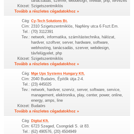
tanácsadás, szerver, webdesign, firewall, php, tervezés
Körzet:
Szigetszentmiklós
Tovább a részletes cégadatokhoz »
Cég:
Cy-Tech Solutions Bt.
Cím:
2310 Szigetszentmiklós, Napfény utca 6 Fszt.Em.
Tel.:
(70) 3112391
Tev.:
network, informatika, számítástechnika, hálózat,
hardver, szoftver, server, hardware, software,
webhosting, tanácsadás, szerver, webdesign,
távfelügyelet, php
Körzet:
Szigetszentmiklós
Tovább a részletes cégadatokhoz »
Cég:
Mge Ups Systems Hungary Kft.
Cím:
2040 Budaörs, Építők útja 2-4.
Tel.:
(23) 445025
Tev.:
network, hardver, szerviz, server, software, service,
management, elektronika, play, center, power, online,
energy, amps, line
Körzet:
Budaörs
Tovább a részletes cégadatokhoz »
Cég:
Digital Kft.
Cím:
6723 Szeged, Csongrádi S. út 83.
Tel.:
(62) 490576, (20) 4504949