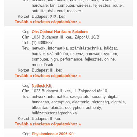
hardware, lan, computer, wireless, fejlesztés, router,
satellite, dvb, card, receiver
Körzet:
Budapest XIX. ker.
Tovább a részletes cégadatokhoz »
Cég:
Ohs Optimal Hardware Solutions
Cím:
1034 Budapest III. ker., Zápor U. 16/B
Tel.:
(1) 4390687
Tev.:
network, informatika, számítástechnika, hálózat,
hardver, számítógép, szerviz, hardware, system,
computer, high, performance, fejlesztés, online,
megoldások
Körzet:
Budapest III. ker.
Tovább a részletes cégadatokhoz »
Cég:
Netlock Kft.
Cím:
1023 Budapest II. ker., II. Zsigmond tér 10.
Tev.:
network, informatika, szolgáltató, security, digital,
hungarian, encryption, electronic, biztonság, digitális,
titkosítás, aláírás, decryption, authority,
hálózatbiztonságtechnika
Körzet:
Budapest II. ker.
Tovább a részletes cégadatokhoz »
Cég:
Physiominceur 2005 Kft