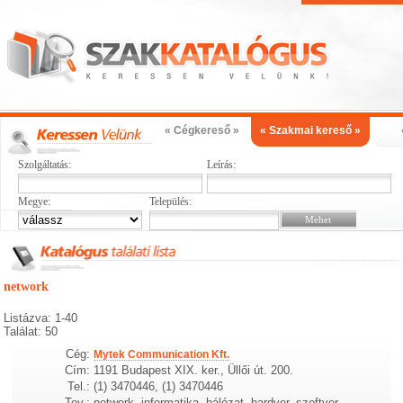
« Cégkereső »
« Szakmai kereső »
Szolgáltatás:
Leírás:
Megye:
Település:
network
Listázva: 1-40
Találat: 50
Cég:
Mytek Communication Kft.
Cím:
1191 Budapest XIX. ker., Üllői út. 200.
Tel.:
(1) 3470446, (1) 3470446
Tev.:
network, informatika, hálózat, hardver, szoftver,