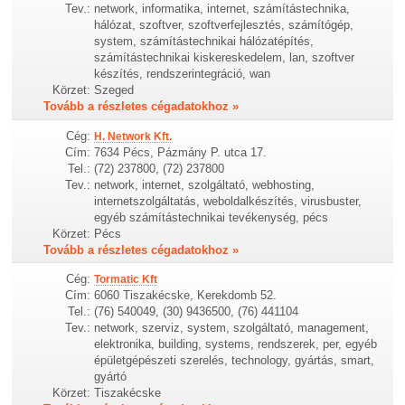
Tev.:
network, informatika, internet, számítástechnika,
hálózat, szoftver, szoftverfejlesztés, számítógép,
system, számítástechnikai hálózatépítés,
számítástechnikai kiskereskedelem, lan, szoftver
készítés, rendszerintegráció, wan
Körzet:
Szeged
Tovább a részletes cégadatokhoz »
Cég:
H. Network Kft.
Cím:
7634 Pécs, Pázmány P. utca 17.
Tel.:
(72) 237800, (72) 237800
Tev.:
network, internet, szolgáltató, webhosting,
internetszolgáltatás, weboldalkészítés, virusbuster,
egyéb számítástechnikai tevékenység, pécs
Körzet:
Pécs
Tovább a részletes cégadatokhoz »
Cég:
Tormatic Kft
Cím:
6060 Tiszakécske, Kerekdomb 52.
Tel.:
(76) 540049, (30) 9436500, (76) 441104
Tev.:
network, szerviz, system, szolgáltató, management,
elektronika, building, systems, rendszerek, per, egyéb
épületgépészeti szerelés, technology, gyártás, smart,
gyártó
Körzet:
Tiszakécske