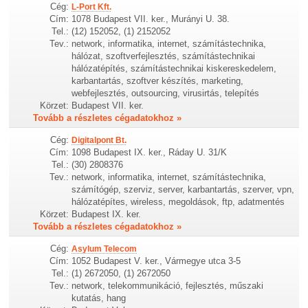
Cég:
L-Port Kft.
Cím:
1078 Budapest VII. ker., Murányi U. 38.
Tel.:
(12) 152052, (1) 2152052
Tev.:
network, informatika, internet, számítástechnika,
hálózat, szoftverfejlesztés, számítástechnikai
hálózatépítés, számítástechnikai kiskereskedelem,
karbantartás, szoftver készítés, marketing,
webfejlesztés, outsourcing, virusirtás, telepítés
Körzet:
Budapest VII. ker.
Tovább a részletes cégadatokhoz »
Cég:
Digitalpont Bt.
Cím:
1098 Budapest IX. ker., Ráday U. 31/K
Tel.:
(30) 2808376
Tev.:
network, informatika, internet, számítástechnika,
számítógép, szerviz, server, karbantartás, szerver, vpn,
hálózatépítes, wireless, megoldások, ftp, adatmentés
Körzet:
Budapest IX. ker.
Tovább a részletes cégadatokhoz »
Cég:
Asylum Telecom
Cím:
1052 Budapest V. ker., Vármegye utca 3-5
Tel.:
(1) 2672050, (1) 2672050
Tev.:
network, telekommunikáció, fejlesztés, műszaki
kutatás, hang