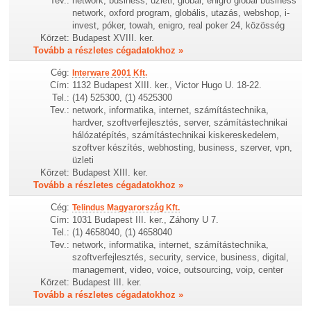
Tev.:
network, business, üzleti, global, enigro global business
network, oxford program, globális, utazás, webshop, i-
invest, póker, towah, enigro, real poker 24, közösség
Körzet:
Budapest XVIII. ker.
Tovább a részletes cégadatokhoz »
Cég:
Interware 2001 Kft.
Cím:
1132 Budapest XIII. ker., Victor Hugo U. 18-22.
Tel.:
(14) 525300, (1) 4525300
Tev.:
network, informatika, internet, számítástechnika,
hardver, szoftverfejlesztés, server, számítástechnikai
hálózatépítés, számítástechnikai kiskereskedelem,
szoftver készítés, webhosting, business, szerver, vpn,
üzleti
Körzet:
Budapest XIII. ker.
Tovább a részletes cégadatokhoz »
Cég:
Telindus Magyarország Kft.
Cím:
1031 Budapest III. ker., Záhony U 7.
Tel.:
(1) 4658040, (1) 4658040
Tev.:
network, informatika, internet, számítástechnika,
szoftverfejlesztés, security, service, business, digital,
management, video, voice, outsourcing, voip, center
Körzet:
Budapest III. ker.
Tovább a részletes cégadatokhoz »