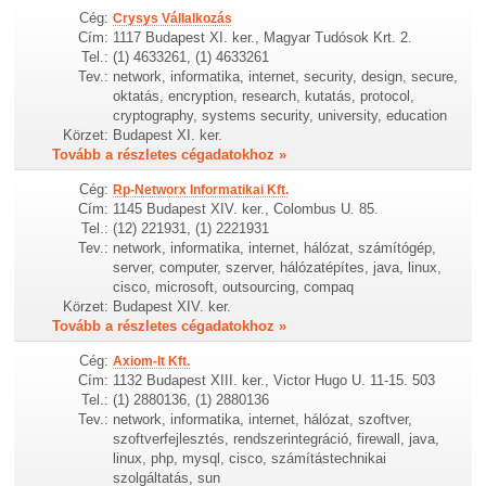
Cég:
Crysys Vállalkozás
Cím:
1117 Budapest XI. ker., Magyar Tudósok Krt. 2.
Tel.:
(1) 4633261, (1) 4633261
Tev.:
network, informatika, internet, security, design, secure,
oktatás, encryption, research, kutatás, protocol,
cryptography, systems security, university, education
Körzet:
Budapest XI. ker.
Tovább a részletes cégadatokhoz »
Cég:
Rp-Networx Informatikai Kft.
Cím:
1145 Budapest XIV. ker., Colombus U. 85.
Tel.:
(12) 221931, (1) 2221931
Tev.:
network, informatika, internet, hálózat, számítógép,
server, computer, szerver, hálózatépítes, java, linux,
cisco, microsoft, outsourcing, compaq
Körzet:
Budapest XIV. ker.
Tovább a részletes cégadatokhoz »
Cég:
Axiom-It Kft.
Cím:
1132 Budapest XIII. ker., Victor Hugo U. 11-15. 503
Tel.:
(1) 2880136, (1) 2880136
Tev.:
network, informatika, internet, hálózat, szoftver,
szoftverfejlesztés, rendszerintegráció, firewall, java,
linux, php, mysql, cisco, számítástechnikai
szolgáltatás, sun