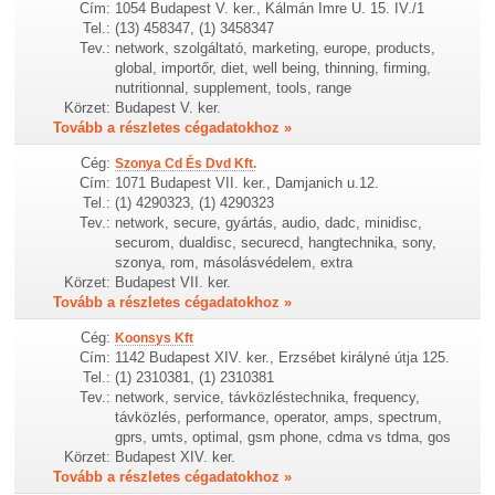
Cím:
1054 Budapest V. ker., Kálmán Imre U. 15. IV./1
Tel.:
(13) 458347, (1) 3458347
Tev.:
network, szolgáltató, marketing, europe, products,
global, importőr, diet, well being, thinning, firming,
nutritionnal, supplement, tools, range
Körzet:
Budapest V. ker.
Tovább a részletes cégadatokhoz »
Cég:
Szonya Cd És Dvd Kft.
Cím:
1071 Budapest VII. ker., Damjanich u.12.
Tel.:
(1) 4290323, (1) 4290323
Tev.:
network, secure, gyártás, audio, dadc, minidisc,
securom, dualdisc, securecd, hangtechnika, sony,
szonya, rom, másolásvédelem, extra
Körzet:
Budapest VII. ker.
Tovább a részletes cégadatokhoz »
Cég:
Koonsys Kft
Cím:
1142 Budapest XIV. ker., Erzsébet királyné útja 125.
Tel.:
(1) 2310381, (1) 2310381
Tev.:
network, service, távközléstechnika, frequency,
távközlés, performance, operator, amps, spectrum,
gprs, umts, optimal, gsm phone, cdma vs tdma, gos
Körzet:
Budapest XIV. ker.
Tovább a részletes cégadatokhoz »