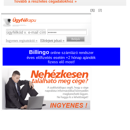
Tovább a részletes cégadatokhoz »
[1]
[2]
Ingyenes regisztráció »
Elfelejtett jelszó »
Billingo
online számlázó rendszer
éves előfizetés esetén +2 hónap ajándék
fizess elő most!