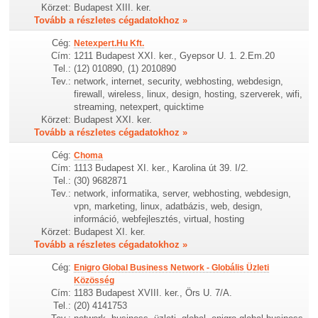
Körzet:
Budapest XIII. ker.
Tovább a részletes cégadatokhoz »
Cég:
Netexpert.Hu Kft.
Cím:
1211 Budapest XXI. ker., Gyepsor U. 1. 2.Em.20
Tel.:
(12) 010890, (1) 2010890
Tev.:
network, internet, security, webhosting, webdesign,
firewall, wireless, linux, design, hosting, szerverek, wifi,
streaming, netexpert, quicktime
Körzet:
Budapest XXI. ker.
Tovább a részletes cégadatokhoz »
Cég:
Choma
Cím:
1113 Budapest XI. ker., Karolina út 39. I/2.
Tel.:
(30) 9682871
Tev.:
network, informatika, server, webhosting, webdesign,
vpn, marketing, linux, adatbázis, web, design,
információ, webfejlesztés, virtual, hosting
Körzet:
Budapest XI. ker.
Tovább a részletes cégadatokhoz »
Cég:
Enigro Global Business Network - Globális Üzleti
Közösség
Cím:
1183 Budapest XVIII. ker., Örs U. 7/A.
Tel.:
(20) 4141753