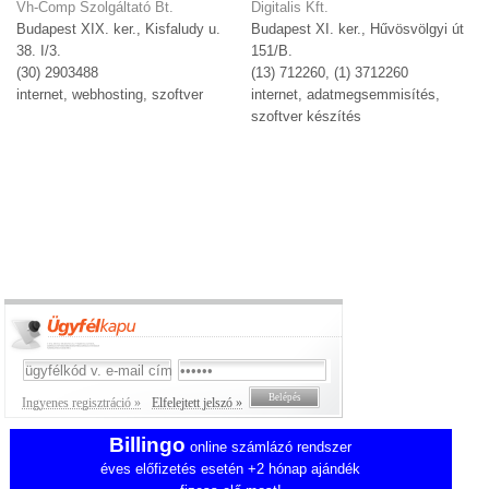
Vh-Comp Szolgáltató Bt.
Digitalis Kft.
Budapest XIX. ker., Kisfaludy u.
Budapest XI. ker., Hűvösvölgyi út
38. I/3.
151/B.
(30) 2903488
(13) 712260, (1) 3712260
internet, webhosting, szoftver
internet, adatmegsemmisítés,
szoftver készítés
Ingyenes regisztráció »
Elfelejtett jelszó »
Billingo
online számlázó rendszer
éves előfizetés esetén +2 hónap ajándék