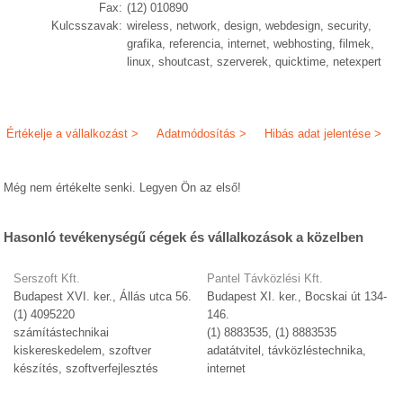
Fax:
(12) 010890
Kulcsszavak:
wireless, network, design, webdesign, security,
grafika, referencia, internet, webhosting, filmek,
linux, shoutcast, szerverek, quicktime, netexpert
Értékelje a vállalkozást >
Adatmódosítás >
Hibás adat jelentése >
Még nem értékelte senki. Legyen Ön az első!
Hasonló tevékenységű cégek és vállalkozások a közelben
Serszoft Kft.
Pantel Távközlési Kft.
Budapest XVI. ker., Állás utca 56.
Budapest XI. ker., Bocskai út 134-
(1) 4095220
146.
számítástechnikai
(1) 8883535, (1) 8883535
kiskereskedelem, szoftver
adatátvitel, távközléstechnika,
készítés, szoftverfejlesztés
internet