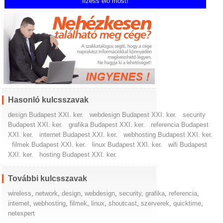
fizess elő most!
Hasonló kulcsszavak
design Budapest XXI. ker.
webdesign Budapest XXI. ker.
security
Budapest XXI. ker.
grafika Budapest XXI. ker.
referencia Budapest
XXI. ker.
internet Budapest XXI. ker.
webhosting Budapest XXI. ker.
filmek Budapest XXI. ker.
linux Budapest XXI. ker.
wifi Budapest
XXI. ker.
hosting Budapest XXI. ker.
További kulcsszavak
wireless
,
network
,
design
,
webdesign
,
security
,
grafika
,
referencia
,
internet
,
webhosting
,
filmek
,
linux
,
shoutcast
,
szerverek
,
quicktime
,
netexpert