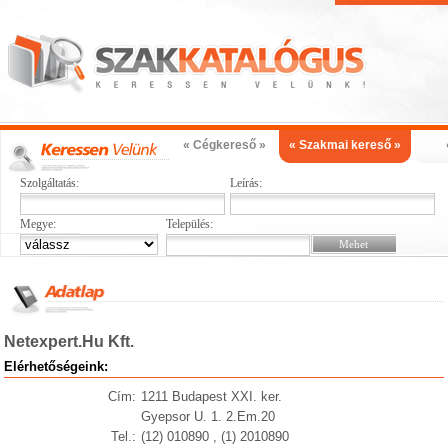
« Cégkereső »
« Szakmai kereső »
Szolgáltatás:
Leírás:
Megye:
Település:
Netexpert.Hu Kft.
Elérhetőségeink:
Cím:
1211 Budapest XXI. ker.
Gyepsor U. 1. 2.Em.20
Tel.:
(12) 010890 , (1) 2010890