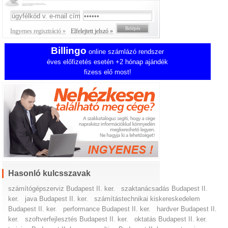
Ingyenes regisztráció »
Elfelejtett jelszó »
Billingo
online számlázó rendszer
éves előfizetés esetén +2 hónap ajándék
fizess elő most!
Hasonló kulcsszavak
számítógépszerviz Budapest II. ker.
szaktanácsadás Budapest II.
ker.
java Budapest II. ker.
számítástechnikai kiskereskedelem
Budapest II. ker.
performance Budapest II. ker.
hardver Budapest II.
ker.
szoftverfejlesztés Budapest II. ker.
oktatás Budapest II. ker.