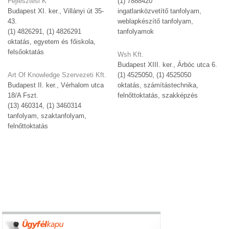
Fejlesztési K
(1) 7888420
Budapest XI. ker., Villányi út 35-
ingatlanközvetítő tanfolyam,
43.
weblapkészítő tanfolyam,
(1) 4826291, (1) 4826291
tanfolyamok
oktatás, egyetem és főiskola,
felsőoktatás
Wsh Kft.
Budapest XIII. ker., Árbóc utca 6.
Art Of Knowledge Szervezeti Kft.
(1) 4525050, (1) 4525050
Budapest II. ker., Vérhalom utca
oktatás, számítástechnika,
18/A Fszt.
felnőttoktatás, szakképzés
(13) 460314, (1) 3460314
tanfolyam, szaktanfolyam,
felnőttoktatás