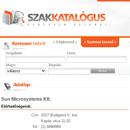
« Cégkereső »
« Szakmai kereső »
Szolgáltatás:
Leírás:
Megye:
Település:
Sun Microsystems Kft.
Elérhetőségeink:
Cím:
1027 Budapest II. ker.
Kapás utca 11-15.
Tel.:
(1) 4898989