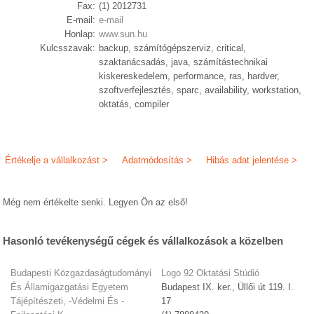
Fax:
(1) 2012731
E-mail:
e-mail
Honlap:
www.sun.hu
Kulcsszavak:
backup, számítógépszerviz, critical,
szaktanácsadás, java, számítástechnikai
kiskereskedelem, performance, ras, hardver,
szoftverfejlesztés, sparc, availability, workstation,
oktatás, compiler
Értékelje a vállalkozást >
Adatmódosítás >
Hibás adat jelentése >
Még nem értékelte senki. Legyen Ön az első!
Hasonló tevékenységű cégek és vállalkozások a közelben
Budapesti Közgazdaságtudományi
Logo 92 Oktatási Stúdió
És Államigazgatási Egyetem
Budapest IX. ker., Üllői út 119. I.
Tájépítészeti, -Védelmi És -
17