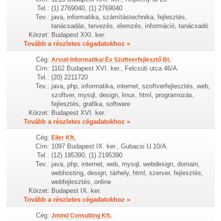
Tel.:
(1) 2769040, (1) 2769040
Tev.:
java, informatika, számítástechnika, fejlesztés,
tanácsadás, tervezés, elemzés, információ, tanácsadó
Körzet:
Budapest XXI. ker.
Tovább a részletes cégadatokhoz »
Cég:
Arvuti Informatikai És Szoftverfejlesztő Bt.
Cím:
1162 Budapest XVI. ker., Felcsúti utca 46/A.
Tel.:
(20) 2211720
Tev.:
java, php, informatika, internet, szoftverfejlesztés, web,
szoftver, mysql, design, linux, html, programozás,
fejlesztés, grafika, software
Körzet:
Budapest XVI. ker.
Tovább a részletes cégadatokhoz »
Cég:
Eiler Kft.
Cím:
1097 Budapest IX. ker., Gubacsi U.10/A.
Tel.:
(12) 195390, (1) 2195390
Tev.:
java, php, internet, web, mysql, webdesign, domain,
webhosting, design, tárhely, html, szerver, fejlesztés,
webfejlesztés, online
Körzet:
Budapest IX. ker.
Tovább a részletes cégadatokhoz »
Cég:
Jmind Consulting Kft.