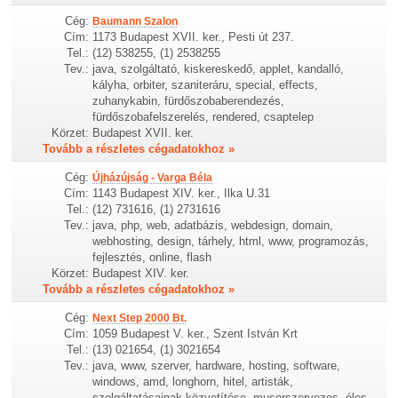
Cég:
Baumann Szalon
Cím:
1173 Budapest XVII. ker., Pesti út 237.
Tel.:
(12) 538255, (1) 2538255
Tev.:
java, szolgáltató, kiskereskedő, applet, kandalló,
kályha, orbiter, szaniteráru, special, effects,
zuhanykabin, fürdőszobaberendezés,
fürdőszobafelszerelés, rendered, csaptelep
Körzet:
Budapest XVII. ker.
Tovább a részletes cégadatokhoz »
Cég:
Újházújság - Varga Béla
Cím:
1143 Budapest XIV. ker., Ilka U.31
Tel.:
(12) 731616, (1) 2731616
Tev.:
java, php, web, adatbázis, webdesign, domain,
webhosting, design, tárhely, html, www, programozás,
fejlesztés, online, flash
Körzet:
Budapest XIV. ker.
Tovább a részletes cégadatokhoz »
Cég:
Next Step 2000 Bt.
Cím:
1059 Budapest V. ker., Szent István Krt
Tel.:
(13) 021654, (1) 3021654
Tev.:
java, www, szerver, hardware, hosting, software,
windows, amd, longhorn, hitel, artisták,
szolgáltatásainak közvetítése, musorszervezes, éles