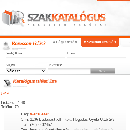
« Cégkereső »
« Szakmai kereső »
Szolgáltatás:
Leírás:
Megye:
Település:
java
Listázva: 1-40
Találat: 79
Cég:
Web10ezer
Cím:
1136 Budapest XIII. ker., Hegedűs Gyula U.16 2/3
Tel.:
(20) 4432457
Tev.:
java, szoftverfejlesztés, webdesign, webfejlesztés,