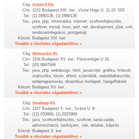
Cég:
Axiom-It Kft.
Cím:
1132 Budapest XIII. ker., Victor Hugo U. 11-15. 503
Tel.:
(1) 2880136, (1) 2880136
Tev.:
java, php, informatika, internet, szoftverfejlesztés,
szoftver, mysql, linux, perl, net, development, j2ee, xml,
rendszerintegráció, postgresql
Körzet:
Budapest XIII. ker.
Tovább a részletes cégadatokhoz »
Cég:
Webvarázs Bt.
Cím:
1156 Budapest XV. ker., Páskomliget U 26.
Tel.:
(20) 9947569
Tev.:
java, php, webdesign, html, javascript, grafika, hírlevél,
statisztika, fórum, dhtml, számlálók, weboldalkészítés,
webprogramozás, dinamikus honlapok, hangeffektek
Körzet:
Budapest XV. ker.
Tovább a részletes cégadatokhoz »
Cég:
Smallapp Kft.
Cím:
1107 Budapest X. ker., Száva U. 8.
Tel.:
(12) 033906, (1) 2033906
Tev.:
java, szoftverfejlesztés, szoftver, tanácsadás,
adminisztráció, tanfolyam, .net, oktatás, képzés
Körzet:
Budapest X. ker.
Tovább a részletes cégadatokhoz »