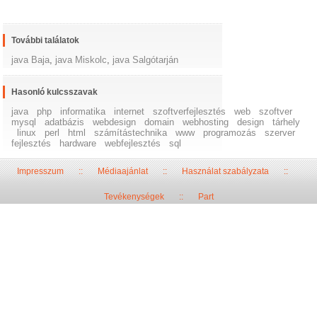
További találatok
java Baja
,
java Miskolc
,
java Salgótarján
Hasonló kulcsszavak
java
php
informatika
internet
szoftverfejlesztés
web
szoftver
mysql
adatbázis
webdesign
domain
webhosting
design
tárhely
linux
perl
html
számítástechnika
www
programozás
szerver
fejlesztés
hardware
webfejlesztés
sql
Impresszum
::
Médiaajánlat
::
Használat szabályzata
::
Tevékenységek
::
Part