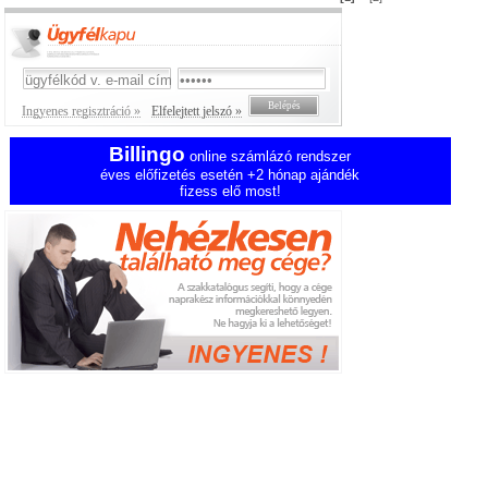
Ingyenes regisztráció »
Elfelejtett jelszó »
Billingo
online számlázó rendszer
éves előfizetés esetén +2 hónap ajándék
fizess elő most!