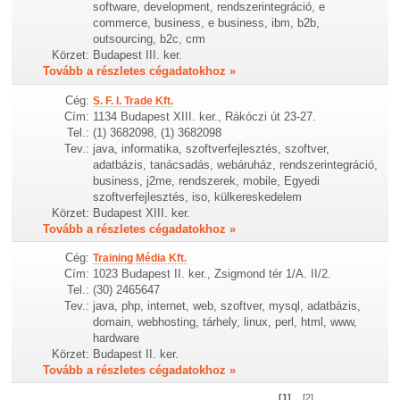
software, development, rendszerintegráció, e
commerce, business, e business, ibm, b2b,
outsourcing, b2c, crm
Körzet:
Budapest III. ker.
Tovább a részletes cégadatokhoz »
Cég:
S. F. I. Trade Kft.
Cím:
1134 Budapest XIII. ker., Rákóczi út 23-27.
Tel.:
(1) 3682098, (1) 3682098
Tev.:
java, informatika, szoftverfejlesztés, szoftver,
adatbázis, tanácsadás, webáruház, rendszerintegráció,
business, j2me, rendszerek, mobile, Egyedi
szoftverfejlesztés, iso, külkereskedelem
Körzet:
Budapest XIII. ker.
Tovább a részletes cégadatokhoz »
Cég:
Training Média Kft.
Cím:
1023 Budapest II. ker., Zsigmond tér 1/A. II/2.
Tel.:
(30) 2465647
Tev.:
java, php, internet, web, szoftver, mysql, adatbázis,
domain, webhosting, tárhely, linux, perl, html, www,
hardware
Körzet:
Budapest II. ker.
Tovább a részletes cégadatokhoz »
[1]
[2]