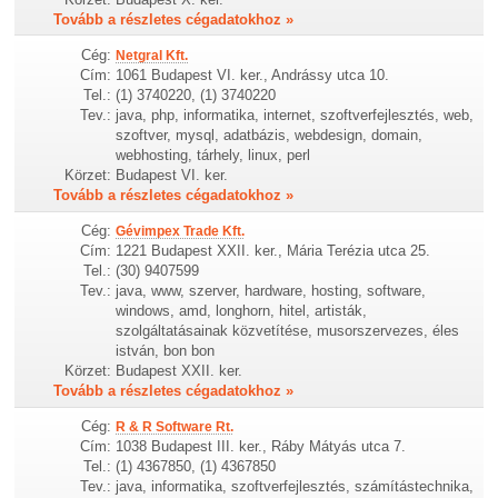
Tovább a részletes cégadatokhoz »
Cég:
Netgral Kft.
Cím:
1061 Budapest VI. ker., Andrássy utca 10.
Tel.:
(1) 3740220, (1) 3740220
Tev.:
java, php, informatika, internet, szoftverfejlesztés, web,
szoftver, mysql, adatbázis, webdesign, domain,
webhosting, tárhely, linux, perl
Körzet:
Budapest VI. ker.
Tovább a részletes cégadatokhoz »
Cég:
Gévimpex Trade Kft.
Cím:
1221 Budapest XXII. ker., Mária Terézia utca 25.
Tel.:
(30) 9407599
Tev.:
java, www, szerver, hardware, hosting, software,
windows, amd, longhorn, hitel, artisták,
szolgáltatásainak közvetítése, musorszervezes, éles
istván, bon bon
Körzet:
Budapest XXII. ker.
Tovább a részletes cégadatokhoz »
Cég:
R & R Software Rt.
Cím:
1038 Budapest III. ker., Ráby Mátyás utca 7.
Tel.:
(1) 4367850, (1) 4367850
Tev.:
java, informatika, szoftverfejlesztés, számítástechnika,