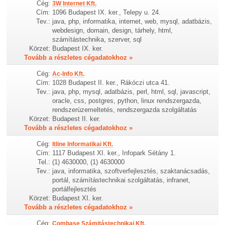
Cég:
3W Internet Kft.
Cím:
1096 Budapest IX. ker., Telepy u. 24.
Tev.:
java, php, informatika, internet, web, mysql, adatbázis,
webdesign, domain, design, tárhely, html,
számítástechnika, szerver, sql
Körzet:
Budapest IX. ker.
Tovább a részletes cégadatokhoz »
Cég:
Ac-Info Kft.
Cím:
1028 Budapest II. ker., Rákóczi utca 41.
Tev.:
java, php, mysql, adatbázis, perl, html, sql, javascript,
oracle, css, postgres, python, linux rendszergazda,
rendszerüzemeltetés, rendszergazda szolgáltatás
Körzet:
Budapest II. ker.
Tovább a részletes cégadatokhoz »
Cég:
Itline Informatikai Kft.
Cím:
1117 Budapest XI. ker., Infopark Sétány 1.
Tel.:
(1) 4630000, (1) 4630000
Tev.:
java, informatika, szoftverfejlesztés, szaktanácsadás,
portál, számítástechnikai szolgáltatás, infranet,
portálfejlesztés
Körzet:
Budapest XI. ker.
Tovább a részletes cégadatokhoz »
Cég:
Combase Számitástechnikai Kft.