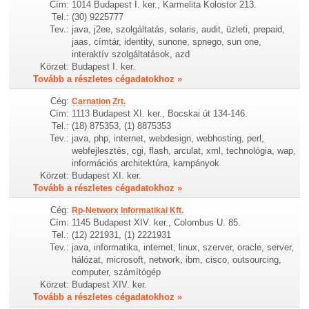
Cím:
1014 Budapest I. ker., Karmelita Kolostor 213.
Tel.:
(30) 9225777
Tev.:
java, j2ee, szolgáltatás, solaris, audit, üzleti, prepaid,
jaas, címtár, identity, sunone, spnego, sun one,
interaktív szolgáltatások, azd
Körzet:
Budapest I. ker.
Tovább a részletes cégadatokhoz »
Cég:
Carnation Zrt.
Cím:
1113 Budapest XI. ker., Bocskai út 134-146.
Tel.:
(18) 875353, (1) 8875353
Tev.:
java, php, internet, webdesign, webhosting, perl,
webfejlesztés, cgi, flash, arculat, xml, technológia, wap,
információs architektúra, kampányok
Körzet:
Budapest XI. ker.
Tovább a részletes cégadatokhoz »
Cég:
Rp-Networx Informatikai Kft.
Cím:
1145 Budapest XIV. ker., Colombus U. 85.
Tel.:
(12) 221931, (1) 2221931
Tev.:
java, informatika, internet, linux, szerver, oracle, server,
hálózat, microsoft, network, ibm, cisco, outsourcing,
computer, számítógép
Körzet:
Budapest XIV. ker.
Tovább a részletes cégadatokhoz »