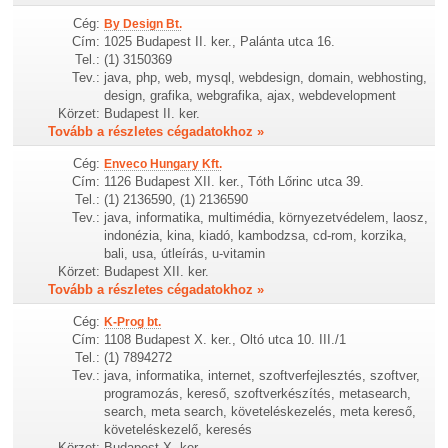
Cég:
By Design Bt.
Cím:
1025 Budapest II. ker., Palánta utca 16.
Tel.:
(1) 3150369
Tev.:
java, php, web, mysql, webdesign, domain, webhosting,
design, grafika, webgrafika, ajax, webdevelopment
Körzet:
Budapest II. ker.
Tovább a részletes cégadatokhoz »
Cég:
Enveco Hungary Kft.
Cím:
1126 Budapest XII. ker., Tóth Lőrinc utca 39.
Tel.:
(1) 2136590, (1) 2136590
Tev.:
java, informatika, multimédia, környezetvédelem, laosz,
indonézia, kina, kiadó, kambodzsa, cd-rom, korzika,
bali, usa, útleírás, u-vitamin
Körzet:
Budapest XII. ker.
Tovább a részletes cégadatokhoz »
Cég:
K-Prog bt.
Cím:
1108 Budapest X. ker., Oltó utca 10. III./1
Tel.:
(1) 7894272
Tev.:
java, informatika, internet, szoftverfejlesztés, szoftver,
programozás, kereső, szoftverkészítés, metasearch,
search, meta search, követeléskezelés, meta kereső,
követeléskezelő, keresés
Körzet:
Budapest X. ker.