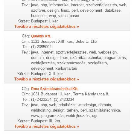
Tev.:
java, php, informatika, internet, szoftverfejlesztés, web,
szoftver, design, linux, perl, development, database,
business, wap, visual basic
Körzet:
Budapest I. ker.
Tovább a részletes cégadatokhoz »
Cég:
Qualitis Kft.
Cím:
1131 Budapest XIII. ker., Béke U. 116
Tel.:
(1) 2395002
Tev.:
java, internet, szoftverfejlesztés, web, webdesign,
domain, design, linux, számítástechnika, programozás,
webfejlesztés, szaktanácsadás, szolgáltató,
development, karbantartás
Körzet:
Budapest XIII. ker.
Tovább a részletes cégadatokhoz »
Cég:
Rmx Számítástechnikai Kft.
Cím:
1031 Budapest III. ker., Torma Károly utca 8.
Tel.:
(1) 2423234, (1) 2423234
Tev.:
java, php, web, adatbázis, webdesign, domain,
webhosting, design, tárhely, perl, számítástechnika,
www, programozás, webfejlesztés, cgi
Körzet:
Budapest III. ker.
Tovább a részletes cégadatokhoz »