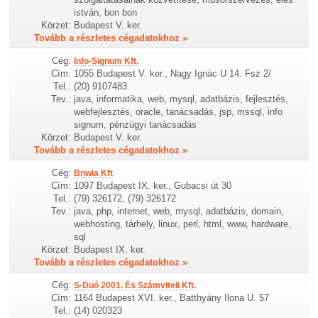
istván, bon bon
Körzet:
Budapest V. ker.
Tovább a részletes cégadatokhoz »
Cég:
Info-Signum Kft.
Cím:
1055 Budapest V. ker., Nagy Ignác U 14. Fsz 2/
Tel.:
(20) 9107483
Tev.:
java, informatika, web, mysql, adatbázis, fejlesztés,
webfejlesztés, oracle, tanácsadás, jsp, mssql, info
signum, pénzügyi tanácsadás
Körzet:
Budapest V. ker.
Tovább a részletes cégadatokhoz »
Cég:
Bnwia Kft
Cím:
1097 Budapest IX. ker., Gubacsi út 30
Tel.:
(79) 326172, (79) 326172
Tev.:
java, php, internet, web, mysql, adatbázis, domain,
webhosting, tárhely, linux, perl, html, www, hardware,
sql
Körzet:
Budapest IX. ker.
Tovább a részletes cégadatokhoz »
Cég:
S-Duó 2001. És Számviteli Kft.
Cím:
1164 Budapest XVI. ker., Batthyány Ilona U. 57
Tel.:
(14) 020323