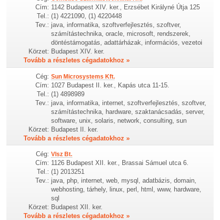
Cím:
1142 Budapest XIV. ker., Erzsébet Királyné Útja 125
Tel.:
(1) 4221090, (1) 4220448
Tev.:
java, informatika, szoftverfejlesztés, szoftver,
számítástechnika, oracle, microsoft, rendszerek,
döntéstámogatás, adattárházak, információs, vezetoi
Körzet:
Budapest XIV. ker.
Tovább a részletes cégadatokhoz »
Cég:
Sun Microsystems Kft.
Cím:
1027 Budapest II. ker., Kapás utca 11-15.
Tel.:
(1) 4898989
Tev.:
java, informatika, internet, szoftverfejlesztés, szoftver,
számítástechnika, hardware, szaktanácsadás, server,
software, unix, solaris, network, consulting, sun
Körzet:
Budapest II. ker.
Tovább a részletes cégadatokhoz »
Cég:
Vlsz Bt.
Cím:
1126 Budapest XII. ker., Brassai Sámuel utca 6.
Tel.:
(1) 2013251
Tev.:
java, php, internet, web, mysql, adatbázis, domain,
webhosting, tárhely, linux, perl, html, www, hardware,
sql
Körzet:
Budapest XII. ker.
Tovább a részletes cégadatokhoz »