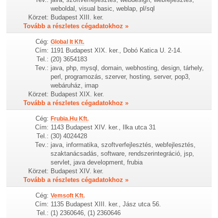
weboldal, visual basic, weblap, pl/sql
Körzet:
Budapest XIII. ker.
Tovább a részletes cégadatokhoz »
Cég:
Global It Kft.
Cím:
1191 Budapest XIX. ker., Dobó Katica U. 2-14.
Tel.:
(20) 3654183
Tev.:
java, php, mysql, domain, webhosting, design, tárhely,
perl, programozás, szerver, hosting, server, pop3,
webáruház, imap
Körzet:
Budapest XIX. ker.
Tovább a részletes cégadatokhoz »
Cég:
Frubia.Hu Kft.
Cím:
1143 Budapest XIV. ker., Ilka utca 31
Tel.:
(30) 4024428
Tev.:
java, informatika, szoftverfejlesztés, webfejlesztés,
szaktanácsadás, software, rendszerintegráció, jsp,
servlet, java development, frubia
Körzet:
Budapest XIV. ker.
Tovább a részletes cégadatokhoz »
Cég:
Vemsoft Kft.
Cím:
1135 Budapest XIII. ker., Jász utca 56.
Tel.:
(1) 2360646, (1) 2360646