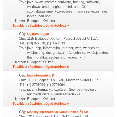
Tev.:
java, www, szerver, hardware, hosting, software,
windows, amd, longhorn, hitel, artisták,
szolgáltatásainak közvetítése, musorszervezes, éles
istván, bon bon
Körzet:
Budapest XVI. ker.
Tovább a részletes cégadatokhoz »
Cég:
Oditech Studio
Cím:
1115 Budapest XI. ker., Petzvál József U.18/A.
Tel.:
(13) 827330, (1) 3827330
Tev.:
java, php, informatika, internet, web, webdesign,
webhosting, design, számítástechnika, webfejlesztés,
flash, grafika, szolgáltató, arculat, xml
Körzet:
Budapest XI. ker.
Tovább a részletes cégadatokhoz »
Cég:
Imn Informatikai Kft.
Cím:
1163 Budapest XVI. ker., Madrász Viktor U. 37.
Tel.:
(1) 2701094, (1) 2701094
Tev.:
java, informatika, szoftver, j2ee, bea weblogic,
microsoft biztalk, rendszertechnika
Körzet:
Budapest XVI. ker.
Tovább a részletes cégadatokhoz »
Cég:
Mobility International Kommunikációs Kft.
Cím:
1016 Budapest I. ker., Gellérthegy U. 34.