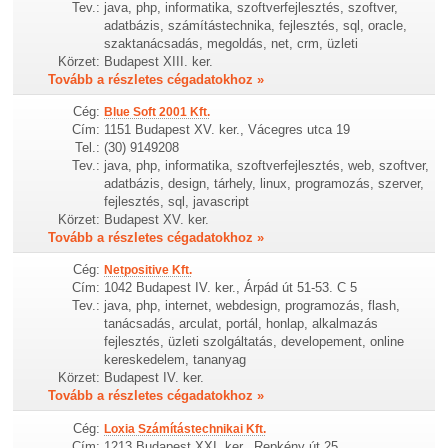
Tev.:
java, php, informatika, szoftverfejlesztés, szoftver,
adatbázis, számítástechnika, fejlesztés, sql, oracle,
szaktanácsadás, megoldás, net, crm, üzleti
Körzet:
Budapest XIII. ker.
Tovább a részletes cégadatokhoz »
Cég:
Blue Soft 2001 Kft.
Cím:
1151 Budapest XV. ker., Vácegres utca 19
Tel.:
(30) 9149208
Tev.:
java, php, informatika, szoftverfejlesztés, web, szoftver,
adatbázis, design, tárhely, linux, programozás, szerver,
fejlesztés, sql, javascript
Körzet:
Budapest XV. ker.
Tovább a részletes cégadatokhoz »
Cég:
Netpositive Kft.
Cím:
1042 Budapest IV. ker., Árpád út 51-53. C 5
Tev.:
java, php, internet, webdesign, programozás, flash,
tanácsadás, arculat, portál, honlap, alkalmazás
fejlesztés, üzleti szolgáltatás, developement, online
kereskedelem, tananyag
Körzet:
Budapest IV. ker.
Tovább a részletes cégadatokhoz »
Cég:
Loxia Számítástechnikai Kft.
Cím:
1213 Budapest XXI. ker., Repkény út 25