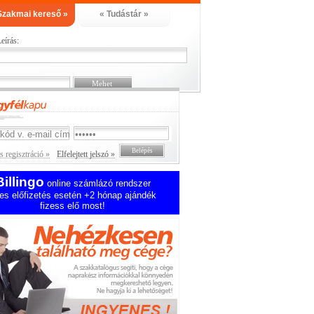
Szakmai kereső »
« Tudástár »
eírás:
 regisztráció »
Elfelejtett jelszó »
Billingo
online számlázó rendszer
es előfizetés esetén +2 hónap ajándék
fizess elő most!