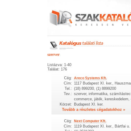
szerver
Listázva: 1-40
Találat: 176
Cég:
Areco Systems Kft.
Cím:
1117 Budapest XI. ker., Hauszman
Tel.:
(18) 899200, (1) 8899200
Tev.:
szerver, informatika, számítástech
commerce, játék, kereskedelem, e
Körzet:
Budapest XI. ker.
Tovább a részletes cégadatokhoz »
Cég:
Next Computer Kft.
Cím:
1119 Budapest XI. ker., Bártfai u.