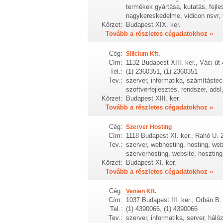
termékek gyártása, kutatás, fejl
nagykereskedelme, vidicon nsvr, 
Körzet:
Budapest XIX. ker.
Tovább a részletes cégadatokhoz »
Cég:
Silicium Kft.
Cím:
1132 Budapest XIII. ker., Váci út
Tel.:
(1) 2360351, (1) 2360351
Tev.:
szerver, informatika, számítástec
szoftverfejlesztés, rendszer, adsl
Körzet:
Budapest XIII. ker.
Tovább a részletes cégadatokhoz »
Cég:
Szerver Hosting
Cím:
1118 Budapest XI. ker., Rahó U. 2
Tev.:
szerver, webhosting, hosting, webt
szerverhosting, website, hoszting
Körzet:
Budapest XI. ker.
Tovább a részletes cégadatokhoz »
Cég:
Venien Kft.
Cím:
1037 Budapest III. ker., Orbán B. 
Tel.:
(1) 4390066, (1) 4390066
Tev.:
szerver, informatika, server, háló