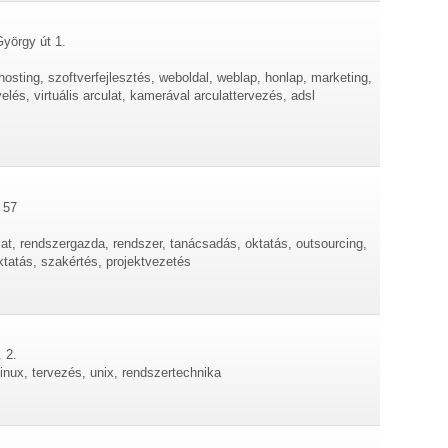
yörgy út 1.
hosting, szoftverfejlesztés, weboldal, weblap, honlap, marketing,
s, virtuális arculat, kamerával arculattervezés, adsl
 57
ózat, rendszergazda, rendszer, tanácsadás, oktatás, outsourcing,
oktatás, szakértés, projektvezetés
 2.
inux, tervezés, unix, rendszertechnika