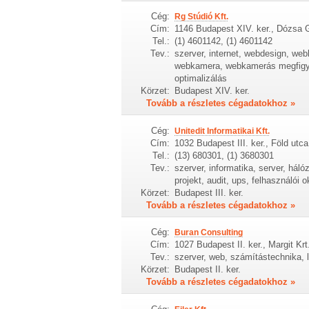
Cég:
Rg Stúdió Kft.
Cím:
1146 Budapest XIV. ker., Dózsa G
Tel.:
(1) 4601142, (1) 4601142
Tev.:
szerver, internet, webdesign, web
webkamera, webkamerás megfigyelé
optimalizálás
Körzet:
Budapest XIV. ker.
Tovább a részletes cégadatokhoz »
Cég:
Unitedit Informatikai Kft.
Cím:
1032 Budapest III. ker., Föld utca
Tel.:
(13) 680301, (1) 3680301
Tev.:
szerver, informatika, server, hál
projekt, audit, ups, felhasználói 
Körzet:
Budapest III. ker.
Tovább a részletes cégadatokhoz »
Cég:
Buran Consulting
Cím:
1027 Budapest II. ker., Margit Krt.
Tev.:
szerver, web, számítástechnika, l
Körzet:
Budapest II. ker.
Tovább a részletes cégadatokhoz »