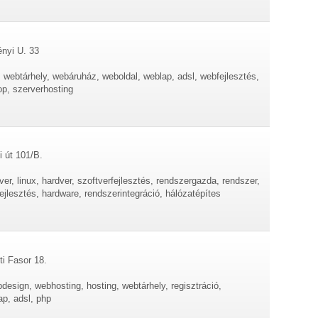
ényi U. 33
 webtárhely, webáruház, weboldal, weblap, adsl, webfejlesztés,
op, szerverhosting
i út 101/B.
tver, linux, hardver, szoftverfejlesztés, rendszergazda, rendszer,
ejlesztés, hardware, rendszerintegráció, hálózatépítes
ti Fasor 18.
bdesign, webhosting, hosting, webtárhely, regisztráció,
ap, adsl, php