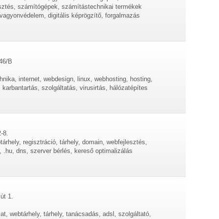
esztés, számítógépek, számítástechnikai termékek
vagyonvédelem, digitális képrögzítő, forgalmazás
 46/B
hnika, internet, webdesign, linux, webhosting, hosting,
, karbantartás, szolgáltatás, virusirtás, hálózatépítes
-8.
árhely, regisztráció, tárhely, domain, webfejlesztés,
, .hu, dns, szerver bérlés, kereső optimalizálás
út 1.
zat, webtárhely, tárhely, tanácsadás, adsl, szolgáltató,