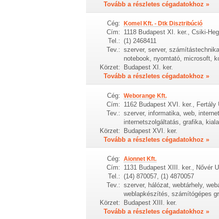
Tovább a részletes cégadatokhoz »
Cég:
Komel Kft. - Dtk Disztribúció
Cím:
1118 Budapest XI. ker., Csiki-He
Tel.:
(1) 2468411
Tev.:
szerver, server, számítástechnika
notebook, nyomtató, microsoft, ko
Körzet:
Budapest XI. ker.
Tovább a részletes cégadatokhoz »
Cég:
Weborange Kft.
Cím:
1162 Budapest XVI. ker., Fertály 
Tev.:
szerver, informatika, web, intern
internetszolgáltatás, grafika, kia
Körzet:
Budapest XVI. ker.
Tovább a részletes cégadatokhoz »
Cég:
Aionnet Kft.
Cím:
1131 Budapest XIII. ker., Nővér U
Tel.:
(14) 870057, (1) 4870057
Tev.:
szerver, hálózat, webtárhely, web
weblapkészítés, számítógépes gr
Körzet:
Budapest XIII. ker.
Tovább a részletes cégadatokhoz »