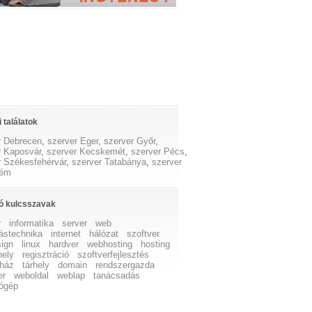
 találatok
r Debrecen
,
szerver Eger
,
szerver Győr
,
r Kaposvár
,
szerver Kecskemét
,
szerver Pécs
,
r Székesfehérvár
,
szerver Tatabánya
,
szerver
rém
ó kulcsszavak
r
informatika
server
web
ástechnika
internet
hálózat
szoftver
ign
linux
hardver
webhosting
hosting
hely
regisztráció
szoftverfejlesztés
ház
tárhely
domain
rendszergazda
er
weboldal
weblap
tanácsadás
ógép