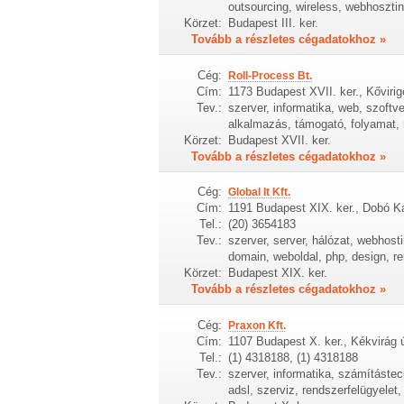
outsourcing, wireless, webhosztin
Körzet:
Budapest III. ker.
Tovább a részletes cégadatokhoz »
Cég:
Roll-Process Bt.
Cím:
1173 Budapest XVII. ker., Kővirig
Tev.:
szerver, informatika, web, szoftv
alkalmazás, támogató, folyamat, 
Körzet:
Budapest XVII. ker.
Tovább a részletes cégadatokhoz »
Cég:
Global It Kft.
Cím:
1191 Budapest XIX. ker., Dobó Ka
Tel.:
(20) 3654183
Tev.:
szerver, server, hálózat, webhosti
domain, weboldal, php, design, re
Körzet:
Budapest XIX. ker.
Tovább a részletes cégadatokhoz »
Cég:
Praxon Kft.
Cím:
1107 Budapest X. ker., Kékvirág ú
Tel.:
(1) 4318188, (1) 4318188
Tev.:
szerver, informatika, számítástec
adsl, szerviz, rendszerfelügyelet,