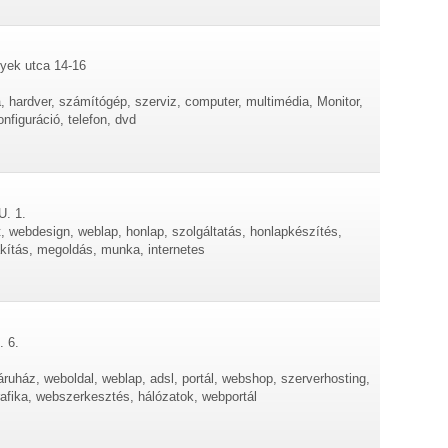
gyek utca 14-16
, hardver, számítógép, szerviz, computer, multimédia, Monitor,
nfiguráció, telefon, dvd
U. 1.
et, webdesign, weblap, honlap, szolgáltatás, honlapkészítés,
lakítás, megoldás, munka, internetes
. 6.
áruház, weboldal, weblap, adsl, portál, webshop, szerverhosting,
afika, webszerkesztés, hálózatok, webportál