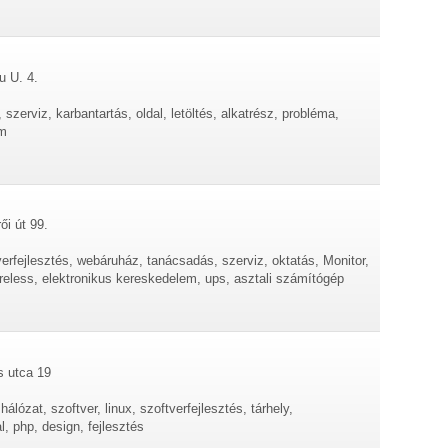
u U. 4.
szerviz, karbantartás, oldal, letöltés, alkatrész, probléma,
ím
ői út 99.
erfejlesztés, webáruház, tanácsadás, szerviz, oktatás, Monitor,
eless, elektronikus kereskedelem, ups, asztali számítógép
s utca 19
hálózat, szoftver, linux, szoftverfejlesztés, tárhely,
, php, design, fejlesztés