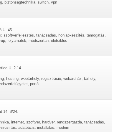
g, biztonságtechnika, switch, vpn
ó U. 45.
er, szoftverfejlesztés, tanácsadás, honlapkészítés, támogatás,
rup, folyamatok, módszertan, életciklus
tica U. 2-14.
ng, hosting, webtárhely, regisztráció, webáruház, tárhely,
ndszerfelügyelet, portál
t 14. 8/24.
hnika, internet, szoftver, hardver, rendszergazda, tanácsadás,
 virusirtás, adatbázis, installálás, modem