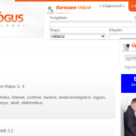
« Cégkereső »
« 
Szolgáltatás:
L
Megye:
Település:
Ingyenes
év
n Alajos U. 4.
nika, internet, szoftver, hardver, rendszerintegráció, ingyen,
sys, ebolt, elektronikus
 8/B 3 2