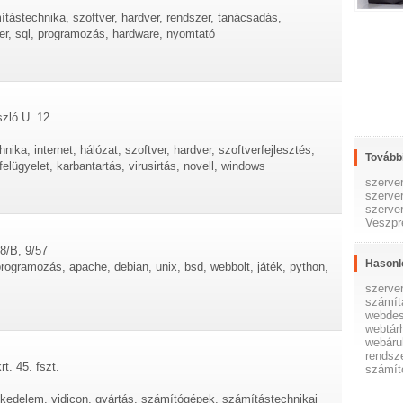
mítástechnika, szoftver, hardver, rendszer, tanácsadás,
ter, sql, programozás, hardware, nyomtató
zló U. 12.
nika, internet, hálózat, szoftver, hardver, szoftverfejlesztés,
További
elügyelet, karbantartás, virusirtás, novell, windows
szerve
szerve
szerve
Veszp
38/B, 9/57
Hasonl
 programozás, apache, debian, unix, bsd, webbolt, játék, python,
szerve
számít
webdes
webtár
webáru
rendsz
t. 45. fszt.
számít
skedelem, vidicon, gyártás, számítógépek, számítástechnikai