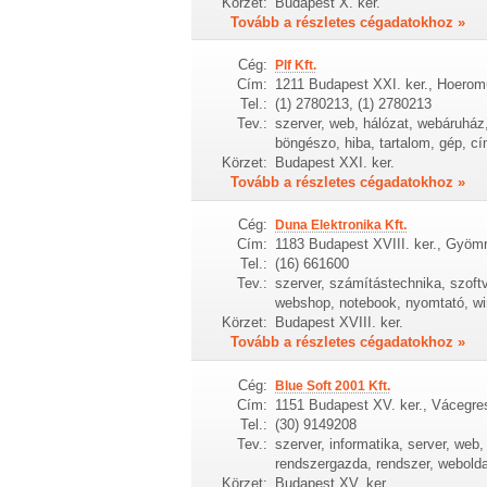
Körzet:
Budapest X. ker.
Tovább a részletes cégadatokhoz »
Cég:
Plf Kft.
Cím:
1211 Budapest XXI. ker., Hoerom
Tel.:
(1) 2780213, (1) 2780213
Tev.:
szerver, web, hálózat, webáruház, 
böngészo, hiba, tartalom, gép, c
Körzet:
Budapest XXI. ker.
Tovább a részletes cégadatokhoz »
Cég:
Duna Elektronika Kft.
Cím:
1183 Budapest XVIII. ker., Gyömr
Tel.:
(16) 661600
Tev.:
szerver, számítástechnika, szoftv
webshop, notebook, nyomtató, wir
Körzet:
Budapest XVIII. ker.
Tovább a részletes cégadatokhoz »
Cég:
Blue Soft 2001 Kft.
Cím:
1151 Budapest XV. ker., Vácegre
Tel.:
(30) 9149208
Tev.:
szerver, informatika, server, web, 
rendszergazda, rendszer, weboldal
Körzet:
Budapest XV. ker.