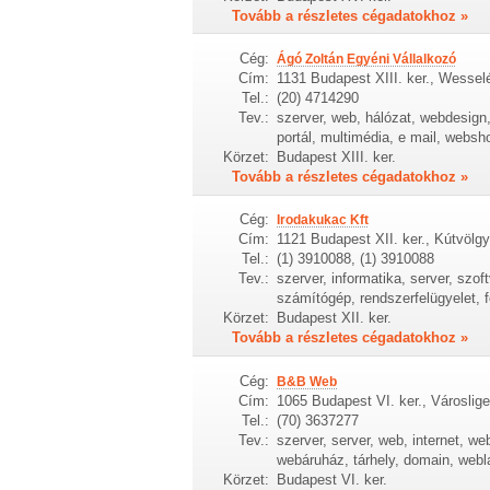
Tovább a részletes cégadatokhoz »
Cég:
Ágó Zoltán Egyéni Vállalkozó
Cím:
1131 Budapest XIII. ker., Wessel
Tel.:
(20) 4714290
Tev.:
szerver, web, hálózat, webdesign,
portál, multimédia, e mail, websh
Körzet:
Budapest XIII. ker.
Tovább a részletes cégadatokhoz »
Cég:
Irodakukac Kft
Cím:
1121 Budapest XII. ker., Kútvölgy
Tel.:
(1) 3910088, (1) 3910088
Tev.:
szerver, informatika, server, szof
számítógép, rendszerfelügyelet, f
Körzet:
Budapest XII. ker.
Tovább a részletes cégadatokhoz »
Cég:
B&B Web
Cím:
1065 Budapest VI. ker., Városlige
Tel.:
(70) 3637277
Tev.:
szerver, server, web, internet, we
webáruház, tárhely, domain, webl
Körzet:
Budapest VI. ker.