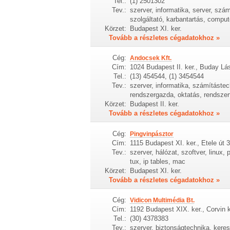
Tel.:
(1) 2501302
Tev.:
szerver, informatika, server, szá
szolgáltató, karbantartás, compu
Körzet:
Budapest XI. ker.
Tovább a részletes cégadatokhoz »
Cég:
Andocsek Kft.
Cím:
1024 Budapest II. ker., Buday Lás
Tel.:
(13) 454544, (1) 3454544
Tev.:
szerver, informatika, számítástech
rendszergazda, oktatás, rendszerf
Körzet:
Budapest II. ker.
Tovább a részletes cégadatokhoz »
Cég:
Pingvinpásztor
Cím:
1115 Budapest XI. ker., Etele út 
Tev.:
szerver, hálózat, szoftver, linux,
tux, ip tables, mac
Körzet:
Budapest XI. ker.
Tovább a részletes cégadatokhoz »
Cég:
Vidicon Multimédia Bt.
Cím:
1192 Budapest XIX. ker., Corvin kr
Tel.:
(30) 4378383
Tev.:
szerver, biztonságtechnika, kere