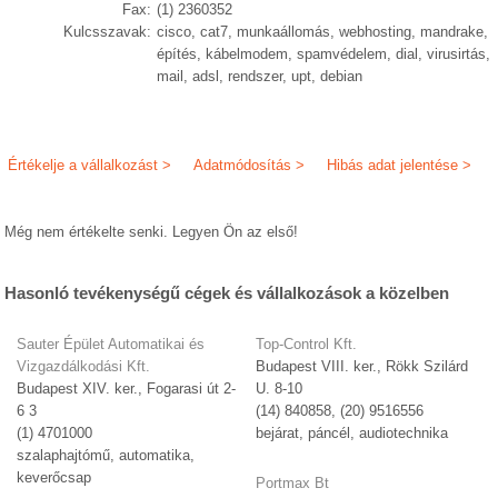
Fax:
(1) 2360352
Kulcsszavak:
cisco, cat7, munkaállomás, webhosting, mandrake,
építés, kábelmodem, spamvédelem, dial, virusirtás,
mail, adsl, rendszer, upt, debian
Értékelje a vállalkozást >
Adatmódosítás >
Hibás adat jelentése >
Még nem értékelte senki. Legyen Ön az első!
Hasonló tevékenységű cégek és vállalkozások a közelben
Sauter Épület Automatikai és
Top-Control Kft.
Vizgazdálkodási Kft.
Budapest VIII. ker., Rökk Szilárd
Budapest XIV. ker., Fogarasi út 2-
U. 8-10
6 3
(14) 840858, (20) 9516556
(1) 4701000
bejárat, páncél, audiotechnika
szalaphajtómű, automatika,
keverőcsap
Portmax Bt