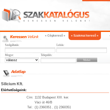
« Cégkereső »
« Szakmai kereső »
Szolgáltatás:
Leírás:
Megye:
Település:
Silicium Kft.
Elérhetőségeink:
Cím:
1132 Budapest XIII. ker.
Váci út 46/B
Tel.:
(1) 2360351 , (1) 2360351