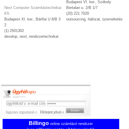
Budapest VI. ker., Székely
Next Computer Számitástechnikai
Bertalan u. 2/B 1/7
Kft.
(20) 221 7020
Budapest XI. ker., Bártfai U 8/B 3
outsourcing, hálózat, üzemeltetés
2
(1) 2501302
develop, next, rendszertechnikai
Ingyenes regisztráció »
Elfelejtett jelszó »
Billingo
online számlázó rendszer