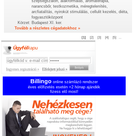
szépségszalon, alakformálás, aromaterápia,
narancsbőr, testkozmetika, méregtelenítés,
arcfiatalítás, nyirokút stimulálás, cellulit kezelés, diéta,
fogyasztóközpont
Körzet:
Budapest XI. ker.
Tovább a részletes cégadatokhoz »
[1]
[2]
[3]
[4]
[5]
...
Ingyenes regisztráció »
Elfelejtett jelszó »
Billingo
online számlázó rendszer
éves előfizetés esetén +2 hónap ajándék
fizess elő most!