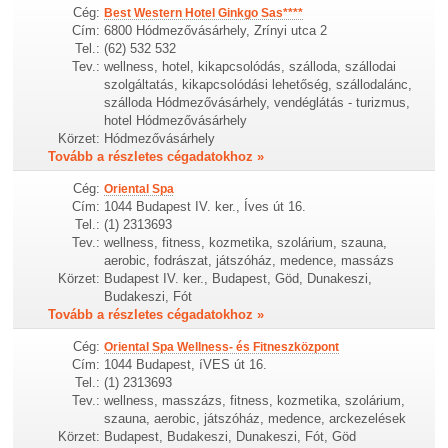
Cég:
Best Western Hotel Ginkgo Sas****
Cím:
6800 Hódmezővásárhely, Zrínyi utca 2
Tel.:
(62) 532 532
Tev.:
wellness, hotel, kikapcsolódás, szálloda, szállodai
szolgáltatás, kikapcsolódási lehetőség, szállodalánc,
szálloda Hódmezővásárhely, vendéglátás - turizmus,
hotel Hódmezővásárhely
Körzet:
Hódmezővásárhely
Tovább a részletes cégadatokhoz »
Cég:
Oriental Spa
Cím:
1044 Budapest IV. ker., Íves út 16.
Tel.:
(1) 2313693
Tev.:
wellness, fitness, kozmetika, szolárium, szauna,
aerobic, fodrászat, játszóház, medence, massázs
Körzet:
Budapest IV. ker., Budapest, Göd, Dunakeszi,
Budakeszi, Fót
Tovább a részletes cégadatokhoz »
Cég:
Oriental Spa Wellness- és Fitneszközpont
Cím:
1044 Budapest, íVES út 16.
Tel.:
(1) 2313693
Tev.:
wellness, masszázs, fitness, kozmetika, szolárium,
szauna, aerobic, játszóház, medence, arckezelések
Körzet:
Budapest, Budakeszi, Dunakeszi, Fót, Göd