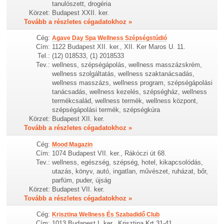
tanulószett, drogéria
Körzet:
Budapest XXII. ker.
Tovább a részletes cégadatokhoz »
Cég:
Agave Day Spa Wellness Szépségstúdió
Cím:
1122 Budapest XII. ker., XII. Ker Maros U. 11.
Tel.:
(12) 018533, (1) 2018533
Tev.:
wellness, szépségápolás, wellness masszázskrém,
wellness szolgáltatás, wellness szaktanácsadás,
wellness masszázs, wellness program, szépségápolási
tanácsadás, wellness kezelés, szépségház, wellness
termékcsalád, wellness termék, wellness központ,
szépségápolási termék, szépségkúra
Körzet:
Budapest XII. ker.
Tovább a részletes cégadatokhoz »
Cég:
Mood Magazin
Cím:
1074 Budapest VII. ker., Rákóczi út 68.
Tev.:
wellness, egészség, szépség, hotel, kikapcsolódás,
utazás, könyv, autó, ingatlan, művészet, ruházat, bőr,
parfüm, puder, újság
Körzet:
Budapest VII. ker.
Tovább a részletes cégadatokhoz »
Cég:
Krisztina Wellness És Szabadidő Club
Cím:
1013 Budapest I. ker., Krisztina Krt.31-41