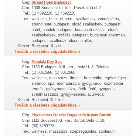
Cég:
Strand Hotel Budapest
Cím:
1038 Budapest III. ker., Pusztakúti út 2.
Tel.:
(1) 4392220, (1) 4392220
Tev.:
wellness, hotel, étterem, szálláshely, vendéglátás,
strand hotel budapest, olcsó szálláshely, budapesti
hotel, hotelek budapest, budapesti szállás, olcsó
szálláshelyek, szállás budapest, budapesti apartman,
budapesti szállodák, olcsó szállás
Körzet:
Budapest III. ker.
Tovább a részletes cégadatokhoz »
Cég:
Mandala Day Spa
Cím:
1133 Budapest XIII. ker., Ipoly U. 8. Telefon
Tel.:
(1) 8012566, (1) 8012566
Tev.:
wellness, masszázs, fitness, kozmetika, egészséges
életmód, spa, aromaterápia, gyógyfürdő, kozmetikai
termék, gyógymasszázs, török fürdő, gyógyvíz,
svédmasszázs, gyógykezelés, ayurvéda
Körzet:
Budapest XIII. ker.
Tovább a részletes cégadatokhoz »
Cég:
Physiomins Francia Fogyasztóközpont Bartók
Cím:
1111 Budapest XI. ker., Bartók Béla út 18.
Tel.:
(30) 5289778
Tev.:
wellness, masszázs, szépségápolás, szolárium,