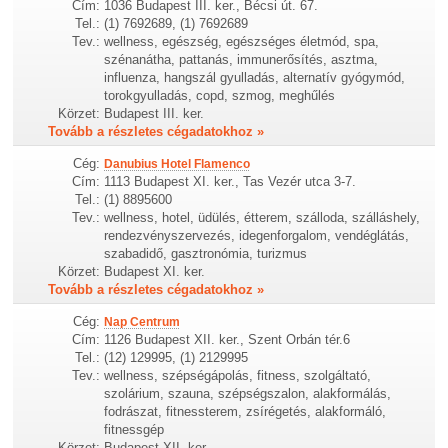
Cím:
1036 Budapest III. ker., Bécsi út. 67.
Tel.:
(1) 7692689, (1) 7692689
Tev.:
wellness, egészség, egészséges életmód, spa,
szénanátha, pattanás, immunerősítés, asztma,
influenza, hangszál gyulladás, alternatív gyógymód,
torokgyulladás, copd, szmog, meghűlés
Körzet:
Budapest III. ker.
Tovább a részletes cégadatokhoz »
Cég:
Danubius Hotel Flamenco
Cím:
1113 Budapest XI. ker., Tas Vezér utca 3-7.
Tel.:
(1) 8895600
Tev.:
wellness, hotel, üdülés, étterem, szálloda, szálláshely,
rendezvényszervezés, idegenforgalom, vendéglátás,
szabadidő, gasztronómia, turizmus
Körzet:
Budapest XI. ker.
Tovább a részletes cégadatokhoz »
Cég:
Nap Centrum
Cím:
1126 Budapest XII. ker., Szent Orbán tér.6
Tel.:
(12) 129995, (1) 2129995
Tev.:
wellness, szépségápolás, fitness, szolgáltató,
szolárium, szauna, szépségszalon, alakformálás,
fodrászat, fitnessterem, zsírégetés, alakformáló,
fitnessgép
Körzet:
Budapest XII. ker.