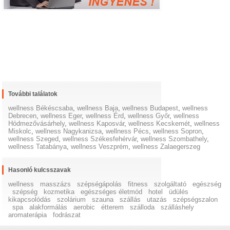
További találatok
wellness Békéscsaba
,
wellness Baja
,
wellness Budapest
,
wellness
Debrecen
,
wellness Eger
,
wellness Érd
,
wellness Győr
,
wellness
Hódmezővásárhely
,
wellness Kaposvár
,
wellness Kecskemét
,
wellness
Miskolc
,
wellness Nagykanizsa
,
wellness Pécs
,
wellness Sopron
,
wellness Szeged
,
wellness Székesfehérvár
,
wellness Szombathely
,
wellness Tatabánya
,
wellness Veszprém
,
wellness Zalaegerszeg
Hasonló kulcsszavak
wellness
masszázs
szépségápolás
fitness
szolgáltató
egészség
szépség
kozmetika
egészséges életmód
hotel
üdülés
kikapcsolódás
szolárium
szauna
szállás
utazás
szépségszalon
spa
alakformálás
aerobic
étterem
szálloda
szálláshely
aromaterápia
fodrászat