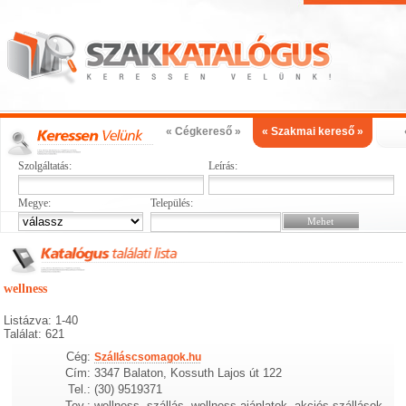
« Cégkereső »
« Szakmai kereső »
Szolgáltatás:
Leírás:
Megye:
Település:
wellness
Listázva: 1-40
Találat: 621
Cég:
Szálláscsomagok.hu
Cím:
3347 Balaton, Kossuth Lajos út 122
Tel.:
(30) 9519371
Tev.:
wellness, szállás, wellness ajánlatok, akciós szállások,