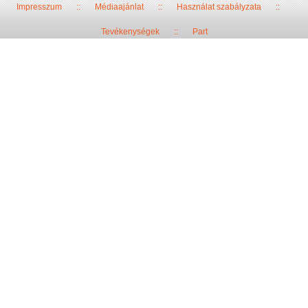
Impresszum
::
Médiaajánlat
::
Használat szabályzata
::
Tevékenységek
::
Part