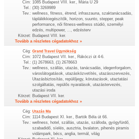
Cím:
1085 Budapest VIII. ker., Mária U 29
Tel.:
(30) 3269989
Tev.:
wellness, fitness, étrend, infraszauna, szaktanácsadás,
táplálékkiegészítők, horizon, suunto, stepper, peak
performance, női fitness-wellness stúdió, személyi
edzés, multipower, ..., edzésterv
Körzet:
Budapest VIII. ker.
Tovább a részletes cégadatokhoz »
Cég:
Grand Travel Ügynökség
Cím:
1072 Budapest VII. ker., Rákóczi út 4-6.
Tel.:
(1) 2678663, (1) 2678663
Tev.:
wellness, szállás, utazás, tanácsadás, idegenforgalom,
városlátogatások, utazásközvetítés, utazásszervezés,
Utazásbiztosítás, repülőjegy, körutazások, utaztatási
szolgáltatás, repülős nyaralások, utazástervezés,
utazási iroda
Körzet:
Budapest VII. ker.
Tovább a részletes cégadatokhoz »
Cég:
Utazás Ma
Cím:
1114 Budapest XI. ker., Bartók Béla út 66.
Tev.:
wellness, hotel, szállás, utazás, szálloda, gyógyfürdő,
szabadidő, síelés, ausztria, bvalaton, pihenés piramis
vidámpark, bécs, anglia, termál, világ