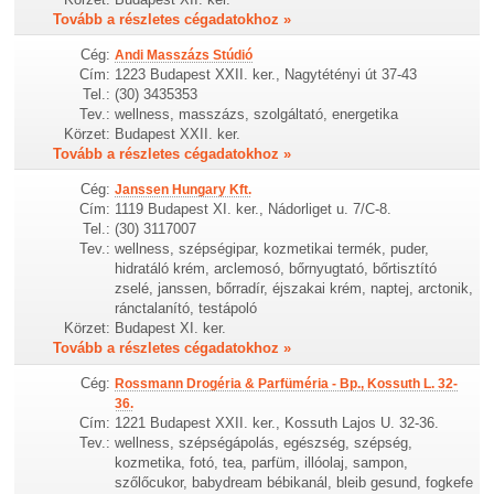
Tovább a részletes cégadatokhoz »
Cég:
Andi Masszázs Stúdió
Cím:
1223 Budapest XXII. ker., Nagytétényi út 37-43
Tel.:
(30) 3435353
Tev.:
wellness, masszázs, szolgáltató, energetika
Körzet:
Budapest XXII. ker.
Tovább a részletes cégadatokhoz »
Cég:
Janssen Hungary Kft.
Cím:
1119 Budapest XI. ker., Nádorliget u. 7/C-8.
Tel.:
(30) 3117007
Tev.:
wellness, szépségipar, kozmetikai termék, puder,
hidratáló krém, arclemosó, bőrnyugtató, bőrtisztító
zselé, janssen, bőrradír, éjszakai krém, naptej, arctonik,
ránctalanító, testápoló
Körzet:
Budapest XI. ker.
Tovább a részletes cégadatokhoz »
Cég:
Rossmann Drogéria & Parfüméria - Bp., Kossuth L. 32-
36.
Cím:
1221 Budapest XXII. ker., Kossuth Lajos U. 32-36.
Tev.:
wellness, szépségápolás, egészség, szépség,
kozmetika, fotó, tea, parfüm, illóolaj, sampon,
szőlőcukor, babydream bébikanál, bleib gesund, fogkefe