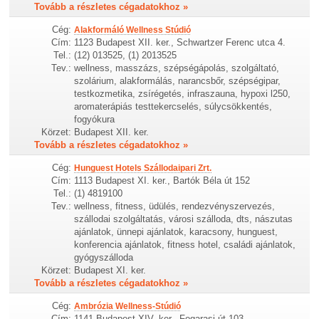
Tovább a részletes cégadatokhoz »
Cég:
Alakformáló Wellness Stúdió
Cím:
1123 Budapest XII. ker., Schwartzer Ferenc utca 4.
Tel.:
(12) 013525, (1) 2013525
Tev.:
wellness, masszázs, szépségápolás, szolgáltató,
szolárium, alakformálás, narancsbőr, szépségipar,
testkozmetika, zsírégetés, infraszauna, hypoxi l250,
aromaterápiás testtekercselés, súlycsökkentés,
fogyókura
Körzet:
Budapest XII. ker.
Tovább a részletes cégadatokhoz »
Cég:
Hunguest Hotels Szállodaipari Zrt.
Cím:
1113 Budapest XI. ker., Bartók Béla út 152
Tel.:
(1) 4819100
Tev.:
wellness, fitness, üdülés, rendezvényszervezés,
szállodai szolgáltatás, városi szálloda, dts, nászutas
ajánlatok, ünnepi ajánlatok, karacsony, hunguest,
konferencia ajánlatok, fitness hotel, családi ajánlatok,
gyógyszálloda
Körzet:
Budapest XI. ker.
Tovább a részletes cégadatokhoz »
Cég:
Ambrózia Wellness-Stúdió
Cím:
1141 Budapest XIV. ker., Fogarasi út 103.