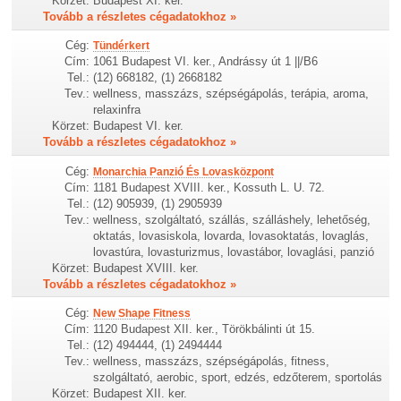
Körzet:
Budapest XI. ker.
Tovább a részletes cégadatokhoz »
Cég:
Tündérkert
Cím:
1061 Budapest VI. ker., Andrássy út 1 ||/B6
Tel.:
(12) 668182, (1) 2668182
Tev.:
wellness, masszázs, szépségápolás, terápia, aroma,
relaxinfra
Körzet:
Budapest VI. ker.
Tovább a részletes cégadatokhoz »
Cég:
Monarchia Panzió És Lovasközpont
Cím:
1181 Budapest XVIII. ker., Kossuth L. U. 72.
Tel.:
(12) 905939, (1) 2905939
Tev.:
wellness, szolgáltató, szállás, szálláshely, lehetőség,
oktatás, lovasiskola, lovarda, lovasoktatás, lovaglás,
lovastúra, lovasturizmus, lovastábor, lovaglási, panzió
Körzet:
Budapest XVIII. ker.
Tovább a részletes cégadatokhoz »
Cég:
New Shape Fitness
Cím:
1120 Budapest XII. ker., Törökbálinti út 15.
Tel.:
(12) 494444, (1) 2494444
Tev.:
wellness, masszázs, szépségápolás, fitness,
szolgáltató, aerobic, sport, edzés, edzőterem, sportolás
Körzet:
Budapest XII. ker.