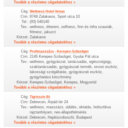
Tovább a részletes cégadatokhoz »
Cég:
Wellness Hotel Venus
Cím:
8749 Zalakaros, Sport utca 10
Tel.:
(93) 540140
Tev.:
wellness, étterem, selfness, finn és infra szaunák,
fittnesz, jakuzzi
Körzet:
Zalakaros
Tovább a részletes cégadatokhoz »
Cég:
Profimasszázs - Kerepes-Szilasliget
Cím:
2145 Kerepes-Szilasliget, Gyulai Pál utca
Tev.:
wellness, gyógyászat, tanácsadás, egészségügy,
szaktanácsadás, gyógyászati termék, orvosi eszköz,
lakossági szolgáltatás, gyógyászati eszköz,
gyógyhatású készítmény
Körzet:
Kerepes-Szilasliget, Kerepes, Mogyoród
Tovább a részletes cégadatokhoz »
Cég:
Tigrissziv Bt
Cím:
Debrecen, Árpád tér 24
Tev.:
wellness, masszázs, üdülés, oktatás, holisztikus
rajztanfolyam, nes-állapotfelmérés
Körzet:
Debrecen, Hajdúszoboszló, Budapest
Tovább a részletes cégadatokhoz »