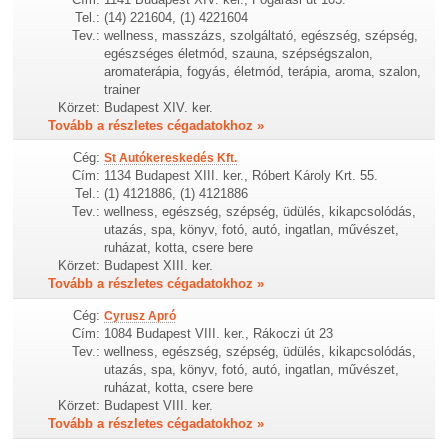
Tel.:
(14) 221604, (1) 4221604
Tev.:
wellness, masszázs, szolgáltató, egészség, szépség,
egészséges életmód, szauna, szépségszalon,
aromaterápia, fogyás, életmód, terápia, aroma, szalon,
trainer
Körzet:
Budapest XIV. ker.
Tovább a részletes cégadatokhoz »
Cég:
St Autókereskedés Kft.
Cím:
1134 Budapest XIII. ker., Róbert Károly Krt. 55.
Tel.:
(1) 4121886, (1) 4121886
Tev.:
wellness, egészség, szépség, üdülés, kikapcsolódás,
utazás, spa, könyv, fotó, autó, ingatlan, művészet,
ruházat, kotta, csere bere
Körzet:
Budapest XIII. ker.
Tovább a részletes cégadatokhoz »
Cég:
Cyrusz Apró
Cím:
1084 Budapest VIII. ker., Rákoczi út 23
Tev.:
wellness, egészség, szépség, üdülés, kikapcsolódás,
utazás, spa, könyv, fotó, autó, ingatlan, művészet,
ruházat, kotta, csere bere
Körzet:
Budapest VIII. ker.
Tovább a részletes cégadatokhoz »