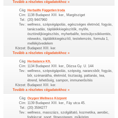
Tovább a részletes cégadatokhoz »
Cég:
Herbalife Független Iroda
Cím:
1138 Budapest XIII. ker., Margitsziget
Tel.:
(20) 9447960
Tev.:
wellness, szépségápolás, egészséges életmód, fogyás,
tanácsadás, táplálékkiegészítők, mylife,
ösztöndíjkiegészítés, myherbalife, testsúlycsökkentés,
nitewoks, táplálékkiegészítő, testelemzés, formula 1,
mellékjövedelem
Körzet:
Budapest XIII. ker.
Tovább a részletes cégadatokhoz »
Cég:
Herbalance Kft.
Cím:
1134 Budapest XIII. ker., Dózsa Gy. U. 144
Tev.:
wellness, szépségápolás, szépség, narancsbőr, fogyás,
bőr, szénanátha, életmód, tisztaság, pattanás, tea,
étrend, lehetőség, sampon, immunerősítés
Körzet:
Budapest XIII. ker.
Tovább a részletes cégadatokhoz »
Cég:
Oxygen Wellness Központ
Cím:
1139 Budapest XIII. ker., Fáy utca 45.
Tel.:
(20) 3594277
Tev.:
wellness, masszázs, szolgáltató, kozmetika, aerobic,
fodrászat, sport, fitnessterem, műköröm