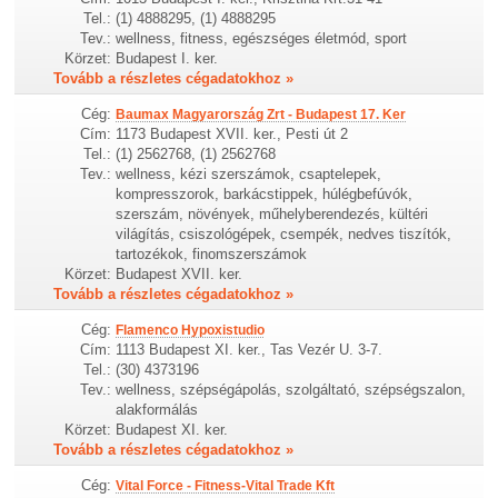
Tel.:
(1) 4888295, (1) 4888295
Tev.:
wellness, fitness, egészséges életmód, sport
Körzet:
Budapest I. ker.
Tovább a részletes cégadatokhoz »
Cég:
Baumax Magyarország Zrt - Budapest 17. Ker
Cím:
1173 Budapest XVII. ker., Pesti út 2
Tel.:
(1) 2562768, (1) 2562768
Tev.:
wellness, kézi szerszámok, csaptelepek,
kompresszorok, barkácstippek, húlégbefúvók,
szerszám, növények, műhelyberendezés, kültéri
világítás, csiszológépek, csempék, nedves tiszítók,
tartozékok, finomszerszámok
Körzet:
Budapest XVII. ker.
Tovább a részletes cégadatokhoz »
Cég:
Flamenco Hypoxistudio
Cím:
1113 Budapest XI. ker., Tas Vezér U. 3-7.
Tel.:
(30) 4373196
Tev.:
wellness, szépségápolás, szolgáltató, szépségszalon,
alakformálás
Körzet:
Budapest XI. ker.
Tovább a részletes cégadatokhoz »
Cég:
Vital Force - Fitness-Vital Trade Kft