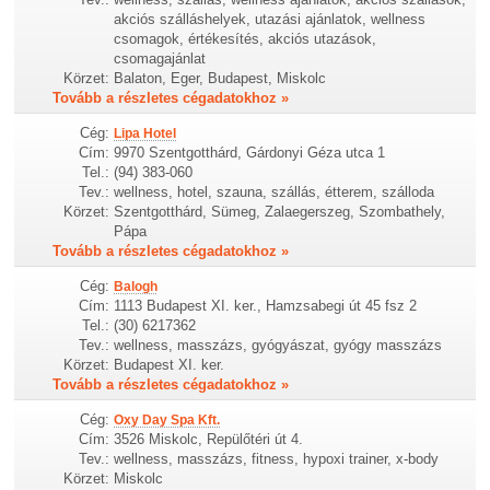
akciós szálláshelyek, utazási ajánlatok, wellness
csomagok, értékesítés, akciós utazások,
csomagajánlat
Körzet:
Balaton, Eger, Budapest, Miskolc
Tovább a részletes cégadatokhoz »
Cég:
Lipa Hotel
Cím:
9970 Szentgotthárd, Gárdonyi Géza utca 1
Tel.:
(94) 383-060
Tev.:
wellness, hotel, szauna, szállás, étterem, szálloda
Körzet:
Szentgotthárd, Sümeg, Zalaegerszeg, Szombathely,
Pápa
Tovább a részletes cégadatokhoz »
Cég:
Balogh
Cím:
1113 Budapest XI. ker., Hamzsabegi út 45 fsz 2
Tel.:
(30) 6217362
Tev.:
wellness, masszázs, gyógyászat, gyógy masszázs
Körzet:
Budapest XI. ker.
Tovább a részletes cégadatokhoz »
Cég:
Oxy Day Spa Kft.
Cím:
3526 Miskolc, Repülőtéri út 4.
Tev.:
wellness, masszázs, fitness, hypoxi trainer, x-body
Körzet:
Miskolc