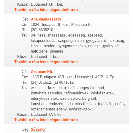
Körzet:
Budapest XIII. ker.
Tovább a részletes cégadatokhoz »
Cég:
Anandamasszazs
Cím:
1024 Budapest II. ker., Moszkva tér
Tel.:
(30) 5508210
Tev.:
wellness, masszázs, egészség, szépség,
kikapcsolódás, szépségszalon, gyógyászat, tisztaság,
illóolaj, szalon, gyógymasszázs, energia, gyógyulás,
halk zene, pihenés
Körzet:
Budapest II. ker.
Tovább a részletes cégadatokhoz »
Cég:
Opateam Kft.
Cím:
1165 Budapest XVI. ker., Újszász U. 45/B. K.Ép
Tel.:
(14) 071612, (1) 4071612
Tev.:
wellness, kozmetika, egészséges életmód,
konyhafelszerelés, teflonedények, késkészletek,
edénykészletek, szervizelők, berghoff,
konyhaberendezés, indukciós főzőlap, teafőzők, edény,
rozsdamentes edény, evőeszközök
Körzet:
Budapest XVI. ker.
Tovább a részletes cégadatokhoz »
Cég:
Sószalon