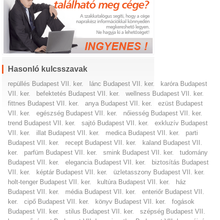
Hasonló kulcsszavak
repüllés Budapest VII. ker.
lánc Budapest VII. ker.
karóra Budapest
VII. ker.
befektetés Budapest VII. ker.
wellness Budapest VII. ker.
fittnes Budapest VII. ker.
anya Budapest VII. ker.
ezüst Budapest
VII. ker.
egészség Budapest VII. ker.
nőiesség Budapest VII. ker.
trend Budapest VII. ker.
sajtó Budapest VII. ker.
exkluzív Budapest
VII. ker.
illat Budapest VII. ker.
medica Budapest VII. ker.
parti
Budapest VII. ker.
recept Budapest VII. ker.
kaland Budapest VII.
ker.
parfüm Budapest VII. ker.
smink Budapest VII. ker.
tudomány
Budapest VII. ker.
elegancia Budapest VII. ker.
biztosítás Budapest
VII. ker.
képtár Budapest VII. ker.
üzletasszony Budapest VII. ker.
holt-tenger Budapest VII. ker.
kultúra Budapest VII. ker.
ház
Budapest VII. ker.
média Budapest VII. ker.
enteriőr Budapest VII.
ker.
cipő Budapest VII. ker.
könyv Budapest VII. ker.
fogások
Budapest VII. ker.
stilus Budapest VII. ker.
szépség Budapest VII.