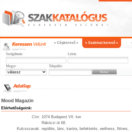
« Cégkereső »
« Szakmai kereső »
Szolgáltatás:
Leírás:
Megye:
Település:
Mood Magazin
Elérhetőségeink:
Cím:
1074 Budapest VII. ker.
Rákóczi út 68.
Kulcsszavak:
repüllés, lánc, karóra, befektetés, wellness, fittnes,