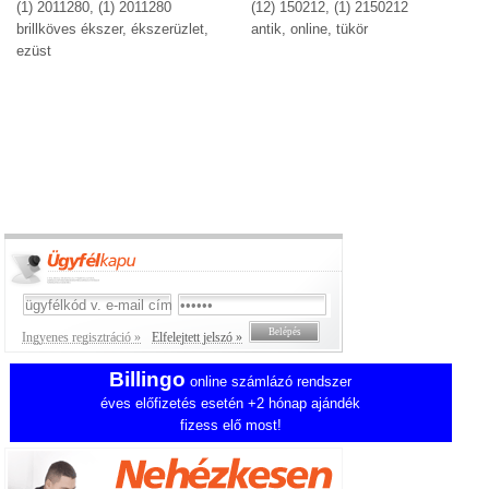
(1) 2011280, (1) 2011280
(12) 150212, (1) 2150212
brillköves ékszer, ékszerüzlet,
antik, online, tükör
ezüst
Ingyenes regisztráció »
Elfelejtett jelszó »
Billingo
online számlázó rendszer
éves előfizetés esetén +2 hónap ajándék
fizess elő most!