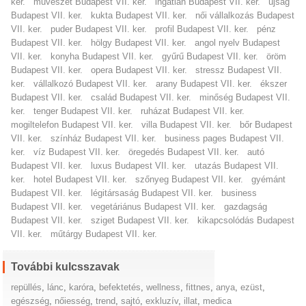
ker.
művészet Budapest VII. ker.
ingatlan Budapest VII. ker.
újság
Budapest VII. ker.
kukta Budapest VII. ker.
női vállalkozás Budapest
VII. ker.
puder Budapest VII. ker.
profil Budapest VII. ker.
pénz
Budapest VII. ker.
hölgy Budapest VII. ker.
angol nyelv Budapest
VII. ker.
konyha Budapest VII. ker.
gyűrű Budapest VII. ker.
öröm
Budapest VII. ker.
opera Budapest VII. ker.
stressz Budapest VII.
ker.
vállalkozó Budapest VII. ker.
arany Budapest VII. ker.
ékszer
Budapest VII. ker.
család Budapest VII. ker.
minőség Budapest VII.
ker.
tenger Budapest VII. ker.
ruházat Budapest VII. ker.
mogiltelefon Budapest VII. ker.
villa Budapest VII. ker.
bőr Budapest
VII. ker.
színház Budapest VII. ker.
business pages Budapest VII.
ker.
víz Budapest VII. ker.
öregedés Budapest VII. ker.
autó
Budapest VII. ker.
luxus Budapest VII. ker.
utazás Budapest VII.
ker.
hotel Budapest VII. ker.
szőnyeg Budapest VII. ker.
gyémánt
Budapest VII. ker.
légitársaság Budapest VII. ker.
business
Budapest VII. ker.
vegetáriánus Budapest VII. ker.
gazdagság
Budapest VII. ker.
sziget Budapest VII. ker.
kikapcsolódás Budapest
VII. ker.
műtárgy Budapest VII. ker.
További kulcsszavak
repüllés
,
lánc
,
karóra
,
befektetés
,
wellness
,
fittnes
,
anya
,
ezüst
,
egészség
,
nőiesség
,
trend
,
sajtó
,
exkluzív
,
illat
,
medica