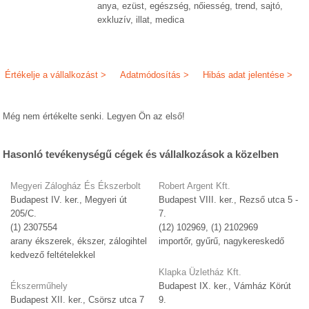
anya, ezüst, egészség, nőiesség, trend, sajtó,
exkluzív, illat, medica
Értékelje a vállalkozást >
Adatmódosítás >
Hibás adat jelentése >
Még nem értékelte senki. Legyen Ön az első!
Hasonló tevékenységű cégek és vállalkozások a közelben
Megyeri Zálogház És Ékszerbolt
Robert Argent Kft.
Budapest IV. ker., Megyeri út
Budapest VIII. ker., Rezső utca 5 -
205/C.
7.
(1) 2307554
(12) 102969, (1) 2102969
arany ékszerek, ékszer, zálogihtel
importőr, gyűrű, nagykereskedő
kedvező feltételekkel
Klapka Üzletház Kft.
Ékszerműhely
Budapest IX. ker., Vámház Körút
Budapest XII. ker., Csörsz utca 7
9.