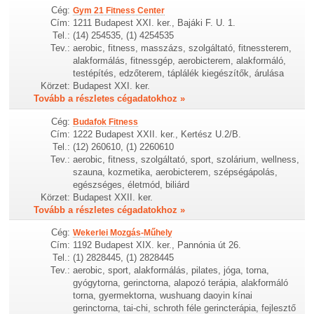
Cég:
Gym 21 Fitness Center
Cím:
1211 Budapest XXI. ker., Bajáki F. U. 1.
Tel.:
(14) 254535, (1) 4254535
Tev.:
aerobic, fitness, masszázs, szolgáltató, fitnessterem,
alakformálás, fitnessgép, aerobicterem, alakformáló,
testépítés, edzőterem, táplálék kiegészítők, árulása
Körzet:
Budapest XXI. ker.
Tovább a részletes cégadatokhoz »
Cég:
Budafok Fitness
Cím:
1222 Budapest XXII. ker., Kertész U.2/B.
Tel.:
(12) 260610, (1) 2260610
Tev.:
aerobic, fitness, szolgáltató, sport, szolárium, wellness,
szauna, kozmetika, aerobicterem, szépségápolás,
egészséges, életmód, biliárd
Körzet:
Budapest XXII. ker.
Tovább a részletes cégadatokhoz »
Cég:
Wekerlei Mozgás-Műhely
Cím:
1192 Budapest XIX. ker., Pannónia út 26.
Tel.:
(1) 2828445, (1) 2828445
Tev.:
aerobic, sport, alakformálás, pilates, jóga, torna,
gyógytorna, gerinctorna, alapozó terápia, alakformáló
torna, gyermektorna, wushuang daoyin kínai
gerinctorna, tai-chi, schroth féle gerincterápia, fejlesztő