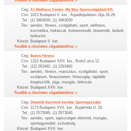
Tovább a részletes cégadatokhoz »
Cég:
A1 Wellness Center- My Way Sportszolgáltató Kft.
Cím:
1023 Budapest II. ker., Árpádfejedelem Útja 26-28.
Tel.:
(1) 3463030, (1) 3463030
Tev.:
aerobic, fitness, szolgáltató, sport, wellness,
kozmetika, fodrászat, kiskereskedő, biotermék, biobolt,
biokuckó
Körzet:
Budapest II. ker.
Tovább a részletes cégadatokhoz »
Cég:
Bakos Fitness
Cím:
1222 Budapest XXII. ker., Borkő utca 12.
Tel.:
(12) 263492, (1) 2263492
Tev.:
aerobic, fitness, masszázs, szolgáltató, sport,
szolárium, fitnessterem, fitnessgép, táplálék
kiegészítők, jóga, mozgás, birkozás
Körzet:
Budapest XXII. ker.
Tovább a részletes cégadatokhoz »
Cég:
Dinamik Gyermek Aerobic Sportegyesület
Cím:
1173 Budapest XVII. ker., Bujákhida U. 26.
Tel.:
(1) 2573045, (1) 2573045
Tev.:
aerobic, sport, egészséges életmód, mozgás,
sportegyesület, szövetség
Körzet:
Budapest XVII. ker.