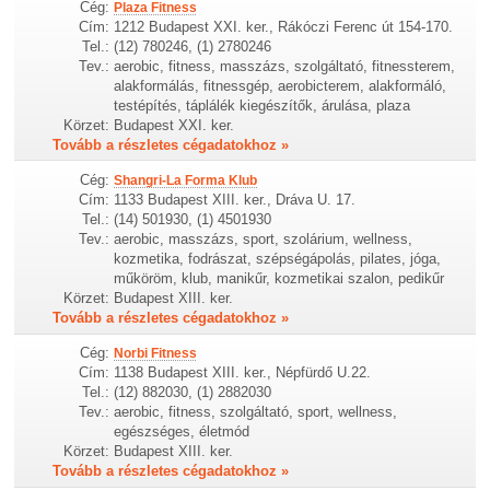
Cég:
Plaza Fitness
Cím:
1212 Budapest XXI. ker., Rákóczi Ferenc út 154-170.
Tel.:
(12) 780246, (1) 2780246
Tev.:
aerobic, fitness, masszázs, szolgáltató, fitnessterem,
alakformálás, fitnessgép, aerobicterem, alakformáló,
testépítés, táplálék kiegészítők, árulása, plaza
Körzet:
Budapest XXI. ker.
Tovább a részletes cégadatokhoz »
Cég:
Shangri-La Forma Klub
Cím:
1133 Budapest XIII. ker., Dráva U. 17.
Tel.:
(14) 501930, (1) 4501930
Tev.:
aerobic, masszázs, sport, szolárium, wellness,
kozmetika, fodrászat, szépségápolás, pilates, jóga,
műköröm, klub, manikűr, kozmetikai szalon, pedikűr
Körzet:
Budapest XIII. ker.
Tovább a részletes cégadatokhoz »
Cég:
Norbi Fitness
Cím:
1138 Budapest XIII. ker., Népfürdő U.22.
Tel.:
(12) 882030, (1) 2882030
Tev.:
aerobic, fitness, szolgáltató, sport, wellness,
egészséges, életmód
Körzet:
Budapest XIII. ker.
Tovább a részletes cégadatokhoz »