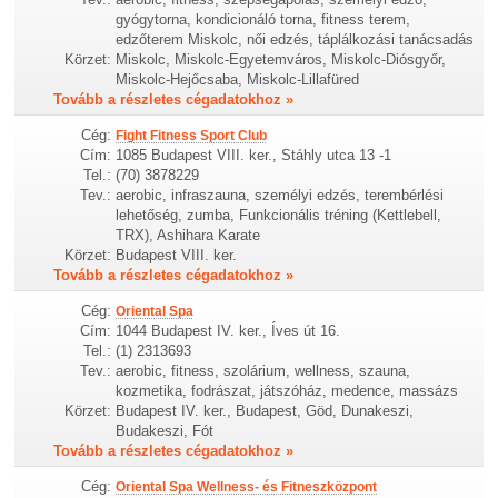
gyógytorna, kondicionáló torna, fitness terem,
edzőterem Miskolc, női edzés, táplálkozási tanácsadás
Körzet:
Miskolc, Miskolc-Egyetemváros, Miskolc-Diósgyőr,
Miskolc-Hejőcsaba, Miskolc-Lillafüred
Tovább a részletes cégadatokhoz »
Cég:
Fight Fitness Sport Club
Cím:
1085 Budapest VIII. ker., Stáhly utca 13 -1
Tel.:
(70) 3878229
Tev.:
aerobic, infraszauna, személyi edzés, terembérlési
lehetőség, zumba, Funkcionális tréning (Kettlebell,
TRX), Ashihara Karate
Körzet:
Budapest VIII. ker.
Tovább a részletes cégadatokhoz »
Cég:
Oriental Spa
Cím:
1044 Budapest IV. ker., Íves út 16.
Tel.:
(1) 2313693
Tev.:
aerobic, fitness, szolárium, wellness, szauna,
kozmetika, fodrászat, játszóház, medence, massázs
Körzet:
Budapest IV. ker., Budapest, Göd, Dunakeszi,
Budakeszi, Fót
Tovább a részletes cégadatokhoz »
Cég:
Oriental Spa Wellness- és Fitneszközpont