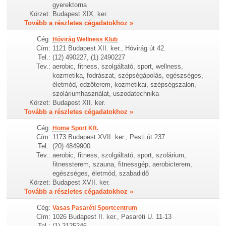
gyerektorna
Körzet:
Budapest XIX. ker.
Tovább a részletes cégadatokhoz »
Cég:
Hóvirág Wellness Klub
Cím:
1121 Budapest XII. ker., Hóvirág út 42.
Tel.:
(12) 490227, (1) 2490227
Tev.:
aerobic, fitness, szolgáltató, sport, wellness,
kozmetika, fodrászat, szépségápolás, egészséges,
életmód, edzőterem, kozmetikai, szépségszalon,
szoláriumhasználat, uszodatechnika
Körzet:
Budapest XII. ker.
Tovább a részletes cégadatokhoz »
Cég:
Home Sport Kft.
Cím:
1173 Budapest XVII. ker., Pesti út 237.
Tel.:
(20) 4849900
Tev.:
aerobic, fitness, szolgáltató, sport, szolárium,
fitnessterem, szauna, fitnessgép, aerobicterem,
egészséges, életmód, szabadidő
Körzet:
Budapest XVII. ker.
Tovább a részletes cégadatokhoz »
Cég:
Vasas Pasaréti Sportcentrum
Cím:
1026 Budapest II. ker., Pasaréti U. 11-13
Tel.:
(1) 2125246