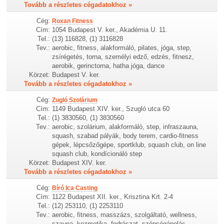
Tovább a részletes cégadatokhoz »
Cég:
Roxan Fitness
Cím:
1054 Budapest V. ker., Akadémia U. 11.
Tel.:
(13) 116828, (1) 3116828
Tev.:
aerobic, fitness, alakformáló, pilates, jóga, step,
zsírégetés, torna, személyi edző, edzés, fitnesz,
aerobik, gerinctorna, hatha jóga, dance
Körzet:
Budapest V. ker.
Tovább a részletes cégadatokhoz »
Cég:
Zugló Szolárium
Cím:
1149 Budapest XIV. ker., Szugló utca 60
Tel.:
(1) 3830560, (1) 3830560
Tev.:
aerobic, szolárium, alakformáló, step, infraszauna,
squash, szabad pályák, body terem, cardio-fitness
gépek, lépcsőzőgépe, sportklub, squash club, on line
squash club, kondícionáló step
Körzet:
Budapest XIV. ker.
Tovább a részletes cégadatokhoz »
Cég:
Bíró Ica Casting
Cím:
1122 Budapest XII. ker., Krisztina Krt. 2-4
Tel.:
(12) 253110, (1) 2253110
Tev.:
aerobic, fitness, masszázs, szolgáltató, wellness,
szauna, kozmetika, fodrászat, szépségápolás,