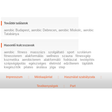
További találatok
aerobic Budapest
,
aerobic Debrecen
,
aerobic Miskolc
,
aerobic
Tatabánya
Hasonló kulcsszavak
aerobic
fitness
masszázs
szolgáltató
sport
szolárium
fitnessterem
alakformálás
wellness
szauna
fitnessgép
kozmetika
aerobicterem
alakformáló
fodrászat
testépítés
szépségápolás
egészséges
életmód
edzőterem
táplálék
kiegészítők
pilates
árulása
jóga
step
Impresszum
::
Médiaajánlat
::
Használat szabályzata
::
Tevékenységek
::
Part