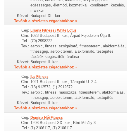
egészséges, életmód, kozmetikai, konditerem, kezelés,
manikűr
Körzet:
Budapest XII. ker.
Tovább a részletes cégadatokhoz »
Cég:
Liliana Fitness / White Lotus
Cím:
1028 Budapest II. ker., Árpád Fejedelem Útja 8.
Tel.:
(70) 2998222
Tev.:
aerobic, fitness, szolgáltató, fitnessterem, alakformálás,
fitnessgép, aerobicterem, alakformáló, testépítés,
táplálék kiegészítők, árulása
Körzet:
Budapest II. ker.
Tovább a részletes cégadatokhoz »
Cég:
Ibs Fitness
Cím:
1021 Budapest II. ker., Tárogató U. 2-4.
Tel.:
(13) 912572, (1) 3912572
Tev.:
aerobic, fitness, masszázs, fitnessterem, alakformálás,
fitnessgép, aerobicterem, alakformáló, testépítés
Körzet:
Budapest II. ker.
Tovább a részletes cégadatokhoz »
Cég:
Domina Női Fitness
Cím:
1203 Budapest XX. ker., Bíró Mihály 3
Tel.:
(1) 2106117, (1) 2106117