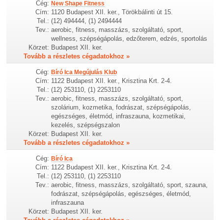
Cég:
New Shape Fitness
Cím:
1120 Budapest XII. ker., Törökbálinti út 15.
Tel.:
(12) 494444, (1) 2494444
Tev.:
aerobic, fitness, masszázs, szolgáltató, sport,
wellness, szépségápolás, edzőterem, edzés, sportolás
Körzet:
Budapest XII. ker.
Tovább a részletes cégadatokhoz »
Cég:
Bíró Ica Megújulás Klub
Cím:
1122 Budapest XII. ker., Krisztina Krt. 2-4.
Tel.:
(12) 253110, (1) 2253110
Tev.:
aerobic, fitness, masszázs, szolgáltató, sport,
szolárium, kozmetika, fodrászat, szépségápolás,
egészséges, életmód, infraszauna, kozmetikai,
kezelés, szépségszalon
Körzet:
Budapest XII. ker.
Tovább a részletes cégadatokhoz »
Cég:
Bíró Ica
Cím:
1122 Budapest XII. ker., Krisztina Krt. 2-4.
Tel.:
(12) 253110, (1) 2253110
Tev.:
aerobic, fitness, masszázs, szolgáltató, sport, szauna,
fodrászat, szépségápolás, egészséges, életmód,
infraszauna
Körzet:
Budapest XII. ker.