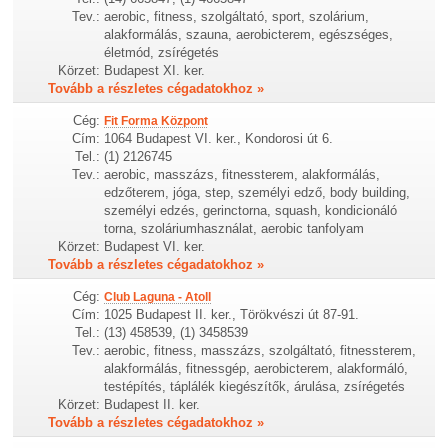
Tev.:
aerobic, fitness, szolgáltató, sport, szolárium,
alakformálás, szauna, aerobicterem, egészséges,
életmód, zsírégetés
Körzet:
Budapest XI. ker.
Tovább a részletes cégadatokhoz »
Cég:
Fit Forma Központ
Cím:
1064 Budapest VI. ker., Kondorosi út 6.
Tel.:
(1) 2126745
Tev.:
aerobic, masszázs, fitnessterem, alakformálás,
edzőterem, jóga, step, személyi edző, body building,
személyi edzés, gerinctorna, squash, kondicionáló
torna, szoláriumhasználat, aerobic tanfolyam
Körzet:
Budapest VI. ker.
Tovább a részletes cégadatokhoz »
Cég:
Club Laguna - Atoll
Cím:
1025 Budapest II. ker., Törökvészi út 87-91.
Tel.:
(13) 458539, (1) 3458539
Tev.:
aerobic, fitness, masszázs, szolgáltató, fitnessterem,
alakformálás, fitnessgép, aerobicterem, alakformáló,
testépítés, táplálék kiegészítők, árulása, zsírégetés
Körzet:
Budapest II. ker.
Tovább a részletes cégadatokhoz »