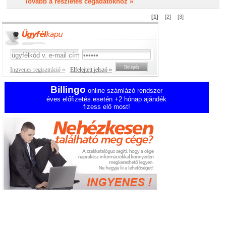
Tovább a részletes cégadatokhoz »
[1]
[2]
[3]
Ingyenes regisztráció »
Elfelejtett jelszó »
Billingo
online számlázó rendszer
éves előfizetés esetén +2 hónap ajándék
fizess elő most!