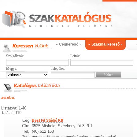
« Cégkereső »
« Szakmai kereső »
Szolgáltatás:
Leírás:
Megye:
Település:
aerobic
Listázva: 1-40
Találat: 119
Cég:
Best Fit Stúdió Kft
Cím:
3525 Miskolc, Széchenyi út 3 -9 1
Tel.:
(46) 612 168
Tev.:
aerobic, fitness, szépségápolás, személyi edző,