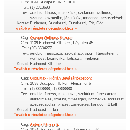
Cím:
1044 Budapest, íVES út 16.
Tel.:
(1) 2313693
Tev.:
aerobic, fitness, masszázs, szolárium, wellness,
szauna, kozmetika, játszóház, medence, arckezelések
Körzet:
Budapest, Budakeszi, Dunakeszi, Fót, Göd
Tovább a részletes cégadatokhoz »
Cég:
Oxygen Wellness Központ
Cím:
1139 Budapest XIII. ker., Fáy utca 45.
Tel.:
(20) 3594277
Tev.:
aerobic, masszázs, szolgáltató, sport, fitnessterem,
wellness, kozmetika, fodrászat, műköröm
Körzet:
Budapest XIII. ker.
Tovább a részletes cégadatokhoz »
Cég:
Gilda Max - Flórián Bevásárlóközpont
Cím:
1035 Budapest III. ker., Flórián tér 6
Tel.:
(1) 8838888, (1) 8838888
Tev.:
aerobic, fitness, masszázs, szolárium, fitnessterem,
alakformálás, szauna, fitnessgép, kozmetika, fodrászat,
szépségápolás, pilates, zsírégetés, kangoo, fitt ball
Körzet:
Budapest III. ker.
Tovább a részletes cégadatokhoz »
Cég:
Astoria Fitness Ii.
Cím:
1074 Budapest VII. ker., Dohány utca 32.