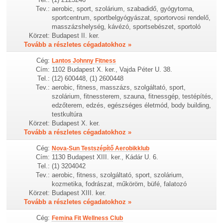
Tev.:
aerobic, sport, szolárium, szabadidő, gyógytorna,
sportcentrum, sportbelgyógyászat, sportorvosi rendelő,
masszázshelység, kávézó, sportsebészet, sportoló
Körzet:
Budapest II. ker.
Tovább a részletes cégadatokhoz »
Cég:
Lantos Johnny Fitness
Cím:
1102 Budapest X. ker., Vajda Péter U. 38.
Tel.:
(12) 600448, (1) 2600448
Tev.:
aerobic, fitness, masszázs, szolgáltató, sport,
szolárium, fitnessterem, szauna, fitnessgép, testépítés,
edzőterem, edzés, egészséges életmód, body building,
testkultúra
Körzet:
Budapest X. ker.
Tovább a részletes cégadatokhoz »
Cég:
Nova-Sun Testszépítő Aerobikklub
Cím:
1130 Budapest XIII. ker., Kádár U. 6.
Tel.:
(1) 3204042
Tev.:
aerobic, fitness, szolgáltató, sport, szolárium,
kozmetika, fodrászat, műköröm, büfé, falatozó
Körzet:
Budapest XIII. ker.
Tovább a részletes cégadatokhoz »
Cég:
Femina Fit Wellness Club