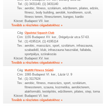
Tel.:
(1) 3431140, (1) 3431140
Tev.:
aerobic, fitness, szolárium, edzőterem, pilates, edzés,
fitnesz, body building, aerobik, konditerem, szoli,
fitness terem, fitneszterem, kangoo, kardio
Körzet:
Budapest VII. ker.
Tovább a részletes cégadatokhoz »
Cég:
Újpalotai Squash Club
Cím:
1155 Budapest XV. ker., Drégelyvár utca 57-63.
Tel.:
(1) 4195114, (1) 4195114
Tev.:
aerobic, masszázs, sport, szolárium, infraszauna,
szabadidő, klub, infraszauna használat, fallabda,
sportpálya, szórakozás
Körzet:
Budapest XV. ker.
Tovább a részletes cégadatokhoz »
Cég:
Multifit Fitness Stúdió
Cím:
1065 Budapest VI. ker., Lázár U. 9
Tel.:
(1) 3117624
Tev.:
aerobic, fitness, masszázs, sport, szolárium,
fitnessterem, szauna, kozmetika, aerobicterem,
alakformáló, testépítés, edzőterem, pilates, step, torna
Körzet:
Budapest VI. ker.
Tovább a részletes cégadatokhoz »