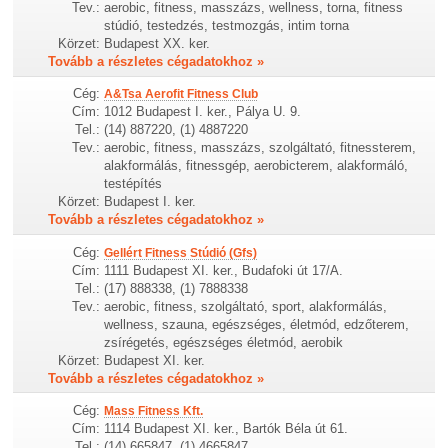
Tev.:
aerobic, fitness, masszázs, wellness, torna, fitness
stúdió, testedzés, testmozgás, intim torna
Körzet:
Budapest XX. ker.
Tovább a részletes cégadatokhoz »
Cég:
A&Tsa Aerofit Fitness Club
Cím:
1012 Budapest I. ker., Pálya U. 9.
Tel.:
(14) 887220, (1) 4887220
Tev.:
aerobic, fitness, masszázs, szolgáltató, fitnessterem,
alakformálás, fitnessgép, aerobicterem, alakformáló,
testépítés
Körzet:
Budapest I. ker.
Tovább a részletes cégadatokhoz »
Cég:
Gellért Fitness Stúdió (Gfs)
Cím:
1111 Budapest XI. ker., Budafoki út 17/A.
Tel.:
(17) 888338, (1) 7888338
Tev.:
aerobic, fitness, szolgáltató, sport, alakformálás,
wellness, szauna, egészséges, életmód, edzőterem,
zsírégetés, egészséges életmód, aerobik
Körzet:
Budapest XI. ker.
Tovább a részletes cégadatokhoz »
Cég:
Mass Fitness Kft.
Cím:
1114 Budapest XI. ker., Bartók Béla út 61.
Tel.:
(14) 665847, (1) 4665847