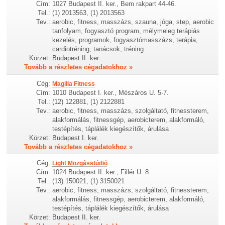
Cím:
1027 Budapest II. ker., Bem rakpart 44-46.
Tel.:
(1) 2013563, (1) 2013563
Tev.:
aerobic, fitness, masszázs, szauna, jóga, step, aerobic
tanfolyam, fogyasztó program, mélymeleg terápiás
kezelés, programok, fogyasztómasszázs, terápia,
cardiotréning, tanácsok, tréning
Körzet:
Budapest II. ker.
Tovább a részletes cégadatokhoz »
Cég:
Magilla Fitness
Cím:
1010 Budapest I. ker., Mészáros U. 5-7.
Tel.:
(12) 122881, (1) 2122881
Tev.:
aerobic, fitness, masszázs, szolgáltató, fitnessterem,
alakformálás, fitnessgép, aerobicterem, alakformáló,
testépítés, táplálék kiegészítők, árulása
Körzet:
Budapest I. ker.
Tovább a részletes cégadatokhoz »
Cég:
Light Mozgásstúdió
Cím:
1024 Budapest II. ker., Fillér U. 8.
Tel.:
(13) 150021, (1) 3150021
Tev.:
aerobic, fitness, masszázs, szolgáltató, fitnessterem,
alakformálás, fitnessgép, aerobicterem, alakformáló,
testépítés, táplálék kiegészítők, árulása
Körzet:
Budapest II. ker.