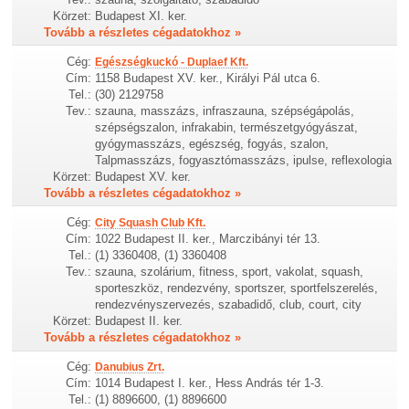
Körzet:
Budapest XI. ker.
Tovább a részletes cégadatokhoz »
Cég:
Egészségkuckó - Duplaef Kft.
Cím:
1158 Budapest XV. ker., Királyi Pál utca 6.
Tel.:
(30) 2129758
Tev.:
szauna, masszázs, infraszauna, szépségápolás,
szépségszalon, infrakabin, természetgyógyászat,
gyógymasszázs, egészség, fogyás, szalon,
Talpmasszázs, fogyasztómasszázs, ipulse, reflexologia
Körzet:
Budapest XV. ker.
Tovább a részletes cégadatokhoz »
Cég:
City Squash Club Kft.
Cím:
1022 Budapest II. ker., Marczibányi tér 13.
Tel.:
(1) 3360408, (1) 3360408
Tev.:
szauna, szolárium, fitness, sport, vakolat, squash,
sporteszköz, rendezvény, sportszer, sportfelszerelés,
rendezvényszervezés, szabadidő, club, court, city
Körzet:
Budapest II. ker.
Tovább a részletes cégadatokhoz »
Cég:
Danubius Zrt.
Cím:
1014 Budapest I. ker., Hess András tér 1-3.
Tel.:
(1) 8896600, (1) 8896600