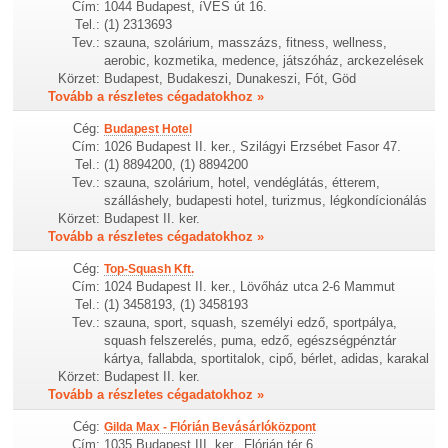
Cím:
1044 Budapest, íVES út 16.
Tel.:
(1) 2313693
Tev.:
szauna, szolárium, masszázs, fitness, wellness,
aerobic, kozmetika, medence, játszóház, arckezelések
Körzet:
Budapest, Budakeszi, Dunakeszi, Fót, Göd
Tovább a részletes cégadatokhoz »
Cég:
Budapest Hotel
Cím:
1026 Budapest II. ker., Szilágyi Erzsébet Fasor 47.
Tel.:
(1) 8894200, (1) 8894200
Tev.:
szauna, szolárium, hotel, vendéglátás, étterem,
szálláshely, budapesti hotel, turizmus, légkondícionálás
Körzet:
Budapest II. ker.
Tovább a részletes cégadatokhoz »
Cég:
Top-Squash Kft.
Cím:
1024 Budapest II. ker., Lövőház utca 2-6 Mammut
Tel.:
(1) 3458193, (1) 3458193
Tev.:
szauna, sport, squash, személyi edző, sportpálya,
squash felszerelés, puma, edző, egészségpénztár
kártya, fallabda, sportitalok, cipő, bérlet, adidas, karakal
Körzet:
Budapest II. ker.
Tovább a részletes cégadatokhoz »
Cég:
Gilda Max - Flórián Bevásárlóközpont
Cím:
1035 Budapest III. ker., Flórián tér 6