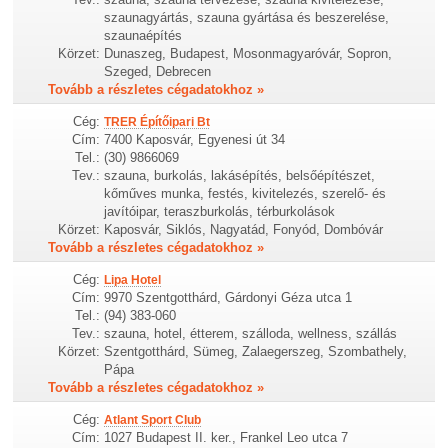
szaunagyártás, szauna gyártása és beszerelése,
szaunaépítés
Körzet:
Dunaszeg, Budapest, Mosonmagyaróvár, Sopron,
Szeged, Debrecen
Tovább a részletes cégadatokhoz »
Cég:
TRER Építőipari Bt
Cím:
7400 Kaposvár, Egyenesi út 34
Tel.:
(30) 9866069
Tev.:
szauna, burkolás, lakásépítés, belsőépítészet,
kőműves munka, festés, kivitelezés, szerelő- és
javítóipar, teraszburkolás, térburkolások
Körzet:
Kaposvár, Siklós, Nagyatád, Fonyód, Dombóvár
Tovább a részletes cégadatokhoz »
Cég:
Lipa Hotel
Cím:
9970 Szentgotthárd, Gárdonyi Géza utca 1
Tel.:
(94) 383-060
Tev.:
szauna, hotel, étterem, szálloda, wellness, szállás
Körzet:
Szentgotthárd, Sümeg, Zalaegerszeg, Szombathely,
Pápa
Tovább a részletes cégadatokhoz »
Cég:
Atlant Sport Club
Cím:
1027 Budapest II. ker., Frankel Leo utca 7