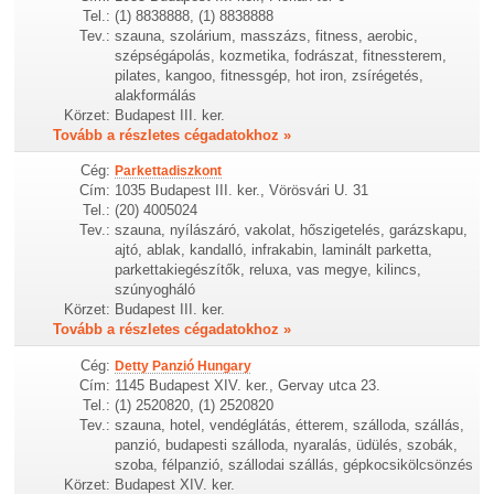
Tel.:
(1) 8838888, (1) 8838888
Tev.:
szauna, szolárium, masszázs, fitness, aerobic,
szépségápolás, kozmetika, fodrászat, fitnessterem,
pilates, kangoo, fitnessgép, hot iron, zsírégetés,
alakformálás
Körzet:
Budapest III. ker.
Tovább a részletes cégadatokhoz »
Cég:
Parkettadiszkont
Cím:
1035 Budapest III. ker., Vörösvári U. 31
Tel.:
(20) 4005024
Tev.:
szauna, nyílászáró, vakolat, hőszigetelés, garázskapu,
ajtó, ablak, kandalló, infrakabin, laminált parketta,
parkettakiegészítők, reluxa, vas megye, kilincs,
szúnyogháló
Körzet:
Budapest III. ker.
Tovább a részletes cégadatokhoz »
Cég:
Detty Panzió Hungary
Cím:
1145 Budapest XIV. ker., Gervay utca 23.
Tel.:
(1) 2520820, (1) 2520820
Tev.:
szauna, hotel, vendéglátás, étterem, szálloda, szállás,
panzió, budapesti szálloda, nyaralás, üdülés, szobák,
szoba, félpanzió, szállodai szállás, gépkocsikölcsönzés
Körzet:
Budapest XIV. ker.