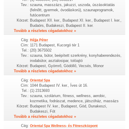
Tev.:
szauna, masszázs, jakuzzi, uszoda, úszásoktatás
(felnőtt, gyermek, óvodáskorú), szaunaprogramok,
futócentrum
Körzet:
Budapest XII. ker., Budapest XI. ker., Budapest I. ker.,
Budaörs, Budakeszi, Budapest II. ker.
Tovább a részletes cégadatokhoz »
Cég:
Héjja Péter
Cím:
1171 Budapest, Kucorgó tér 1
Tel.:
(20) 3675502
Tev.:
szauna, bútor, beépített szerkrény, konyhaberendezés,
irodabútor, asztalosipar, tolóajtó
Körzet:
Budapest, Gyömrő, Gödöllő, Vecsés, Monor
Tovább a részletes cégadatokhoz »
Cég:
Oriental Spa
Cím:
1044 Budapest IV. ker., Íves út 16.
Tel.:
(1) 2313693
Tev.:
szauna, szolárium, fitness, wellness, aerobic,
kozmetika, fodrászat, medence, játszóház, massázs
Körzet:
Budapest IV. ker., Budapest, Göd, Dunakeszi,
Budakeszi, Fót
Tovább a részletes cégadatokhoz »
Cég:
Oriental Spa Wellness- és Fitneszközpont