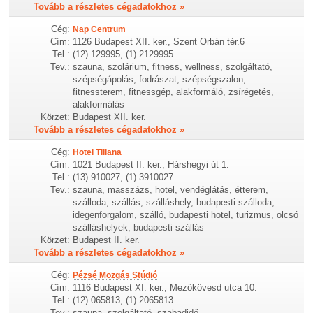
Tovább a részletes cégadatokhoz »
Cég:
Nap Centrum
Cím:
1126 Budapest XII. ker., Szent Orbán tér.6
Tel.:
(12) 129995, (1) 2129995
Tev.:
szauna, szolárium, fitness, wellness, szolgáltató,
szépségápolás, fodrászat, szépségszalon,
fitnessterem, fitnessgép, alakformáló, zsírégetés,
alakformálás
Körzet:
Budapest XII. ker.
Tovább a részletes cégadatokhoz »
Cég:
Hotel Tiliana
Cím:
1021 Budapest II. ker., Hárshegyi út 1.
Tel.:
(13) 910027, (1) 3910027
Tev.:
szauna, masszázs, hotel, vendéglátás, étterem,
szálloda, szállás, szálláshely, budapesti szálloda,
idegenforgalom, szálló, budapesti hotel, turizmus, olcsó
szálláshelyek, budapesti szállás
Körzet:
Budapest II. ker.
Tovább a részletes cégadatokhoz »
Cég:
Pézsé Mozgás Stúdió
Cím:
1116 Budapest XI. ker., Mezőkövesd utca 10.
Tel.:
(12) 065813, (1) 2065813
Tev.:
szauna, szolgáltató, szabadidő