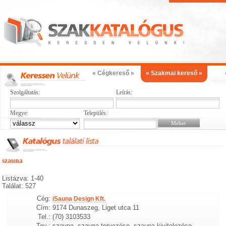
« Cégkereső »
« Szakmai kereső »
Szolgáltatás:
Leírás:
Megye:
Település:
szauna
Listázva: 1-40
Találat: 527
Cég:
iSauna Design Kft.
Cím:
9174 Dunaszeg, Liget utca 11
Tel.:
(70) 3103533
Tev.:
szauna, szauna tervezése, szauna kivitelezése,