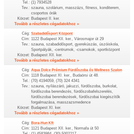
Tel.:
(1) 7934528
Tev.:
szauna, szolárium, masszázs, fitness, konditerem,
csoportos órák
Körzet:
Budapest II. ker.
Tovább a részletes cégadatokhoz »
Cég:
Szabadidősport Központ
Cím:
1122 Budapest XII. ker., Városmajor út 29
Tev.:
szauna, szabadidősport, gyerekúszás, úszóiskola,
Sportpályák, -centrumok, -csarnokok, sportközpont
Körzet:
Budapest XII. ker.
Tovább a részletes cégadatokhoz »
Cég:
Aqua Dolce Prémium Fürdőszoba és Wellness Szalon
Cím:
1118 Budapest XI. ker., Budaörsi út 48.
Tel.:
(70) 4194059, (70) 324 4341
Tev.:
szauna, nyílászáró, jakuzzi, fürdőszoba, burkolat,
fürdőszoba berendezés, fürdőszobafelszerelés,
fürdőszobai berendezések, fürdőszobai kiegészítők
forgalmazása, masszazsmedence
Körzet:
Budapest XI. ker.
Tovább a részletes cégadatokhoz »
Cég:
Bora-Hun Kft
Cím:
1121 Budapest XII. ker., Normafa út 50
Tel.:
(1) 4583984, (30) 5002217