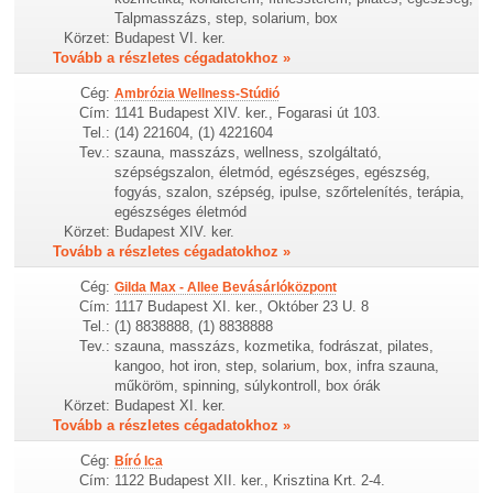
Talpmasszázs, step, solarium, box
Körzet:
Budapest VI. ker.
Tovább a részletes cégadatokhoz »
Cég:
Ambrózia Wellness-Stúdió
Cím:
1141 Budapest XIV. ker., Fogarasi út 103.
Tel.:
(14) 221604, (1) 4221604
Tev.:
szauna, masszázs, wellness, szolgáltató,
szépségszalon, életmód, egészséges, egészség,
fogyás, szalon, szépség, ipulse, szőrtelenítés, terápia,
egészséges életmód
Körzet:
Budapest XIV. ker.
Tovább a részletes cégadatokhoz »
Cég:
Gilda Max - Allee Bevásárlóközpont
Cím:
1117 Budapest XI. ker., Október 23 U. 8
Tel.:
(1) 8838888, (1) 8838888
Tev.:
szauna, masszázs, kozmetika, fodrászat, pilates,
kangoo, hot iron, step, solarium, box, infra szauna,
műköröm, spinning, súlykontroll, box órák
Körzet:
Budapest XI. ker.
Tovább a részletes cégadatokhoz »
Cég:
Bíró Ica
Cím:
1122 Budapest XII. ker., Krisztina Krt. 2-4.