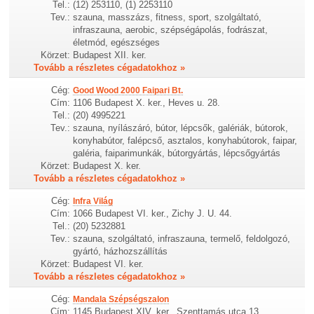
Tel.:
(12) 253110, (1) 2253110
Tev.:
szauna, masszázs, fitness, sport, szolgáltató,
infraszauna, aerobic, szépségápolás, fodrászat,
életmód, egészséges
Körzet:
Budapest XII. ker.
Tovább a részletes cégadatokhoz »
Cég:
Good Wood 2000 Faipari Bt.
Cím:
1106 Budapest X. ker., Heves u. 28.
Tel.:
(20) 4995221
Tev.:
szauna, nyílászáró, bútor, lépcsők, galériák, bútorok,
konyhabútor, falépcső, asztalos, konyhabútorok, faipar,
galéria, faiparimunkák, bútorgyártás, lépcsőgyártás
Körzet:
Budapest X. ker.
Tovább a részletes cégadatokhoz »
Cég:
Infra Világ
Cím:
1066 Budapest VI. ker., Zichy J. U. 44.
Tel.:
(20) 5232881
Tev.:
szauna, szolgáltató, infraszauna, termelő, feldolgozó,
gyártó, házhozszállítás
Körzet:
Budapest VI. ker.
Tovább a részletes cégadatokhoz »
Cég:
Mandala Szépségszalon
Cím:
1145 Budapest XIV. ker., Szenttamás utca 13.