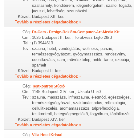
szálláshely, konditerem, idegenforgalom, szálló, fogadó,
jacuzzi, lehetőség, szaunázási
Körzet:
Budapest XII. ker.
Tovább a részletes cégadatokhoz »
Cég:
Dr-Cam - Design-Reklám-Computer-Art-Media Kft.
Cím:
1026 Budapest II. ker., Törökvész Lejtö 28/B
Tel.:
(1) 3944613
Tev.:
szauna, hotel, vendéglátás, wellness, panzió,
természetgyógyászat, gyógymasszázs, rendezvény,
csontkovács, cam, művésztelep, antik, tante, szobája,
sparhelt
Körzet:
Budapest II. ker.
Tovább a részletes cégadatokhoz »
Cég:
Testkontroll Stúdió
Cím:
1145 Budapest XIV. ker., Uzsoki U. 50.
Tev.:
szauna, masszázs, infraszauna, életmód, egészséges,
természetgyógyászat, szaktanácsadás, reflexologia,
cellulitkezelés, aromamasszázs, talpreflexológia,
testkontroll, betegségmegelőző, fogyókura, táplálkozás
Körzet:
Budapest XIV. ker.
Tovább a részletes cégadatokhoz »
Cég:
Villa Hotel Kristal