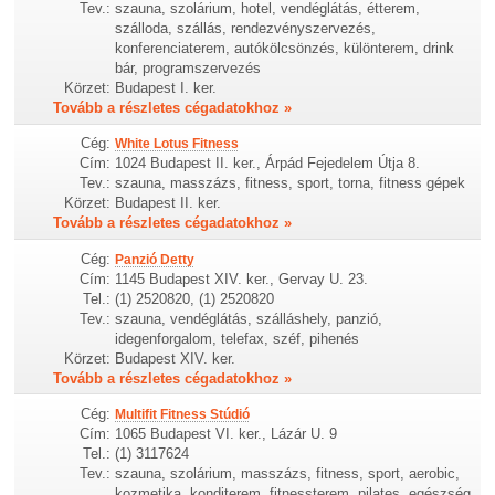
Tev.:
szauna, szolárium, hotel, vendéglátás, étterem,
szálloda, szállás, rendezvényszervezés,
konferenciaterem, autókölcsönzés, különterem, drink
bár, programszervezés
Körzet:
Budapest I. ker.
Tovább a részletes cégadatokhoz »
Cég:
White Lotus Fitness
Cím:
1024 Budapest II. ker., Árpád Fejedelem Útja 8.
Tev.:
szauna, masszázs, fitness, sport, torna, fitness gépek
Körzet:
Budapest II. ker.
Tovább a részletes cégadatokhoz »
Cég:
Panzió Detty
Cím:
1145 Budapest XIV. ker., Gervay U. 23.
Tel.:
(1) 2520820, (1) 2520820
Tev.:
szauna, vendéglátás, szálláshely, panzió,
idegenforgalom, telefax, széf, pihenés
Körzet:
Budapest XIV. ker.
Tovább a részletes cégadatokhoz »
Cég:
Multifit Fitness Stúdió
Cím:
1065 Budapest VI. ker., Lázár U. 9
Tel.:
(1) 3117624
Tev.:
szauna, szolárium, masszázs, fitness, sport, aerobic,
kozmetika, konditerem, fitnessterem, pilates, egészség,