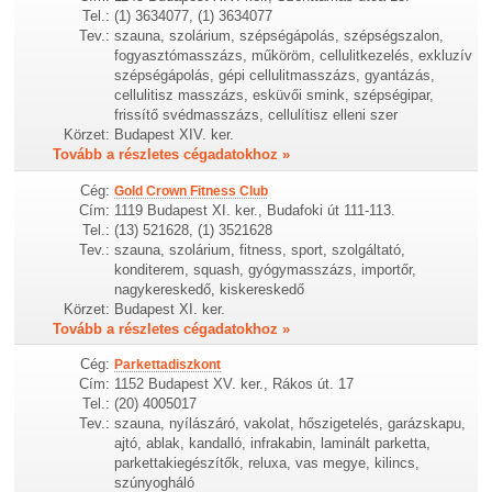
Tel.:
(1) 3634077, (1) 3634077
Tev.:
szauna, szolárium, szépségápolás, szépségszalon,
fogyasztómasszázs, műköröm, cellulitkezelés, exkluzív
szépségápolás, gépi cellulitmasszázs, gyantázás,
cellulitisz masszázs, esküvői smink, szépségipar,
frissítő svédmasszázs, cellulítisz elleni szer
Körzet:
Budapest XIV. ker.
Tovább a részletes cégadatokhoz »
Cég:
Gold Crown Fitness Club
Cím:
1119 Budapest XI. ker., Budafoki út 111-113.
Tel.:
(13) 521628, (1) 3521628
Tev.:
szauna, szolárium, fitness, sport, szolgáltató,
konditerem, squash, gyógymasszázs, importőr,
nagykereskedő, kiskereskedő
Körzet:
Budapest XI. ker.
Tovább a részletes cégadatokhoz »
Cég:
Parkettadiszkont
Cím:
1152 Budapest XV. ker., Rákos út. 17
Tel.:
(20) 4005017
Tev.:
szauna, nyílászáró, vakolat, hőszigetelés, garázskapu,
ajtó, ablak, kandalló, infrakabin, laminált parketta,
parkettakiegészítők, reluxa, vas megye, kilincs,
szúnyogháló