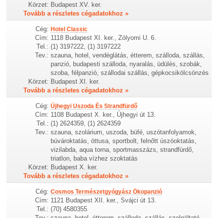
Körzet:
Budapest XV. ker.
Tovább a részletes cégadatokhoz »
Cég:
Hotel Classic
Cím:
1118 Budapest XI. ker., Zólyomi U. 6.
Tel.:
(1) 3197222, (1) 3197222
Tev.:
szauna, hotel, vendéglátás, étterem, szálloda, szállás,
panzió, budapesti szálloda, nyaralás, üdülés, szobák,
szoba, félpanzió, szállodai szállás, gépkocsikölcsönzés
Körzet:
Budapest XI. ker.
Tovább a részletes cégadatokhoz »
Cég:
Újhegyi Uszoda És Strandfürdő
Cím:
1108 Budapest X. ker., Újhegyi út 13.
Tel.:
(1) 2624359, (1) 2624359
Tev.:
szauna, szolárium, uszoda, büfé, uszótanfolyamok,
búvároktatás, öttusa, sportbolt, felnőtt úszóoktatás,
vizilabda, aqua torna, sportmasszázs, strandfürdő,
triatlon, baba vízhez szoktatás
Körzet:
Budapest X. ker.
Tovább a részletes cégadatokhoz »
Cég:
Cosmos Természetgyógyász Ökopanzió
Cím:
1121 Budapest XII. ker., Svájci út 13.
Tel.:
(70) 4580355
Tev.:
szauna, hotel, étterem, szálloda, szállás, szolgáltató,