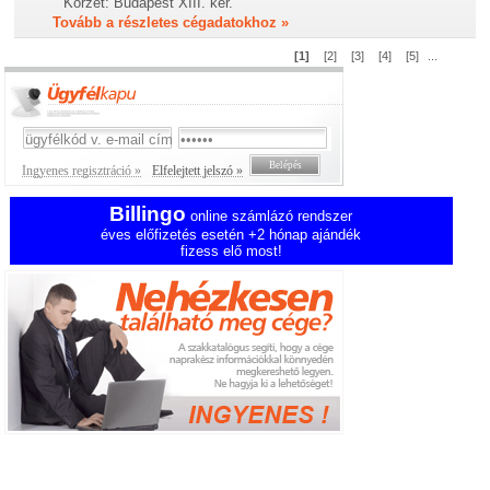
Körzet:
Budapest XIII. ker.
Tovább a részletes cégadatokhoz »
[1]
[2]
[3]
[4]
[5]
...
Ingyenes regisztráció »
Elfelejtett jelszó »
Billingo
online számlázó rendszer
éves előfizetés esetén +2 hónap ajándék
fizess elő most!