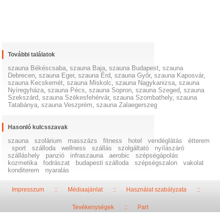
További találatok
szauna Békéscsaba
,
szauna Baja
,
szauna Budapest
,
szauna
Debrecen
,
szauna Eger
,
szauna Érd
,
szauna Győr
,
szauna Kaposvár
,
szauna Kecskemét
,
szauna Miskolc
,
szauna Nagykanizsa
,
szauna
Nyíregyháza
,
szauna Pécs
,
szauna Sopron
,
szauna Szeged
,
szauna
Szekszárd
,
szauna Székesfehérvár
,
szauna Szombathely
,
szauna
Tatabánya
,
szauna Veszprém
,
szauna Zalaegerszeg
Hasonló kulcsszavak
szauna
szolárium
masszázs
fitness
hotel
vendéglátás
étterem
sport
szálloda
wellness
szállás
szolgáltató
nyílászáró
szálláshely
panzió
infraszauna
aerobic
szépségápolás
kozmetika
fodrászat
budapesti szálloda
szépségszalon
vakolat
konditerem
nyaralás
Impresszum
::
Médiaajánlat
::
Használat szabályzata
::
Tevékenységek
::
Part