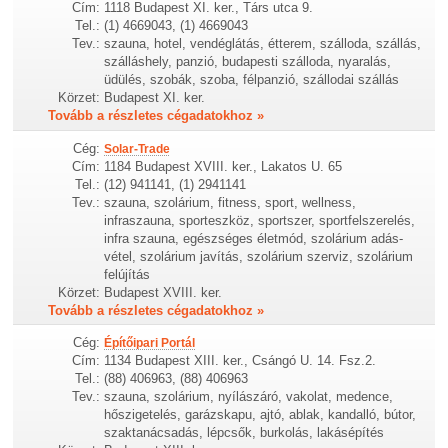
Cím:
1118 Budapest XI. ker., Társ utca 9.
Tel.:
(1) 4669043, (1) 4669043
Tev.:
szauna, hotel, vendéglátás, étterem, szálloda, szállás,
szálláshely, panzió, budapesti szálloda, nyaralás,
üdülés, szobák, szoba, félpanzió, szállodai szállás
Körzet:
Budapest XI. ker.
Tovább a részletes cégadatokhoz »
Cég:
Solar-Trade
Cím:
1184 Budapest XVIII. ker., Lakatos U. 65
Tel.:
(12) 941141, (1) 2941141
Tev.:
szauna, szolárium, fitness, sport, wellness,
infraszauna, sporteszköz, sportszer, sportfelszerelés,
infra szauna, egészséges életmód, szolárium adás-
vétel, szolárium javítás, szolárium szerviz, szolárium
felújítás
Körzet:
Budapest XVIII. ker.
Tovább a részletes cégadatokhoz »
Cég:
Építőipari Portál
Cím:
1134 Budapest XIII. ker., Csángó U. 14. Fsz.2.
Tel.:
(88) 406963, (88) 406963
Tev.:
szauna, szolárium, nyílászáró, vakolat, medence,
hőszigetelés, garázskapu, ajtó, ablak, kandalló, bútor,
szaktanácsadás, lépcsők, burkolás, lakásépítés