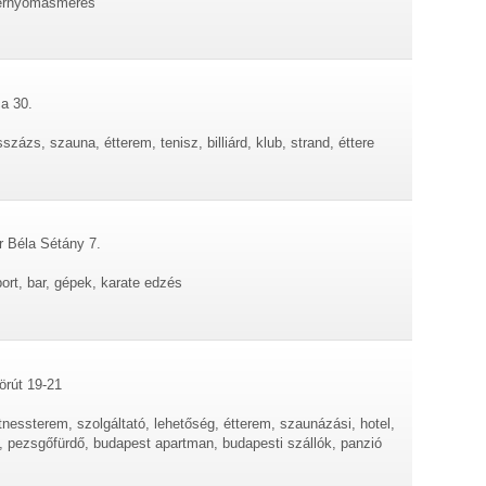
vérnyomásmérés
ca 30.
zázs, szauna, étterem, tenisz, billiárd, klub, strand, éttere
r Béla Sétány 7.
port, bar, gépek, karate edzés
örút 19-21
tnessterem, szolgáltató, lehetőség, étterem, szaunázási, hotel,
 pezsgőfürdő, budapest apartman, budapesti szállók, panzió