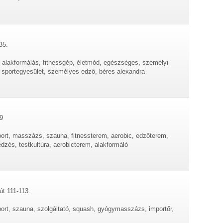
35.
m, alakformálás, fitnessgép, életmód, egészséges, személyi
, sportegyesület, személyes edző, béres alexandra
9
sport, masszázs, szauna, fitnessterem, aerobic, edzőterem,
dzés, testkultúra, aerobicterem, alakformáló
út 111-113.
port, szauna, szolgáltató, squash, gyógymasszázs, importőr,