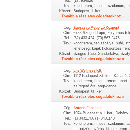
Tel.:
(1) 7934528
Tev.:
konditerem, fitness, szolárium, 
Körzet:
Budapest II. ker.
Tovább a részletes cégadatokhoz »
Cég:
Egészség Megörző Központ
Cím:
6753 Szeged-Tápé, Folyamos tel
Tel.:
(62) 433-424, (70) 567-2475
Tev.:
konditerem, teniszpálya, büfé, str
lehetőség, kajak kölcsönzés, ren
Körzet:
Szeged-Tápé, Sándorfalva, Szat
Tovább a részletes cégadatokhoz »
Cég:
Lite Wellness Kft.
Cím:
1112 Budapest XI. ker., Kánai út 
Tev.:
konditerem, fitness terem, sport-
zsírégető óra, step-dance
Körzet:
Budapest XI. ker.
Tovább a részletes cégadatokhoz »
Cég:
Astoria Fitness Ii.
Cím:
1074 Budapest VII. ker., Dohány 
Tel.:
(1) 3431140, (1) 3431140
Tev.:
konditerem, fitness, szolárium, ae
fitt, edzés, gyúrás, fitneszterem, 