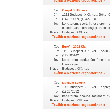
Tovább a részletes cégadatokhoz »
Cég:
Csepel Sc Fitness
Cím:
1212 Budapest XXI. ker., Béke té
Tel.:
(14) 270209, (1) 4270209
Tev.:
konditerem, sport, fitnessterem, s
alakformálás, fitnessgép, táplálé
Körzet:
Budapest XXI. ker.
Tovább a részletes cégadatokhoz »
Cég:
Eurofitt 2002 Kft.
Cím:
1191 Budapest XIX. ker., Corvin k
Tel.:
(12) 800142
Tev.:
konditerem, testkultúra, fitnesz, 
közérzetjavító
Körzet:
Budapest XIX. ker.
Tovább a részletes cégadatokhoz »
Cég:
Magnum Szauna
Cím:
1085 Budapest VIII. ker., Csepre
Tel.:
(1) 2672532
Tev.:
konditerem, szauna, fodrászat, f
Körzet:
Budapest VIII. ker.
Tovább a részletes cégadatokhoz »