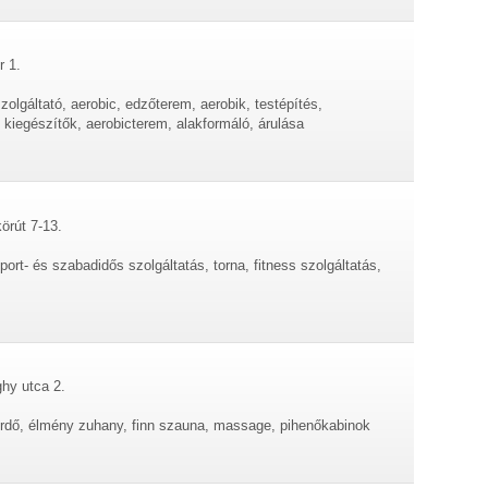
r 1.
zolgáltató, aerobic, edzőterem, aerobik, testépítés,
k kiegészítők, aerobicterem, alakformáló, árulása
örút 7-13.
sport- és szabadidős szolgáltatás, torna, fitness szolgáltatás,
ghy utca 2.
ürdő, élmény zuhany, finn szauna, massage, pihenőkabinok