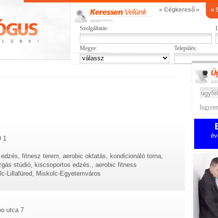
« Cégkereső »
« 
Szolgáltatás:
L
Megye:
Település:
Ingyenes
év
9 1
dzés, fitnesz terem, aerobic oktatás, kondicionáló torna,
ás stúdió, kiscsoportos edzés., aerobic fitness
lc-Lillafüred, Miskolc-Egyetemváros
eo utca 7