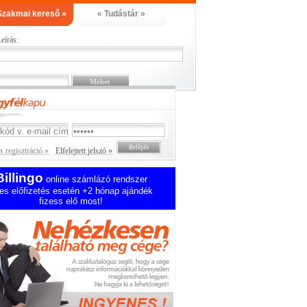
Szakmai kereső »
« Tudástár »
eírás:
 regisztráció »
Elfelejtett jelszó »
Billingo
online számlázó rendszer
es előfizetés esetén +2 hónap ajándék
fizess elő most!