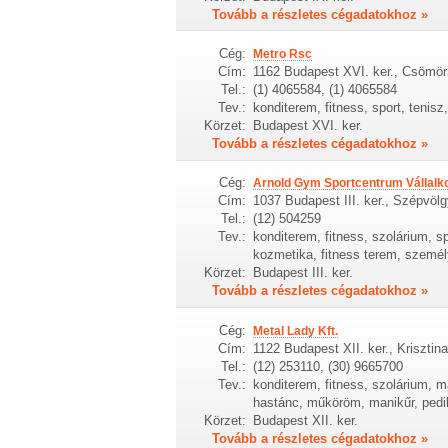
Tovább a részletes cégadatokhoz »
Cég:
Metro Rsc
Cím:
1162 Budapest XVI. ker., Csömör
Tel.:
(1) 4065584, (1) 4065584
Tev.:
konditerem, fitness, sport, tenisz
Körzet:
Budapest XVI. ker.
Tovább a részletes cégadatokhoz »
Cég:
Arnold Gym Sportcentrum Vállalk
Cím:
1037 Budapest III. ker., Szépvölgy
Tel.:
(12) 504259
Tev.:
konditerem, fitness, szolárium, s
kozmetika, fitness terem, szemé
Körzet:
Budapest III. ker.
Tovább a részletes cégadatokhoz »
Cég:
Metal Lady Kft.
Cím:
1122 Budapest XII. ker., Krisztin
Tel.:
(12) 253110, (30) 9665700
Tev.:
konditerem, fitness, szolárium, 
hastánc, műköröm, manikűr, pedik
Körzet:
Budapest XII. ker.
Tovább a részletes cégadatokhoz »