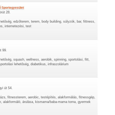
ő Sportegyesület
rút 28.
hetőség, edzőterem, terem, body building, súlyzók, bar, fittness,
, internetezési, test
t 99.
hetőség, squash, wellness, aerobik, spinning, sportolási, fitt,
ortolási lehetőség, diabetikus, infraszolárium
yi út 54.
ázs, fitnessterem, aerobic, testépítés, alakformálás, fitnessgép,
em, alakformáló, árulása, kismama/baba-mama torna, gyermek