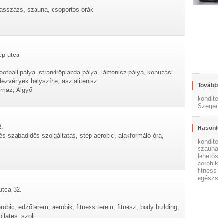
masszázs, szauna, csoportos órák
ep utca
eetball pálya, strandröplabda pálya, lábtenisz pálya, kenuzási
dezvények helyszíne, asztalitenisz
További
ymaz, Algyő
kondit
Szege
2.
Hasonl
 és szabadidős szolgáltatás, step aerobic, alakformáló óra,
kondit
szaun
lehető
aerobi
fitness
egészs
utca 32.
robic, edzőterem, aerobik, fitness terem, fitnesz, body building,
pilates, szoli