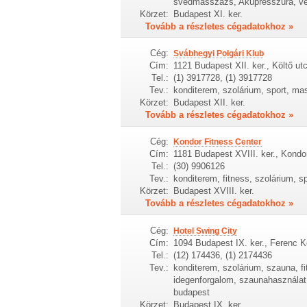
svédmasszázs, Akupresszúra, 
Körzet:
Budapest XI. ker.
Tovább a részletes cégadatokhoz »
Cég:
Svábhegyi Polgári Klub
Cím:
1121 Budapest XII. ker., Költő ut
Tel.:
(1) 3917728, (1) 3917728
Tev.:
konditerem, szolárium, sport, mass
Körzet:
Budapest XII. ker.
Tovább a részletes cégadatokhoz »
Cég:
Kondor Fitness Center
Cím:
1181 Budapest XVIII. ker., Kondo
Tel.:
(30) 9906126
Tev.:
konditerem, fitness, szolárium, s
Körzet:
Budapest XVIII. ker.
Tovább a részletes cégadatokhoz »
Cég:
Hotel Swing City
Cím:
1094 Budapest IX. ker., Ferenc K
Tel.:
(12) 174436, (1) 2174436
Tev.:
konditerem, szolárium, szauna, fi
idegenforgalom, szaunahasználat,
budapest
Körzet:
Budapest IX. ker.