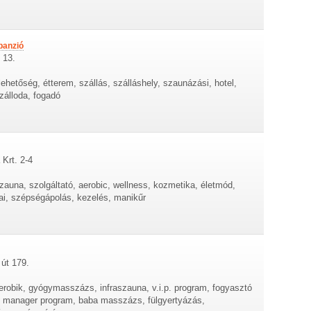
panzió
 13.
lehetőség, étterem, szállás, szálláshely, szaunázási, hotel,
szálloda, fogadó
 Krt. 2-4
zauna, szolgáltató, aerobic, wellness, kozmetika, életmód,
ai, szépségápolás, kezelés, manikűr
 út 179.
erobik, gyógymasszázs, infraszauna, v.i.p. program, fogyasztó
 manager program, baba masszázs, fülgyertyázás,