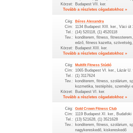
Körzet:
Budapest VII. ker.
Tovább a részletes cégadatokhoz »
Cég:
Béres Alexandra
Cím:
1134 Budapest XIII. ker., Váci út 
Tel.:
(14) 520118, (1) 4520118
Tev.:
konditerem, fitness, fitnesstere
edző, fitness kazetta, szövetség
Körzet:
Budapest XIII. ker.
Tovább a részletes cégadatokhoz »
Cég:
Multifit Fitness Stúdió
Cím:
1065 Budapest VI. ker., Lázár U. 
Tel.:
(1) 3117624
Tev.:
konditerem, fitness, szolárium, 
kozmetika, testépítés, személyi e
Körzet:
Budapest VI. ker.
Tovább a részletes cégadatokhoz »
Cég:
Gold Crown Fitness Club
Cím:
1119 Budapest XI. ker., Budafoki 
Tel.:
(13) 521628, (1) 3521628
Tev.:
konditerem, fitness, szolárium, s
nagykereskedő, kiskereskedő