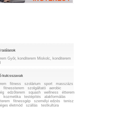
 találatok
erem Győr
,
konditerem Miskolc
,
konditerem
d
ó kulcsszavak
erem
fitness
szolárium
sport
masszázs
a
fitnessterem
szolgáltató
aerobic
ség
edzőterem
squash
wellness
étterem
k
kozmetika
testépítés
alakformálás
 terem
fitnessgép
személyi edzés
tenisz
éges életmód
szállás
testkultúra