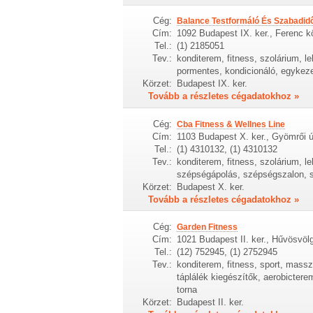
Cég:
Balance Testformáló És Szabadid
Cím:
1092 Budapest IX. ker., Ferenc kö
Tel.:
(1) 2185051
Tev.:
konditerem, fitness, szolárium, le
pormentes, kondicionáló, egykezes
Körzet:
Budapest IX. ker.
Tovább a részletes cégadatokhoz »
Cég:
Cba Fitness & Wellnes Line
Cím:
1103 Budapest X. ker., Gyömrői ú
Tel.:
(1) 4310132, (1) 4310132
Tev.:
konditerem, fitness, szolárium, le
szépségápolás, szépségszalon, sp
Körzet:
Budapest X. ker.
Tovább a részletes cégadatokhoz »
Cég:
Garden Fitness
Cím:
1021 Budapest II. ker., Hűvösvölg
Tel.:
(12) 752945, (1) 2752945
Tev.:
konditerem, fitness, sport, massz
táplálék kiegészítők, aerobicter
torna
Körzet:
Budapest II. ker.