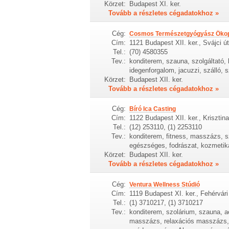
Körzet:
Budapest XI. ker.
Tovább a részletes cégadatokhoz »
Cég:
Cosmos Természetgyógyász Öko
Cím:
1121 Budapest XII. ker., Svájci út
Tel.:
(70) 4580355
Tev.:
konditerem, szauna, szolgáltató, 
idegenforgalom, jacuzzi, szálló, 
Körzet:
Budapest XII. ker.
Tovább a részletes cégadatokhoz »
Cég:
Bíró Ica Casting
Cím:
1122 Budapest XII. ker., Krisztina
Tel.:
(12) 253110, (1) 2253110
Tev.:
konditerem, fitness, masszázs, s
egészséges, fodrászat, kozmetik
Körzet:
Budapest XII. ker.
Tovább a részletes cégadatokhoz »
Cég:
Ventura Wellness Stúdió
Cím:
1119 Budapest XI. ker., Fehérvári
Tel.:
(1) 3710217, (1) 3710217
Tev.:
konditerem, szolárium, szauna, a
masszázs, relaxációs masszázs,