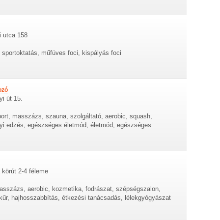
i utca 158
, sportoktatás, műfüves foci, kispályás foci
ozó
i út 15.
port, masszázs, szauna, szolgáltató, aerobic, squash,
lyi edzés, egészséges életmód, életmód, egészséges
a körút 2-4 féleme
masszázs, aerobic, kozmetika, fodrászat, szépségszalon,
űr, hajhosszabbítás, étkezési tanácsadás, lélekgyógyászat