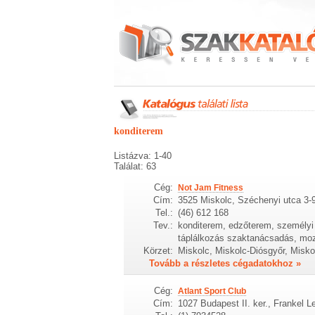
konditerem
Listázva: 1-40
Találat: 63
Cég:
Not Jam Fitness
Cím:
3525 Miskolc, Széchenyi utca 3-
Tel.:
(46) 612 168
Tev.:
konditerem, edzőterem, személyi e
táplálkozás szaktanácsadás, mozg
Körzet:
Miskolc, Miskolc-Diósgyőr, Misko
Tovább a részletes cégadatokhoz »
Cég:
Atlant Sport Club
Cím:
1027 Budapest II. ker., Frankel L